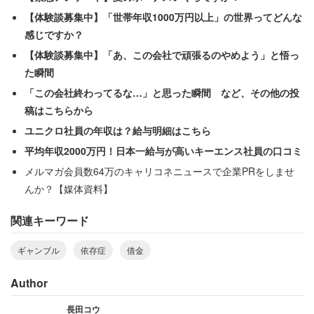
ってしまうという。
【体験談募集中】「世帯年収1000万円以上」の世界ってどんな
感じですか？
「本当に無趣味は最悪だなと思う」
【体験談募集中】「あ、この会社で頑張るのやめよう」と悟っ
た瞬間
と苦しそうに書いていた。財布と身体にやさしい趣味を早
「この会社終わってるな…」と思った瞬間 など、その他の投
急に見つけるととともに、自助グループなどを頼ったほう
稿はこちらから
がよさそうだ。
ユニクロ社員の年収は？給与明細はこちら
平均年収2000万円！日本一給与が高いキーエンス社員の口コミ
メルマガ会員数64万のキャリコネニュースで企業PRをしませ
んか？【媒体資料】
関連キーワード
ギャンブル
依存症
借金
Author
長田コウ