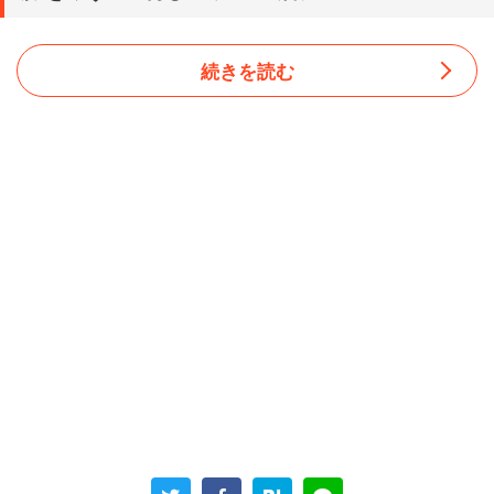
続きを読む
当時は消費者金融10社から利息含めて総額750万円の借金
があった。簡易裁判所で特定調停を2回行い、債務を軽減
したようだが、2回目は「６社のうち3社は元金だけ支払い