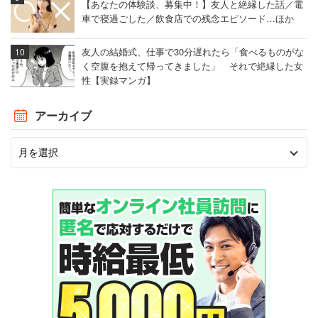
【あなたの体験談、募集中！】友人と絶縁した話／電
車で寝過ごした／飲食店での残念エピソード…ほか
友人の結婚式、仕事で30分遅れたら「食べるものがな
く空腹を抱えて帰ってきました」 それで絶縁した女
性【実録マンガ】
アーカイブ