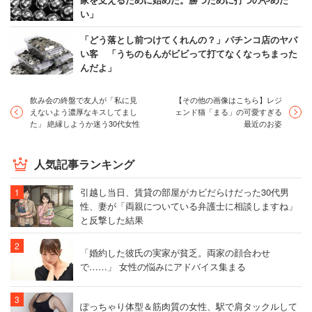
い」
「どう落とし前つけてくれんの？」パチンコ店のヤバ
い客 「うちのもんがビビって打てなくなっちまった
んだよ」
飲み会の終盤で友人が「私に見
【その他の画像はこちら】レジ
えないよう濃厚なキスしてまし
ェンド猫「まる」の可愛すぎる
た」 絶縁しようか迷う30代女性
最近のお姿
人気記事ランキング
引越し当日、賃貸の部屋がカビだらけだった30代男
性、妻が「両親についている弁護士に相談しますね」
と反撃した結果
「婚約した彼氏の実家が貧乏。両家の顔合わせ
で……」 女性の悩みにアドバイス集まる
ぽっちゃり体型＆筋肉質の女性、駅で肩タックルして