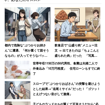
都内で危険な“ぶつかりお姉さ
飲食店で“山盛り肉”メニュー注
ん”に遭遇、「何か重くて固そう
文 → 出てきたのは「ちょこんと
なもの」が入ってそうなバッグ
盛られた肉」だった 「写真通
で体当たり 「おぞましい人
りに盛って下さい」と猛抗議し
世帯年収1150万の50代男性、食費は夫婦二人で
種」と語る40代男性
た30代男性
外食込み「10万円程度」 住宅ローンもすでに終
了
スロープで”ぶつかりおばさん”の突撃を避けよう
とした結果→”追尾ミサイル”だった！「ゴツッ！
とえげつない音がして激痛」
子どものランドセルが重くて可哀そうだから“必