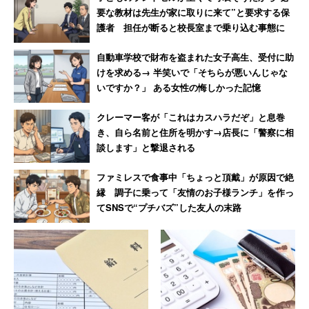
要な教材は先生が家に取りに来て”と要求する保
護者 担任が断ると校長室まで乗り込む事態に
自動車学校で財布を盗まれた女子高生、受付に助
けを求める→ 半笑いで「そちらが悪いんじゃな
いですか？」 ある女性の悔しかった記憶
クレーマー客が「これはカスハラだぞ」と息巻
き、自ら名前と住所を明かす→店長に「警察に相
談します」と撃退される
ファミレスで食事中「ちょっと頂戴」が原因で絶
縁 調子に乗って「友情のお子様ランチ」を作っ
てSNSで“プチバズ”した友人の末路