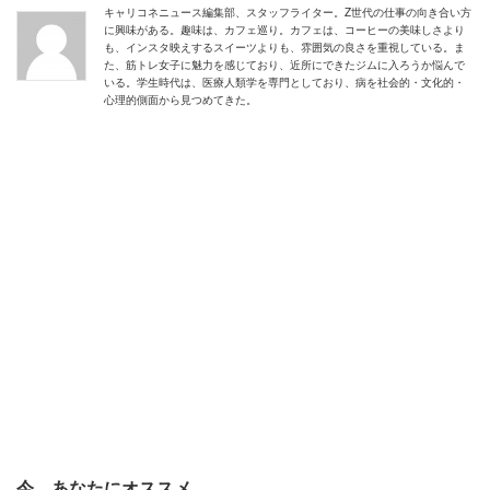
キャリコネニュース編集部、スタッフライター。Z世代の仕事の向き合い方
に興味がある。趣味は、カフェ巡り。カフェは、コーヒーの美味しさより
も、インスタ映えするスイーツよりも、雰囲気の良さを重視している。ま
た、筋トレ女子に魅力を感じており、近所にできたジムに入ろうか悩んで
いる。学生時代は、医療人類学を専門としており、病を社会的・文化的・
心理的側面から見つめてきた。
今、あなたにオススメ