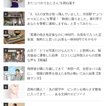
きた“ぶつかりおじさん”を跳ね返す
「2、3人の女性が吹っ飛んでいました」渋谷駅で“ぶつ
かりおじさん”を撃退！「動画に撮りました。暴行罪で
あなたを警察に連絡しますね」と言ってみたら……
「普通の焼き魚定食なのに1800円」出張先で入った定
食屋、無料だと思ったお茶も一杯500円でモヤモヤ
お店で「どうせ写真だけなんだろ！」と怒鳴られ、観
光協会に通報した結果 口コミには外国人からの悲痛
な声も【後編】
喫煙者が隣に引越してきて「布団一式、全部タバコ臭
に」 我慢の限界を迎えた女性が動いてみた結果【実
録マンガ】
恐怖の隣人！「夫の留守中、ピンポンも鳴らさず敷地
に入ってきて……」ある主婦のエピソード