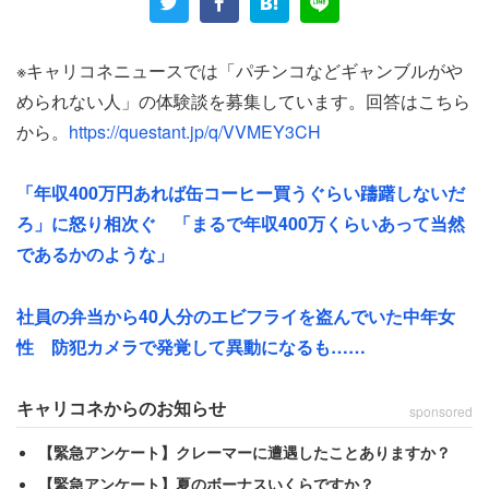
トンズラ」。その結果、借金できなくなったという。
そこで、「お金の工面が出来ない」男性は、「パチンコの
※キャリコネニュースでは「パチンコなどギャンブルがや
代打ちを10年日当1万円」で請負い、生活していたそう。
められない人」の体験談を募集しています。回答はこちら
から。
https://questant.jp/q/VVMEY3CH
現在は、「派遣の仕事」をメインに生活を送っているが、
「たまにパチンコやパチスロで負けるパチンカス」と、未
「年収400万円あれば缶コーヒー買うぐらい躊躇しないだ
だにやめられないようだ。自身も、現状が良くないことは
ろ」に怒り相次ぐ 「まるで年収400万くらいあって当然
理解しているようで、こう綴った。
であるかのような」
「趣味がないので休みで時間と金があれば負けるのわかっ
社員の弁当から40人分のエビフライを盗んでいた中年女
ていてもパチンコで休みを潰す悪循環」
性 防犯カメラで発覚して異動になるも……
パチンコをしないよう家にこもっても、「酒で気をまぎら
キャリコネからのお知らせ
sponsored
わす」ことになるという。その結果「肝臓の調子」が悪く
【緊急アンケート】クレーマーに遭遇したことありますか？
なり、家で酒を飲まないように再び「パチンコ店」に向か
【緊急アンケート】夏のボーナスいくらですか？