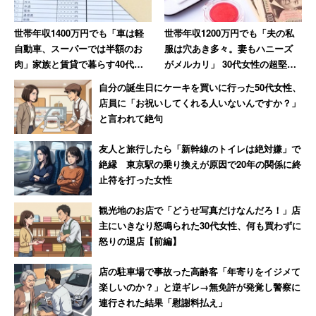
世帯年収1400万円でも「車は軽
世帯年収1200万円でも「夫の私
自動車、スーパーでは半額のお
服は穴あき多々。妻もハニーズ
肉」家族と賃貸で暮らす40代男
がメルカリ」 30代女性の超堅実
性の“お金の掛けどころ”
な暮らし
自分の誕生日にケーキを買いに行った50代女性、
店員に「お祝いしてくれる人いないんですか？」
と言われて絶句
友人と旅行したら「新幹線のトイレは絶対嫌」で
絶縁 東京駅の乗り換えが原因で20年の関係に終
止符を打った女性
観光地のお店で「どうせ写真だけなんだろ！」店
主にいきなり怒鳴られた30代女性、何も買わずに
怒りの退店【前編】
店の駐車場で事故った高齢客「年寄りをイジメて
楽しいのか？」と逆ギレ→無免許が発覚し警察に
連行された結果「慰謝料払え」