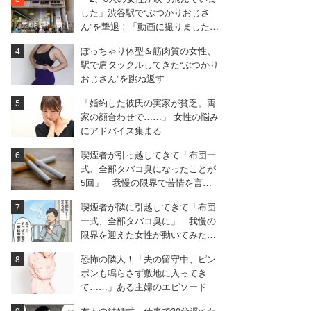
した」渋谷駅で“ぶつかりおじさ
ん”を撃退！「動画に撮りました。
暴行罪であなたを警察に連絡しま
ぽっちゃり体型＆筋肉質の女性、
すね」と言ってみたら……
駅で肩タックルしてきた“ぶつかり
おじさん”を跳ね返す
「婚約した彼氏の実家が貧乏。両
家の顔合わせで……」 女性の悩み
にアドバイス集まる
喫煙者が引っ越してきて「布団一
式、全部タバコ臭になったことが
5回」 我慢の限界で苦情を言う
と…【衝撃エピソード再配信】
喫煙者が隣に引越してきて「布団
一式、全部タバコ臭に」 我慢の
限界を迎えた女性が動いてみた結
果【実録マンガ】
恐怖の隣人！「夫の留守中、ピン
ポンも鳴らさず敷地に入ってき
て……」ある主婦のエピソード
友人の結婚式、仕事で30分遅れた