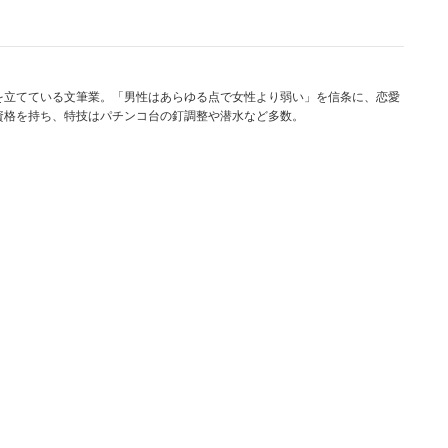
そうだけど。まあ、こういうピーキーな台がかつてあ
わることになったんだよね。ただしネット上では今
情を懐かしむ声がある。
を立てている文筆業。「男性はあらゆる点で女性より弱い」を信条に、恋愛
資格を持ち、特技はパチンコ台の釘調整や潜水など多数。
100万勝ち！』『熱い台教えたる！』『イベントやる
られた書き込みに、往時の状況を知る人の声もあるん
」
たな」
勝てた時代やな」
懐かしむおじさんたちの声がよりどりみどり。本当に