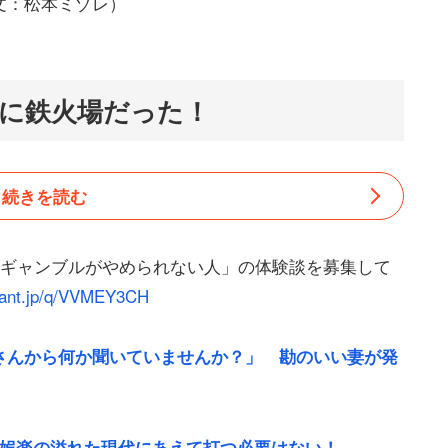
文：松本ミゾレ）
に鉄火場だった！
続きを読む
どギャンブルがやめられない人」の体験談を募集して
stant.jp/q/VVMEY3CH
さんから何か聞いていませんか？」 勘のいい妻が発
 娯楽の溢れた現代にあえて打つ必要はない！