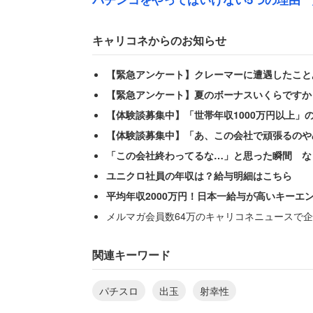
キャリコネからのお知らせ
冒頭でも書いたが、僕はもう40歳になっ
【緊急アンケート】クレーマーに遭遇したこと
いところがある男だ。
【緊急アンケート】夏のボーナスいくらですか
【体験談募集中】「世帯年収1000万円以上」
20年前のパチスロ事情を知る人なら納得
【体験談募集中】「あ、この会社で頑張るのや
く、一撃5000枚のフラグを狙って無謀
「この会社終わってるな…」と思った瞬間 な
って1/8192という重い確率だ。1日に
ユニクロ社員の年収は？給与明細はこちら
引けるものでは断じてない。
平均年収2000万円！日本一給与が高いキーエ
メルマガ会員数64万のキャリコネニュースで企
だから、こういう機種……ってかもう機
にハマっちゃった人の収支は散々なもの
関連キーワード
んだよね。僕が見ただけでも、一撃で60
パチスロ
出玉
射幸性
た話では100万勝ったって人もいたよう