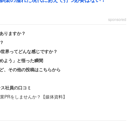
sponsored
たというのに未だに同級生とパチスロの話をするイタ
ありますか？
？
の世界ってどんな感じですか？
できる話だと思うんだけど、とにかくコイン持ちが悪
めよう」と悟った瞬間
な勝負をする人が大勢いたのがあの時代。そのフラグだ
ど、その他の投稿はこちらから
1回出るか出ないかというフラグだし、そうそう都合よく
ンス社員の口コミ
業PRをしませんか？【媒体資料】
種名を出すと初代『ミリオンゴッド』だけど、ミリゴ
だった。でも、引けるときはそういうフラグも引ける
万円分のメダルを出している人って3人いたし、聞い
だ。