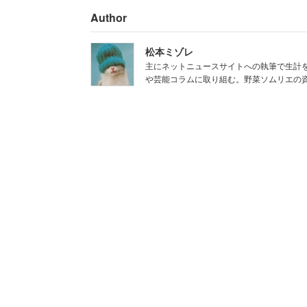
Author
でも結局、トータルではさすがに負けて
って、自殺者が出たものだから状況は変
松本ミゾレ
も、こういう鉄火場状態だったホール事
主にネットニュースサイトへの執筆で生計
や芸能コラムに取り組む。野菜ソムリエの
5ちゃんねるにも
「昔のスロ業界『一日で
ぞ！』」
というスレッドがあった。寄せ
で、ちょっと引用してみよう。
「ホールの便所で自殺した人おったなぁ
「出玉ランキングが店内に貼り出されて
「頻繁にトイレで自殺者でてたぞ」
「10万負けから6万取り返して鮮やかに
こんな具合で、昔のスロット周りの話を