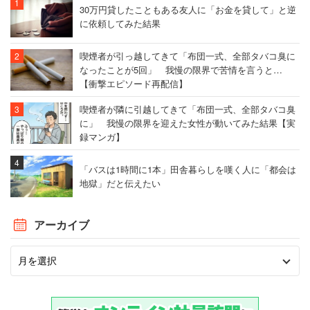
30万円貸したこともある友人に「お金を貸して」と逆
に依頼してみた結果
喫煙者が引っ越してきて「布団一式、全部タバコ臭に
なったことが5回」 我慢の限界で苦情を言うと…
【衝撃エピソード再配信】
喫煙者が隣に引越してきて「布団一式、全部タバコ臭
に」 我慢の限界を迎えた女性が動いてみた結果【実
録マンガ】
「バスは1時間に1本」田舎暮らしを嘆く人に「都会は
地獄」だと伝えたい
アーカイブ