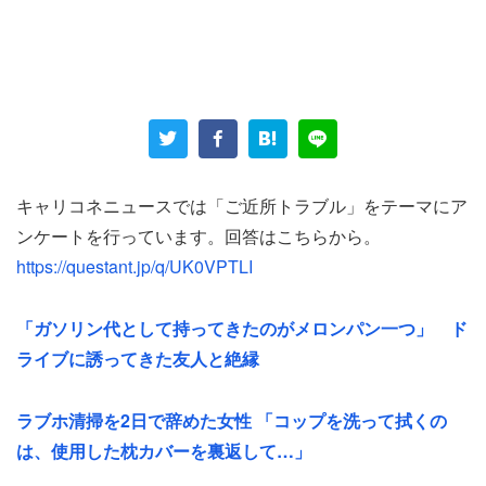
女性が住んでいるのは、袋小路コの字型にある手前の戸建
て。近所の子どもに悩まされ、警察沙汰にまで発展したこ
ともあるという。
「住んでる子供の友達らしき子供が、花壇の水道をいたず
らして噴水状態になったこともあり、その時は警察を呼び
キャリコネニュースでは「ご近所トラブル」をテーマにア
ましたが防犯カメラを設置していなかったので特定出来
ンケートを行っています。回答はこちらから。
ず」
https://questant.jp/q/UK0VPTLI
特定はできなかったものの、一部始終を見ていたご近所さ
「ガソリン代として持ってきたのがメロンパン一つ」 ド
んが注意してくれた。女性自身も、蛇口を外して「いたず
ライブに誘ってきた友人と絶縁
らをされないよう対策」したそうだ。
ラブホ清掃を2日で辞めた女性 「コップを洗って拭くの
一方、ボール遊びについては子供たち注意をしたが、なか
は、使用した枕カバーを裏返して…」
なか収まらなかった。しかし、