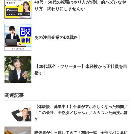
40代・50代の転職はやり方が9割。的ハズレなや
り方、終わりにしませんか
あの注目企業のDX戦略！
【20代既卒・フリーター】未経験から正社員を目
指す！
関連記事
【体験談、募集中！】仕事がアホらしくなった瞬間／
「この会社、全然ダメじゃん」／ムカついた面接…ほ
か
喫煙者が引っ越してきて「布団一式、全部タバコ臭に