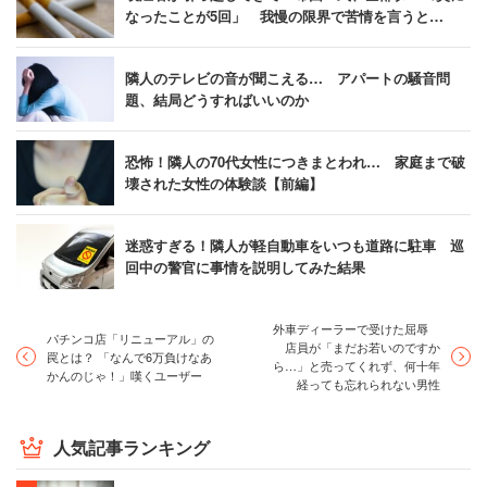
なったことが5回」 我慢の限界で苦情を言うと…
隣人のテレビの音が聞こえる… アパートの騒音問
題、結局どうすればいいのか
恐怖！隣人の70代女性につきまとわれ… 家庭まで破
壊された女性の体験談【前編】
迷惑すぎる！隣人が軽自動車をいつも道路に駐車 巡
回中の警官に事情を説明してみた結果
外車ディーラーで受けた屈辱
パチンコ店「リニューアル」の
店員が「まだお若いのですか
罠とは？ 「なんで6万負けなあ
ら…」と売ってくれず、何十年
かんのじゃ！」嘆くユーザー
経っても忘れられない男性
人気記事ランキング