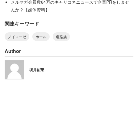
メルマガ会員数64万のキャリコネニュースで企業PRをしませ
んか？【媒体資料】
かつてはいつも「5～6人で大騒ぎしていた」そうで、それ
関連キーワード
に比べたら落ち着いてきているそうだ。しかし、今でも
「ボールの音が聞こえると動悸がします」と深い傷が残っ
ノイローゼ
ホール
道路族
ていた。
Author
「とりあえずコの字型の手前で良かったです」とせめても
の救いをつづっていた。
境井佑茉