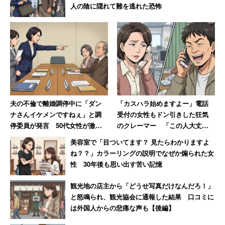
人の陰に隠れて難を逃れた恐怖
夫の不倫で離婚調停中に「ダン
「カスハラ始めますよー」電話
ナさんイケメンですねぇ」と調
受付の女性もドン引きした狂気
停委員が発言 50代女性が激怒
のクレーマー 「この人大丈夫
した無神経すぎる一言
か」と絶句
美容室で「目ついてます？ 見たらわかりますよ
ね？？」カラーリングの説明でなぜか煽られた女
性 30年後も思い出す苦い記憶
観光地の店主から「どうせ写真だけなんだろ！」
と怒鳴られ、観光協会に通報した結果 口コミに
は外国人からの悲痛な声も【後編】