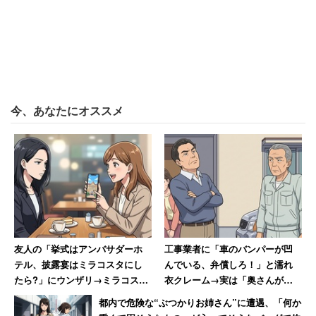
今、あなたにオススメ
友人の「挙式はアンバサダーホ
工事業者に「車のバンパーが凹
テル、披露宴はミラコスタにし
んでいる、弁償しろ！」と濡れ
たら?」にウンザリ→ミラコスタ
衣クレーム→実は「奥さんが買
で挙式も「呼んでません」と絶
い物に出てぶつけた」、真相判
都内で危険な“ぶつかりお姉さん”に遭遇、「何か
縁した女性
明も謝罪なし