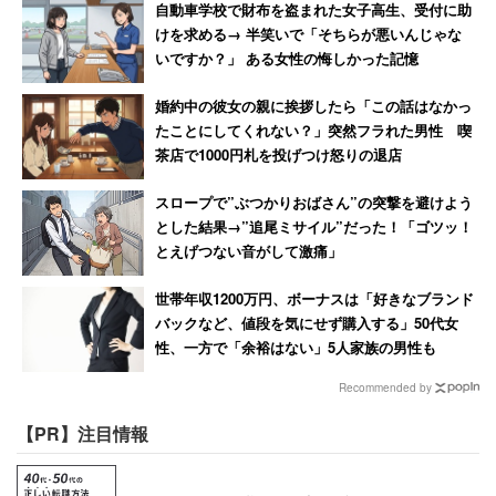
自動車学校で財布を盗まれた女子高生、受付に助
けを求める→ 半笑いで「そちらが悪いんじゃな
いですか？」 ある女性の悔しかった記憶
婚約中の彼女の親に挨拶したら「この話はなかっ
たことにしてくれない？」突然フラれた男性 喫
茶店で1000円札を投げつけ怒りの退店
スロープで”ぶつかりおばさん”の突撃を避けよう
とした結果→”追尾ミサイル”だった！「ゴツッ！
とえげつない音がして激痛」
世帯年収1200万円、ボーナスは「好きなブランド
バックなど、値段を気にせず購入する」50代女
性、一方で「余裕はない」5人家族の男性も
Recommended by
【PR】注目情報