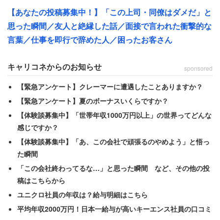
【あなたの投稿募集中！】「この上司・同僚はダメだ」と
「でも親に言って逆恨みされたら…と思うとなかなか言え
思った瞬間／友人と絶縁した話／面接で言われた衝撃的な
ず、そんな状態が数年続きました」
言葉／仕事を即行で辞めた人／困ったお客さん
と、これ以上のトラブルになる可能性を考慮し、女性が我
キャリコネからのお知らせ
sponsored
慢するしかなかったようだ。悶々とした状態が何年間も続
【緊急アンケート】クレーマーに遭遇したことありますか？
けば、ストレスが溜まるのも無理はない。
【緊急アンケート】夏のボーナスいくらですか？
【体験談募集中】「世帯年収1000万円以上」の世界ってどんな
感じですか？
子ども達が成長した結果……
【体験談募集中】「あ、この会社で頑張るのやめよう」と悟っ
た瞬間
しかし幸いなことに、そんな状況も現在は変化してきてい
「この会社終わってるな…」と思った瞬間 など、その他の投
るという。
稿はこちらから
ユニクロ社員の年収は？給与明細はこちら
「いつの間にかみんな成長し中学生や高校生になり、今で
平均年収2000万円！日本一給与が高いキーエンス社員の口コミ
はリーダー格の下の子達が時々遊んでいる程度です」