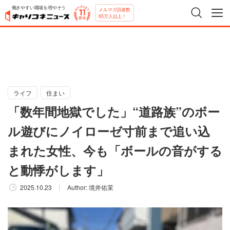
働きやすい職場を増やそう
メルマガ読者数
65万人以上！
ライフ
住まい
「数年間地獄でした」“道路族”のボー
ル遊びにノイローゼ寸前まで追い込
まれた女性、今も「ボールの音がする
と動悸がします」
2025.10.23
Author:
境井佑茉