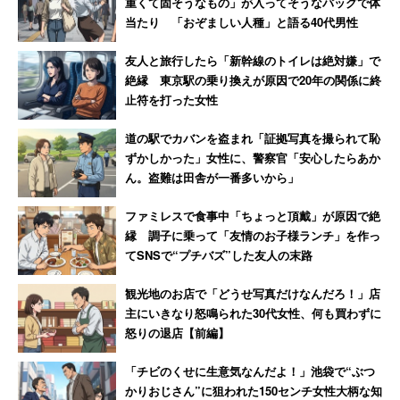
重くて固そうなもの」が入ってそうなバッグで体
当たり 「おぞましい人種」と語る40代男性
友人と旅行したら「新幹線のトイレは絶対嫌」で
絶縁 東京駅の乗り換えが原因で20年の関係に終
止符を打った女性
道の駅でカバンを盗まれ「証拠写真を撮られて恥
ずかしかった」女性に、警察官「安心したらあか
ん。盗難は田舎が一番多いから」
ファミレスで食事中「ちょっと頂戴」が原因で絶
縁 調子に乗って「友情のお子様ランチ」を作っ
てSNSで“プチバズ”した友人の末路
観光地のお店で「どうせ写真だけなんだろ！」店
主にいきなり怒鳴られた30代女性、何も買わずに
怒りの退店【前編】
「チビのくせに生意気なんだよ！」池袋で“ぶつ
かりおじさん”に狙われた150センチ女性大柄な知