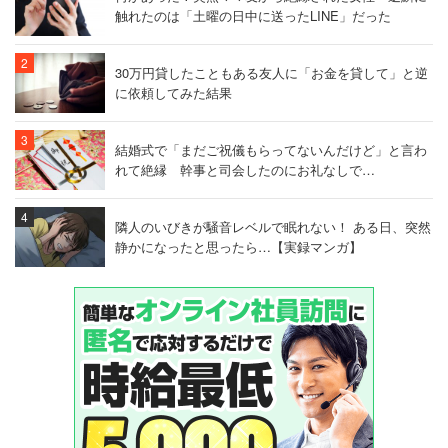
触れたのは「土曜の日中に送ったLINE」だった​
30万円貸したこともある友人に「お金を貸して」と逆
に依頼してみた結果
結婚式で「まだご祝儀もらってないんだけど」と言わ
れて絶縁 幹事と司会したのにお礼なしで…
隣人のいびきが騒音レベルで眠れない！ ある日、突然
静かになったと思ったら…【実録マンガ】