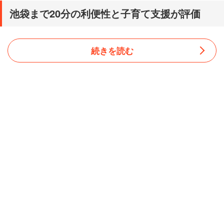
池袋まで20分の利便性と子育て支援が評価
続きを読む
川口市はＪＲ京浜東北線や武蔵野線、埼玉高速鉄道線など
複数の路線が利用可能で、ＪＲ川口駅から池袋駅までは約