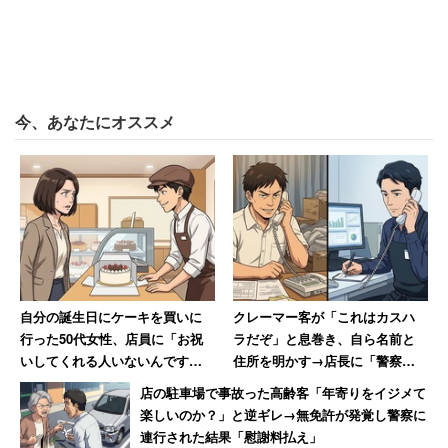
また、ファミリー層では「クレヨンしんちゃん」の舞台と
しても知られる春日部市が3位にランクインした。市の子
育て応援や、藤棚などの自然スポットが充実しており、落
今、あなたにオススメ
ち着いた環境を重視する層の受け皿となっている。
今回のランキングでは、総合1位から5位までが昨年と同様
の結果となった。テレワークの普及などで住まいの選択肢
が広がったとされる昨今だが、今後も、自治体独自の支援
策や大型施設の有無が、重要な指標になっていきそうだ。
自分の誕生日にケーキを買いに
クレーマー客が「これはカスハ
行った50代女性、店員に「お祝
ラだぞ」と息巻き、自ら名前と
いしてくれる人いないんです
住所を明かす→店長に「警察に
か？」と言われて絶句
相談します」と撃退される
店の駐車場で事故った高齢客「年寄りをイジメて
楽しいのか？」と逆ギレ→無免許が発覚し警察に
連行された結果「慰謝料払え」