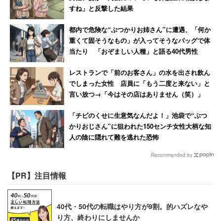
すね」と反撃した結果
都内で危険な“ぶつかりお姉さん”に遭遇、「何か
重くて固そうなもの」が入ってそうなバッグで体
当たり 「おぞましい人種」と語る40代男性
レストランで「前のお客さん」の水を出され飲ん
でしまった女性 店員に「もう二度と来ない」と
言い放つ→「今はその店はありません（笑）」
「チビのくせに生意気なんだよ！」池袋で“ぶつ
かりおじさん”に狙われた150センチ女性大柄な知
人の陰に隠れて難を逃れた恐怖
Recommended by
【PR】注目情報
40代・50代の転職はやり方が9割。的ハズレなや
り方、終わりにしませんか