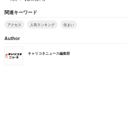
「クレヨンしんちゃん」の舞台、春日部市は
関連キーワード
ファミリー層に人気
アクセス
人気ランキング
住まい
Author
一方で、総合2位以下の顔ぶれからは、居住者の多様なニ
ーズが見て取れる。総合2位の越谷市は、カップルやファ
キャリコネニュース編集部
ミリー層からの人気が高く、年間約5000万人が訪れる国
内最大級の商業施設「イオンレイクタウン」の存在が大き
な強みとなっている。週末のレジャーや買い物を身近で完
結させたい層にとって決定打となっている。
総合3位の川越市はシングル部門では2位だった。「小江
戸」として知られる情緒溢れる街並みが魅力で、歴史的建
造物が並ぶ一方で、3路線が利用可能で都心へのアクセス
も良好というバランスの良さが評価されている。なお、総
合4位はさいたま市大宮区、5位は草加市だった。