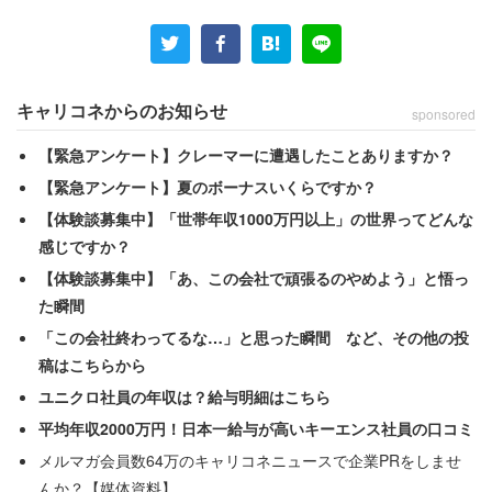
20分（乗り換え含む）、東京駅までは約25分という抜群
の交通利便性を誇る。都心へ通勤・通学する層にとって、
この「距離の近さ」が最大の魅力となっていることがうか
がえる。
キャリコネからのお知らせ
sponsored
【緊急アンケート】クレーマーに遭遇したことありますか？
また、単なるアクセスの良さだけでなく、生活インフラが
【緊急アンケート】夏のボーナスいくらですか？
整っていることも人気の要因だ。市内には商業施設や飲食
【体験談募集中】「世帯年収1000万円以上」の世界ってどんな
店が豊富に揃っているほか、行政による「児童手当」や
感じですか？
「子ども医療費支給制度」といった子育て支援策が充実し
【体験談募集中】「あ、この会社で頑張るのやめよう」と悟っ
ている。
た瞬間
「この会社終わってるな…」と思った瞬間 など、その他の投
近年は「住みやすい街」としての認知も定着しており、都
稿はこちらから
心のベッドタウンとしての機能と、自立した生活拠点とし
ユニクロ社員の年収は？給与明細はこちら
ての魅力が両立していることが、全世代からの圧倒的な支
平均年収2000万円！日本一給与が高いキーエンス社員の口コミ
持に繋がっているようだ。
メルマガ会員数64万のキャリコネニュースで企業PRをしませ
んか？【媒体資料】