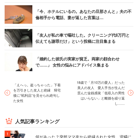
「今、ホテルにいるの。あなたの旦那さんと」夫の不
倫相手から電話、妻が返した言葉は…
「友人が私の車で嘔吐した。クリーニング代8万円と
伝えても謝罪だけ」という投稿に注目集まる
「婚約した彼氏の実家が貧乏。両家の顔合わせ
で……」 女性の悩みにアドバイス集まる
18歳で「月10万の愛人」だった
「えへっ。盗っちゃった」下着
美人の友人 愛人手当が生んだ
を万引きした友人と絶縁 帰宅
歪んだ金銭感覚「低収入の男性
後に“戦利品”を見せられ絶句し
はいらない」と離婚を繰り返
た女性
し……
人気記事ランキング
何があった？突然ママ友から絶縁された女性 逆鱗に