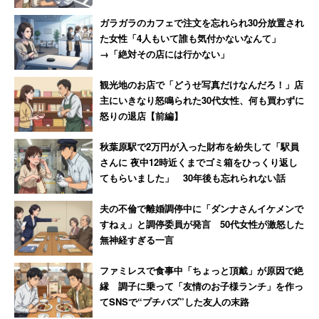
ガラガラのカフェで注文を忘れられ30分放置され
た女性「4人もいて誰も気付かないなんて」
→「絶対その店には行かない」
観光地のお店で「どうせ写真だけなんだろ！」店
主にいきなり怒鳴られた30代女性、何も買わずに
怒りの退店【前編】
秋葉原駅で2万円が入った財布を紛失して「駅員
さんに 夜中12時近くまでゴミ箱をひっくり返し
てもらいました」 30年後も忘れられない話
夫の不倫で離婚調停中に「ダンナさんイケメンで
すねぇ」と調停委員が発言 50代女性が激怒した
無神経すぎる一言
ファミレスで食事中「ちょっと頂戴」が原因で絶
縁 調子に乗って「友情のお子様ランチ」を作っ
てSNSで“プチバズ”した友人の末路