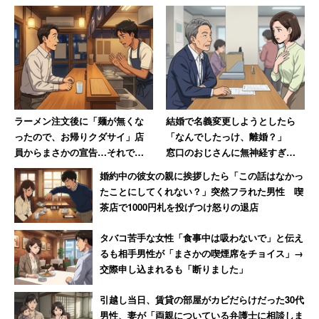
ラーメン注文後に「麺が無くな
結婚で名義変更しようとしたら
ったので、お帰りクダサイ」店
「なんでしたっけ、離婚？」
員からまさかの宣告…それでも
窓口のおじさんに無神経すぎる
40代男性が怒らなかった理由
言葉を投げられた30代女性
婚約中の彼女の親に挨拶したら「この話はなかっ
たことにしてくれない？」突然フラれた男性 喫
茶店で1000円札を投げつけ怒りの退店
タバコ苦手な女性「食事中は吸わないで」と伝え
るも相手男性が「まさかの喫煙席をチョイス」→
交際申し込まれるも「断りました」
引越し当日、賃貸の部屋がカビだらけだった30代
男性、妻が「両親についている弁護士に相談しま