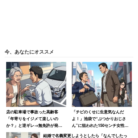
「パートだった仕事を2年前からフルタイムになり、毎
日、残業をするようになり、家のことは以前にまして、や
らなくなりました。その稼ぎは全て自分の貯蓄にしていま
す。休みはゴロゴロ寝て、どこにも行きません」
今、あなたにオススメ
と離婚を見据えた雰囲気まで漂わせている。妻にも言い分
はあるだろうが、関係修復のための話し合いをする気はま
ったく無いようだ。
「ともかく、コミニュケーションはほぼないので、離婚し
ていないだけって感じです。夜は酔ってるので、話すと感
情的になられてまともに話せないですし、話す気にもなり
店の駐車場で事故った高齢客
「チビのくせに生意気なんだ
ません。先日も些細な質問をしたら喧嘩になり、『タバコ
「年寄りをイジメて楽しいの
よ！」池袋で“ぶつかりおじさ
代だけは自分で払っている』と自慢げにいうので呆れまし
か？」と逆ギレ→無免許が発覚
ん”に狙われた150センチ女性大
た」
し警察に連行された結果「慰謝
柄な知人の陰に隠れて難を逃れ
結婚で名義変更しようとしたら「なんでしたっ