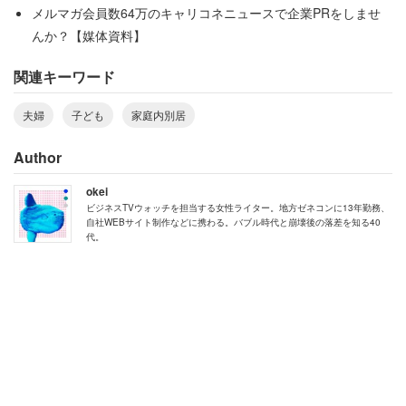
メルマガ会員数64万のキャリコネニュースで企業PRをしませ
驚くことに妻の機嫌は20年近く経っても戻らなかったの
んか？【媒体資料】
だ。そのうえ、夫側の家事負担が大幅に増えてしまった模
関連キーワード
様で……
夫婦
子ども
家庭内別居
「また、この10年の妻は食事を作る最中にピールを数本飲
む、タバコ吸う、洗い物はシンクが、いっぱい貯まるまで
Author
やらない、ゴミは溢れても放ったらかしなど、呆れます」
okei
「それを私が全て片付けるようになりました。すなわち、
ビジネスTVウォッチを担当する女性ライター。地方ゼネコンに13年勤務、
自社WEBサイト制作などに携わる。バブル時代と崩壊後の落差を知る40
洗い物、ゴミ出し、掃除などを私がやっています。妻は食
代。
事を作るだけの人」
家庭生活をなんとか維持するために奔走する男性の苦労が
うかがえる。食事だけは作るといってもキッチンドランカ
ーの気配まで漂い深刻な状況だ。しかし長い年月を経ても
状況は好転することなく、妻は