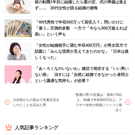
彼の転職1年目に結婚したら案の定、式の準備は進ま
ず…… 20代女性が語る結婚の後悔
「40代男性で年収650万って高収入？」問いかけに
「違う」圧倒的多数 一方で「今なら500万超えれば
高い」という声も
「女性が結婚相手に望む年収400万円」が男女双方で
話題に「みんな現実が見えてきたのかな」「日本は貧
しくなった」
「あ～ろくなのいないわ」婚活で発症する「いい男い
ない病」 治すには「自然に結婚できなかった者同士
という謙虚な気持ち」が必要？
“普通の男”の定義は「身長170以
大自然からの恵みで失業生活を
上、30歳で年収500万以上」ア
しのぐことを試みた男
ラサー女性の投稿にツッコミ相
次ぐ
人気記事ランキング