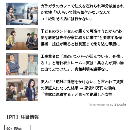
ガラガラのカフェで注文を忘れられ30分放置され
た女性「4人もいて誰も気付かないなんて」
→「絶対その店には行かない」
子どものランドセルが重くて可哀そうだから“必
要な教材は先生が家に取りに来て”と要求する保
護者 担任が断ると校長室まで乗り込む事態に
工事業者に「車のバンパーが凹んでいる、弁償し
ろ！」と濡れ衣クレーム→実は「奥さんが買い物
に出てぶつけた」、真相判明も謝罪なし
友人に「絶対に迷惑をかけない」と言われて賃貸
の保証人になった結果 → 家賃21万円を滞納、
「実家に連絡する」と言って絶縁した女性
Recommended by
【PR】注目情報