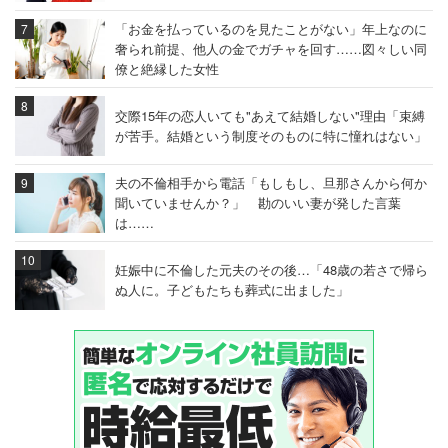
「お金を払っているのを見たことがない」年上なのに
奢られ前提、他人の金でガチャを回す……図々しい同
僚と絶縁した女性
交際15年の恋人いても"あえて結婚しない"理由「束縛
が苦手。結婚という制度そのものに特に憧れはない」
夫の不倫相手から電話「もしもし、旦那さんから何か
聞いていませんか？」 勘のいい妻が発した言葉
は……
妊娠中に不倫した元夫のその後…「48歳の若さで帰ら
ぬ人に。子どもたちも葬式に出ました」