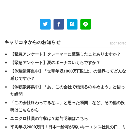
夫婦の仲が決定的に悪くなった「最初のきっかけ」は、子
どもが幼稚園のときだという。
「夕食の準備が終わり、私と子供が食事をし始めるとママ
友に電話をして1時間から2時間、話をして食卓につくこと
もなく、毎日のように話続けていました」
キャリコネからのお知らせ
sponsored
【緊急アンケート】クレーマーに遭遇したことありますか？
家庭生活を無視するような妻の行動を、夫として注意しな
【緊急アンケート】夏のボーナスいくらですか？
いわけには行かなかっただろう。
【体験談募集中】「世帯年収1000万円以上」の世界ってどんな
感じですか？
「ある日、たまりかねて『相手も食事時で迷惑になるのと
【体験談募集中】「あ、この会社で頑張るのやめよう」と悟っ
食事が終わってから電話をしたら』と言ったことがキッカ
た瞬間
ケで大喧嘩になりました」
「この会社終わってるな…」と思った瞬間 など、その他の投
「そこから、妻に無視されるようになり、何度も離婚しよ
稿はこちらから
うと考え、19年余りが経ちました。夫婦の関係は完全に破
ユニクロ社員の年収は？給与明細はこちら
綻しています」
平均年収2000万円！日本一給与が高いキーエンス社員の口コミ