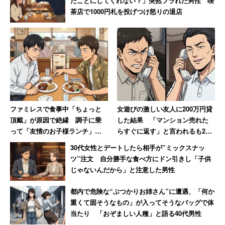
たことにしてくれない？」突然フラれた男性 喫
茶店で1000円札を投げつけ怒りの退店
ファミレスで食事中「ちょっと
女遊びの激しい友人に200万円貸
頂戴」が原因で絶縁 調子に乗
した結果 「マンション売れた
って「友情のお子様ランチ」を
らすぐに返す」と言われるも20
作ってSNSで“プチバズ”した友
年間踏み倒され続ける→絶縁
30代女性とデートしたら相手が”ミックスナッ
人の末路
ツ”注文 自分勝手な食べ方にドン引きし「子供
じゃないんだから」と注意した男性
都内で危険な“ぶつかりお姉さん”に遭遇、「何か
重くて固そうなもの」が入ってそうなバッグで体
当たり 「おぞましい人種」と語る40代男性