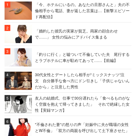
「今、ホテルにいるの。あなたの旦那さんと」夫の不
倫相手から電話、妻が返した言葉は…【衝撃エピソー
ド再配信】
「婚約した彼氏の実家が貧乏。両家の顔合わせ
で……」 女性の悩みにアドバイス集まる
「釣りに行く」と嘘ついて不倫していた夫 尾行する
とラブホテルに車が駐めてあって……【前編】
30代女性とデートしたら相手が“ミックスナッツ“注
文 自分勝手な食べ方にドン引きし「子供じゃないん
だから」と注意した男性
友人の結婚式、仕事で30分遅れたら「食べるものがな
く空腹を抱えて帰ってきました」 それで絶縁した女
性【実録マンガ】
"不倫された妻"の怒りの声「妊娠中に夫が職場の女性
とW不倫」「双方の両親を呼び出して土下座させた」