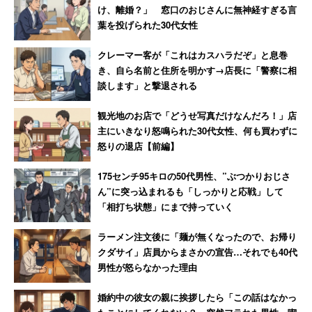
料払え」
た恐怖
け、離婚？」 窓口のおじさんに無神経すぎる言
やはり妻は経済的な理由で離婚していないのだろう。しか
葉を投げられた30代女性
し、決別の日はそう遠くないかもしれない。男性は淡々
クレーマー客が「これはカスハラだぞ」と息巻
と、心情をこう綴った。
き、自ら名前と住所を明かす→店長に「警察に相
談します」と撃退される
「子供達も大きくなり、一番下の息子が社会人になれば離
観光地のお店で「どうせ写真だけなんだろ！」店
婚は必至というより、離れたいですし、妻もそれを望んで
主にいきなり怒鳴られた30代女性、何も買わずに
いると思います。多分、話さないだけで、そんな夫婦はた
怒りの退店【前編】
くさんいると思います」
175センチ95キロの50代男性、”ぶつかりおじさ
ん”に突っ込まれるも「しっかりと応戦」して
「相打ち状態」にまで持っていく
ラーメン注文後に「麺が無くなったので、お帰り
クダサイ」店員からまさかの宣告…それでも40代
男性が怒らなかった理由
婚約中の彼女の親に挨拶したら「この話はなかっ