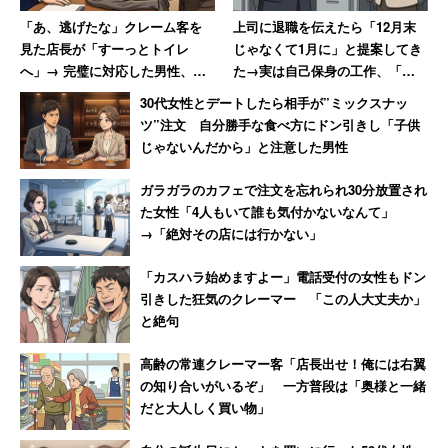
小学校にあがるくらいまでは専業主婦でいたい」
「あ、逃げたな」クレーム客を
上司に退職を伝えたら「12月末
（33歳女性）
見た店長が「すーっとトイレ
じゃなくて1月に」と提案してき
「600万円。結婚は生活なので、経済面は大切」
へ」→ 完璧に対応した男性、店
た→実は自己保身の工作、「セ
（25歳女性）
長の“ニヤニヤ”に呆れ果てる
クハラ体質の上に卑怯者」と振
30代女性とデートしたら相手が”ミックスナッ
り返る女性
ツ”注文 自分勝手な食べ方にドン引きし「子供
じゃないんだから」と注意した男性
と考えている人が多いようだ。「1000万円以上」を希望
ガラガラのカフェで注文を忘れられ30分放置され
する人も6％おり、「経済力は若いときからの意識や努
た女性「4人もいて誰も気付かないなんて」
力、理想に向かう力の表れだと思います」（女性 37歳）
→「絶対その店には行かない」
と回答している。
「カスハラ始めますよー」電話受付の女性もドン
引きした狂気のクレーマー 「この人大丈夫か」
ちなみに男性は「800万円」以上、女性は「200万円」以
と絶句
下と答えた人は0人だった。
高齢の常連クレーマー客「店長出せ！俺には右翼
の知り合いがいるぞ」 一方普段は「奥様と一緒
また「ここまでには結婚したい」という年齢について聞く
だと大人しく買い物」
と、最多は「35歳」で男女ともに37％が回答している。
男性は2位「50歳」（21％）、3位「40歳」（19％）、4