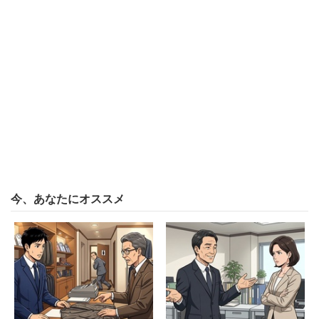
「金額にはこだわらないが、ある程度は稼いでほし
い」
「少なくても構わないので一緒にがんばりたい」
「無職はちょっと…」
と女性が仕事を持ち、少なくともある程度年収がある前提
で答えている人も多く見られた。
今、あなたにオススメ
一方女性は同率で「600万円」「500万円」（35％）が1
位。次いで3位「400万円」(18％)、4位「700万円」
（14％）と続く。結婚生活や出産後のことを考えて、
「500万円。自分の年収より上で、かつ、こどもが