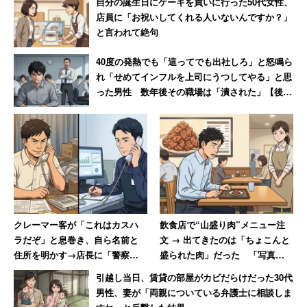
自分の誕生日にケーキを買いに行った50代女性、
位「30歳」（18％）と続き、女性は2位「45歳以上」
店員に「お祝いしてくれる人いないんですか？」
と言われて絶句
（20％）、3位「50歳以上」（18％）、4位「30歳」
（17％）となっている。大差は見られないが、男性の方が
40度の発熱でも「這ってでも出社しろ」と怒鳴ら
比較的晩婚でもいいと考えていると推測できる。
れ「せめてインフルを上司にうつしてやる」と思
った男性 数年後その職場は「潰された」【後
編】
※ウェブ媒体やテレビ番組等で記事を引用する際は恐れ入
りますが「キャリコネニュース」と出典の明記をお願いし
ます。
キャリコネであの有名企業の「働きがい」
「年収」「残業」
の実態を見る
クレーマー客が「これはカスハ
飲食店で“山盛り肉”メニュー注
ラだぞ」と息巻き、自ら名前と
文 → 出てきたのは「ちょこんと
＞＞有名企業の２０代平均年収・実態を見る
住所を明かす→店長に「警察に
盛られた肉」だった 「写真通
相談します」と撃退される
りに盛って下さい」と猛抗議し
＞＞有名企業の３０代平均年収・実態を見る
引越し当日、賃貸の部屋がカビだらけだった30代
た30代男性
男性、妻が「両親についている弁護士に相談しま
＞＞人気職種別 最高年収ランキング