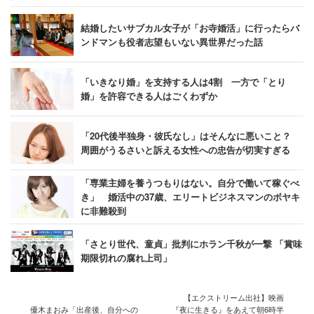
結婚したいサブカル女子が「お寺婚活」に行ったらバ
ンドマンも役者志望もいない異世界だった話
「いきなり婚」を支持する人は4割 一方で「とり
婚」を許容できる人はごくわずか
「20代後半独身・彼氏なし」はそんなに悪いこと？
周囲がうるさいと訴える女性への忠告が切実すぎる
「専業主婦を養うつもりはない。自分で働いて稼ぐべ
き」 婚活中の37歳、エリートビジネスマンのボヤキ
に非難殺到
「さとり世代、童貞」批判にホラン千秋が一撃 「賞味
期限切れの腐れ上司」
【エクストリーム出社】映画
優木まおみ「出産後、自分への
『夜に生きる』をあえて朝6時半