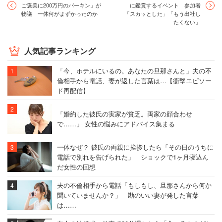
ご褒美に200万円のバーキン」が
に鑑賞するイベント 参加者
物議 一体何がまずかったのか
「スカッとした」「もう出社し
たくない」
人気記事ランキング
「今、ホテルにいるの。あなたの旦那さんと」夫の不
倫相手から電話、妻が返した言葉は…【衝撃エピソー
ド再配信】
「婚約した彼氏の実家が貧乏。両家の顔合わせ
で……」 女性の悩みにアドバイス集まる
一体なぜ？ 彼氏の両親に挨拶したら「その日のうちに
電話で別れを告げられた」 ショックで1ヶ月寝込ん
だ女性の回想
夫の不倫相手から電話「もしもし、旦那さんから何か
聞いていませんか？」 勘のいい妻が発した言葉
は……