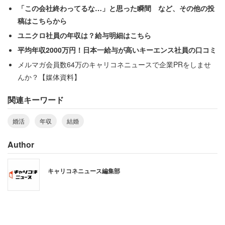
「この会社終わってるな…」と思った瞬間 など、その他の投
稿はこちらから
ユニクロ社員の年収は？給与明細はこちら
平均年収2000万円！日本一給与が高いキーエンス社員の口コミ
メルマガ会員数64万のキャリコネニュースで企業PRをしませ
んか？【媒体資料】
結婚相手を選ぶ場合、最も重視するものを聞くと男女とも
関連キーワード
に「性格」（男性67％、女性48％）が1位となった。以
降、男性は2位「容姿」（18％）、3位「年齢」（3％）と
婚活
年収
結婚
なっている。一方女性は2位「経済力」（27％）、3位
Author
「容姿」（8％）となった。
キャリコネニュース編集部
また「結婚相手に望む年収」を尋ねると、男性の回答で圧
倒的に多かったのは「こだわらない」（52％）だった。し
かし「自分が稼ぐので働かなくていい」という回答もある
が、