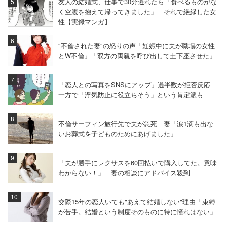
友人の結婚式、仕事で30分遅れたら「食べるものがな
く空腹を抱えて帰ってきました」 それで絶縁した女
性【実録マンガ】
"不倫された妻"の怒りの声「妊娠中に夫が職場の女性
とW不倫」「双方の両親を呼び出して土下座させた」
「恋人との写真をSNSにアップ」過半数が拒否反応
一方で「浮気防止に役立ちそう」という肯定派も
不倫サーフィン旅行先で夫が急死 妻「涙1滴も出な
いお葬式を子どものためにあげました」
「夫が勝手にレクサスを60回払いで購入してた。意味
わからない！」 妻の相談にアドバイス殺到
交際15年の恋人いても"あえて結婚しない"理由「束縛
が苦手。結婚という制度そのものに特に憧れはない」