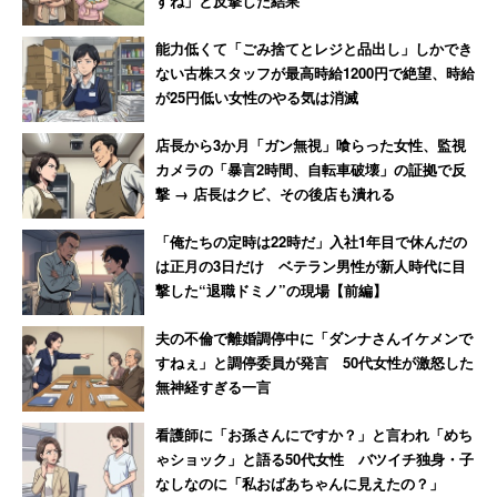
すね」と反撃した結果
能力低くて「ごみ捨てとレジと品出し」しかでき
ない古株スタッフが最高時給1200円で絶望、時給
が25円低い女性のやる気は消滅
店長から3か月「ガン無視」喰らった女性、監視
カメラの「暴言2時間、自転車破壊」の証拠で反
撃 → 店長はクビ、その後店も潰れる
「俺たちの定時は22時だ」入社1年目で休んだの
は正月の3日だけ ベテラン男性が新人時代に目
撃した“退職ドミノ”の現場【前編】
夫の不倫で離婚調停中に「ダンナさんイケメンで
すねぇ」と調停委員が発言 50代女性が激怒した
無神経すぎる一言
看護師に「お孫さんにですか？」と言われ「めち
ゃショック」と語る50代女性 バツイチ独身・子
なしなのに「私おばあちゃんに見えたの？」