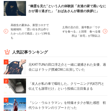
“幽霊を見た”という人の体験談「友達の家で黒いなに
かが通り過ぎた」「おばあさんが最後の挨拶に」
高校生の夏休み、新型コロナで
土用の丑の日、過半数が「ウナ
短縮傾向 「思い出を沢山作り
ギを食べる」と回答 食べる場
たかったので残念」という3年生
所は「自宅」が7割以上
も
人気記事ランキング
元KAT-TUNの田口淳之介と一緒に逮捕された女優、過
去にはドラッグ撲滅CMに出演していた
「友人が私の車で嘔吐した。クリーニング代8万円と
伝えても謝罪だけ」という投稿に注目集まる
『シン・ウルトラマン』を特撮オタクが観た感想 初
代ウルトラマンのリブートだった