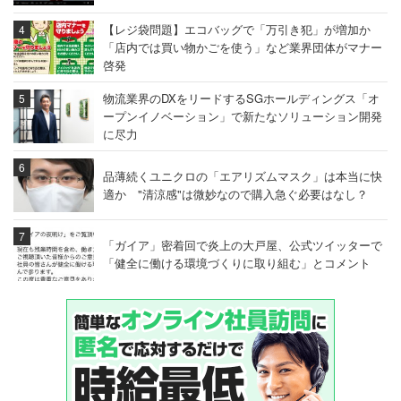
【レジ袋問題】エコバッグで「万引き犯」が増加か
「店内では買い物かごを使う」など業界団体がマナー
啓発
物流業界のDXをリードするSGホールディングス「オ
ープンイノベーション」で新たなソリューション開発
に尽力
品薄続くユニクロの「エアリズムマスク」は本当に快
適か "清涼感"は微妙なので購入急ぐ必要はなし？
「ガイア」密着回で炎上の大戸屋、公式ツイッターで
「健全に働ける環境づくりに取り組む」とコメント