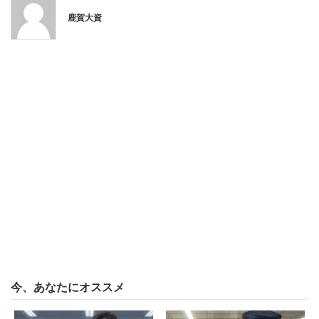
が経ったのかわからなかったです」
鹿賀大資
しかし殺気は突然、ふと去って行ったという。
「そこで振り返っていれば、きっと何がいたのでし
ょう。見えるはずのない、見てはいけないものが。
だから振り返らずにいて正解だったと思います。そ
れに、もし窓を開けていたら、私はどうなっていた
ことやら」
女性は「30年が経った今でも、あの時の殺気は忘れられま
せん」と述べている。
今、あなたにオススメ
※キャリコネニュースでは引き続き
「幽霊はいると思いま
すか？」
や
「お盆休み、ありますか？」
に関するアンケー