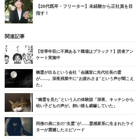
【20代既卒・フリーター】未経験から正社員を目
指す！
関連記事
【世帯年収に不満ある？職場はブラック？】読者アン
ケート実施中
幽霊が出るという会社「会議室に先代社長の霊
が……。深夜残業中に“お疲れさま”という声が聞こえ
た」
“幽霊を見た”という人の体験談「深夜、キッチンから
幼い子どもの声が。飼い猫も威嚇していた」
同僚の肩に女の“生霊”が……霊感家系に生まれたライ
ターが震撼したエピソード