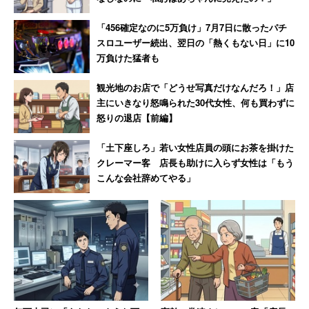
「456確定なのに5万負け」7月7日に散ったパチ
スロユーザー続出、翌日の「熱くもない日」に10
万負けた猛者も
観光地のお店で「どうせ写真だけなんだろ！」店
主にいきなり怒鳴られた30代女性、何も買わずに
怒りの退店【前編】
「土下座しろ」若い女性店員の頭にお茶を掛けた
クレーマー客 店長も助けに入らず女性は「もう
こんな会社辞めてやる」