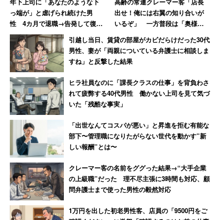
年下上司に「あなたのような下
高齢の常連クレーマー客「店長
っ端が」と虐げられ続けた男
出せ！俺には右翼の知り合いが
性 4カ月で退職→告発して復讐
いるぞ」 一方普段は「奥様と
を果たすまで【前編】
一緒だと大人しく買い物」
引越し当日、賃貸の部屋がカビだらけだった30代
男性、妻が「両親についている弁護士に相談しま
すね」と反撃した結果
ヒラ社員なのに「課長クラスの仕事」を背負わさ
れて疲弊する40代男性 働かない上司を見て気づ
いた「残酷な事実」
「出世なんてコスパが悪い」と昇進を拒む有能な
部下〜管理職になりたがらない世代を動かす”新
しい報酬”とは〜
クレーマー客の名前をググった結果→“大手企業
の上級職”だった 理不尽主張に3時間も対応、顧
問弁護士まで使った男性の毅然対応
1万円を出した初老男性客、店員の「9500円をご