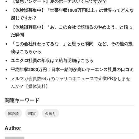
た。本当は動けるのだけれど、それも出来ず。息を
【緊急アンケート】夏のボーナスいくらですか？
するのも、瞬きをするのも怖かったほどです。それ
【体験談募集中】「世帯年収1000万円以上」の世界ってどんな
までに感じたことのない視線であり殺気でした」
感じですか？
【体験談募集中】「あ、この会社で頑張るのやめよう」と悟っ
た瞬間
身動きが取れずにいた女性の後ろには、室内に置いていた
「この会社終わってるな…」と思った瞬間 など、その他の投
低いソファーの先にある出窓の外から殺気を感じたとい
稿はこちらから
う。
ユニクロ社員の年収は？給与明細はこちら
平均年収2000万円！日本一給与が高いキーエンス社員の口コミ
メルマガ会員数64万のキャリコネニュースで企業PRをしませ
「マンションの構造上、人が壁を伝ったり、よじ登
んか？【媒体資料】
ったりできるものではなかったです。私はマネキン
人形のように固まって、息を殺しました。あまりの
関連キーワード
怖さに、滴り落ちる汗を拭うことも出来なかったで
体験談
幽霊
金縛り
す。
ただじっと、気配が過ぎ去るのを待ち続けました。
Author
それが3分なのか5分だったのか、どれくらいの時間