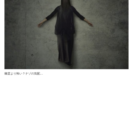
幽霊より怖い？ナゾの気配…