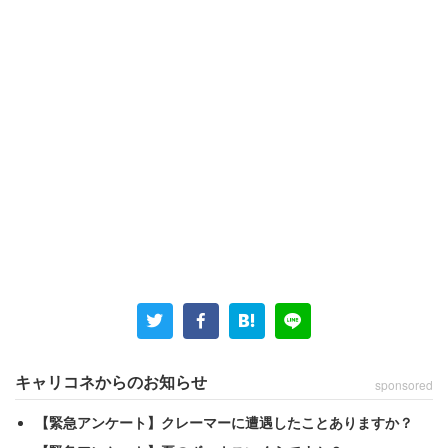
それは女性が当時、8階建てマンションの2階で1人暮らし
をしていたときのこと。夜8時～9時頃にテレビを見ている
と、突然金縛りに襲われたそうです。
「窓をすべて閉めていたので、暑くはない時期だっ
キャリコネからのお知らせ
sponsored
たと思います。いきなり金縛りのような状態に襲わ
れ、私の背後、特に後頭部に物凄い殺気を感じまし
【緊急アンケート】クレーマーに遭遇したことありますか？