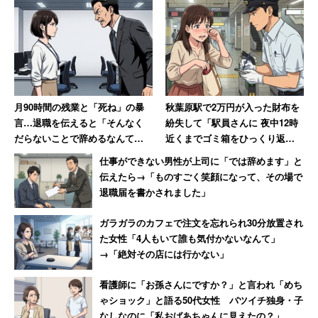
トを募集しています。
月90時間の残業と「死ね」の暴
秋葉原駅で2万円が入った財布を
言…退職を伝えると「そんなく
紛失して「駅員さんに 夜中12時
だらないことで辞めるなんて」
近くまでゴミ箱をひっくり返し
→10年後、会社は倒産
てもらいました」 30年後も忘
仕事ができない男性が上司に「では辞めます」と
れられない話
伝えたら→「ものすごく笑顔になって、その場で
退職届を書かされました」
ガラガラのカフェで注文を忘れられ30分放置され
た女性「4人もいて誰も気付かないなんて」
→「絶対その店には行かない」
看護師に「お孫さんにですか？」と言われ「めち
ゃショック」と語る50代女性 バツイチ独身・子
なしなのに「私おばあちゃんに見えたの？」