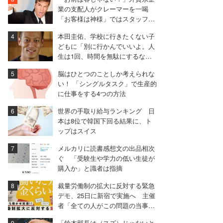
前」
業の支配人がクレーマーを一喝
「お客様は神様」ではスタッフを
守れない
本田圭佑、学校に行きたくない子
どもに「別に行かんでいいよ。人
生は1回、時間を無駄にするな」
とエール
脳はひとつのことしか考えられな
い！ 「シングルタスク」で生産的
に仕事をする4つの方法
世界の手取り給与ランキング 日
本は8位で韓国下回る結果に、ト
ップはスイス
メルカリに読書感想文の出品相次
ぐ 「受験生や学力の低い生徒が
購入か」と識者は指摘
裁量労働制の拡大に反対する緊急
デモ、25日に新宿で実施へ 主催
者「全ての人がこの問題の当事者
になりうる」
「鈴木部長は（スズ）じゃないと