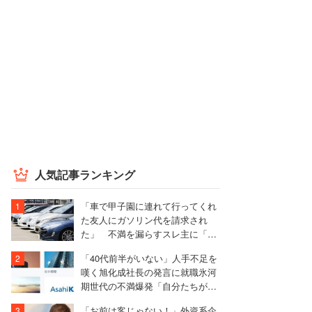
人気記事ランキング
「車で甲子園に連れて行ってくれ
た友人にガソリン代を請求され
た」 不満を漏らすスレ主に「言
われる前に出せ」と非難殺到
「40代前半がいない」人手不足を
嘆く旭化成社長の発言に就職氷河
期世代の不満爆発「自分たちが採
用しなかったくせに」「当たり
「お前は客じゃない！」外資系企