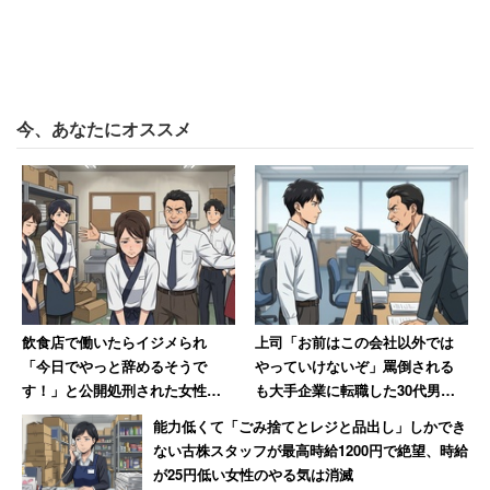
ところ、冷ややかなコメントが200以上殺到した。
「100％わかるけど？独身者の旅行と何が違うの？
有休中、遊んでいようが授業参観していようが、他
今、あなたにオススメ
人には関係ないです。平等に取るのが正しいと思い
ます」
「有給は働く人に与えられた法的な権利です。それ
を、子どもの行事に使おうが旅行に使おうが自由で
す」
飲食店で働いたらイジメられ
上司「お前はこの会社以外では
子どもがいる人も居ない人も、ほぼ全てが「先輩の言い分
「今日でやっと辞めるそうで
やっていけないぞ」罵倒される
が正しい」「有休申請するのに理由を言う必要もない」と
す！」と公開処刑された女性→
も大手企業に転職した30代男
いう意見だった。
数か月、店が潰れて「ザマーミ
性 一方上司は転職先を「1年足
能力低くて「ごみ捨てとレジと品出し」しかでき
ロ！」
らず」で退職
ない古株スタッフが最高時給1200円で絶望、時給
が25円低い女性のやる気は消滅