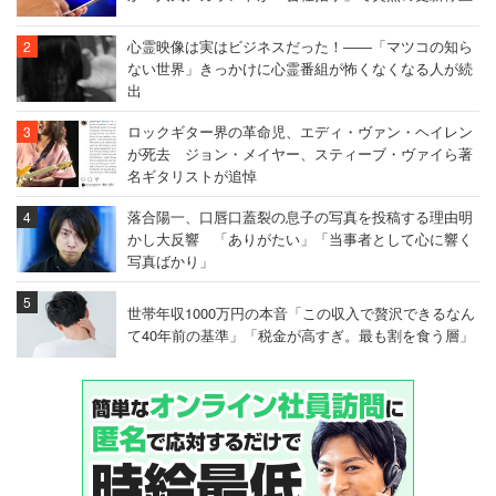
心霊映像は実はビジネスだった！――「マツコの知ら
ない世界」きっかけに心霊番組が怖くなくなる人が続
出
ロックギター界の革命児、エディ・ヴァン・ヘイレン
が死去 ジョン・メイヤー、スティーブ・ヴァイら著
名ギタリストが追悼
落合陽一、口唇口蓋裂の息子の写真を投稿する理由明
かし大反響 「ありがたい」「当事者として心に響く
写真ばかり」
世帯年収1000万円の本音「この収入で贅沢できるなん
て40年前の基準」「税金が高すぎ。最も割を食う層」