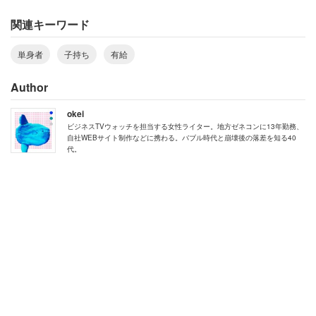
関連キーワード
単身者
子持ち
有給
トピ主は「確かに有休は自由に取ればいいと思うものの、
何か腑に落ちません」とした上で、
Author
okei
ビジネスTVウォッチを担当する女性ライター。地方ゼネコンに13年勤務、
「子どものために有給取るのは、私たち母親が遊び
自社WEBサイト制作などに携わる。バブル時代と崩壊後の落差を知る40
代。
に行くわけではありません」
という。好きで休んでいるわけではないと言いたげだ。し
かし家庭の事情で取るという意味では「自己都合」であ
り、その先輩が言うことも「わからなくはないのです
が…」と言葉を濁す。
最後に「みなさんはどう思われますか？」と意見を募った