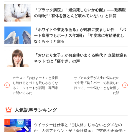
「ブラック病院」「過労死しないか心配」――勤務医
の4割が「有休をほとんど取れていない」と回答
「ホワイト企業あるある」が純粋に羨ましい件 「パ
ート雇用でもボーナス年2回」「年度末に有給消化し
なくちゃ！と焦る」
「おひとり女子」がお金使いまくる時代？ 企業歓迎も
ネットでは「痛すぎ」の声
カラスに「おはよー！」と挨拶
サブカル女子が人生に悩んだの
し続けるとゴミを荒らさなくな
で中野「坊主バー」で相談しに
る？ ツイートが話題、専門家
行って、一生悩むことを覚悟し
に聞いてみた
た話
人気記事ランキング
ツイッターは仕事と「別人格」じゃないとダメなの
か 人気アカウントが「会社指示」で突然の更新停止