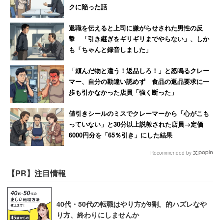
あわせて読みたい：「有給休暇の取得格差」が深刻すぎ
クに陥った話
る！
退職を伝えると上司に嫌がらせされた男性の反
撃 「引き継ぎをギリギリまでやらない」、しか
も「ちゃんと録音しました」
「頼んだ物と違う！返品しろ！」と怒鳴るクレー
マー、自分の勘違い認めず 食品の返品要求に一
歩も引かなかった店員「強く断った」
値引きシールのミスでクレーマーから「心がこも
っていない」と30分以上説教された店員→定価
6000円分を「65％引き」にした結果
Recommended by
【PR】注目情報
40代・50代の転職はやり方が9割。的ハズレなや
り方、終わりにしませんか