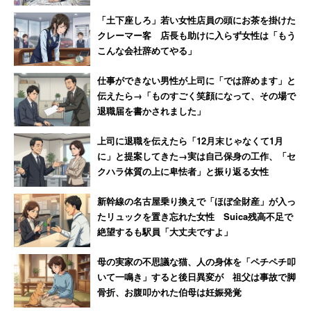
「子どもが絡むとどうしても単身者が譲る」
「土下座しろ」若い女性店員の頭にお茶を掛けた
どこまで自覚しているか？
クレーマー客 店長も助けに入らず女性は「もう
こんな会社辞めてやる」
そもそも、有休は労働者全員の権利であり、会社は有給休
仕事ができない男性が上司に「では辞めます」と
暇を与えなくてはならない旨が労働基準法にも定められて
伝えたら→「ものすごく笑顔になって、その場で
退職届を書かされました」
いる。取りやすさに違いがあるなら、その職場の体質が問
題だと指摘する声も多い。
上司に退職を伝えたら「12月末じゃなくて1月
に」と提案してきた→実は自己保身の工作、「セ
クハラ体質の上に卑怯者」と振り返る女性
また、40代で子どもがいないという人が、こんな心情を明
かしている。
新幹線の名古屋乗り換えで「ほぼ全財産」が入っ
たリュックを置き忘れた女性 Suica残高不足で
絶望するも駅員「大丈夫ですよ」
「単身者とお子さんがいる人が同時に年休申請した
場合、お子さんが絡むとどうしても単身者が譲るで
母の実家の不思議な猫、人の身体を「ペチペチ叩
いて一鳴き」すると後日異変が 祖父は事故で脚
しょうし、急病による呼び出しなどのフォローなど
骨折、お腹叩かれた伯母は妊娠発覚
もしてもらっているのではないかと思います」