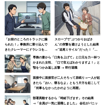
「いろいろ譲ってさらに年次有給休暇の使い道まで
もやもやされたら、ちょっとやるせないです」
子持ちの人からは、「子ども理由で頻繁に迷惑かけている
から、旅行などのリフレッシュは自由に楽しんでほしい」
「お前のところのトラックに煽
スロープで”ぶつかりおばさ
とする人が多かった。だが残念なことに、「子ども優先＝
られた！」事務所に乗り込んで
ん”の突撃を避けようとした結果
私優先」で当たり前、という態度の人もいるようだ。先輩
きたクレーマーにドラレコを見
→”追尾ミサイル”だった！「ゴ
のほうこそ、たまりかねて言っているのかもしれない。
せた結果→蛇行運転が発覚し
ツッ！とえげつない音がして激
専務の妻から「口角を上げて」と口元を力一杯つ
「逃げるように去っていった」
痛」
かまれた女性、「口で言えばわかりますよ！」と
休むときの理由を会社に言う必要はないが、一緒に働く人
顎をつかみ返し反撃 → 即行退職
への気遣いは必要だろう。それは休んでいいか悪いかでは
面接中に面接官が二人そろって居眠り→一人が起
なく、「自分が休んで当然なら、同僚もまた休んで当然」
きたら「おい、寝るなよ」ともう片方を起こして
と自覚することだ。「職場の環境をよくする」のは、会社
「何事もなかったかのように再開」
だけではなく自分でもある。
部署異動するから「時給下げます」その結果
→「全員が一気に退職しました」 会社がパニッ