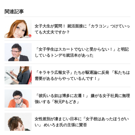
関連記事
女子大生が質問！ 就活面接に「カラコン」つけていっ
ても大丈夫ですか？
「女子学生はスカートでないと受からない！」と明記
しているトンデモ就活本があった
「キラキラ広報女子」たちが駆逐論に反発 「私たちは
需要があるからやっているんです！」
「彼氏いる奴は博多に左遷！」 嫌がる女子社員に無理
強いする「秋元Pもどき」
女性差別が凄まじい日本に「女子校はあったほうがい
い」 めいろま氏の主張に賛否