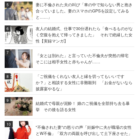
妻に不倫された夫の叫び「車の中で知らない男と抱き
合っていました。妻のスマホのGPSを設定してみる
と……」
友人の結婚式、仕事で30分遅れたら「食べるものがな
く空腹を抱えて帰ってきました」 それで絶縁した女
性【実録マンガ】
「女とは別れた」と言っていた不倫夫が突然の帰宅
そこには相手女性と赤ちゃんが……
「ご祝儀をくれない友人と縁を切ってもいいです
か？」と相談する女性に非難殺到 「お金がないなら
披露宴やるな」
結婚式で母親が泥酔！ 娘のご祝儀を全部持ち去る暴
挙 その後を語る女性
"不倫された妻"の怒りの声「妊娠中に夫が職場の女性
とW不倫」「双方の両親を呼び出して土下座させた」