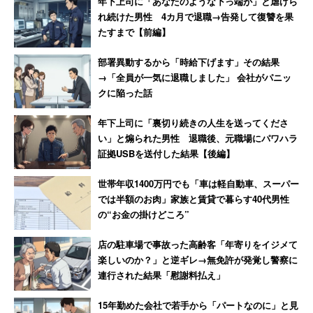
年下上司に「あなたのような下っ端が」と虐げら
は「潰された」【後編】
れ続けた男性 4カ月で退職→告発して復讐を果
たすまで【前編】
部署異動するから「時給下げます」その結果
→「全員が一気に退職しました」 会社がパニッ
クに陥った話
年下上司に「裏切り続きの人生を送ってくださ
い」と煽られた男性 退職後、元職場にパワハラ
証拠USBを送付した結果【後編】
世帯年収1400万円でも「車は軽自動車、スーパー
では半額のお肉」家族と賃貸で暮らす40代男性
の“お金の掛けどころ”
店の駐車場で事故った高齢客「年寄りをイジメて
楽しいのか？」と逆ギレ→無免許が発覚し警察に
連行された結果「慰謝料払え」
15年勤めた会社で若手から「パートなのに」と見