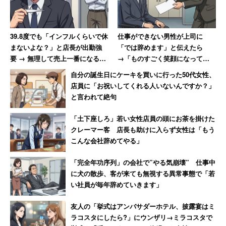
39.8度でも「インフルくらいで休
仕事ができない男性が上司に
まないよな？」と店長が出勤強
「では辞めます」と伝えたら
要 → 無理して売上一番になると
→「ものすごく笑顔になって、
「ずっとインフルでいいんじゃ
その場で退職届を書かされまし
自分の誕生日にケーキを買いに行った50代女性、
ないか？」と言われて激怒した
た」
店員に「お祝いしてくれる人いないんですか？」
男性
と言われて絶句
「土下座しろ」若い女性店員の頭にお茶を掛けた
クレーマー客 店長も助けに入らず女性は「もう
こんな会社辞めてやる」
「完全年功序列」の会社で”やる気崩壊” 仕事中
に犬の散歩、客が来ても無視する異常事態で「若
い社員が毎年辞めていきます」
友人の「挙式はアンバサダーホテル、披露宴はミ
ラコスタにしたら?」にウンザリ→ミラコスタで