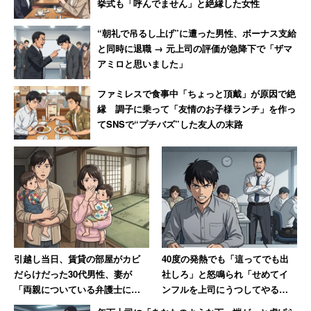
挙式も「呼んでません」と絶縁した女性
“朝礼で吊るし上げ”に遭った男性、ボーナス支給
と同時に退職 → 元上司の評価が急降下で「ザマ
アミロと思いました」
ファミレスで食事中「ちょっと頂戴」が原因で絶
縁 調子に乗って「友情のお子様ランチ」を作っ
てSNSで“プチバズ”した友人の末路
引越し当日、賃貸の部屋がカビ
40度の発熱でも「這ってでも出
だらけだった30代男性、妻が
社しろ」と怒鳴られ「せめてイ
「両親についている弁護士に相
ンフルを上司にうつしてやる」
談しますね」と反撃した結果
と思った男性 数年後その職場