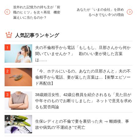
並外れた記憶力の持ち主が「前
あなたが「いまの会社」を辞め
職のヒミツ」を次々再現 機密
るべきでない5つの理由
漏えいに当たるのか？
人気記事ランキング
夫の不倫相手から電話「もしもし、旦那さんから何か
聞いていませんか？」 勘のいい妻が発した言葉
は……
「今、ホテルにいるの。あなたの旦那さんと」夫の不
倫相手から電話、妻が返した言葉は…【衝撃エピソー
ド再配信】
38歳婚活女性、42歳公務員を紹介されるも「見た目が
中年そのものでお断りしました」 ネットで意見を求め
るも賛否両論
生保レディとの不倫で妻を裏切った夫 → 離婚後、事
故や病気の“不運続き”で死亡