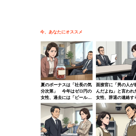
たしかに、社名がイケメンだと色んな意
今、あなたにオススメ
ークでは様々な声が寄せられていた。
「やっぱ業務は製麺になるのか
「だんだん自分の言葉に洗脳さ
「『嘘つきだ！』とクレーム来
夏のボーナスは「社長の気
面接官に「男の人が
「明治創業の池田綿（イケだメ
分次第」 今年はゼロ円の
んだよね」と言われた
女性、過去には「ビールや
女性、辞退の連絡す
就任とともに社名を改めた感じ
梅干し」の現物支給の年も
話するお金と時間も
いなかった」
調べてみると、国税庁の法人番号公表サ
いる。栃木県小山市に事業所を持つ会社