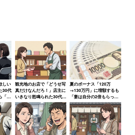
味で話題になりそうだ。この投稿に、はてなブックマ
な」
れて『もしかして俺イケメン？』ってなりそう」
る」
欲しい
観光地のお店で「どうせ写
夏のボーナス「120万
ン）業株式会社が昭和63年くらいに三代目社長の
30代
真だけなんだろ！」店主に
→130万円」に増額するも
ら「電
いきなり怒鳴られた30代女
「妻は自分の2倍もらって
であって欲しい」
もった
性、何も買わずに怒りの退
いる」と語る年収850万円
店【前編】
の30代男性
イトに「イケメン株式会社」という会社が登録されて
だが電話番号は不明。企業サイトもみつからず、どの