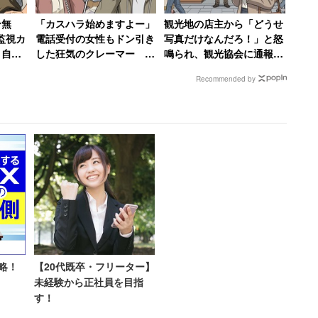
。
ン無
「カスハラ始めますよー」
観光地の店主から「どうせ
監視カ
電話受付の女性もドン引き
写真だけなんだろ！」と怒
、自転
した狂気のクレーマー
鳴られ、観光協会に通報し
喜利大会が始まった。類義である「株式会社美少女」
 →
「この人大丈夫か」と絶句
た結果 口コミには外国人
Recommended by
打ち出した「株式会社何でも言う事聞かせます」とい
店も潰
からの悲痛な声も【後編】
会社社長の言うことすべて聞きます」「株式会社あな
ョが清々しいものも挙げられた。
〇〇です』って言ってるけど慣
略！
【20代既卒・フリーター】
未経験から正社員を目指
多く挙げられた。その社名を見ていくと、いわゆる
す！
。1つめは「偶然的おもしろ社名」。