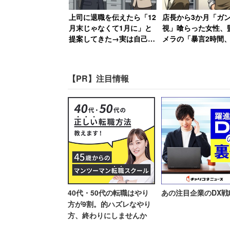
ような事業を展開しているのかは不明だ
上司に退職を伝えたら「12
店長から3か月「ガ
月末じゃなくて1月に」と
視」喰らった女性、
提案してきた→実は自己保
メラの「暴言2時間
また「こんな社名なら面白い」という大
身の工作、「セクハラ体質
車破壊」の証拠で反撃
「株式会社自信満々」や、会社の特性を
の上に卑怯者」と振り返る
店長はクビ、その後
女性
れる
うコンサル会社と思わしきもの、「株式
【PR】注目情報
た様が最高の経営者です」というヨイシ
「株式会社闇では『闇の
れた」
40代・50代の転職はやり
あの注目企業のDX戦
方が9割。的ハズレなやり
このコメント欄には、実在する会社名も
方、終わりにしませんか
「おもしろい社名」は2分類に分けられる