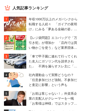
人気記事ランキング
年収1000万以上のメガバンクから
転職する人続々 「ガイアの夜明
け」にみる「夢ある金融の姿」と
は
【レジ袋問題】エコバッグで「万
引き犯」が増加か 「店内では買
い物かごを使う」など業界団体が
マナー啓発
「車で甲子園に連れて行ってくれ
た友人にガソリン代を請求され
た」 不満を漏らすスレ主に「言
われる前に出せ」と非難殺到
社内運動会って実際どうなの？
「任意参加だけど強制。不参加だ
と査定に影響」という声も
「お前は客じゃない！」外資系企
業の支配人がクレーマーを一喝
「お客様は神様」ではスタッフを
守れない