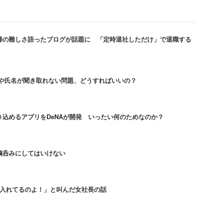
帰の難しさ語ったブログが話題に 「定時退社しただけ」で退職する
馬にあって、あの漫画と映画以降社名を名乗るの
とあった」
名や氏名が聞き取れない問題、どうすればいいの？
さんの漫画「モテキ」を連想してしまう。しかし「株
込めるアプリをDeNAが開発 いったい何のためなのか？
「株式会社モテキ」は社長の苗字が「茂木（もて
のように受け取られるとは」と思うだろう、偶然的お
鵜呑みにしてはいけない
して、ヤバイ仮面率いるヒーローショーに特化した総
も入れてるのよ！」と叫んだ女社長の話
」や、バズらせることを専門にしたクリエイティブ＆
会社の特性を意図的にインパクトあふれる名前にした