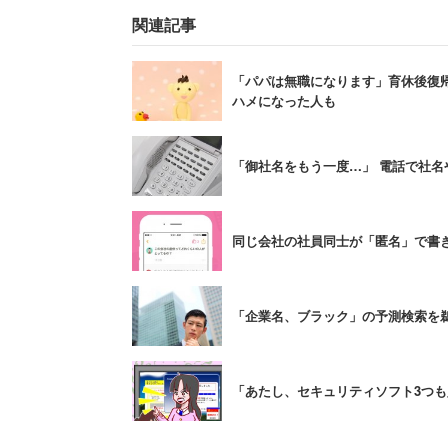
関連記事
「株式会社トシマも存在する」
「パパは無職になります」育休後復
「株式会社モテキって会社が群
ハメになった人も
どうなのかなって前に思ったこ
「御社名をもう一度…」 電話で社
これらの社名は「年増」、久保ミツロウ
同じ会社の社員同士が「匿名」で書き
式会社トシマ」は東京都豊島区の会社、
き）」だという。名付け親も「まさかこ
もしろ社名だと言える。
「企業名、ブラック」の予測検索を
2つめは「意図的おもしろ社名」。例と
「あたし、セキュリティソフト3つ
合イベント会社「株式会社悪の秘密結社
プランニング会社「株式会社噂」など、