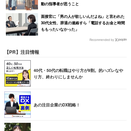
ねぇ……
動の指導者が思うこと
これが分かるまで
面接官に「男の人が欲しいんだよね」と言われた
どれだけ時間かけたの……？？？
30代女性、辞退の連絡すら「電話するお金と時間
どれだけ多くの人間を自殺に追い込んだ
ももったいなかった」
の………………(今更過ぎて湧き上がる怒り
Recommended by
【PR】注目情報
— マナカ@巴形薙刀鍛刀で死亡 (@Singeki_no_M)
2017年7月22日
40代・50代の転職はやり方が9割。的ハズレなや
り方、終わりにしませんか
※ウェブ媒体やテレビ番組等で記事を引用する際は恐れ入
りますが「キャリコネニュース」と出典の明記をお願いし
ます。
あの注目企業のDX戦略！
キャリコネであの有名企業の「働きがい」
「年収」「残業」
の実態を見る