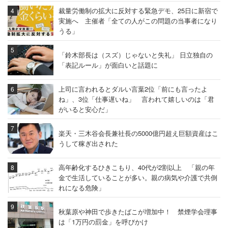
裁量労働制の拡大に反対する緊急デモ、25日に新宿で
実施へ 主催者「全ての人がこの問題の当事者になり
うる」
「鈴木部長は（スズ）じゃないと失礼」 日立独自の
「表記ルール」が面白いと話題に
上司に言われるとダルい言葉2位「前にも言ったよ
ね」、3位「仕事遅いね」 言われて嬉しいのは「君
がいると安心だ」
楽天・三木谷会長兼社長の5000億円超え巨額資産はこ
うして稼ぎ出された
高年齢化するひきこもり、40代が2割以上 「親の年
金で生活していることが多い。親の病気や介護で共倒
れになる危険」
秋葉原や神田で歩きたばこが増加中！ 禁煙学会理事
は「1万円の罰金」を呼びかけ