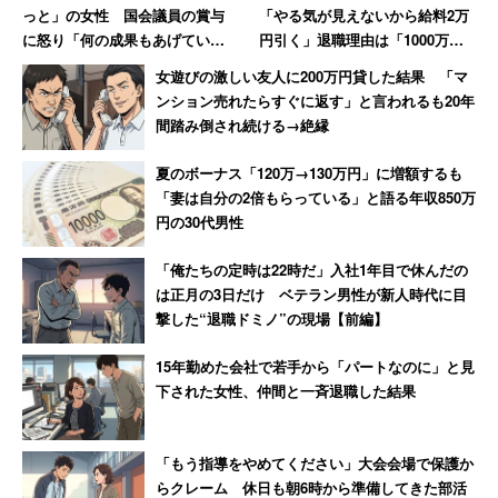
ったということがわかった」と記載されたとか今更
っと」の女性 国会議員の賞与
「やる気が見えないから給料2万
過ぎて草
pic.twitter.com/M09wo8ZjT3
に怒り「何の成果もあげていな
円引く」退職理由は「1000万円
いのに、なんなら寝ているの
売り上げてボーナス6万円」だっ
女遊びの激しい友人に200万円貸した結果 「マ
に」
た女性【後編】
— 陸将の第一師団長 (@GeeGaku)
2017年7月21日
ンション売れたらすぐに返す」と言われるも20年
間踏み倒され続ける→絶縁
夏のボーナス「120万→130万円」に増額するも
最近気づいたのですが、長時間労働で出来上がるも
「妻は自分の2倍もらっている」と語る年収850万
円の30代男性
のは｢ほぼ水なカルピス｣みたいなものだと思うんで
すよ。ひとりひとり頑張れる量(カルピスの原液)は決
「俺たちの定時は22時だ」入社1年目で休んだの
まってて、労働時間(水)が増えれば増えるほど、出来
は正月の3日だけ ベテラン男性が新人時代に目
撃した“退職ドミノ”の現場【前編】
上がりのカルピスは薄くなりますからね。
15年勤めた会社で若手から「パートなのに」と見
— キュアワリオPV@チャレンジャー欲しい！
下された女性、仲間と一斉退職した結果
(@warioPV)
2017年7月22日
「もう指導をやめてください」大会会場で保護か
らクレーム 休日も朝6時から準備してきた部活