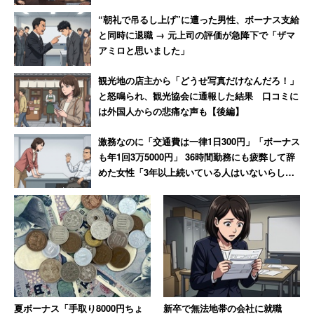
間労働で疲れが溜まっていたり、睡眠不足だったりする
“朝礼で吊るし上げ”に遭った男性、ボーナス支給
と、いい仕事はできないということだろう。
と同時に退職 → 元上司の評価が急降下で「ザマ
アミロと思いました」
このほか、「これが分かるまでどれだけ時間かけたの…？
観光地の店主から「どうせ写真だけなんだろ！」
どれだけ多くの人間を自殺に追い込んだの…」と怒りを露
と怒鳴られ、観光協会に通報した結果 口コミに
わにする人も多かった。
は外国人からの悲痛な声も【後編】
激務なのに「交通費は一律1日300円」「ボーナス
過労死等防止対策推進全国センター
によると、2010年に
も年1回3万5000円」 36時間勤務にも疲弊して辞
過労・ストレスによる脳・心臓疾患で死亡し、労働災害と
めた女性「3年以上続いている人はいないらし
い」
して認定された人は113人で、過労から精神疾患を発症
し、自死した人は65人に上っている。長時間労働の是正を
今さら提言するなんて遅きに失していると感じられたのだ
ろう。
経済財政白書に「労働時間が短いほど生産性が上が
夏ボーナス「手取り8000円ちょ
新卒で無法地帯の会社に就職