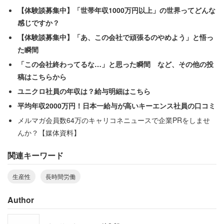
【体験談募集中】「世帯年収1000万円以上」の世界ってどんな
感じですか？
労働時間（横軸）が長くなるほど、生産性（縦軸）は低くなる。
【体験談募集中】「あ、この会社で頑張るのやめよう」と悟っ
た瞬間
「この会社終わってるな…」と思った瞬間 など、その他の投
稿はこちらから
ユニクロ社員の年収は？給与明細はこちら
平均年収2000万円！日本一給与が高いキーエンス社員の口コミ
メルマガ会員数64万のキャリコネニュースで企業PRをしませ
んか？【媒体資料】
関連キーワード
生産性
長時間労働
Author
しかし1人当たりの労働生産性は、ドイツが日本を50％近