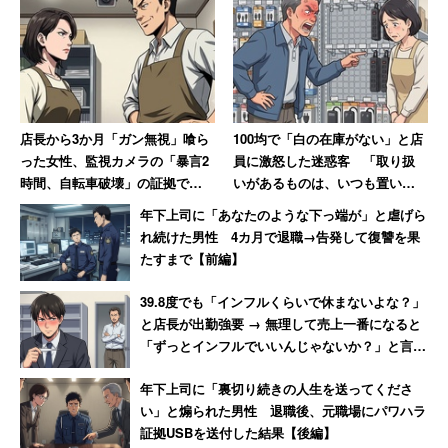
同報告書では、生産性の向上を賃金の上昇といった形で還
元するよう提言。そうすれば勤労意欲や向上や定着率の上
昇により、さらに生産性が高まるという。
店長から3か月「ガン無視」喰ら
100均で「白の在庫がない」と店
「長時間労働で出来上がるものは『ほぼ水な
った女性、監視カメラの「暴言2
員に激怒した迷惑客 「取り扱
カルピス』みたいなもの」
時間、自転車破壊」の証拠で反
いがあるものは、いつも置いと
撃 → 店長はクビ、その後店も潰
け」と主張 → 後日「近所で有名
年下上司に「あなたのような下っ端が」と虐げら
れる
なクレーマー」と判明
れ続けた男性 4カ月で退職→告発して復讐を果
こうした内容がＮＨＫで報じられると、ネット上で話題
たすまで【前編】
に。あるユーザーが7月21日に投稿した「今更過ぎて草」
というツイートは4万5000回以上リツイートされ、「労働
39.8度でも「インフルくらいで休まないよな？」
者はみな気づいてた事実」「気づくの遅いよっ」と呆れる
と店長が出勤強要 → 無理して売上一番になると
「ずっとインフルでいいんじゃないか？」と言わ
人が続出した。
れて激怒した男性
年下上司に「裏切り続きの人生を送ってくださ
「長時間労働で出来上がるものは『ほぼ水なカルピス』み
い」と煽られた男性 退職後、元職場にパワハラ
証拠USBを送付した結果【後編】
たいなものだと思うんですよ」と指摘する人もいた。長時