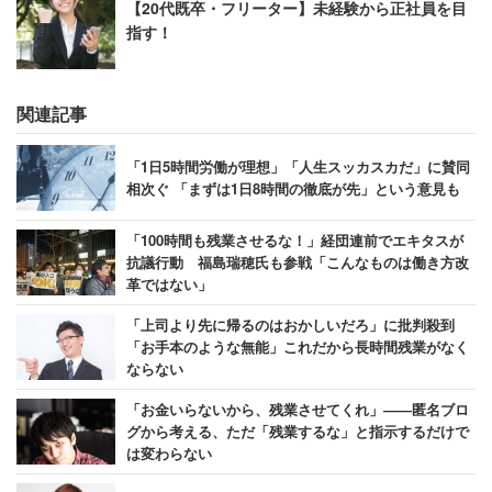
【20代既卒・フリーター】未経験から正社員を目
指す！
＞＞有名企業の２０代平均年収・実態を見る
＞＞有名企業の３０代平均年収・実態を見る
＞＞人気職種別 最高年収ランキング
関連記事
「1日5時間労働が理想」「人生スッカスカだ」に賛同
相次ぐ 「まずは1日8時間の徹底が先」という意見も
「100時間も残業させるな！」経団連前でエキタスが
抗議行動 福島瑞穂氏も参戦「こんなものは働き方改
革ではない」
「上司より先に帰るのはおかしいだろ」に批判殺到
「お手本のような無能」これだから長時間残業がなく
ならない
「お金いらないから、残業させてくれ」――匿名ブロ
グから考える、ただ「残業するな」と指示するだけで
は変わらない