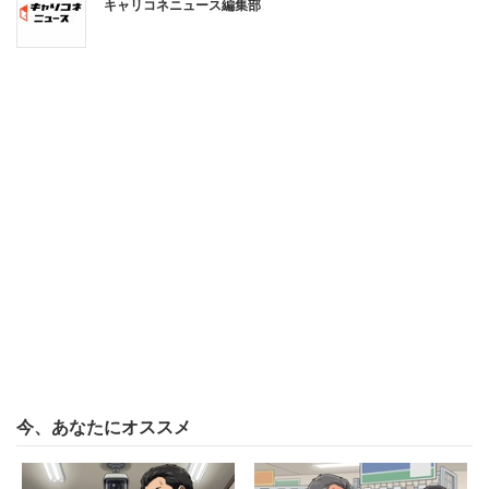
く上回っている。こうした国際比較からは、労働時間が
キャリコネニュース編集部
10％減少すると、1時間当たりの労働生産性が25％高まる
ことがわかるという。
長時間労働の改善が生産性の向上に結び付くのは、「労働
者のモチベーションを高める効果」があるからだ。さらに
企業に優秀な人材が集まりやすくなり、従業員が継続して
働くことで採用や教育にかかるコストが低下することで生
産性の向上につながるという。
そのため、従業員の心身の健康を確保するためだけでな
く、生産性という観点からも長時間労働の是正が必要だと
提言している。
今、あなたにオススメ
時間給で働く人やこれまで残業をしてきた人の場合、労働
時間の短縮によって賃金が低下する恐れがある。そこで、