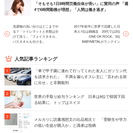
「そもそも1日8時間労働自体が長い」に賛同の声 「週
4で6時間勤務が理想」「人間は働き過ぎ」
洗濯物の洗い分けはどこまでや
2017年前半に世界で活躍した日
る？「トイレマットと衣類は分
本人1位は錦織圭 20代では2位
けて洗う」「フェイスタオル、
ONE OK ROCK、3位
バスタオルも分ける」
BABYMETALがランクイン
人気記事ランキング
「車で甲子園に連れて行ってくれた友人にガソリン代
を請求された」 不満を漏らすスレ主に「言われる前
に出せ」と非難殺到
世界の手取り給与ランキング 日本は8位で韓国下回
る結果に、トップはスイス
メルカリに読書感想文の出品相次ぐ 「受験生や学力
の低い生徒が購入か」と識者は指摘