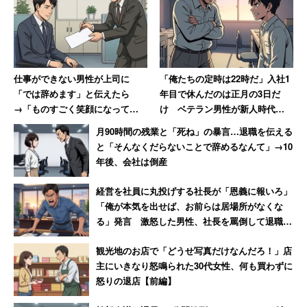
かった。。
また子どもが将来、社会で活躍するためには、「コミュニ
ケーション力」が必要だと答えた人は60％を超えた。それ
仕事ができない男性が上司に
「俺たちの定時は22時だ」入社1
ぞれ40％前後の人が答えた「創造力・イノベーション
「では辞めます」と伝えたら
年目で休んだのは正月の3日だ
力」、「物事を柔軟に捉える力」を大きく上回っている。
→「ものすごく笑顔になって、
け ベテラン男性が新人時代に
その場で退職届を書かされまし
目撃した“退職ドミノ”の現場
月90時間の残業と「死ね」の暴言…退職を伝える
た」
【前編】
と「そんなくだらないことで辞めるなんて」→10
調査を実施した学研プラスは、
年後、会社は倒産
経営を社員に丸投げする社長が「恩義に報いろ」
「若者の『コミュ力』不足が懸念されるなか、グロ
「俺が本気を出せば、お前らは居場所がなくな
ーバル化がいっそう進む未来では『コミュニケーシ
る」発言 激怒した男性、社長を罵倒して退職
ョン力』が何より重要と考えるママが多いようで
【後編】
観光地のお店で「どうせ写真だけなんだろ！」店
す」
主にいきなり怒鳴られた30代女性、何も買わずに
怒りの退店【前編】
と解説していた。