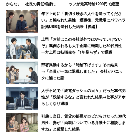
からな」 社長の責任転嫁に絶
ッフが最高時給1200円で絶望、
句【前編】
時給が25円低い女性のやる気は
年下上司に「裏切り続きの人生を送ってくださ
消滅
い」と煽られた男性 退職後、元職場にパワハラ
証拠USBを送付した結果【後編】
上司「お前はこの会社以外ではやっていけない
ぞ」罵倒されるも大手企業に転職した30代男性
一方上司は転職先を「1年足らず」で退職
部署異動するから「時給下げます」その結果
→「全員が一気に退職しました」 会社がパニッ
クに陥った話
人手不足で「終電ダッシュの日々」だった30代男
性が「残業するな」と言われた結果→仕事がアホ
らしくなり退職
引越し当日、賃貸の部屋がカビだらけだった30代
男性、妻が「両親についている弁護士に相談しま
すね」と反撃した結果