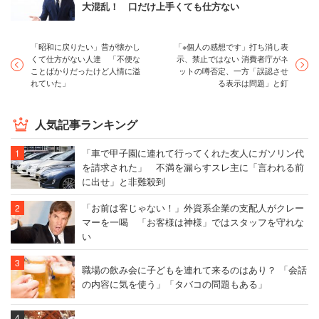
大混乱！ 口だけ上手くても仕方ない
「昭和に戻りたい」昔が懐かし
「※個人の感想です」打ち消し表
くて仕方がない人達 「不便な
示、禁止ではない 消費者庁がネ
ことばかりだったけど人情に溢
ットの噂否定、一方「誤認させ
れていた」
る表示は問題」と釘
人気記事ランキング
「車で甲子園に連れて行ってくれた友人にガソリン代
を請求された」 不満を漏らすスレ主に「言われる前
に出せ」と非難殺到
「お前は客じゃない！」外資系企業の支配人がクレー
マーを一喝 「お客様は神様」ではスタッフを守れな
い
職場の飲み会に子どもを連れて来るのはあり？ 「会話
の内容に気を使う」「タバコの問題もある」