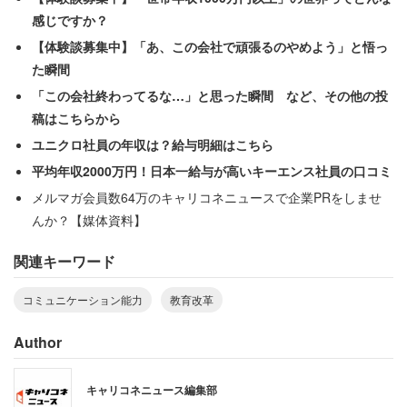
感じですか？
コミュ障はどうすればいいのか。
【体験談募集中】「あ、この会社で頑張るのやめよう」と悟っ
た瞬間
「この会社終わってるな…」と思った瞬間 など、その他の投
稿はこちらから
ユニクロ社員の年収は？給与明細はこちら
平均年収2000万円！日本一給与が高いキーエンス社員の口コミ
メルマガ会員数64万のキャリコネニュースで企業PRをしませ
んか？【媒体資料】
関連キーワード
コミュニケーション能力
教育改革
Author
「2020年に高等学校と大学の教育内容、大学入試が大き
キャリコネニュース編集部
く変わる『教育改革』が実施される予定なのを知っていま