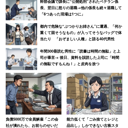
幹部会議で課長に“公開処刑”されたベテラン係
長、翌日に怒りの退職→他の係長も続々退職して
「6つあった現場は1つに」
都内で危険な“ぶつかりお姉さん”に遭遇、「何か
重くて固そうなもの」が入ってそうなバッグで体
当たり 「おぞましい人種」と語る40代男性
年間300冊読む男性に「読書は時間の無駄」と上
司が暴言→ 後日、資料を誤読した上司に「時間
の無駄ですもんね！」と皮肉を放つ
負債5000万で全員解雇「この会
能力低くて「ごみ捨てとレジと
社が潰れたら、お前らのせいだ
品出し」しかできない古株スタ