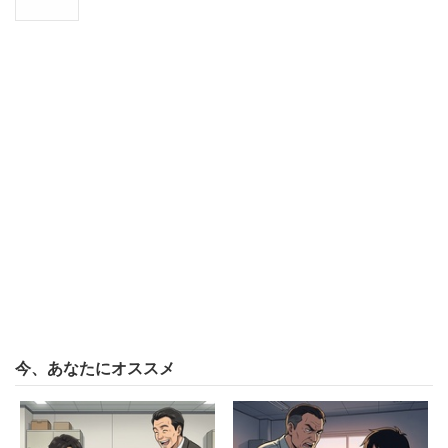
すか？」という質問に対して、「知らない」と答えた人は
55.9％に上り、「知っている」の44.1％を上回った。教育
改革まで3年を切っているが、意外と知らない人が多いよ
うだ。
2020年からは小学校でプログラミング教育が始まる。
「子どものうちからプログラミングやITの知識を身につけ
ることは必要だと思いますか」と聞いたところ、「とても
必要だと思う」（28.6％）と「少しは必要だと思う」
（48.2％）と答えた人は合わせて76.8%に達した。
しかし子どもに習わせようという人はそれほど多くない。
「2020年に向けて、子どもの習い事で始めてみたいも
今、あなたにオススメ
の」として最も多くの人が挙げたのは英会話で、3割近い
人が回答している。次いで水泳やダンス・体操と回答した
人も多かった。プログラミングと答えた人は2割に満たな