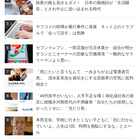
除夜の鐘も花火もダメ！ 日本の風物詩が「生活騒
音」とされ中止に追い込まれる時代
ヤフコメの喧嘩が暴行事件に発展 ネット上のトラブ
ルで「会って話す」は危険
セブンイレブン、一部店舗が元旦休業か 組合が明か
すコンビニオーナーの悲惨な労働環境「一般的なサラ
リーマンより悪い」
「死にたいと言うなんて、一歩まちがえば電通過労
死」 清水富美加を袋叩きにする芸能界の空気に批判
相次ぐ
「40代前半がいない」人手不足を嘆く旭化成社長の発
言に就職氷河期世代の不満爆発「自分たちが採用しな
かったくせに」「当たり前」
本田圭佑、学校に行きたくない子どもに「別に行かん
でいいよ。人生は1回、時間を無駄にするな」とエー
ル