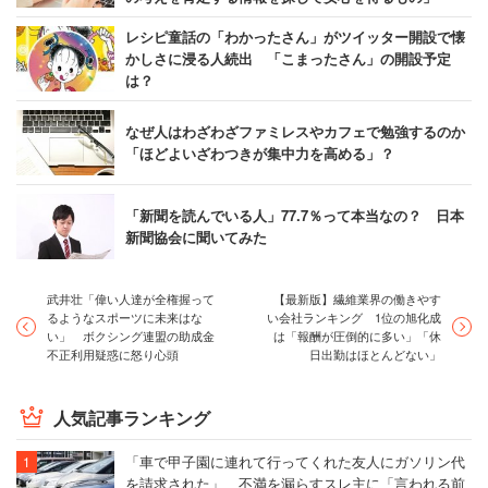
レシピ童話の「わかったさん」がツイッター開設で懐
かしさに浸る人続出 「こまったさん」の開設予定
は？
なぜ人はわざわざファミレスやカフェで勉強するのか
「ほどよいざわつきが集中力を高める」？
「新聞を読んでいる人」77.7％って本当なの？ 日本
新聞協会に聞いてみた
武井壮「偉い人達が全権握って
【最新版】繊維業界の働きやす
るようなスポーツに未来はな
い会社ランキング 1位の旭化成
い」 ボクシング連盟の助成金
は「報酬が圧倒的に多い」「休
不正利用疑惑に怒り心頭
日出勤はほとんどない」
人気記事ランキング
「車で甲子園に連れて行ってくれた友人にガソリン代
を請求された」 不満を漏らすスレ主に「言われる前