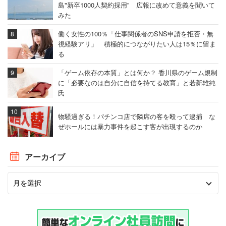
島"新卒1000人契約採用" 広報に改めて意義を聞いて
みた
働く女性の100％「仕事関係者のSNS申請を拒否・無
視経験アリ」 積極的につながりたい人は15％に留ま
る
「ゲーム依存の本質」とは何か？ 香川県のゲーム規制
に「必要なのは自分に自信を持てる教育」と若新雄純
氏
物騒過ぎる！パチンコ店で隣席の客を殴って逮捕 な
ぜホールには暴力事件を起こす客が出現するのか
アーカイブ