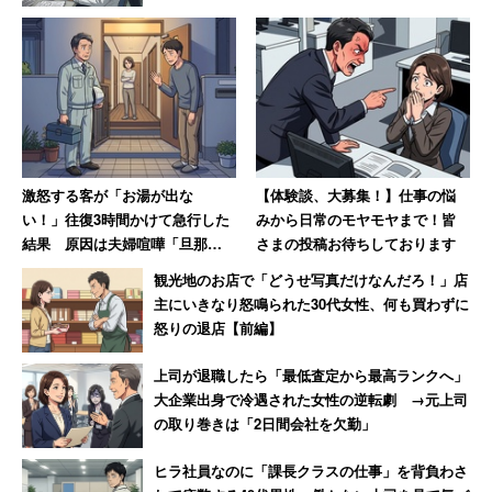
汚れや破損が酷く、貸し出せなくなった本「汚破損本」
は、後を絶たない。大阪市立中央図書館の担当者は「ポス
ターなどを貼って呼びかけているが、毎年ゼロにはならな
い」と話す。返却時の本の状態が悪く過失・故意の汚損・
破損が疑われる場合には、借りた人に声をかけ、借りる前
の状態を確かめているというが、返却ポストなどを使って
激怒する客が「お湯が出な
【体験談、大募集！】仕事の悩
返された場合には、本人を特定できないという。
い！」往復3時間かけて急行した
みから日常のモヤモヤまで！皆
結果 原因は夫婦喧嘩「旦那が
さまの投稿お待ちしております
入浴中に奥さんがスイッチを切
「貸出している本は、返却前であれば、貸出カード
観光地のお店で「どうせ写真だけなんだろ！」店
っただけ」
主にいきなり怒鳴られた30代女性、何も買わずに
の番号と本の番号を照合し、誰が借りているか管理
怒りの退店【前編】
することが出来ます。しかし、一度返却されると照
合に必要なデータが消えてしまうため、誰がその状
上司が退職したら「最低査定から最高ランクへ」
大企業出身で冷遇された女性の逆転劇 →元上司
態にしたかわからなくなってしまいます」
の取り巻きは「2日間会社を欠勤」
ヒラ社員なのに「課長クラスの仕事」を背負わさ
横浜市立中央図書館では2010年から、修復可能な汚損や