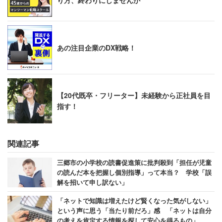
（…お願いだ。こんなことをするのはやめてく
れ。。。本がかわいそうだ。これではもう次の人に
あの注目企業のDX戦略！
貸せない、つまり捨てるしかないんだ。。。新しく
買い直すにも出版年が古かったりするともう買えな
いこともあるんだ。頼んだよ。。。）
#パンダのお願
【20代既卒・フリーター】未経験から正社員を目
い
pic.twitter.com/y69AGntPdf
指す！
&mdash; 静岡市立図書館 (@shizu_tosho)
2018年7月
関連記事
31日
三郷市の小学校の読書促進策に批判殺到「担任が児童
の読んだ本を把握し個別指導」って本当？ 学校「誤
解を招いて申し訳ない」
「ネットで知識は増えたけど賢くなった気がしない」
という声に思う「当たり前だろ」感 「ネットは自分
の考えを肯定する情報を探して安心を得るもの」