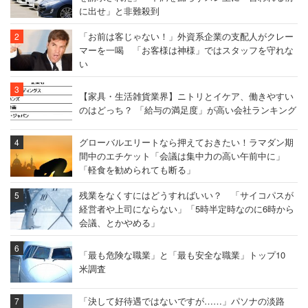
に出せ」と非難殺到
「お前は客じゃない！」外資系企業の支配人がクレー
マーを一喝 「お客様は神様」ではスタッフを守れな
い
【家具・生活雑貨業界】ニトリとイケア、働きやすい
のはどっち？ 「給与の満足度」が高い会社ランキング
グローバルエリートなら押えておきたい！ラマダン期
間中のエチケット「会議は集中力の高い午前中に」
「軽食を勧められても断る」
残業をなくすにはどうすればいい？ 「サイコパスが
経営者や上司にならない」「5時半定時なのに6時から
会議、とかやめる」
「最も危険な職業」と「最も安全な職業」トップ10
米調査
「決して好待遇ではないですが……」パソナの淡路