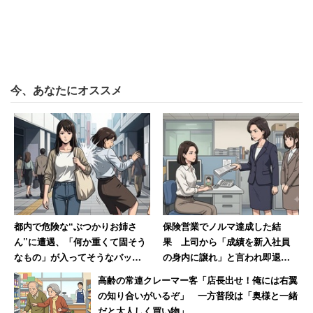
ビニールには防水効果は無いのね。あと、紙芝居や
貴重な本を入れて貸出をしている袋も防水効果は無
いのね。だから、雨の日に本を持ってくる時は、ち
ょっとの距離でも濡れないようにしてくれるとうれ
しいな。よろしくな。）」
今、あなたにオススメ
と、利用マナーの呼びかけを行っている。これは「雨の日
は、水濡れの被害が多くなるため」呼びかけたそうだ。
今回のような、故意と思われる破損や汚損は「すべて把握
しきれていない」のが現状だ。「利用者に過失によるとも
都内で危険な“ぶつかりお姉さ
保険営業でノルマ達成した結
のだと言われてしまえばそれで終わりなので」という事情
ん”に遭遇、「何か重くて固そう
果 上司から「成績を新入社員
もある。
なもの」が入ってそうなバッグ
の身内に譲れ」と言われ即退職
で体当たり 「おぞましい人
した女性
高齢の常連クレーマー客「店長出せ！俺には右翼
種」と語る40代男性
静岡市立図書館はこれまで、本が返ってきた時のチェック
の知り合いがいるぞ」 一方普段は「奥様と一緒
は、表紙の水濡れ確認など簡易的なものだった。中身のチ
だと大人しく買い物」