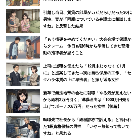
ェックもしていたものの、「全てを確認することは難しか
引越し当日、賃貸の部屋がカビだらけだった30代
った」という。担当者は
男性、妻が「両親についている弁護士に相談しま
すね」と反撃した結果
「被害が分かってから日が浅いので、今後の方針は
「もう指導をやめてください」大会会場で保護か
らクレーム 休日も朝6時から準備してきた部活
決まっていません。ただ、こうしたことがあったの
動の指導者が思うこと
で、中身のチェックの仕方もこれからは検討してい
きたいです」
上司に退職を伝えたら「12月末じゃなくて1月
に」と提案してきた→実は自己保身の工作、「セ
クハラ体質の上に卑怯者」と振り返る女性
と話していた。
新卒で無法地帯の会社に就職「やる気が見えない
から給料2万円引く」退職理由は「1000万円売り
上げてボーナス6万円」だった女性【後編】
汚破損本をあえて展示し、本の扱いについて
転職先で社長から「経歴詐称で訴える」と言われ
考えてもらう取り組みも
た1級資格保持の男性 「いや～無知って怖いで
すね」と呆れる