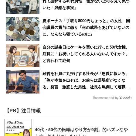
れて疲弊する40代男性 働かない上司を見て気づ
破損を、ボランティアの手で
繕っている
。2017年度の修
いた「残酷な事実」
理冊数は4840冊だ。もちろん、中には経年劣化によるも
夏ボーナス「手取り8000円ちょっと」の女性 国
のも含まれるが、多くの本が傷ついて返却されていること
会議員の賞与に怒り「何の成果もあげていないの
は確かだ。無くならない破損・汚損を受け、あえて汚破損
に、なんなら寝ているのに」
本を展示し、本の扱いについて考えてもらう取り組みをし
自分の誕生日にケーキを買いに行った50代女性、
ている図書館もある。
店員に「お祝いしてくれる人いないんですか？」
と言われて絶句
ツイッターでは、静岡市立図書館のツイートを見た人から
経営を社員に丸投げする社長が「恩義に報いろ」
「俺が本気を出せば、お前らは居場所がなくな
「これはひどすぎる」
る」発言 激怒した男性、社長を罵倒して退職
【後編】
「悪質過ぎますね」
Recommended by
「こんなことが続くと図書館に監視カメラ設置、個
【PR】注目情報
人認証必須となってしまう」
40代・50代の転職はやり方が9割。的ハズレなや
と、多くの怒りの声が上がっていた。
り方、終わりにしませんか