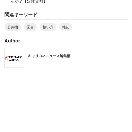
んか？【媒体資料】
関連キーワード
公共物
図書
扱い方
雑誌
Author
本にいたずらされたのがいつの時点か、割り出すのは難し
キャリコネニュース編集部
そうだ。仮に借りた人によるものだとしても、貸し出し記
録は返却時に消えてしまうため、借りた人の氏名や住所を
割り出すことはできない。そのため、弁償を求めることも
できないという。
静岡市立図書館のツイッターは7月8日にも
「（…あのね、図書館の本をコーティングしている