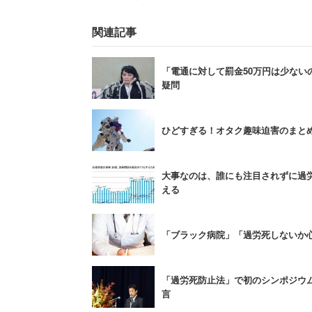
関連記事
医師や看護師を始めとする医療従事者の
の都道府県に「医療勤務環境改善支援セ
「電通に対して罰金50万円は少な
社会保険労務士や医業経営コンサルタン
疑問
ている。また、医療機関の「雇用の質」
を後押しする方針だとも明らかにした。
ひどすぎる！オタク趣味迫害のまと
※ウェブ媒体やテレビ番組等で記事を引
大事なのは、誰にも注目されずに過
出典の明記をお願いします。
える
キャリコネであの有名企業の「
「ブラック病院」「過労死しないか
る
「過労死防止法」で初のシンポジウ
言
＞＞有名企業の２０代平均年収・実態を