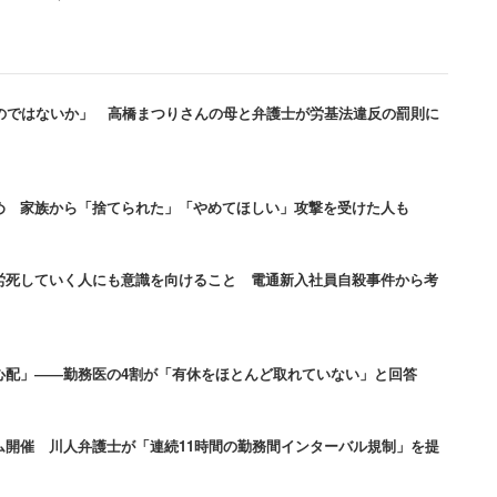
過重労働に関する言及もあった。厚労省は昨年、全て
ンター」を設置している。白書では今後、センターの
いのではないか」 高橋まつりさんの母と弁護士が労基法違反の罰則に
トらの支援を受け、医療機関の環境改善を進めるとし
データベースサイトを開設し、自主的な職場環境改善
め 家族から「捨てられた」「やめてほしい」攻撃を受けた人も
用する際は恐れ入りますが「キャリコネニュース」と
労死していく人にも意識を向けること 電通新入社員自殺事件から考
働きがい」「年収」「残業」
の実態を見
心配」――勤務医の4割が「有休をほとんど取れていない」と回答
ム開催 川人弁護士が「連続11時間の勤務間インターバル規制」を提
見る