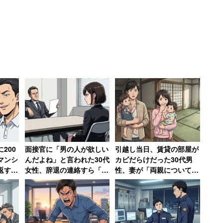
全ての職種で12月と回答。特にタクシー運転者は
ク運転手の47.2％を大きく上回る。
200
面接官に「男の人が欲しい
引越し当日、賃貸の部屋が
マンシ
んだよね」と言われた30代
カビだらけだった30代男
種ごとに内容が分かれた。バス運転手は「長時間労働
返す」
女性、辞退の連絡すら「電
性、妻が「両親についてい
踏み倒
話するお金と時間ももった
る弁護士に相談しますね」
手は「売上・業績」（49.7％）、トラック運転手は
いなかった」
と反撃した結果
.5％）だった。