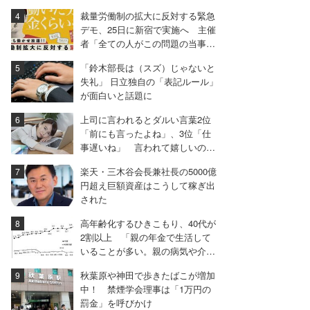
裁量労働制の拡大に反対する緊急
デモ、25日に新宿で実施へ 主催
者「全ての人がこの問題の当事者
になりうる」
「鈴木部長は（スズ）じゃないと
失礼」 日立独自の「表記ルール」
が面白いと話題に
上司に言われるとダルい言葉2位
「前にも言ったよね」、3位「仕
事遅いね」 言われて嬉しいのは
「君がいると安心だ」
楽天・三木谷会長兼社長の5000億
円超え巨額資産はこうして稼ぎ出
された
高年齢化するひきこもり、40代が
2割以上 「親の年金で生活して
いることが多い。親の病気や介護
で共倒れになる危険」
秋葉原や神田で歩きたばこが増加
中！ 禁煙学会理事は「1万円の
罰金」を呼びかけ