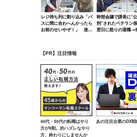
トラック運送事業者への調査からは、取
品の仕分け等の附随作業などを請け負わ
レジ待ち列に割り込み「バ
幹部会議で課長に“
け白書では「トラック運転者の時間外労
スに間に合わへんかったら
刑”されたベテラン
お前のせいやぞ！」 迷惑
翌日に怒りの退職→
荷主、行政が一体となり、取引環境の改
客に店員が反撃「私のせい
長も続々退職して「
ている。
じゃないです」
った現場は1つに」
【PR】注目情報
今回の調査では、労働基準法の適用対象
査しているが、法人役員の49.8％、自営
い」と回答した。厚労省では「一般の労
時間労働を抑制していくことが課題であ
医療従事者の過重労働に
40代・50代の転職はやり
あの注目企業のDX戦
方が9割。的ハズレなやり
イトを開設の方向
方、終わりにしませんか