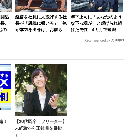
引慣行として荷主から、契約外の荷役作業、検品・商
されていることも明らかになった。こうした実情を受
公開処
経営を社員に丸投げする社
年下上司に「あなたのよう
働削減のためには、引き続き、トラック運送事業者、
係長、
長が「恩義に報いろ」「俺
な下っ端が」と虐げられ続
他の係
が本気を出せば、お前らは
けた男性 4カ月で退職→
善を図るための取組みを進めていくことが必要」とし
6つあ
居場所がなくなる」発言
告発して復讐を果たすまで
Recommended by
激怒した男性、社長を罵倒
【前編】
して退職【後編】
外である会社役員や自営業者の労働実態についても調
業者の73.4％が自らの労働時間を「特に把握していな
働者と同様に、日頃から労働時間を適正に把握し、長
る」と問題を指摘している。
ついても言及 データベースサ
略！
【20代既卒・フリーター】
未経験から正社員を目指
す！