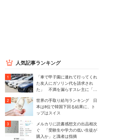
人気記事ランキング
「車で甲子園に連れて行ってくれ
た友人にガソリン代を請求され
た」 不満を漏らすスレ主に「言
われる前に出せ」と非難殺到
世界の手取り給与ランキング 日
本は8位で韓国下回る結果に、ト
ップはスイス
メルカリに読書感想文の出品相次
ぐ 「受験生や学力の低い生徒が
購入か」と識者は指摘