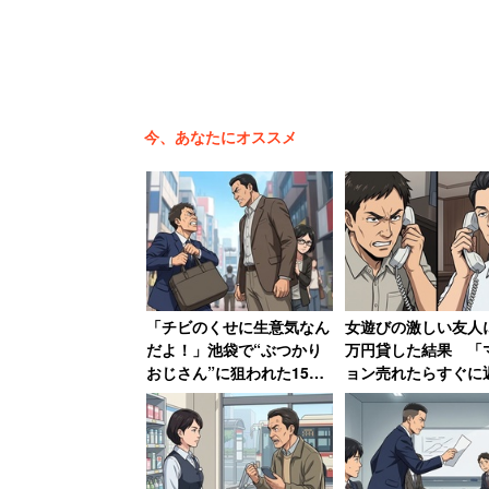
今、あなたにオススメ
これまで深夜勤務回数が多かった時期は、
75.7％と、バス運転手の24.8％、トラッ
「チビのくせに生意気なん
女遊びの激しい友人に
だよ！」池袋で“ぶつかり
万円貸した結果 「
業務関連のストレスや悩みの原因は、職
おじさん”に狙われた150
ョン売れたらすぐに
センチ女性大柄な知人の陰
と言われるも20年間
の多さ」が48％で最多で、タクシー運転
に隠れて難を逃れた恐怖
され続ける→絶縁
「仕事での精神的な緊張・ストレス」（42