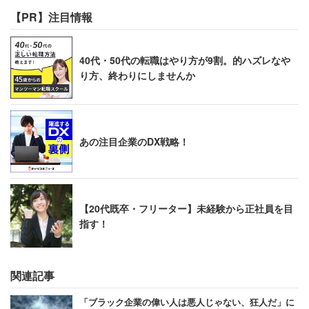
ればならなかったのが、会社としてサポートをして
【PR】注目情報
くれるという状況に変わってきたと思います」（営
業 30代後半 男性）
40代・50代の転職はやり方が9割。的ハズレなや
「今年（2016年）から時給制度が変わりました。以
り方、終わりにしませんか
前から、飲食店のパート、アルバイトとしての時給
は良い方でしたが、更に色々と査定して頂けるよう
になり時給はとても満足しております。特に深夜勤
あの注目企業のDX戦略！
務で社会保険付きにしてもらえれば、正社員と同じ
くらいの給料になるそうです。福利厚生も正社員同
様に利用できます」（その他 40代後半 女性）
【20代既卒・フリーター】未経験から正社員を目
指す！
＞＞ジョイフルの働きやすさ・年収・残業の実態をもっと
見る
関連記事
4位：日本ケンタッキー・フライド・チキン
「ブラック企業の偉い人は悪人じゃない、狂人だ」に