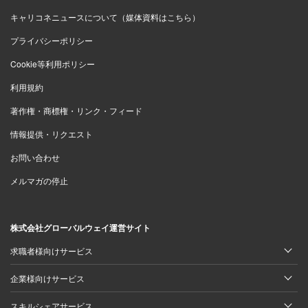
いった感じです」（その他 20代前半 男性）
キャリコネニュースについて（媒体資料はこちら）
プライバシーポリシー
＞＞王将フードサービスの働きやすさ・年収・残業の実態
Cookie等利用ポリシー
をもっと見る
利用規約
著作権・商標権・リンク・フィード
7位：すかいらーく
情報提供・リクエスト
お問い合わせ
「福利厚生は充実しています。飲食業界内でもいい
メルマガの停止
ほうだと思います。住んでいる地域に応じた借り上
げ社宅が利用できるためしっかりしています。正社
員だけではなく、アルバイトであっても有給休暇や
株式会社グローバルウェイ運営サイト
福利厚生を利用できます」（調理スタッフ 20代前
求職者様向けサービス
半 男性）
企業様向けサービス
「アルバイトをいかに定着させるか、トレーニング
を通し自分がやるべき仕事を教えうまくいけばなに
スキルシェアサービス