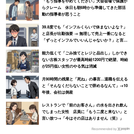
かなり改善されました。実際、私も2年間の産休・育休を
「もう指導をやめてください」大会会場で保護か
らクレーム 休日も朝6時から準備してきた部活
とった後復職しています。以前には無かった短時間勤務の
動の指導者が思うこと
働き方が認められ、子供の年齢等に応じて、深夜勤務の免
除や子供の看護休暇が認められるようになりました」（財
39.8度でも「インフルくらいで休まないよな？」
務・会計関連職 30代前半 女性）など、労働問題への意
と店長が出勤強要 → 無理して売上一番になると
「ずっとインフルでいいんじゃないか？」と言わ
識の高さが伺える口コミが目立った。
れて激怒した男性
能力低くて「ごみ捨てとレジと品出し」しかでき
ない古株スタッフが最高時給1200円で絶望、時給
「ここ数年、上司からも『絶対にサービス残業はす
が25円低い女性のやる気は消滅
るな！正しく勤務計上しろ！』と言われ続けている
月90時間の残業と「死ね」の暴言…退職を伝える
為、働いた分についてはちゃんと勤務計上出来るよ
と「そんなくだらないことで辞めるなんて」→10
うになりました。勤務計上時間とPC操作時間につい
年後、会社は倒産
ても会社でチェックされているので、仮にサービス
レストランで「前のお客さん」の水を出され飲ん
残業をしようと思っても出来ない環境です。人員不
でしまった女性 店員に「もう二度と来ない」と
足の際に以前であれば、店長がなんとかしろ！とい
言い放つ→「今はその店はありません（笑）」
う感じでしたが、今は上司に相談すれば、応援を派
Recommended by
遣してもらえます。何でも店長が1人で抱え込まなけ