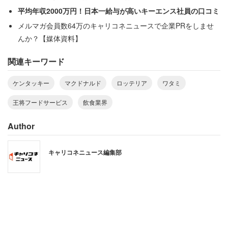
平均年収2000万円！日本一給与が高いキーエンス社員の口コミ
メルマガ会員数64万のキャリコネニュースで企業PRをしませ
んか？【媒体資料】
関連キーワード
ケンタッキー
マクドナルド
ロッテリア
ワタミ
王将フードサービス
飲食業界
Author
1位：日本マクドナルド
キャリコネニュース編集部
鶏肉偽装問題などの影響から続いていた厳しい業績から復
活し、2016年度に既存店売上高が２桁増継続した日本マ
クドナルドが1位となった。項目別にみると”労働時間の満
足度””休日の満足度””ホワイト度”で1位を獲得している。
「有名なブランドなので、そのブランド力を生かして商品