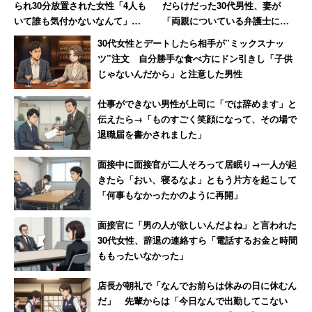
られ30分放置された女性「4人も
だらけだった30代男性、妻が
いて誰も気付かないなんて」
「両親についている弁護士に相
2位：サイゼリヤ
→「絶対その店には行かない」
談しますね」と反撃した結果
30代女性とデートしたら相手が”ミックスナッ
ツ”注文 自分勝手な食べ方にドン引きし「子供
じゃないんだから」と注意した男性
2位には低価格のイタリアンでお馴染みのレストランチェ
ーン・サイゼリヤが入った。同社の稼働店舗は国内外の合
仕事ができない男性が上司に「では辞めます」と
計で1000店。特に”仕事のやりがい”（3.5点）”給与の満足
伝えたら→「ものすごく笑顔になって、その場で
度”（3.3点）が高い。「福利厚生は充実していると思う。
退職届を書かされました」
住宅手当も出るため自費で払うのは一定額のみ、また異動
面接中に面接官が二人そろって居眠り→一人が起
による引っ越し代金も負担してもらえる」（調理スタッ
きたら「おい、寝るなよ」ともう片方を起こして
フ 20代前半 女性）といった声が印象的だ。
「何事もなかったかのように再開」
面接官に「男の人が欲しいんだよね」と言われた
30代女性、辞退の連絡すら「電話するお金と時間
「大きなチェーン店なだけあって福利厚生はしっか
ももったいなかった」
りとしてありました。祭日手当などもありました」
（ホールスタッフ 20代前半 女性）
店長が朝礼で「なんでお前らは休みの日に休むん
「入社して8年目に店長になりました。なかなか店長
だ」 先輩からは「今日なんで出勤してこない