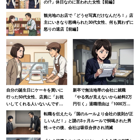
の!?」休日なのに言われた女性【前編】
に空きが出ないので、店長試験に合格してからも3年
ほど副店長をしていましたが、地道に店舗成績を上
観光地のお店で「どうせ写真だけなんだろ！」店
げる努力をした結果が、ようやく実を結んだ形で
主にいきなり怒鳴られた30代女性、何も買わずに
怒りの退店【前編】
す。去年、結婚もしましたが問題があるとは思いま
せん」（店長 30代前半 女性）
＞＞サイゼリヤの働きやすさ・年収・残業の実態をもっと
見る
3位：ジョイフル
自分の誕生日にケーキを買いに
新卒で無法地帯の会社に就職
行った50代女性、店員に「お祝
「やる気が見えないから給料2万
いしてくれる人いないんです
円引く」退職理由は「1000万円
九州に地盤を持ち低価格ファミレス事業を展開するジョイ
か？」と言われて絶句
売り上げてボーナス6万円」だっ
フルは3位だった。突出して高い項目こそないがバランス
転職を伝えたら「国のルールより会社の規則が正
た女性【後編】
しいんだ！」と謎の3ヶ月ルールで恫喝された男
よく点を稼ぎ、「出産・育児に関わる会社の規定が変わ
性→その後、会社は吸収合併され消滅
り、子育てをしている社員（特にお母さん）の働く環境が