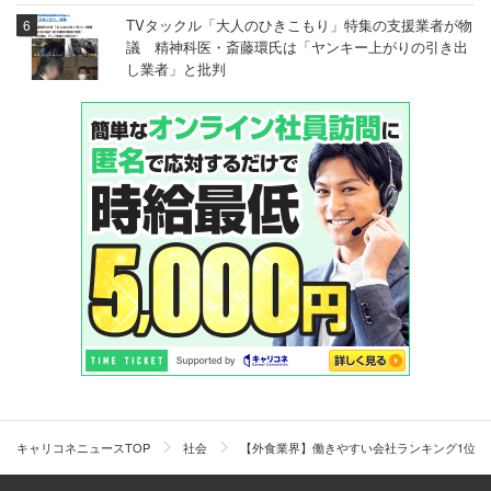
TVタックル「大人のひきこもり」特集の支援業者が物
（店長 20代後半 男性）
議 精神科医・斎藤環氏は「ヤンキー上がりの引き出
し業者」と批判
＞＞物語コーポレーションの働きやすさ・年収・残業の実
態をもっと見る
「年々改善されている」（ワタミ）「バイト
も有給休暇が取れる」（すかいらーく）
6位：王将フードサービス
「給料は年に一万昇給が基本になっています。チー
フになっても月に2・3万上がる程度です。ただ店長
キャリコネニュースTOP
社会
【外食業界】働きやすい会社ランキング1位は
になれば月給はだいぶあがり、大体月35万～50万と