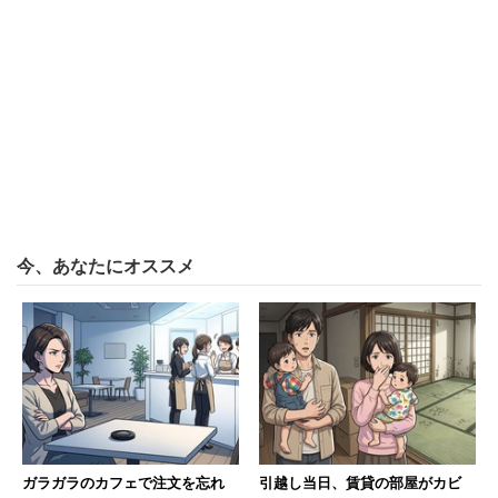
を企画していくやりがいはあった」（マーケティング 20
代前半 男性）という声も。
「基本的に申請した有給はもらえるが支店によって
異なる。土日休みは可能。社員もプライベートと仕
事のメリハリをつけている人が多い」（営業 20代
前半 男性）
「働いた分だけしっかりと報酬は貰えます。その点
今、あなたにオススメ
は、他の飲食業界の会社より評価できます。そもそ
もの給料も他の飲食の企業と比較しても高く設定さ
れているため、飲食業界の中では離職率はあまり高
くありません」（調理スタッフ 20代後半 女性）
＞＞日本マクドナルドの働きやすさ・年収・残業の実態を
ガラガラのカフェで注文を忘れ
引越し当日、賃貸の部屋がカビ
もっと見る