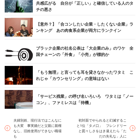
共感広がる 自分が「正しい」と確信している人のタ
チの悪さ
4位には日本ケンタッキー・フライド・チキンが入った。
特に今回のランキングでは給与面での不満を述べる口コミ
【意外？】「合コンしたい企業・したくない企業」ラ
も少なくないが、”給与の満足度”は3.3点で10社中１位とな
ンキング あの肉食系企業が両方にランクイン
っている。また、「エリアマネージャーや店長など役職が
ついている女性の方がたくさんいました。女性も働きやす
ブラック企業の社名公表は「大企業のみ」のワケ 全
い環境なのではないかと思います」（その他 30代前半
国チェーンの「外食」「小売」が標的か
男性）という声もあった。
「もう無理」と言っても耳を貸さなかったワタミ こ
れじゃ「カウンセリング」の意味はない
「若くして店舗のマネージャーになっている方もい
るようでした。また、アルバイトから社員になるケ
「サービス残業」の呼び名いろいろ ワタミは「ノー
コン」、ファミレスは「待機」
ースも結構あるようです。働きやすい環境であるよ
うに感じました。本人のやる気があればどんどん出
世できるようです」（その他 30代前半 男性）
夫婦別姓、現行法ではこんなに
初対面でやられると幻滅するこ
も大変 事実婚だと父親に親権
と1位「タメ口」 フレンドリー
なし、旧姓使用ができない職場
と図々しさをはき違えたら「た
も
だの失礼な」人に