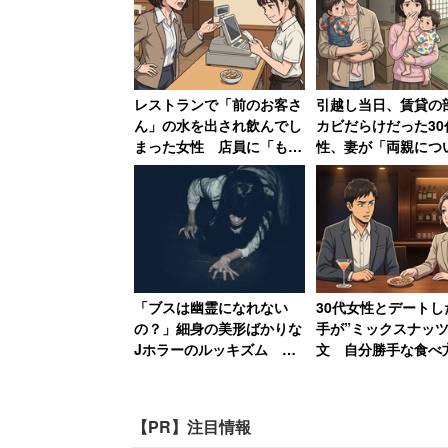
レストランで「前のお客さ
引越し当日、賃貸の
ん」の水を出され飲んでし
カビだらけだった30
まった女性 店員に「もう
性、妻が「両親につ
二度と来ない」と言い放つ
る弁護士に相談しま
→「今はその店はありませ
と反撃した結果
ん（笑）」
「ブスは幽霊になれない
30代女性とデートし
の？」細身の美形ばかりな
手が”ミックスナッツ
Jホラーのルッキズム 一
文 自分勝手な食べ
納豆小袋を全部投入し、しっかり振る
方で妖怪の世界では醜女が
ン引きし「子供じゃ
活躍しているぞ！
だから」と注意した
続いて「納豆小袋」を開けて全て投入。
【PR】注目情報