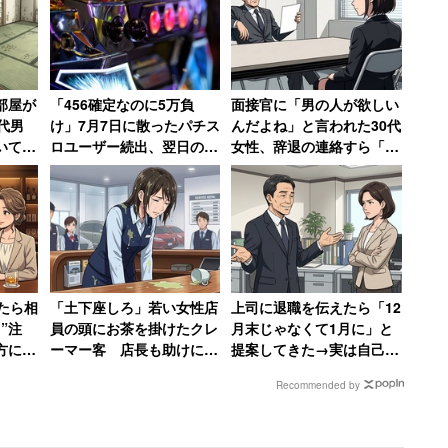
部屋が
「456確定なのに5万負
面接官に「男の人が欲しい
代男
け」7月7日に散ったパチス
んだよね」と言われた30代
いてい
ロユーザー続出、翌日の
女性、辞退の連絡すら「電
すね」
「熱くもない日」に10万負
話するお金と時間ももった
けた猛者も
いなかった」
たら相
「土下座しろ」若い女性店
上司に退職を伝えたら「12
”注
員の頭にお茶を掛けたクレ
月末じゃなくて1月に」と
方にド
ーマー客 店長も助けに入
提案してきた→実は自己保
ないん
らず女性は「もうこんな会
身の工作、「セクハラ体質
Recommended by
男性
社辞めてやる」
の上に卑怯者」と振り返る
女性
小袋は開封した瞬間から「うわっ納豆だ！」という香