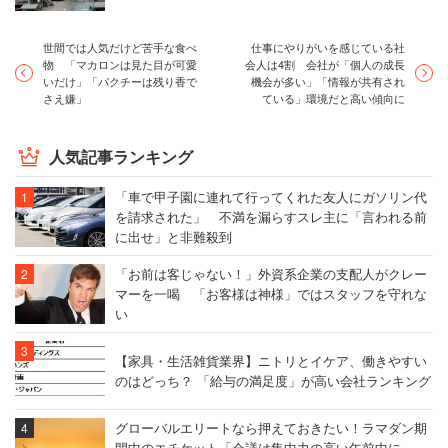
で、管理職からは残業時間を減らすよう働きかける
世間では人気だけど苦手な食べ
仕事にやりがいを感じている社
動きがあり、プライベートな時間を作ることがそれ
物 「マカロンは見た目が可愛
会人は4割 会社が「個人の成長
なりにできる」
いだけ」「パクチーは残り香で
機会が多い」「情報が共有され
さえ嫌」
ている」環境だと高い傾向に
（研究開発 20代前半 男性 年収450万円）
人気記事ランキング
「残業時間については、極めて厳格な運用がなされ
「車で甲子園に連れて行ってくれた友人にガソリン代
を請求された」 不満を漏らすスレ主に「言われる前
ている。休日出勤についてもほぼないと思って間違
に出せ」と非難殺到
いがない。その理由は、労働組合の力が強いためと
「お前は客じゃない！」外資系企業の支配人がクレー
思われる。ワークライフバランスを重視する人にと
マーを一喝 「お客様は神様」ではスタッフを守れな
っては最高の環境ではないかと考える」
い
（人事 30代前半 男性 年収650万円）
【家具・生活雑貨業界】ニトリとイケア、働きやすい
のはどっち？ 「給与の満足度」が高い会社ランキング
5位：
積水化学工業
（3.43点）
グローバルエリートなら押えておきたい！ラマダン期
～働き方改革に向けて100億円投資すると発表～
間中のエチケット「会議は集中力の高い午前中に」