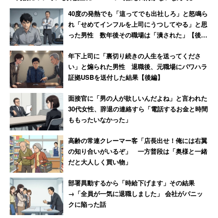
談しますね」と反撃した結果
→「絶対その店には行かない」
児休業から復帰した後は、別の部門になる覚悟を持
40度の発熱でも「這ってでも出社しろ」と怒鳴ら
れ「せめてインフルを上司にうつしてやる」と思
っておいたほうがよい」
った男性 数年後その職場は「潰された」【後
（人事 40代後半 男性 年収600万円）
編】
年下上司に「裏切り続きの人生を送ってくださ
い」と煽られた男性 退職後、元職場にパワハラ
2位：
三井化学
（3.59点）
証拠USBを送付した結果【後編】
～メガネレンズ材料で世界トップシェアを誇る総合化学メ
面接官に「男の人が欲しいんだよね」と言われた
ーカー～
30代女性、辞退の連絡すら「電話するお金と時間
ももったいなかった」
創業100年以上の老舗「三井化学」が同率2位でランクイ
高齢の常連クレーマー客「店長出せ！俺には右翼
ンした。ICT（情報通信技術）を活用し、生産性の高い新
の知り合いがいるぞ」 一方普段は「奥様と一緒
しい働き方を導入するワークスタイル変革プロジェクトを
だと大人しく買い物」
推進。コミュニケーションの効率化、スケジュール調整の
部署異動するから「時給下げます」その結果
時間短縮などの効果が現れているようだ。口コミでは給与
→「全員が一気に退職しました」 会社がパニッ
面の満足度を高く評価する内容も目立った。
クに陥った話