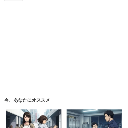
旭化成グループでは、介護中や育児中の社員が家庭と両立
して働きやすくするための制度を充実させている。育児休
業は子どもが満3歳になった後の4月1日まで取得可能で、
子どもが生まれた男性の43％が育休を取得（2016年
度）。制度を利用しやすい雰囲気であることもうかがえ
る。
「家賃補助や寮の完備は非常に充実していて、福利
厚生に関しては全く問題ない。業界内でもトップク
ラスの充実度合いかと思う。全社的にホワイト企業
を謳っている会社であるが、福利厚生の面では評判
今、あなたにオススメ
通りであり、良いと思う」
（研究開発 20代前半 男性 年収450万円）