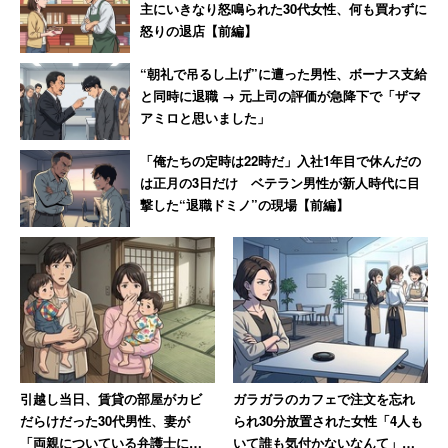
る制度などを用意している。
主にいきなり怒鳴られた30代女性、何も買わずに
怒りの退店【前編】
“朝礼で吊るし上げ”に遭った男性、ボーナス支給
「給与水準はかなり高い。財務も安定しており、普
と同時に退職 → 元上司の評価が急降下で「ザマ
通に仕事をやって普通に給料をもらうという点では
アミロと思いました」
本当に恵まれている。残業に関してもしっかり付け
「俺たちの定時は22時だ」入社1年目で休んだの
ることができ、サービス残業となることはほとんど
は正月の3日だけ ベテラン男性が新人時代に目
ない。賞与も年5か月ほど支給され、評価に関しても
撃した“退職ドミノ”の現場【前編】
所属長と面談する機会がしっかりあるので納得度は
高い」
（経理 20代後半 男性 年収500万円）
「出産したときの育児休業、復帰については、問題
なくできる。実際に取得者も非常に多いため、女性
引越し当日、賃貸の部屋がカビ
ガラガラのカフェで注文を忘れ
側も抵抗なく取得している。ただし、休業前と同じ
だらけだった30代男性、妻が
られ30分放置された女性「4人も
「両親についている弁護士に相
いて誰も気付かないなんて」
部門に配置されることは少なくなっているので、育