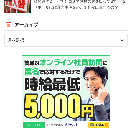
物騒過ぎる！パチンコ店で隣席の客を殴って逮捕 な
ぜホールには暴力事件を起こす客が出現するのか
「福利厚生は充実しており、社員のことを考えてく
れたシステムが整っていると思う。また結婚した際
アーカイブ
は福利厚生がさらに充実するシステムとなってお
り、社員のワークライフバランスがしっかり考慮さ
れている。また、待遇に関しても、社員の意見を積
極的に取り入れてくれる気概が会社側にあり充実し
ている」
（研究開発 20代後半 男性 年収450万円）
日立化成「アットホームで社員みんな仲が良
い。それほど残業もない」