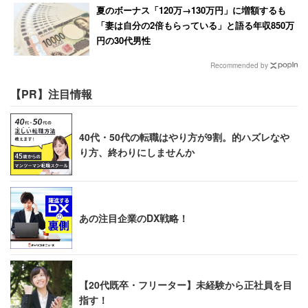
夏のボーナス「120万→130万円」に増額するも
「業績によって変動しますが同業他社に比べて給与
「妻は自分の2倍もらっている」と語る年収850万
水準は高いです。イメージ的には化学業界平均より
円の30代男性
年収ベースで200万円くらい上です」
Recommended by
（研究開発 30代前半 男性 年収800万円）
【PR】注目情報
40代・50代の転職はやり方が9割。的ハズレなや
「入社3年目で年収500万円です。管理職になるまで
り方、終わりにしませんか
基本給は横並びです。査定は一部の優秀層を除き、
休職などがなければ変わりません。管理職になると
同期間で差が出始めます」
（プラント施工管理 20代後半 男性 年収500万円）
あの注目企業のDX戦略！
DICは「ワークライフバランスを重視する人に
【20代既卒・フリーター】未経験から正社員を目
指す！
とっては最高の環境」