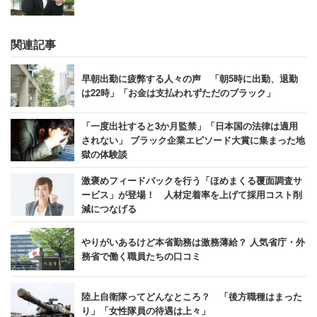
関連記事
4位：
DIC
（3.51点）
早朝出勤に疲弊する人々の声 「朝5時に出勤、退勤
～1908年に印刷インキの製造所として創業～
は22時」「お金は支払われずただのブラック」
基礎素材の有機顔料・合成樹脂を中心に幅広い事業を展開
「一度出社すると3か月監禁」「日本国の法律は適用
されない」 ブラック企業エピソード大賞に集まった地
している「DIC」。スマートワークにより組織のパフォー
獄の体験談
マンスを高めているかを評価する「第1回日経Smart Work
激褒めフィードバックを行う「ほめまくる覆面調査サ
経営調査」（日本経済新聞社グループ）で3つ星を取得し
ービス」が登場！ 人材定着率を上げて採用コスト削
た。同社では「働きがい」向上を目指し、能力や実績を公
減につなげる
正に判断して賃金・処遇を決めるよう努めている。
やりがいあるけど本省勤務は激務薄給？ 人気省庁・外
務省で働く職員たちの口コミ
「休日出勤についてはほとんどの場合、ないと考え
られる。残業については一人当たりの仕事量が多い
陸上自衛隊ってどんなところ？ 「後方職種はまった
り」「女性隊員の待遇は上々」
ため、部署によってはかなり多いと感じる。一方