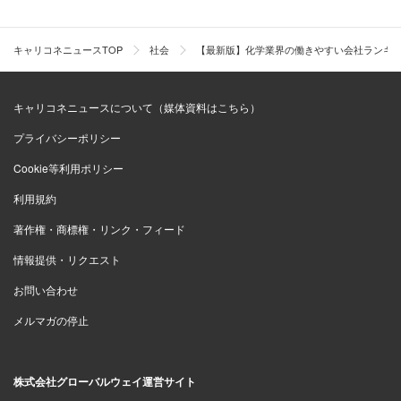
6位：
住友化学
（3.36点）
キャリコネニュースTOP
社会
【最新版】化学業界の働きやすい会社ランキン
「出産、育児、介護の休暇休業制度は充実してい
る。保険組合からお見舞金が出るのもありがたい。
キャリコネニュースについて（媒体資料はこちら）
急な休暇や半休にも寛大な社風。総合職や管理職で
プライバシーポリシー
育児と仕事を両立させている人も」
（研究開発 20代後半 女性 年収400万円）
Cookie等利用ポリシー
利用規約
著作権・商標権・リンク・フィード
7位：
昭和電工
（3.11点）
情報提供・リクエスト
お問い合わせ
「所属部署や時期によってそれぞれですが、基本的
には技術職はそれなりに残業は多く、休日出勤もあ
メルマガの停止
ります。サービス残業はあまりないと思うので、頑
張った月はそのぶん給与にも反映されます。また、
株式会社グローバルウェイ運営サイト
比較的、有給休暇は取りやすい風土かと思いますの