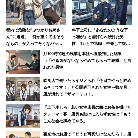
「住宅補助の手当が厚い。組合員の間は基準家賃の8
割くらいは会社が負担してくれる。女性は育休、産
休がしっかりとれる。3年お休みする人もいる。夫の
都内で危険な“ぶつかりお姉さ
年下上司に「あなたのような下
海外転勤の場合、3年間の休職が可能となった。女性
ん”に遭遇、「何か重くて固そう
っ端が」と虐げられ続けた男
の退職理由のひとつになっていたため、改善され
なもの」が入ってそうなバッグ
性 4カ月で退職→告発して復讐
た」
で体当たり 「おぞましい人
を果たすまで【前編】
月100時間超の残業を本社へ直談判した結果
種」と語る40代男性
（代理店営業 30代前半 女性 年収650万円）
→「やる気がないならやめてもらって結構」と言
われた男性
2位：
JSR
（3.59点）
飲食店で働いたらイジメられ「今日でやっと辞め
るそうです！」と公開処刑された女性→数か月、
～国産の合成ゴムを初めて生産した元・国策企業～
店が潰れて「ザマーミロ！」
仕事と育児のための両立支援の取り組みが認められ、
「土下座しろ」若い女性店員の頭にお茶を掛けた
クレーマー客 店長も助けに入らず女性は「もう
2012年に厚生労働省の次世代認定マーク「くるみん」を
こんな会社辞めてやる」
取得。妊娠中の社員や育児・介護中の社員が1週間に1日在
宅勤務ができる制度や、ベビーシッター費用を半額補助す
観光地のお店で「どうせ写真だけなんだろ！」店