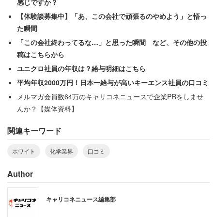
感じですか？
化学業界の働きやすい企業ランキング
【体験談募集中】「あ、この会社で頑張るのやめよう」と悟っ
た瞬間
「この会社終わってるな…」と思った瞬間 など、その他の投
稿はこちらから
ユニクロ社員の年収は？給与明細はこちら
平均年収2000万円！日本一給与が高いキーエンス社員の口コミ
メルマガ会員数64万のキャリコネニュースで企業PRをしませ
んか？【媒体資料】
関連キーワード
ホワイト
化学業界
口コミ
Author
1位：
旭化成
（3.74点）
キャリコネニュース編集部
～基礎化学品から一般向け消費財まで幅広く事業展開～