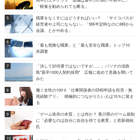
「軽食を勧められても断る」
日本のプラスチック産業をけん引してきた「積水化学工
残業をなくすにはどうすればいい？ 「サイコパスが
業」。法定以上の充実した育児支援制度を用意し、育児休
経営者や上司にならない」「5時半定時なのに6時から
会議、とかやめる」
業は子どもが3歳まで取得可能。「結婚休」「ファミリー
休暇」を用意するなど、休暇を取りやすくするための制度
「最も危険な職業」と「最も安全な職業」トップ10
も整えられている。また、高下貞二社長は限られた時間内
米調査
で生産性の高い働き方を追求するために、2018年から2年
で100億円の投資を行うと表明した。
「決して好待遇ではないですが……」パソナの淡路
島"新卒1000人契約採用" 広報に改めて意義を聞いて
みた
「残業はまったくありません。休日出勤なんてもっ
働く女性の100％「仕事関係者のSNS申請を拒否・無
視経験アリ」 積極的につながりたい人は15％に留ま
てのほか。会社の電気が落ちますので、むしろ定時
る
にあがれるよう努めようという社風です。不満など
「ゲーム依存の本質」とは何か？ 香川県のゲーム規制
一切ございません」
に「必要なのは自分に自信を持てる教育」と若新雄純
（海外営業 20代後半 男性 年収600万円）
氏