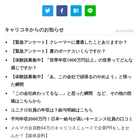
キャリコネからのお知らせ
sponsored
【緊急アンケート】クレーマーに遭遇したことありますか？
【緊急アンケート】夏のボーナスいくらですか？
市販されているEZONE98の画像。グリップ部分は革ではない。
【体験談募集中】「世帯年収1000万円以上」の世界ってどんな
感じですか？
【体験談募集中】「あ、この会社で頑張るのやめよう」と悟っ
た瞬間
「この会社終わってるな…」と思った瞬間 など、その他の投
稿はこちらから
ユニクロ社員の年収は？給与明細はこちら
平均年収2000万円！日本一給与が高いキーエンス社員の口コミ
メルマガ会員数64万のキャリコネニュースで企業PRをしませ
んか？【媒体資料】