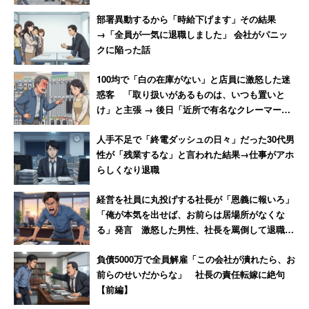
しいことだという。
部署異動するから「時給下げます」その結果
→「全員が一気に退職しました」 会社がパニッ
クに陥った話
「通常、契約選手にはまずは市販品を使っていただ
き『シャフトの柔らかさが欲しい』『もう少し飛び
100均で「白の在庫がない」と店員に激怒した迷
惑客 「取り扱いがあるものは、いつも置いと
が欲しい』などのフィードバックをもらった上で、
け」と主張 → 後日「近所で有名なクレーマー」
選手ごとにカスタマイズするのが普通です。大坂選
と判明
手も、何回か色んなモデルを試しているとは思いま
人手不足で「終電ダッシュの日々」だった30代男
性が「残業するな」と言われた結果→仕事がアホ
すが、その中でも一般的な仕様のものを気に入り、
らしくなり退職
使っているのだと思います」
経営を社員に丸投げする社長が「恩義に報いろ」
「俺が本気を出せば、お前らは居場所がなくな
優勝とグランドスラム達成は、製品の売れ行きにも影響を
る」発言 激怒した男性、社長を罵倒して退職
与えそうだ。大坂選手がベスト16入りした9月2日頃か
【後編】
負債5000万で全員解雇「この会社が潰れたら、お
ら、スポーツ用品店からの問い合わせが増えているとい
前らのせいだからな」 社長の責任転嫁に絶句
う。
【前編】