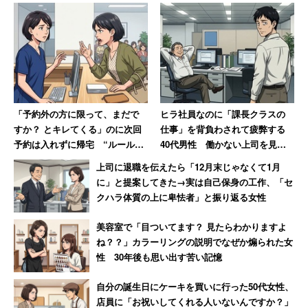
「ゼビオやアルペン、ヒマラヤなどの大型店舗から『発注
数を増やしたい』『在庫が少なくなっている』という声は
来ていました。現在（編集部注：9月10日正午頃）の状況
はまだ確認出来ていませんが、問い合わせは来ていると思
います」
「予約外の方に限って、まだで
ヒラ社員なのに「課長クラスの
すか？ とキレてくる」のに次回
仕事」を背負わされて疲弊する
一部報道では、大坂選手が優勝した場合、同社はオリジナ
予約は入れずに帰宅 “ルール無
40代男性 働かない上司を見て
ルモデルを作る予定だとも言われたが、担当者は「今のと
視患者“に医療事務の女性がため
気づいた「残酷な事実」
上司に退職を伝えたら「12月末じゃなくて1月
ころ、作る予定はありません。ちょっと盛って書かれてし
息
に」と提案してきた→実は自己保身の工作、「セ
まいました」と報道内容を否定した。
クハラ体質の上に卑怯者」と振り返る女性
ネットでは、市販品とほぼ変わらないラケットで優勝を勝
美容室で「目ついてます？ 見たらわかりますよ
ね？？」カラーリングの説明でなぜか煽られた女
ち取った大坂選手に、「（決勝戦で）特注をたたきつけた
性 30年後も思い出す苦い記憶
セリーナとは大違い」「特注品だと思ってた」と驚く声が
上がっている。
自分の誕生日にケーキを買いに行った50代女性、
店員に「お祝いしてくれる人いないんですか？」