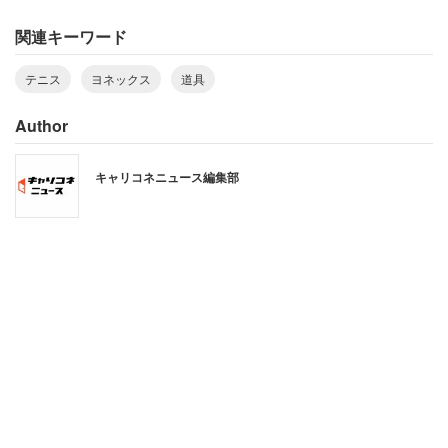
関連キーワード
テニス
ヨネックス
道具
「大坂選手は、多くのプロ選手が好むように、ラケ
Author
ットのグリップ部分に最初からレザーが巻いてある
仕様になっています。この仕様の製品は一般には流
キャリコネニュース編集部
通していません。しかし、それ以外の部分は市販品
と同じです」
ガットは市販品で間違いないという。縦糸は、ポリエステ
ルで出来た「POLYTOUR PRO125」（定価2300円プラス
税）、横糸は、ナイロンとポリウレタンで出来た
「REXIS130」（定価2800円プラス税）を使用している。
牛の腸などで出来たナチュラルガットと比べると、価格は
3分の1から4分の1だ。