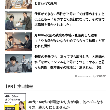
と言われて絶句
仕事ができない男性が上司に「では辞めます」と
伝えたら→「ものすごく笑顔になって、その場で
退職届を書かされました」
月100時間超の残業を本社へ直談判した結果
→「やる気がないならやめてもらって結構」と言
われた男性
40度の発熱でも「這ってでも出社しろ」と怒鳴ら
れ「せめてインフルを上司にうつしてやる」と思
った男性 数年後その職場は「潰された」【後
編】
Recommended by
【PR】注目情報
40代・50代の転職はやり方が9割。的ハズレなや
り方、終わりにしませんか