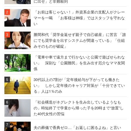
に出せ」と非難殺到
「お前は客じゃない！」外資系企業の支配人がクレー
マーを一喝 「お客様は神様」ではスタッフを守れな
い
勝間和代「奨学金返せず親子で自己破産」に苦言 「誰
にでも奨学金を出すシステムが間違っている」「仕組
みそのものが破綻」
「電車や車で遠方まで行かないと公園で遊ばせられな
い」 深刻な「公園難民」を生み出す厄介なママ友関
係
30代以上の7割が「定年後給与が下がっても働きた
い」 しかし定年後のキャリア対策が「十分できてい
る」人は1％のみ
「社会構造がネグレクトを生み出しているようなも
の」時短終了で学童から帰った子を20時まで“放置”し
た40代女性の苦悩
夫の葬儀で香典ゼロ…「お返しに困るよね」と言い