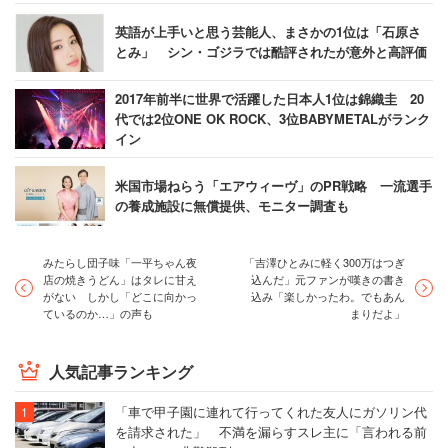
英語が上手いと思う芸能人、まさかの1位は「石原さ
とみ」 シン・ゴジラでは酷評されたが意外と高評価
2017年前半に世界で活躍した日本人1位は錦織圭 20
代では2位ONE OK ROCK、3位BABYMETALがランク
イン
米国市場ねらう「エアウィーヴ」のPR戦略 一流選手
の養成施設に無償提供、モニター調査も
みたらし団子味「一平ちゃん夜
「吉澤ひとみに軽く300万はつぎ
店の焼きうどん」はタレに甘え
込んだ」元ファンが嘆きの書き
がない しかし「どこに向かっ
込み「楽しかったわ。でもあん
ているのか…」の声も
まりだよ」
人気記事ランキング
「車で甲子園に連れて行ってくれた友人にガソリン代
を請求された」 不満を漏らすスレ主に「言われる前