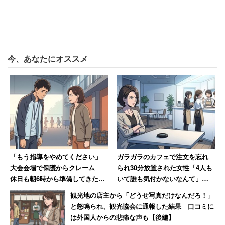
大坂選手と同じ仕様にしたければ、「元グリップのテープ
を外し、自分でレザーテープに貼り替えればそれらしくな
る」という。選手のラケットには内側に5グラムの重りが
付いているが、これは利用者が個々に調整するほうが良い
今、あなたにオススメ
だろう。
同社の販売する本革テープ（定価1800円プラス税）も合
わせると、大坂選手仕様に限りなく近いラケットは5万円
以内で完成する。
「もう指導をやめてください」
ガラガラのカフェで注文を忘れ
ラケットもガットも爆売れの予感「ベスト16
大会会場で保護からクレーム
られ30分放置された女性「4人も
休日も朝6時から準備してきた部
いて誰も気付かないなんて」
入りした頃から問い合わせ増えている」
活動の指導者が思うこと
→「絶対その店には行かない」
観光地の店主から「どうせ写真だけなんだろ！」
と怒鳴られ、観光協会に通報した結果 口コミに
は外国人からの悲痛な声も【後編】
担当者によると、プロの選手が市販品を使うのはかなり珍