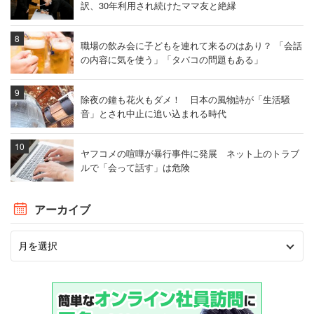
訳、30年利用され続けたママ友と絶縁
職場の飲み会に子どもを連れて来るのはあり？ 「会話
の内容に気を使う」「タバコの問題もある」
除夜の鐘も花火もダメ！ 日本の風物詩が「生活騒
音」とされ中止に追い込まれる時代
ヤフコメの喧嘩が暴行事件に発展 ネット上のトラブ
ルで「会って話す」は危険
アーカイブ