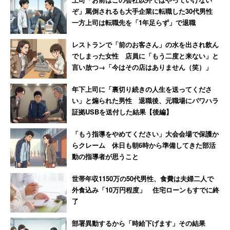
欠勤」
消滅
ぞ」罵倒されるも大手企業に転職した30代男性
2018年の春闘では、月額1000円のベアを回答した「クボ
一方上司は転職先を「1年足らず」で退職
タ」。エキスパート職・スタッフ職・テクニカル職の3コ
レストランで「前のお客さん」の水を出され飲ん
ースに分かれた人事制度を採用しており、各コース内で業
でしまった女性 店員に「もう二度と来ない」と
績貢献度に応じて進級。「報酬は大手メーカーのなかでも
言い放つ→「今はその店はありません（笑）」
よい部類に入ると思う。基本的に上級職になるまでは年功
年下上司に「裏切り続きの人生を送ってくださ
序列」（海外営業／30代前半男性／年収680万円）、「技
い」と煽られた男性 退職後、元職場にパワハラ
術系の機械メーカーでは自動車会社を除けば高水準で、か
証拠USBを送付した結果【後編】
つ休日120日以上・有給休暇も14日以上で100％取得する
「もう指導をやめてください」大会会場で保護か
よう促されている。ボーナスも年2回合計6.6か月分で、月
らクレーム 休日も朝6時から準備してきた部活
20時間程度の残業代込みで院卒3年目で500万円は優に超
動の指導者が思うこと
える」（研究開発／30代前半男性／年収550万円）といっ
世帯年収1150万の50代男性、食費は夫婦二人で
た声があった。
外食込み「10万円程度」 住宅ローンもすでに終
了
5位：
ジェイテクト
（平均年収499万円）
部署異動するから「時給下げます」その結果
～ステアリングの世界シェア圧倒的No1～