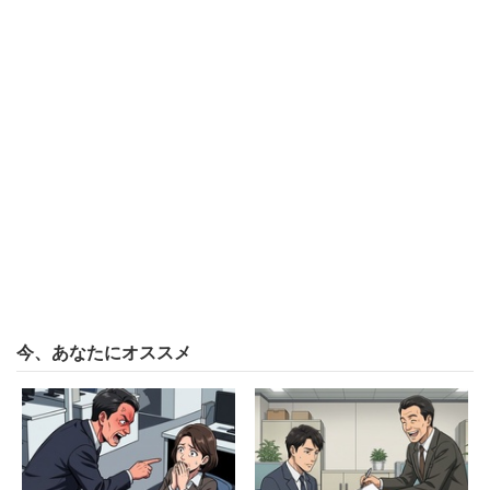
ていきます。結果が出た場合はボーナスに大きく反映され
るためモチベーションアップにつながります」（法人営業
／20代前半男性／年収450万円）といった声も。また、役
員報酬制度に業績連動型株式報酬を採用しており、1億円
以上の役員数が企業別で5年連続1位、4年連続で20人超え
となったことも話題に。
2位：
三菱重工業
（平均年収593万円）
～フォークリフトなどの物流機器やターボチャージャ事業
が好調～
今、あなたにオススメ
ジェット旅客機の開発コストの回収も懸念される一方、
2018年4～6月期の連結純利益が150億円となり、大幅な業
績改善となった「三菱重工業」。初任給は大卒21万1000
円（2017年4月実績）。「製造業のなかでは中の上に位置