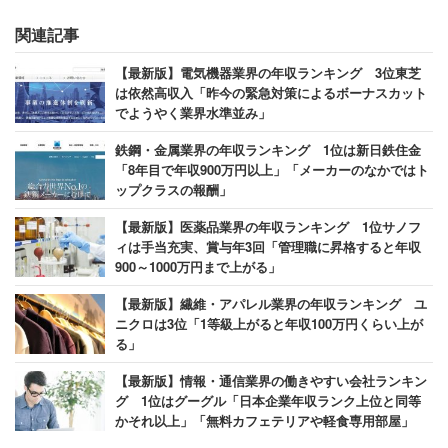
業。対象期間は、2014年4月1日～2018年3月31日。
関連記事
【最新版】電気機器業界の年収ランキング 3位東芝
は依然高収入「昨今の緊急対策によるボーナスカット
でようやく業界水準並み」
鉄鋼・金属業界の年収ランキング 1位は新日鉄住金
「8年目で年収900万円以上」「メーカーのなかではト
ップクラスの報酬」
【最新版】医薬品業界の年収ランキング 1位サノフ
ィは手当充実、賞与年3回「管理職に昇格すると年収
900～1000万円まで上がる」
【最新版】繊維・アパレル業界の年収ランキング ユ
ニクロは3位「1等級上がると年収100万円くらい上が
る」
【最新版】情報・通信業界の働きやすい会社ランキン
グ 1位はグーグル「日本企業年収ランク上位と同等
かそれ以上」「無料カフェテリアや軽食専用部屋」