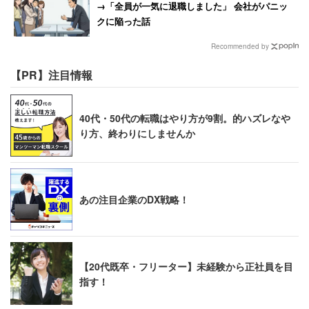
→「全員が一気に退職しました」 会社がパニッ
クに陥った話
自動車部品・工作機械等のメーカーで、グローバルに事業
Recommended by
を展開するトヨタグループの「ジェイテクト」。ステアリ
ングの世界シェアは49.4％と5割近くを誇っている。2018
【PR】注目情報
年の春闘では月1500円の賃金改善で妥結。口コミでは
「おおむね満足できる額をもらえると思います。ボーナス
40代・50代の転職はやり方が9割。的ハズレなや
に関しても比較的多くもらえます」（品質管理／50代後半
り方、終わりにしませんか
男性／年収850万円）、「入社4年目の自分にとっては満
足です。主任になると残業時間が関係ない裁量労働にな
り、手当が付きます」（研究開発／20代後半男性／年収
あの注目企業のDX戦略！
420万円）などの声が寄せられていた。
調査の対象は、『日経業界地図 2018年版』（日本経済新
聞出版社）の「工作機械」「造船重機・プラント」「建設
【20代既卒・フリーター】未経験から正社員を目
指す！
機械」に記載があり、対象期間中に「キャリコネ」に正社
員のユーザーから給与明細投稿が20件以上寄せられた企