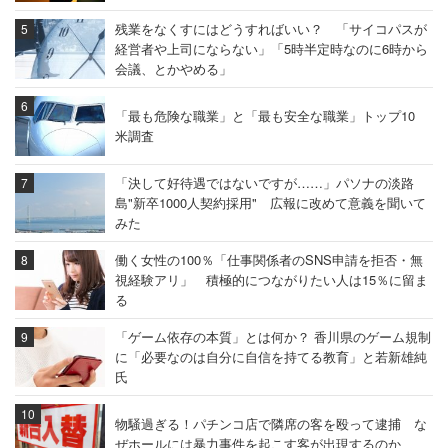
残業をなくすにはどうすればいい？ 「サイコパスが
経営者や上司にならない」「5時半定時なのに6時から
会議、とかやめる」
「最も危険な職業」と「最も安全な職業」トップ10
米調査
「決して好待遇ではないですが……」パソナの淡路
島"新卒1000人契約採用" 広報に改めて意義を聞いて
みた
働く女性の100％「仕事関係者のSNS申請を拒否・無
視経験アリ」 積極的につながりたい人は15％に留ま
る
「ゲーム依存の本質」とは何か？ 香川県のゲーム規制
に「必要なのは自分に自信を持てる教育」と若新雄純
氏
物騒過ぎる！パチンコ店で隣席の客を殴って逮捕 な
ぜホールには暴力事件を起こす客が出現するのか