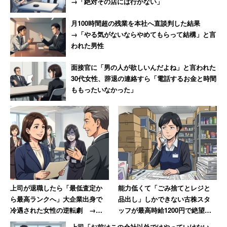
る。「ボーナスは全社の業績と所属する事業部門の業績に
→「絶対その店には行かない」
連動しますが、絶対的な利益だけではなく、前年度に対す
月100時間超の残業を本社へ直談判した結果
る伸び率やROIC(投下資本利益率)も加味されるので『頑張
→「やる気がないならやめてもらって結構」と言
り』も反映される」（技術関連職／40代前半男性／年収
われた男性
1000万円）、「賃金制度はきちんとオープンになってい
面接官に「男の人が欲しいんだよね」と言われた
るので自分の評価ランクがわかり、モチベーションアップ
30代女性、辞退の連絡すら「電話するお金と時間
に繋がります」（生産・製造技術／40代前半男性／年収
ももったいなかった」
1100万円）などの口コミも見られた。
クボタ「休日120日以上・有休も100％取得。
ボーナスも年2回合計6.6か月分」
上司が退職したら「最低査定か
能力低くて「ごみ捨てとレジと
4位：
クボタ
（平均年収569万円）
ら最高ランクへ」大企業出身で
品出し」しかできない古株スタ
～月1000円のベア。初めて定年後の再雇用社員も対象に
冷遇された女性の逆転劇 →元
ッフが最高時給1200円で絶望、
～
上司の取り巻きは「2日間会社を
時給が25円低い女性のやる気は
上司「お前はこの会社以外ではやっていけない