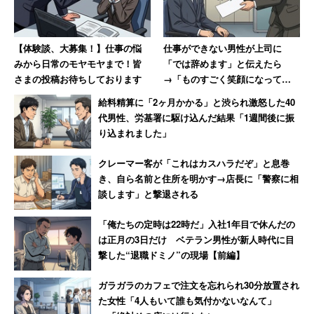
する給与水準と言える。特に30代の主任以上になってから
の給与水準は他の重工メーカーと比較しても高め。典型的
な年功序列企業」（経理／20代後半男性／年収550万
【体験談、大募集！】仕事の悩
仕事ができない男性が上司に
円）、「比較的給料は恵まれている。最終的には1000万
みから日常のモヤモヤまで！皆
「では辞めます」と伝えたら
円プレイヤーになれるのがよい。事業所によっては新しい
さまの投稿お待ちしております
→「ものすごく笑顔になって、
その場で退職届を書かされまし
マンションタイプの社宅に安く入居でき快適です」（研究
給料精算に「2ヶ月かかる」と渋られ激怒した40
た」
開発／30代前半男性／年収700万円）といった声があっ
代男性、労基署に駆け込んだ結果「1週間後に振
り込まれました」
た。
クレーマー客が「これはカスハラだぞ」と息巻
3位：
川崎重工業
（平均年収582万円）
き、自ら名前と住所を明かす→店長に「警察に相
談します」と撃退される
～精密機械が好調。スキルや実績に基づく納得感の高い処
遇～
「俺たちの定時は22時だ」入社1年目で休んだの
は正月の3日だけ ベテラン男性が新人時代に目
撃した“退職ドミノ”の現場【前編】
2018年3月期は前年に比べ大幅な増益となった「川崎重工
業」。報酬に関しては公平性を重視しており、全従業員に
ガラガラのカフェで注文を忘れられ30分放置され
評価基準を開示。「職能資格」に応じて処遇を決めてい
た女性「4人もいて誰も気付かないなんて」