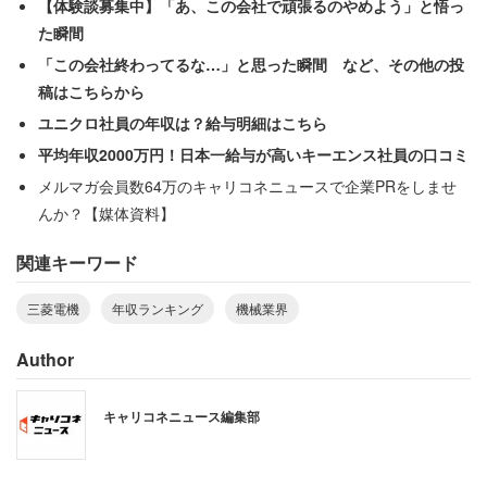
【体験談募集中】「あ、この会社で頑張るのやめよう」と悟っ
た瞬間
「この会社終わってるな…」と思った瞬間 など、その他の投
稿はこちらから
ユニクロ社員の年収は？給与明細はこちら
平均年収2000万円！日本一給与が高いキーエンス社員の口コミ
メルマガ会員数64万のキャリコネニュースで企業PRをしませ
んか？【媒体資料】
関連キーワード
1位：
三菱電機
（平均年収603万円）
三菱電機
年収ランキング
機械業界
～業績好調。賞与6.13か月分で過去最高を更新～
Author
2017年度は売上高4兆4311億円で、利益も含めて過去最高
キャリコネニュース編集部
の業績となった「三菱電機」。2018年春闘では月額1500
円のベースアップ（ベア）を回答し、賞与は過去最高の
6.13か月分となった。口コミでは「毎年ゆっくりと上がっ