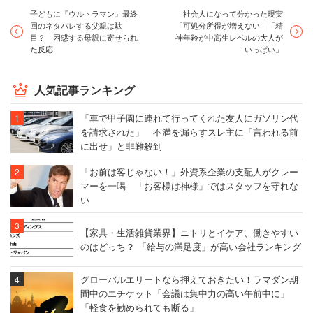
子どもに『ウルトラマン』最終
社会人になって分かった現実
回のネタバレする父親は駄
「可処分所得が増えない」「精
目？ 困惑する母親に寄せられ
神年齢が中高生レベルの大人が
た反応
いっぱい」
人気記事ランキング
「車で甲子園に連れて行ってくれた友人にガソリン代
を請求された」 不満を漏らすスレ主に「言われる前
に出せ」と非難殺到
「お前は客じゃない！」外資系企業の支配人がクレー
マーを一喝 「お客様は神様」ではスタッフを守れな
い
【家具・生活雑貨業界】ニトリとイケア、働きやすい
のはどっち？ 「給与の満足度」が高い会社ランキング
グローバルエリートなら押えておきたい！ラマダン期
間中のエチケット「会議は集中力の高い午前中に」
「軽食を勧められても断る」