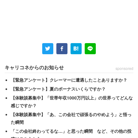
コメント欄では「芸能人の不倫に興味がない」というトピ
主に、共感の声が多数寄せられた。
「何でみんなあんなに必死になるのかわからない。
完全に部外者、全く関係ない人のことなのにまるで
キャリコネからのお知らせ
sponsored
自分のことのように受け止めてる」
「なんで人の恋愛ごとに対してあれだけ怒れるんだ
【緊急アンケート】クレーマーに遭遇したことありますか？
ろう？って疑問。自分の人生に関係ないのに」
【緊急アンケート】夏のボーナスいくらですか？
【体験談募集中】「世帯年収1000万円以上」の世界ってどんな
感じですか？
自身のことでもなければ、身内でもない。完全に知らない
【体験談募集中】「あ、この会社で頑張るのやめよう」と悟っ
人が知らない人と不倫しても、自分の人生には全く影響が
た瞬間
ないはずだ。にもかかわらず、芸能人の恋愛事情や家庭問
「この会社終わってるな…」と思った瞬間 など、その他の投
題に感情的になる理由がわからない、というコメントが相