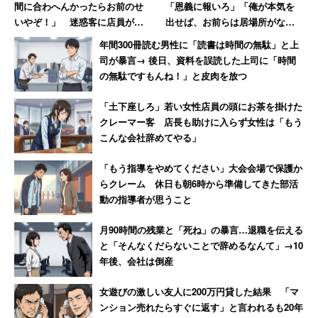
間に合わへんかったらお前のせ
「恩義に報いろ」「俺が本気を
また、2人の子どもを”可哀想”と思いやる人に対し、鋭い
いやぞ！」 迷惑客に店員が反
出せば、お前らは居場所がなく
指摘をする人も。
撃「私のせいじゃないです」
なる」発言 激怒した男性、社
年間300冊読む男性に「読書は時間の無駄」と上
長を罵倒して退職【後編】
司が暴言→ 後日、資料を誤読した上司に「時間
の無駄ですもんね！」と皮肉を放つ
「『不倫した男性が父親なんて子供が可哀想』って
シールを張り付けるのは良くないと思う」
「土下座しろ」若い女性店員の頭にお茶を掛けた
クレーマー客 店長も助けに入らず女性は「もう
こんな会社辞めてやる」
当事者の子どもを心配する気持ちも分からなくないが、他
「もう指導をやめてください」大会会場で保護か
人の心配が”余計なお世話”となり、かえって事態を大きく
らクレーム 休日も朝6時から準備してきた部活
してしまうこともある。当事者に罵詈雑言を浴びせて「親
動の指導者が思うこと
が不倫をした可哀想な子ども」とラベリングを貼るほう
が、よっぽど子どもの将来にとって不利益ではないだろう
月90時間の残業と「死ね」の暴言…退職を伝える
と「そんなくだらないことで辞めるなんて」→10
か。
年後、会社は倒産
芸能人の不倫は話題性があるため、ついつい関心を持って
女遊びの激しい友人に200万円貸した結果 「マ
ンション売れたらすぐに返す」と言われるも20年
しまうかもしれない。だが、本来は他人であるはずの自分