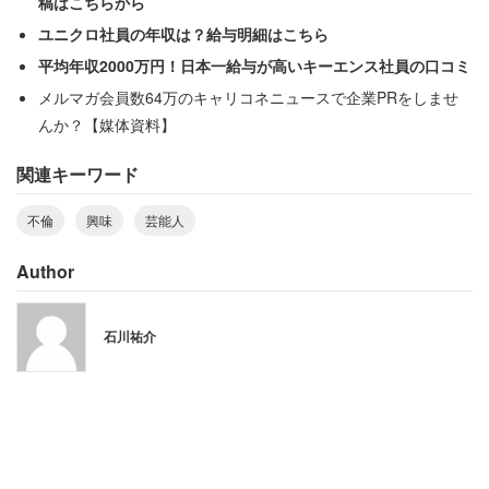
稿はこちらから
次いだ。
ユニクロ社員の年収は？給与明細はこちら
平均年収2000万円！日本一給与が高いキーエンス社員の口コミ
他にも「わざわざスポンサー調べて晒したり凄い根気だな
メルマガ会員数64万のキャリコネニュースで企業PRをしませ
あと思った」という人も。不倫した人が出演しているドラ
んか？【媒体資料】
マのスポンサーを調べ上げ、一斉に抗議の電話を入れるよ
関連キーワード
う、ネット上で促す人の熱意に驚きを隠せない様子だ。
不倫
興味
芸能人
また、4年前に不倫騒動を起こした芸能人の名前を挙げて
「ベッキーがテレビに出てても何も思わない」という人も
Author
いた。
石川祐介
「子供が可愛そう」というラベリングは余計
なお世話かも？