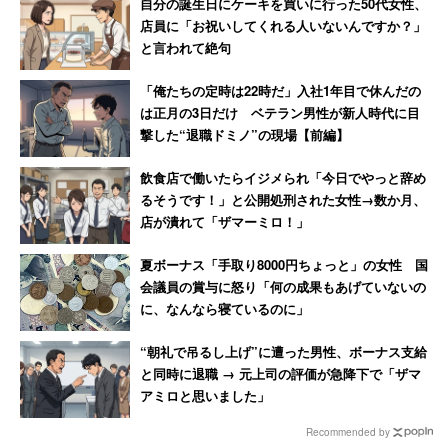
自分の誕生日にケーキを買いに行った50代女性、
店員に「お祝いしてくれる人いないんですか？」
と言われて絶句
「俺たちの定時は22時だ」入社1年目で休んだの
は正月の3日だけ ベテラン男性が新人時代に目
撃した“退職ドミノ”の現場【前編】
飲食店で働いたらイジメられ「今日でやっと辞め
るそうです！」と公開処刑された女性→数か月、
店が潰れて「ザマーミロ！」
夏ボーナス「手取り8000円ちょっと」の女性 国
会議員の賞与に怒り「何の成果もあげていないの
に、なんなら寝ているのに」
“朝礼で吊るし上げ”に遭った男性、ボーナス支給
と同時に退職 → 元上司の評価が急降下で「ザマ
アミロと思いました」
Recommended by