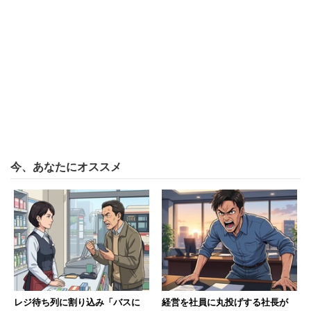
一方、夫婦仲が良いイメージが強かっただけに、今回の報
道だけは気になってしまったというコメントも散見され
た。
「ムカつきはしないけど、二人ともそんな風に見え
ないから意外だった」
「仲良しアピールで仕事してた人なら気になるけ
ど、えー！って思って終わり」
今、あなたにオススメ
ただ、中には「不倫ニュースで悪者にされてる方が逆に被
害者だったりとかあり得そう」という憶測が出てくるよう
に、報道だけではどうしても事の全体像を知ることはでき
ない。「不倫したやつが悪い！」と安易に考え、当事者を
攻撃するべきではないだろう。
レジ待ち列に割り込み「バスに
経営を社員に丸投げする社長が