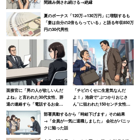
間踏み倒され続ける→絶縁
が、知らず知らずのうちに事態を大きくするのに加担して
しまうケースもある。ネット上の騒動に便乗せず、意見交
夏のボーナス「120万→130万円」に増額するも
換は知人同士の雑談程度にとどめておくのが無難だろう。
「妻は自分の2倍もらっている」と語る年収850万
円の30代男性
面接官に「男の人が欲しいんだ
「チビのくせに生意気なんだ
よね」と言われた30代女性、辞
よ！」池袋で“ぶつかりおじさ
退の連絡すら「電話するお金と
ん”に狙われた150センチ女性大
時間ももったいなかった」
柄な知人の陰に隠れて難を逃れ
部署異動するから「時給下げます」その結果
た恐怖
→「全員が一気に退職しました」 会社がパニッ
クに陥った話