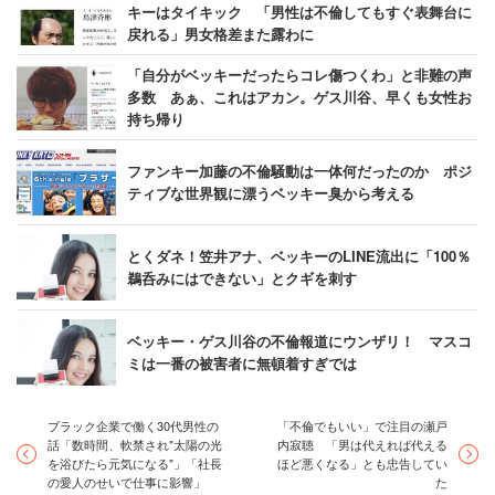
キーはタイキック 「男性は不倫してもすぐ表舞台に
戻れる」男女格差また露わに
「自分がベッキーだったらコレ傷つくわ」と非難の声
多数 あぁ、これはアカン。ゲス川谷、早くも女性お
持ち帰り
ファンキー加藤の不倫騒動は一体何だったのか ポジ
ティブな世界観に漂うベッキー臭から考える
とくダネ！笠井アナ、ベッキーのLINE流出に「100％
鵜呑みにはできない」とクギを刺す
ベッキー・ゲス川谷の不倫報道にウンザリ！ マスコ
ミは一番の被害者に無頓着すぎでは
ブラック企業で働く30代男性の
「不倫でもいい」で注目の瀬戸
話「数時間、軟禁され"太陽の光
内寂聴 「男は代えれば代える
を浴びたら元気になる"」「社長
ほど悪くなる」とも忠告してい
の愛人のせいで仕事に影響」
た