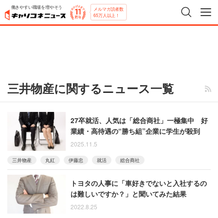
働きやすい職場を増やそう
メルマガ読者数
65万人以上！
三井物産に関するニュース一覧
27卒就活、人気は「総合商社」一極集中 好
業績・高待遇の“勝ち組”企業に学生が殺到
2025.11.5
三井物産
丸紅
伊藤忠
就活
総合商社
トヨタの人事に「車好きでないと入社するの
は難しいですか？」と聞いてみた結果
2022.8.25