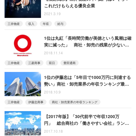
これだけもらえる優良企業
2021.3.19
三井物産
収入
年収
給与
1位は丸紅「長時間労働が美徳という風潮は確
実に減った」 商社・卸売の残業が少ない企
業ランキング最新版
2018.11.14
三井物産
三菱商事
双日
豊田通商
1位の伊藤忠は「5年目で1000万円に到達する
勢い」商社・卸売業界の年収ランキング最新
版
2018.10.9
三井物産
伊藤忠商事
商社・卸売業界の年収ランキング
【2017年版】「30代前半で年収1200万
円」 総合商社の「働きやすい会社」ランキ
ング
2017.10.18