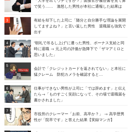
「大学を出てウチですか？」面接官が履歴書を見て鼻
で笑う…… 激怒した男性が本社に通報した結果は
有給を却下した上司に「随分と自分勝手な理論を展開
してますよね？」と言い返した男性 退職届も強気で
出す
“朝礼で吊るし上げ”に遭った男性、ボーナス支給と同
時に退職 → 元上司の評価が急降下で「ザマアミロと
思いました」
会計で「クレジットカードを返されてない」と本社に
猛クレーム 防犯カメラを確認すると…
仕事ができない男性が上司に「では辞めます」と伝え
たら→「ものすごく笑顔になって、その場で退職届を
書かされました」
市役所のクレーマー「お前、高卒か？」 → 高学歴男
性が「院卒です」と答えた結果【実録マンガ】