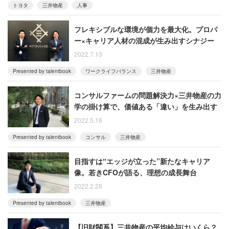
トヨタ
三井物産
人事
フレキシブルな環境が個力を最大化。プロパ
ー×キャリア人材の混成が生み出すシナジー
2022.7.13
Presented by talentbook
ワークライフバランス
三井物産
コンサルファームの問題解決力×三井物産の力
学の掛け算で、価値ある「違い」を生み出す
2022.5.18
Presented by talentbook
コンサル
三井物産
目指すは‟エッジが立った”新たなキャリア
像。若きCFOが語る、理想の成長舞台
2022.2.28
Presented by talentbook
三井物産
【旧財閥系】三井物産の平均給与はいくら？