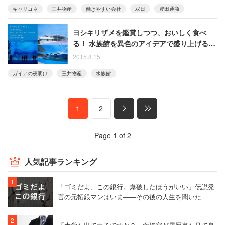
キャリコネ
三井物産
働きやすい会社
双日
豊田通商
ヨシキリザメを鑑賞しつつ、おいしく食べ
る！ 水族館を異色のアイデアで盛り上げる商
社マン
2015.8.15
ガイアの夜明け
三井物産
水族館
1
2
Page 1 of 2
人気記事ランキング
「ゴミだよ、この銀行。爆破したほうがいい」伝説発
言の元拓銀マンはいま――その後の人生を聞いた