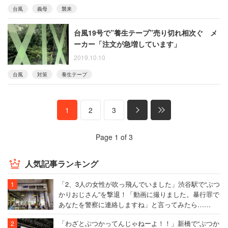
台風
義母
襲来
台風19号で”養生テープ”売り切れ相次ぐ メ
ーカー「注文が急増しています」
2019.10.10
台風
対策
養生テープ
1
2
3
Page 1 of 3
人気記事ランキング
「2、3人の女性が吹っ飛んでいました」渋谷駅で“ぶつ
かりおじさん”を撃退！「動画に撮りました。暴行罪で
あなたを警察に連絡しますね」と言ってみたら……
「わざとぶつかってんじゃねーよ！！」新橋で“ぶつか