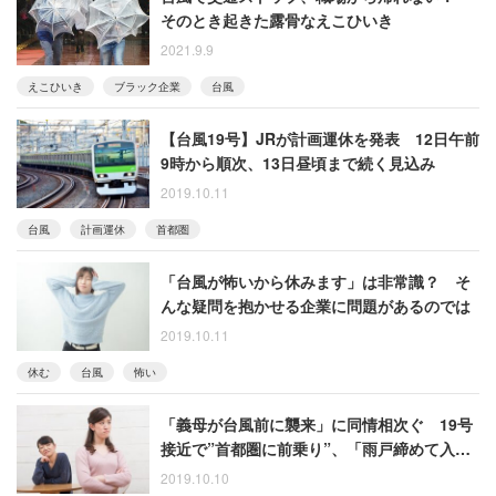
そのとき起きた露骨なえこひいき
2021.9.9
えこひいき
ブラック企業
台風
【台風19号】JRが計画運休を発表 12日午前
9時から順次、13日昼頃まで続く見込み
2019.10.11
台風
計画運休
首都圏
「台風が怖いから休みます」は非常識？ そ
んな疑問を抱かせる企業に問題があるのでは
2019.10.11
休む
台風
怖い
「義母が台風前に襲来」に同情相次ぐ 19号
接近で”首都圏に前乗り”、「雨戸締めて入れ
ない様にするしか無い」という声も
2019.10.10