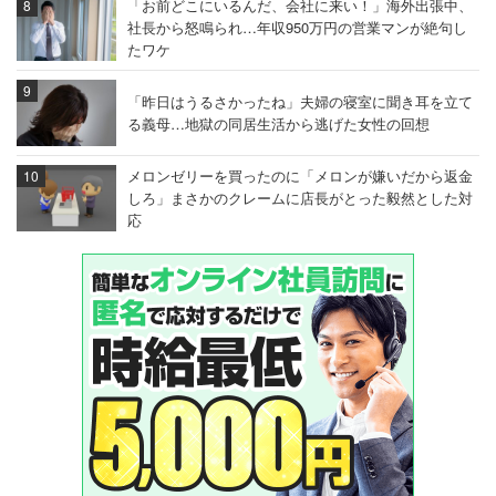
「お前どこにいるんだ、会社に来い！」海外出張中、
社長から怒鳴られ…年収950万円の営業マンが絶句し
たワケ
「昨日はうるさかったね」夫婦の寝室に聞き耳を立て
る義母…地獄の同居生活から逃げた女性の回想
メロンゼリーを買ったのに「メロンが嫌いだから返金
しろ」まさかのクレームに店長がとった毅然とした対
応