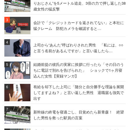
りおじさん”を5メートル追走、3倍の力で押し返した38
歳女性の猛反撃
会計で「クレジットカードを返されてない」と本社に
猛クレーム 防犯カメラを確認すると…
上司から“あんた”呼ばわりされた男性 「私には、○○
と言う名前があるんですが」と言い返したら…
結婚前提の彼氏の実家に挨拶に行ったら「その日のう
ちに電話で別れを告げられた」 ショックで1ヶ月寝
込んだ女性【実録マンガ】
有給を却下した上司に「随分と自分勝手な理論を展開
してますよね？」と言い返した男性 退職届も強気で
出す
新幹線の終電を寝過ごし、目覚めたら新青森！ 絶望
した男性を救った駅員の言葉