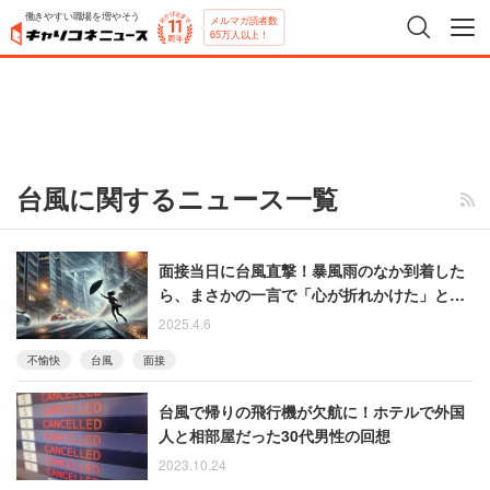
働きやすい職場を増やそう
メルマガ読者数
65万人以上！
台風に関するニュース一覧
面接当日に台風直撃！暴風雨のなか到着した
ら、まさかの一言で「心が折れかけた」とい
う女性
2025.4.6
不愉快
台風
面接
台風で帰りの飛行機が欠航に！ホテルで外国
人と相部屋だった30代男性の回想
2023.10.24