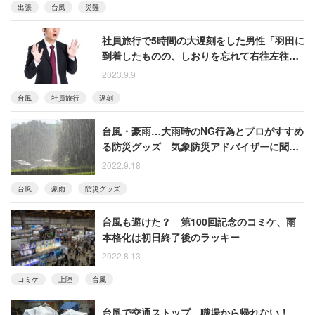
出張
台風
災難
社員旅行で5時間の大遅刻をした男性「羽田に
到着したものの、しおりを忘れて右往左往。
搭乗時間を過ぎキャンセルに」
2023.9.9
台風
社員旅行
遅刻
台風・豪雨…大雨時のNG行為とプロがすすめ
る防災グッズ 気象防災アドバイザーに聞い
た
2022.9.18
台風
豪雨
防災グッズ
台風も避けた？ 第100回記念のコミケ、雨
本格化は初日終了後のラッキー
2022.8.13
コミケ
上陸
台風
台風で交通ストップ、職場から帰れない！