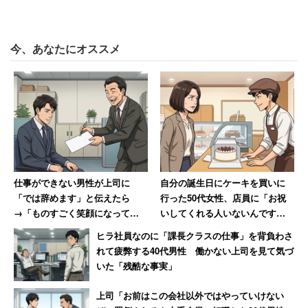
今、あなたにオススメ
仕事ができない男性が上司に
自分の誕生日にケーキを買いに
「では辞めます」と伝えたら
行った50代女性、店員に「お祝
→「ものすごく笑顔になって、
いしてくれる人いないんです
その場で退職届を書かされまし
か？」と言われて絶句
ヒラ社員なのに「課長クラスの仕事」を背負わさ
た」
れて疲弊する40代男性 働かない上司を見て気づ
いた「残酷な事実」
上司「お前はこの会社以外ではやっていけない