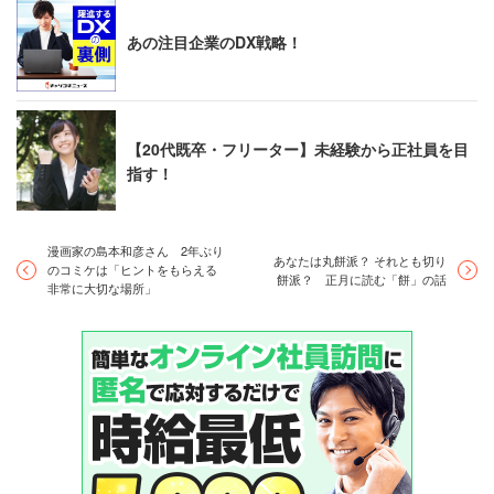
あの注目企業のDX戦略！
【20代既卒・フリーター】未経験から正社員を目
指す！
漫画家の島本和彦さん 2年ぶり
あなたは丸餅派？ それとも切り
のコミケは「ヒントをもらえる
餅派？ 正月に読む「餅」の話
非常に大切な場所」