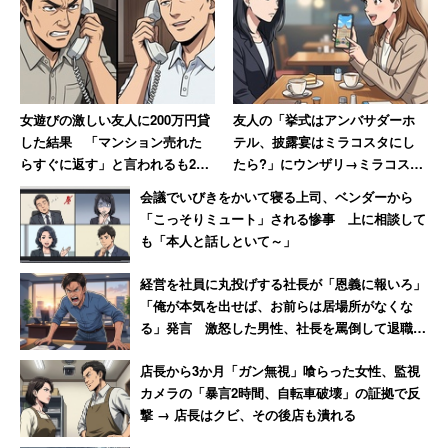
女遊びの激しい友人に200万円貸
友人の「挙式はアンバサダーホ
した結果 「マンション売れた
テル、披露宴はミラコスタにし
らすぐに返す」と言われるも20
たら?」にウンザリ→ミラコスタ
年間踏み倒され続ける→絶縁
で挙式も「呼んでません」と絶
会議でいびきをかいて寝る上司、ベンダーから
縁した女性
「こっそりミュート」される惨事 上に相談して
も「本人と話しといて～」
経営を社員に丸投げする社長が「恩義に報いろ」
「俺が本気を出せば、お前らは居場所がなくな
る」発言 激怒した男性、社長を罵倒して退職
【後編】
店長から3か月「ガン無視」喰らった女性、監視
カメラの「暴言2時間、自転車破壊」の証拠で反
撃 → 店長はクビ、その後店も潰れる