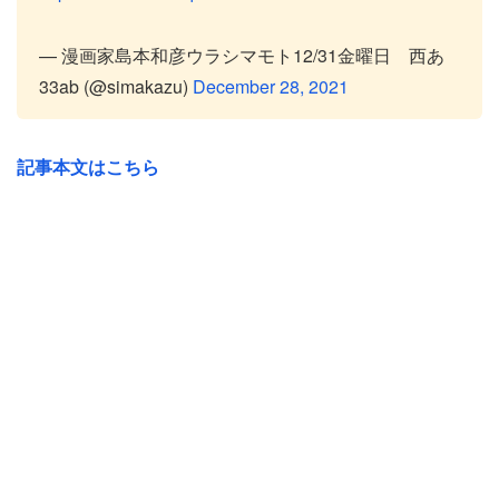
— 漫画家島本和彦ウラシマモト12/31金曜日 西あ
33ab (@simakazu)
December 28, 2021
記事本文はこちら