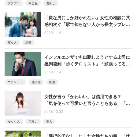
プチプラ
同じ服
着回し
「変な男にしか好かれない」女性の相談に共
感相次ぐ「駅で知らない人から長文ラブレタ
ー貰った」「モラハラっぽい人に好かれる」
2019.1.14
変な人
恋愛
インフルエンザでも出勤しようとする上司に
批判殺到「歩くテロリスト」「頑張ってる
俺！と勘違いしてそう」
2019.1.14
エチケット
感染症
衛生
女性が言う「かわいい」は信用できる？
「気を使って可愛いと言うこともある」「自
分より見下してる時も言う人いる」
2018.12.22
ルックス
可愛い
美人
「選択的子なし」にした女性たちの声 「仕