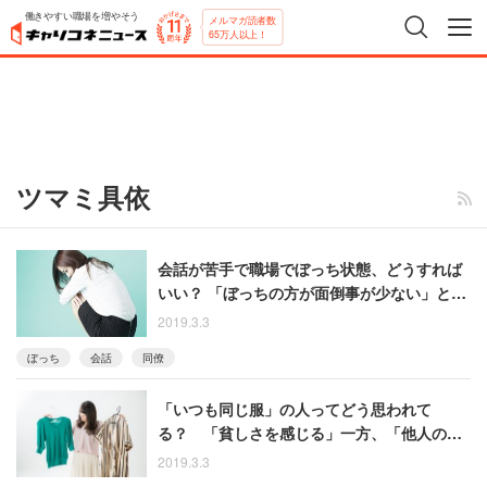
働きやすい職場を増やそう
メルマガ読者数
65万人以上！
ツマミ具依
会話が苦手で職場でぼっち状態、どうすれば
いい？ 「ぼっちの方が面倒事が少ない」とい
う指摘も
2019.3.3
ぼっち
会話
同僚
「いつも同じ服」の人ってどう思われて
る？ 「貧しさを感じる」一方、「他人の服
なんて覚えていない」「清潔感さえあれば」
2019.3.3