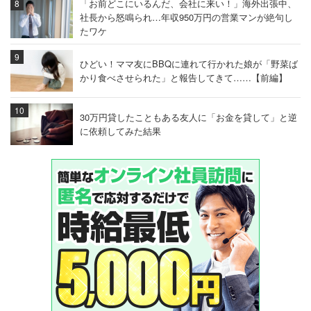
「お前どこにいるんだ、会社に来い！」海外出張中、
社長から怒鳴られ…年収950万円の営業マンが絶句し
たワケ
ひどい！ママ友にBBQに連れて行かれた娘が「野菜ば
かり食べさせられた」と報告してきて……【前編】
30万円貸したこともある友人に「お金を貸して」と逆
に依頼してみた結果