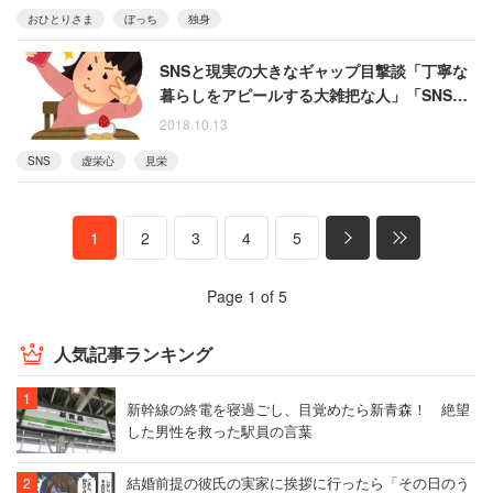
おひとりさま
ぼっち
独身
SNSと現実の大きなギャップ目撃談「丁寧な
暮らしをアピールする大雑把な人」「SNSで
は愛犬家、本当は散歩すらしない」
2018.10.13
SNS
虚栄心
見栄
1
2
3
4
5
Page 1 of 5
人気記事ランキング
新幹線の終電を寝過ごし、目覚めたら新青森！ 絶望
した男性を救った駅員の言葉
結婚前提の彼氏の実家に挨拶に行ったら「その日のう