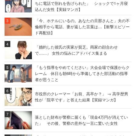
ちに電話で別れを告げられた」 ショックで1ヶ月寝
込んだ女性【実録マンガ】
「今、ホテルにいるの。あなたの旦那さんと」夫の不
倫相手から電話、妻が返した言葉は…【衝撃エピソー
ド再配信】
「婚約した彼氏の実家が貧乏。両家の顔合わせ
で……」 女性の悩みにアドバイス集まる
「もう指導をやめてください」大会会場で保護からク
レーム 休日も朝6時から準備してきた部活動の指導
者が思うこと
市役所のクレーマー「お前、高卒か？」 → 高学歴男
性が「院卒です」と答えた結果【実録マンガ】
落とした財布が警察に届くも「現金4万円が消えてい
た」 その後、警察の意外な一言に驚いた女性