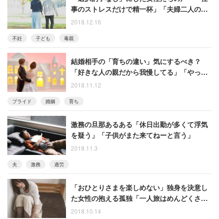
事のストレスだけで精一杯」「夫婦二人の生
活気に入ってます」
2018.12.16
不妊
子ども
毒親
結婚相手の「育ちの違い」気にするべき？
「好きな人の親だから我慢してる」「やっぱ
り価値観や考え方に影響ある」
2018.11.12
プライド
婚姻
育ち
激務の旦那あるある「休日出勤が多くて浮気
を疑う」「子供がまた来てねーと言う」
2018.11.3
夫
激務
過労
「おひとりさまを楽しめない」独身を決意し
た女性の抱える孤独「一人旅はめんどくさ
い。誰も来ないから部屋は荒れ放題」
2018.10.14