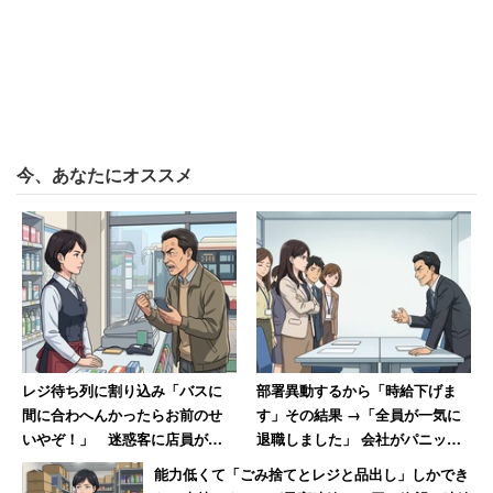
は、家事や育児を休みなく繰り返す大変さを知りません。
毎日家族全員の食事を作り、買い物に出かけ、掃除や洗濯
をしながら育児をこなす。そこに仕事まで入ってくると、
パート勤務であっても日々の忙しさは苛烈になります。
仕事の大変さは、例えると100メートル走の繰り返しで
今、あなたにオススメ
す。100メートルの全力疾走はハードですが、毎日の帰宅
後や週末には休みがあります。一方、家事育児は365日休
みなく走り続ける、終わりのないマラソンです。どちらも
大変ですが、その性質は全く異なります。
一方、妻の方は多くが仕事の大変さも知っています。総務
省の労働力調査によると、2021年に正規の職員・従業員
レジ待ち列に割り込み「バスに
部署異動するから「時給下げま
として働く15～24歳の男性144万人に対して、女性は132
間に合わへんかったらお前のせ
す」その結果 →「全員が一気に
万人とほとんど差がありません。結婚や出産を経て女性の
いやぞ！」 迷惑客に店員が反
退職しました」 会社がパニック
撃「私のせいじゃないです」
に陥った話
比率は減少していきますが、社会に出て間もないころは、
能力低くて「ごみ捨てとレジと品出し」しかでき