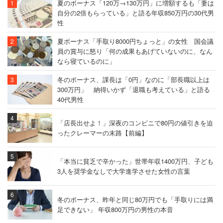
夏のボーナス「120万→130万円」に増額するも「妻は
自分の2倍もらっている」と語る年収850万円の30代男
性
夏ボーナス「手取り8000円ちょっと」の女性 国会議
員の賞与に怒り「何の成果もあげていないのに、なん
なら寝ているのに」
冬のボーナス、課長は「0円」なのに「部長職以上は
300万円」 納得いかず「退職も考えている」と語る
40代男性
「店長出せよ！」深夜のコンビニで80円の値引きを迫
ったクレーマーの末路【前編】
「本当に貧乏で辛かった」世帯年収1400万円、子ども
3人を奨学金なしで大学進学させた女性の言葉
冬のボーナス、昨年と同じ80万円でも「手取りには満
足できない」 年収800万円の男性の本音