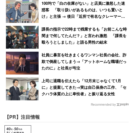
100均で「白の在庫がない」と店員に激怒した迷
惑客 「取り扱いがあるものは、いつも置いと
け」と主張 → 後日「近所で有名なクレーマー」
と判明
課長の指示で22時まで残業するも「お前こんな時
間まで何してたんだ？」と言われ激怒 「課長を
殴ろうとしました」と語る男性の結末
社員に暴言を吐きまくるワンマン社長の会社、詐
欺で倒産してしまう→「アットホームな職場だっ
たのに」と社長が号泣
上司に退職を伝えたら「12月末じゃなくて1月
に」と提案してきた→実は自己保身の工作、「セ
クハラ体質の上に卑怯者」と振り返る女性
Recommended by
【PR】注目情報