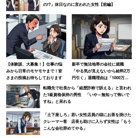
の!?」休日なのに言われた女性【前編】
【体験談、大募集！】仕事の悩
新卒で無法地帯の会社に就職
みから日常のモヤモヤまで！皆
「やる気が見えないから給料2万
さまの投稿お待ちしております
円引く」退職理由は「1000万円
売り上げてボーナス6万円」だっ
転職先で社長から「経歴詐称で訴える」と言われ
た女性【後編】
た1級資格保持の男性 「いや～無知って怖いで
すね」と呆れる
「土下座しろ」若い女性店員の頭にお茶を掛けた
クレーマー客 店長も助けに入らず女性は「もう
こんな会社辞めてやる」