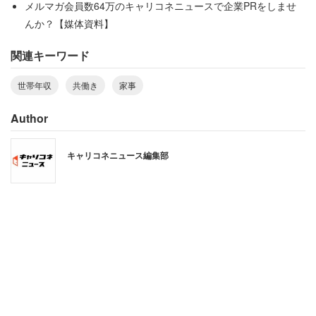
メルマガ会員数64万のキャリコネニュースで企業PRをしませ
夫。女性はどうにも許せないのだろう、「お金を貯めて定
んか？【媒体資料】
年退職したら絶対離婚すると心に決めて頑張っている」と
関連キーワード
綴っていた。
世帯年収
共働き
家事
家事は終わりのないマラソン
Author
キャリコネニュース編集部
ワークスタイル研究家の川上敬太郎氏は次のように語る。
＜世の夫は、朝早く家を出て夜遅くまでハードに働き、家
計収入獲得のために頑張っています。だから、自分と同じ
ように働いていない妻を見て、ラクしているように思えて
しまうのかもしれません。
しかし、そこには大きな盲点があります。世の男性の多く