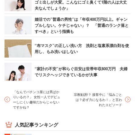
ゴミ出しが大変。こんなにゴミ臭くて1階の人は大丈
夫なんでしょうか」
婚活での”普通の男性”は「年収400万円以上。ギャン
ブルしない。ケチじゃない」？ 「普通のランク落と
すべき」という指摘も
“布マスク”の正しい洗い方 洗剤と塩素系漂白剤を使
用し、もみ洗いはしない
“家計の不安”が和らぐ目安は世帯年収800万円 夫婦
でリスクヘッジできているかが大事
「なんでパチンコ屋には男ばか
宗教勧誘!？ 接客中に「悩みごと
りいるの？」 女性一人でデビュ
は？必ず力になるわ！」と言わ
ーしにくい趣味だからじゃない
れたエピソード
ですかね？
人気記事ランキング