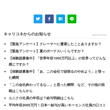
共働きの不満をこうぶちまける。
「正社員フルタイムで働いていても、家事も育児も母親で
ある私がほとんど行っている。子どもたちも母親である私
がすべきと思っている」
キャリコネからのお知らせ
sponsored
【緊急アンケート】クレーマーに遭遇したことありますか？
正社員で働く前はパートとして働いていた女性。その当時
【緊急アンケート】夏のボーナスいくらですか？
夫から「暇そうで羨ましい、もっと働け、ちゃんと働け」
【体験談募集中】「世帯年収1000万円以上」の世界ってどんな
と言われたという。そこで「時間に余裕が持てそうな正社
感じですか？
員の仕事をしようか」と相談したところ
【体験談募集中】「あ、この会社で頑張るのやめよう」と悟っ
た瞬間
「『経験と資格があるんだからそれを生かして給料のいい
「この会社終わってるな…」と思った瞬間 など、その他の投
ところでちゃんと働け』と言われた。『だったら協力して
稿はこちらから
よ』と言うと『やる』と口にはするものの行動はなし」
ユニクロ社員の年収は？給与明細はこちら
平均年収2000万円！日本一給与が高いキーエンス社員の口コミ
働けと言う割に「協力」は口約束だけで行動が伴わない