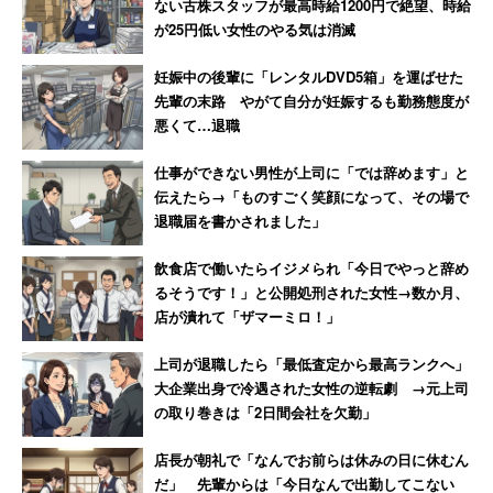
女性も男性と遜色ない仕事経験を有しているのです。
ない古株スタッフが最高時給1200円で絶望、時給
が25円低い女性のやる気は消滅
仕事の大変さしか知らない夫が、妻に「もっと働け」など
妊娠中の後輩に「レンタルDVD5箱」を運ばせた
と言い捨てる姿を見て育てば、子どもも少なからず感化さ
先輩の末路 やがて自分が妊娠するも勤務態度が
悪くて…退職
れることになります。仕事と家事育児両方の大変さを知る
妻からすれば、そんな夫に腹立たしさはもちろん、滑稽さ
仕事ができない男性が上司に「では辞めます」と
すら感じてしまうのではないでしょうか。＞
伝えたら→「ものすごく笑顔になって、その場で
退職届を書かされました」
飲食店で働いたらイジメられ「今日でやっと辞め
るそうです！」と公開処刑された女性→数か月、
店が潰れて「ザマーミロ！」
上司が退職したら「最低査定から最高ランクへ」
大企業出身で冷遇された女性の逆転劇 →元上司
の取り巻きは「2日間会社を欠勤」
店長が朝礼で「なんでお前らは休みの日に休むん
だ」 先輩からは「今日なんで出勤してこない