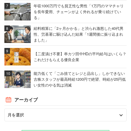
年収1000万円でも貧乏性な男性「1万円のママチャリ
を長年愛用、チェーンがよく外れるが乗り続けてい
る」
給料精算に「2ヶ月かかる」と渋られ激怒した40代男
性、労基署に駆け込んだ結果「1週間後に振り込まれ
ました」
【二度漬け不要】串カツ田中HDの平均給与はいくら？
これだけもらえる優良企業
能力低くて「ごみ捨てとレジと品出し」しかできない
古株スタッフが最高時給1200円で絶望、時給が25円低
い女性のやる気は消滅
アーカイブ