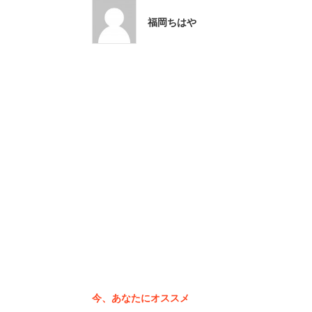
福岡ちはや
女性は「年収200万円、手取り月13万4
綴っていた。転職先を決める際は雇用形
業員構成まで詳しく確認するに越したこ
今、あなたにオススメ