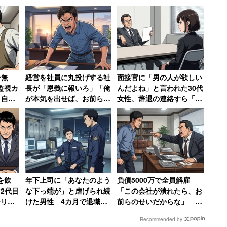
ン無
経営を社員に丸投げする社
面接官に「男の人が欲しい
監視カ
長が「恩義に報いろ」「俺
んだよね」と言われた30代
、自転
が本気を出せば、お前らは
女性、辞退の連絡すら「電
 →
居場所がなくなる」発言
話するお金と時間ももった
店も潰
激怒した男性、社長を罵倒
いなかった」
して退職【後編】
を飲
年下上司に「あなたのよう
負債5000万で全員解雇
2代目
な下っ端が」と虐げられ続
「この会社が潰れたら、お
モリー
けた男性 4カ月で退職→
前らのせいだからな」 社
を罵倒
告発して復讐を果たすまで
長の責任転嫁に絶句【前
Recommended by
【前編】
編】