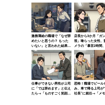
激務薄給の職場で「なぜ辞
店長から3か月「ガ
めたいと思うの？ もった
視」喰らった女性、
いない」と言われた結果
メラの「暴言2時間
→「さらにやる気を失いま
車破壊」の証拠で反撃
した。もちろん退職」
店長はクビ、その後
れる
仕事ができない男性が上司
恐怖！職場でビール
に「では辞めます」と伝え
み、車で帰る上司が“
たら→「ものすごく笑顔に
社長”に就任→「メ
なって、その場で退職届を
が足りない」と社員
書かされました」
する地獄に