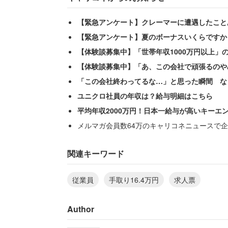
【緊急アンケート】クレーマーに遭遇したこと
【緊急アンケート】夏のボーナスいくらですか
【体験談募集中】「世帯年収1000万円以上」
【体験談募集中】「あ、この会社で頑張るのや
「この会社終わってるな…」と思った瞬間 な
ユニクロ社員の年収は？給与明細はこちら
平均年収2000万円！日本一給与が高いキーエ
メルマガ会員数64万のキャリコネニュースで企
都内在住の40代前半女性（その他／正社
会社に正社員で就職できたけれど、前職
関連キーワード
った」と後悔する。
従業員
手取り16.4万円
求人票
「しかも働いてみてわかったのが、求人
Author
の半数以上が家族のため、得や楽をする
変なことや仕事をさせられている」