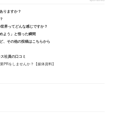
ありますか？
？
の世界ってどんな感じですか？
めよう」と悟った瞬間
ど、その他の投稿はこちらから
ンス社員の口コミ
業PRをしませんか？【媒体資料】
員・職員）も、転職したはいいものの、「中小企業の
の大企業の非正規社員のほうが給料も仕事内容も良か
票とは大きく違い昇給もなく、賞与も違った。従業員
のはその一族ばかり。家族以外の従業員が損をし、大