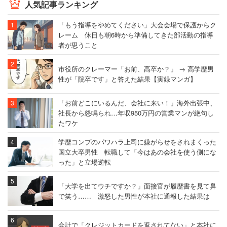
人気記事ランキング
「もう指導をやめてください」大会会場で保護からク
レーム 休日も朝6時から準備してきた部活動の指導
者が思うこと
市役所のクレーマー「お前、高卒か？」 → 高学歴男
性が「院卒です」と答えた結果【実録マンガ】
「お前どこにいるんだ、会社に来い！」海外出張中、
社長から怒鳴られ…年収950万円の営業マンが絶句し
たワケ
学歴コンプのパワハラ上司に嫌がらせをされまくった
国立大卒男性 転職して「今はあの会社を使う側にな
った」と立場逆転
「大学を出てウチですか？」面接官が履歴書を見て鼻
で笑う…… 激怒した男性が本社に通報した結果は
会計で「クレジットカードを返されてない」と本社に