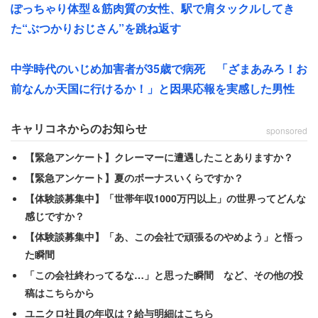
法律にも無知及び無関心だったため法の悪用をされている
ぽっちゃり体型＆筋肉質の女性、駅で肩タックルしてき
ことにも気づかなかった」
た“ぶつかりおじさん”を跳ね返す
ブラック企業が残業代を抑えるために悪用する「固定残業
中学時代のいじめ加害者が35歳で病死 「ざまあみろ！お
代」だが、固定時間を超過した分は、残業代が支払われな
前なんか天国に行けるか！」と因果応報を実感した男性
くてはならない。しかし前述のとおり45時間を超えた残業
代に対する支払いはなかった」という。
キャリコネからのお知らせ
sponsored
【緊急アンケート】クレーマーに遭遇したことありますか？
その後子供も成長し、残業をする機会が徐々に増えていっ
【緊急アンケート】夏のボーナスいくらですか？
たという女性。退職するまでの3年間は「営業事務（アシ
【体験談募集中】「世帯年収1000万円以上」の世界ってどんな
スタント）の枠を超えた業務を任され一気に残業代が増え
感じですか？
た」と語る。
【体験談募集中】「あ、この会社で頑張るのやめよう」と悟っ
た瞬間
「最初の1年目は頑張れたし、やりがいもあったが評価は
「この会社終わってるな…」と思った瞬間 など、その他の投
大きく変わらない。2年目は1年目以上に頑張ったが評価は
稿はこちらから
ほとんど変化なし。3年目は頑張ることに疲れ退職を考え
ユニクロ社員の年収は？給与明細はこちら