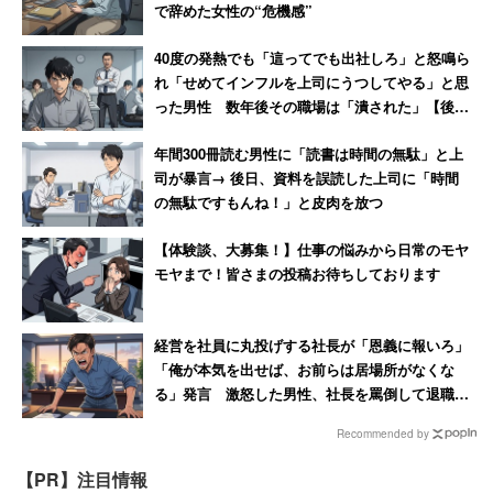
で辞めた女性の“危機感”
40度の発熱でも「這ってでも出社しろ」と怒鳴ら
れ「せめてインフルを上司にうつしてやる」と思
った男性 数年後その職場は「潰された」【後
編】
年間300冊読む男性に「読書は時間の無駄」と上
司が暴言→ 後日、資料を誤読した上司に「時間
の無駄ですもんね！」と皮肉を放つ
【体験談、大募集！】仕事の悩みから日常のモヤ
モヤまで！皆さまの投稿お待ちしております
経営を社員に丸投げする社長が「恩義に報いろ」
「俺が本気を出せば、お前らは居場所がなくな
る」発言 激怒した男性、社長を罵倒して退職
【後編】
Recommended by
【PR】注目情報