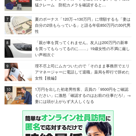
猛クレーム 防犯カメラを確認すると…
夏のボーナス「120万→130万円」に増額するも「妻は
自分の2倍もらっている」と語る年収850万円の30代男
性
「親が車を買ってくれません。友人は200万円の新車
を買ってもらってるのに……」19歳女性の不満に厳し
い声相次ぐ
理不尽上司にムカついたので「そのまま事務所でエリ
アマネージャーに電話して退職」薬局を即行で辞めた
女性【後編】
1万円を出した初老男性客、店員の「9500円をご確認
ください」に激怒「確認するのはお前の仕事だろ!」→
妻には頭が上がらず大人しくなる