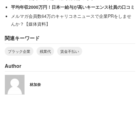
ながら仕事をしていた」
平均年収2000万円！日本一給与が高いキーエンス社員の口コミ
メルマガ会員数64万のキャリコネニュースで企業PRをしませ
んか？【媒体資料】
「パートさんより安い時給で働いていたのか
とショックを受けた」
関連キーワード
ブラック企業
残業代
賃金不払い
心身ともに疲弊し退職した後のこと。時間に余裕ができた
Author
ため労働基準法関連を調べたところ、「違法だらけ」であ
ることがわかった。そして
林加奈
「せめて残業代未払い請求はしようと給料明細を見て計算
しようにも計算できないので労基に相談に行った。そこで
基本給が最低賃金を下回っていたことも判明。25年間勤務
し、最低賃金でもショックなのに最低賃金でさえ支払われ
ていない、責任もなく経験の少ないパートさんより安い時
給で働いていたのかとショックを受けた」