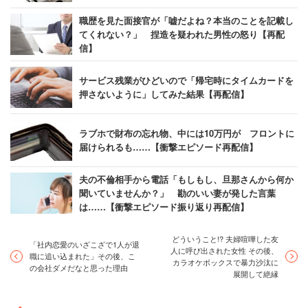
職歴を見た面接官が「嘘だよね？本当のことを記載し
てくれない？」 捏造を疑われた男性の怒り【再配
信】
サービス残業がひどいので「帰宅時にタイムカードを
押さないように」してみた結果【再配信】
ラブホで財布の忘れ物、中には10万円が フロントに
届けられるも……【衝撃エピソード再配信】
夫の不倫相手から電話「もしもし、旦那さんから何か
聞いていませんか？」 勘のいい妻が発した言葉
は……【衝撃エピソード振り返り再配信】
どういうこと!? 夫婦喧嘩した友
「社内恋愛のいざこざで1人が退
人に呼び出された女性 その後、
職に追い込まれた」その後、こ
カラオケボックスで暴力沙汰に
の会社ダメだなと思った理由
展開して絶縁