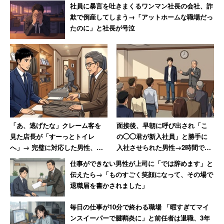
社員に暴言を吐きまくるワンマン社長の会社、詐
欺で倒産してしまう→「アットホームな職場だっ
たのに」と社長が号泣
「あ、逃げたな」クレーム客を
面接後、早朝に呼び出され「こ
見た店長が「すーっとトイレ
の◯◯君が新入社員」と勝手に
へ」→ 完璧に対応した男性、店
入社させられた男性→2時間でス
長の“ニヤニヤ”に呆れ果てる
ピード退職果たす
仕事ができない男性が上司に「では辞めます」と
伝えたら→「ものすごく笑顔になって、その場で
退職届を書かされました」
毎日の仕事が10分で終わる職場 「暇すぎてマイ
ンスイーパーで腱鞘炎に」と前任者は退職、3年