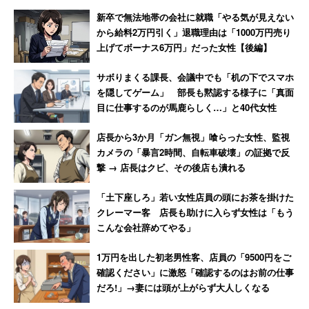
男性→その後、会社は吸収合併
数か月、店が潰れて「ザマーミ
新卒で無法地帯の会社に就職「やる気が見えない
され消滅
ロ！」
から給料2万円引く」退職理由は「1000万円売り
上げてボーナス6万円」だった女性【後編】
サボりまくる課長、会議中でも「机の下でスマホ
を隠してゲーム」 部長も黙認する様子に「真面
目に仕事するのが馬鹿らしく…」と40代女性
店長から3か月「ガン無視」喰らった女性、監視
カメラの「暴言2時間、自転車破壊」の証拠で反
撃 → 店長はクビ、その後店も潰れる
「土下座しろ」若い女性店員の頭にお茶を掛けた
クレーマー客 店長も助けに入らず女性は「もう
こんな会社辞めてやる」
1万円を出した初老男性客、店員の「9500円をご
確認ください」に激怒「確認するのはお前の仕事
だろ!」→妻には頭が上がらず大人しくなる