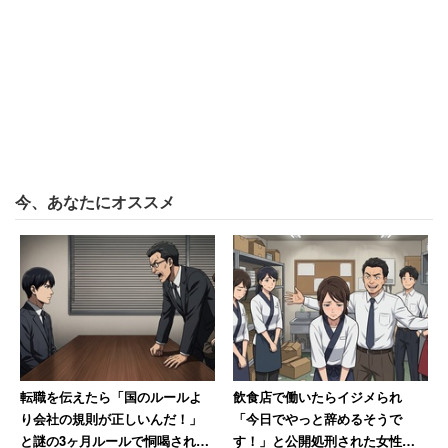
女性は「まだ元職場で働いていて同じ扱いを受けているほ
かの人のためにも労基に届けを出すと同時に未払い残業代
を請求した」という。その結果
「世に知られることを嫌う会社側はすんなり未払い分を支
払ってくれたが、今思えば訴訟を起こし謝罪を求めればよ
今、あなたにオススメ
かったと思う」
と綴っている。未払い残業代を請求できても、最低賃金以
下で25年間働かされた恨みは簡単には消えないようだ。
転職を伝えたら「国のルールよ
飲食店で働いたらイジメられ
り会社の規則が正しいんだ！」
「今日でやっと辞めるそうで
と謎の3ヶ月ルールで恫喝された
す！」と公開処刑された女性→