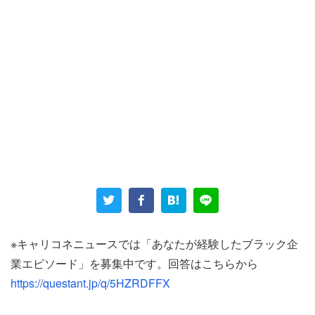
女性は「入社当時は固定残業代の制度はなく、リーマンシ
ョック直後に入社してきた会長の息子が労務士も一緒に連
れてきて悪改革」した、と振り返る。
「固定残業代は基本給にプラスして45時間分支払われたも
のではなく、もともと基本給だった金額を基本給と固定残
※キャリコネニュースでは「あなたが経験したブラック企
業代に項目を振り分けただけ。当時勤続15年なのに入社当
業エピソード」を募集中です。回答はこちらから
時よりも基本給が下がるという不思議な現象が起こった
https://questant.jp/q/5HZRDFFX
が、子育て中でほぼ定時で帰宅していたため実害はなく、