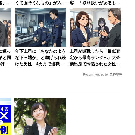
後、元
くて固そうなもの」が入っ
客 「取り扱いがあるもの
SBを
てそうなバッグで体当た
は、いつも置いとけ」と主
】
り 「おぞましい人種」と
張 → 後日「近所で有名な
った従来のステップとは異なる方法で学生の確保に取
語る40代男性
クレーマー」と判明
スクール「WebCamp」を運営する
インフラトップ
に遭っ
年下上司に「あなたのよう
上司が退職したら「最低査
直結する「コラボキャンプ」を3月下旬に行う。
給と同
な下っ端が」と虐げられ続
定から最高ランクへ」大企
の評価
けた男性 4カ月で退職→
業出身で冷遇された女性の
ミロと
告発して復讐を果たすまで
逆転劇 →元上司の取り巻
学生を対象とし、成績優秀な受講者にはエイチームへ
Recommended by
【前編】
きは「2日間会社を欠勤」
キャンプ中4回行われる講義にすべて出席した学生に
バックされる。
とのコラボは行っており、今年春には2人の新卒者が
座提供だけでなく、人事との交流の機会やオフィス見
らう予定のため、内定者はさらに増えると思われま