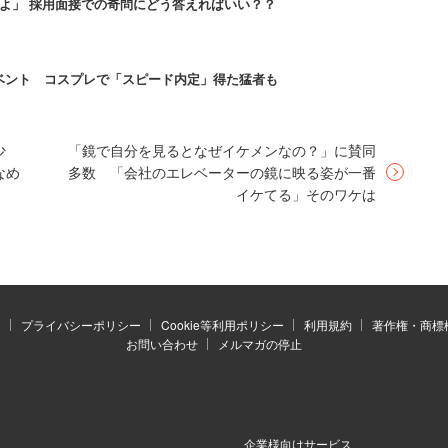
よ」 採用面接での奇問にどう答えればいい？？
性や学びについて書いた履歴書を提出する。
「THE PLAYROOM VR」を使ったグループ選考と
ベント コスプレで「スピード内定」得た猛者も
題にどう立ち向かったかのプロセスも評価対象だ。
少
「鏡で自分を見るとなぜイケメンなの？」に賛同
ター
上で「弊社はゲームが下手でも内定出します」と
なめ
多数 「会社のエレベーターの鏡に映る姿が一番
イケてる」そのワケは
会社で人材の争奪戦が熾烈化している様子だ。
内定もらうのが先か、はたまた新社会人となった17卒
チキンレースが今 始まる…！！！」という呟きが見ら
にミスマッチを起こしては元も子もない。焦らず確実
）
プライバシーポリシー
Cookie等利用ポリシー
利用規約
著作権・商標
お問い合わせ
メルマガの停止
ところだ。
企業様向けサービス