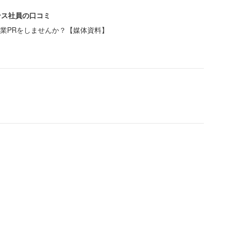
ンス社員の口コミ
業PRをしませんか？【媒体資料】
就職氷河期世代からすれば羨ましい限り