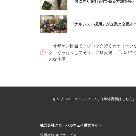
「おにぎりを1万円で売る方法を答え
略したかなど、ゲーマーならではの戦略
協力プレー選考は「NEW みんなのGOLF」
「ナルシスト採用」が企業と交流イ
なっており、勝ち負けだけではなく、課
「オザケン目当てフジロック行く元オリーブ
これについてゲーム会社のセガは
ツイッ
女、ぐったりしてそう」に猛反発 「ババア
んな小僧」
自社への応募を呼び掛けるなど、様々な
ツイッターには「就活生となった18卒が
が仕事を辞めるのが先か、人生を賭けた
れた。目先の内定だけに囚われ、就職後
キャリコネニュースについて（媒体資料はこちら
に進路を選べるよう、心してかかりたい
株式会社グローバルウェイ運営サイト
求職者様向けサービス