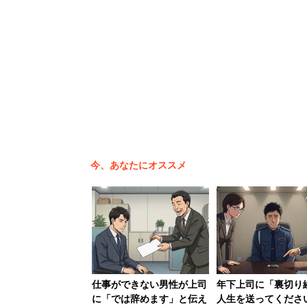
人材会社の
ディスコ
は2月23日、1万8
今、あなたにオススメ
れによれば、前の年（今春入社予定者）よ
少」は7.9％と、大差で「増加」が上回
を象徴する結果となっている。
また、「採用予定人数の確保よりも、学生
的多数ではあるが、「学生の質より人数を
仕事ができない男性が上司
年下上司に「裏切り
に「では辞めます」と伝え
人生を送ってくださ
ての2割台になった。人材獲得競争の激