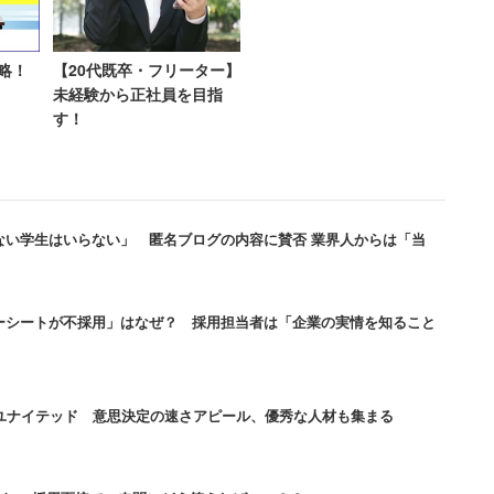
略！
【20代既卒・フリーター】
未経験から正社員を目指
か、新社会人となった17卒が仕
す！
ない学生はいらない」 匿名ブログの内容に賛否 業界人からは「当
施してきた
面白法人カヤック
は、今年は「いちゲー採
」「ゲーム履歴書選考」「協力プレー選考」の3つを
んだことをアピール材料として就職活動が出来るよう
ーシートが不採用」はなぜ？ 採用担当者は「企業の実情を知ること
ル活動と同様の学びはゲームからも得られると判断し
たユナイテッド 意思決定の速さアピール、優秀な人材も集まる
ーション4で獲得率0.1％という「プラチナトロフィ
ゲーム履歴書選考では、どんなゲームをどのように攻