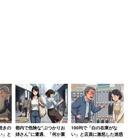
058社を対象に18年卒者の採用方針について調査した。そ
りも採用を「増加」すると答えたのは29.3％、「減
った。増加が減少を上回るのは7年連続で、売り手市場
の質を優先」と答えた企業が80％と依然として圧倒
重視」すると答えた企業も20％あり、調査以来初め
続きの
都内で危険な“ぶつかりお
100均で「白の在庫がな
い」と
姉さん”に遭遇、「何か重
い」と店員に激怒した迷惑
化がうかがえる。