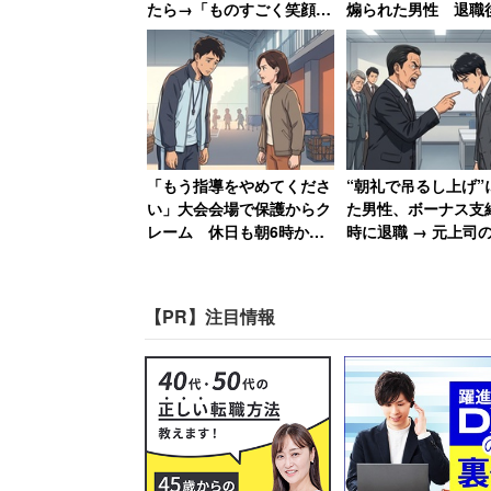
たら→「ものすごく笑顔に
煽られた男性 退職
なって、その場で退職届を
職場にパワハラ証拠U
書かされました」
送付した結果【後編
こうした中、スーツ、履歴書、面接とい
り組む会社も多く見られる。
webデザイン・プログラミングの短期学習
「もう指導をやめてくださ
“朝礼で吊るし上げ”
は、IT企業
エイチーム
と共同で、内定に
い」大会会場で保護からク
た男性、ボーナス支
レーム 休日も朝6時から
時に退職 → 元上司
準備してきた部活動の指導
が急降下で「ザマア
プログラマーやwebデザイナーを目指す
者が思うこと
思いました」
の特別選考ルートが開かれる。さらに、
【PR】注目情報
は、受講料2万9800円が全額キャッシュ
同社の担当者は「これまでもエイチーム
エイチームに入社の予定です。今回は講
学会も実施して会社への理解を深めても
す」と期待を語っていた。