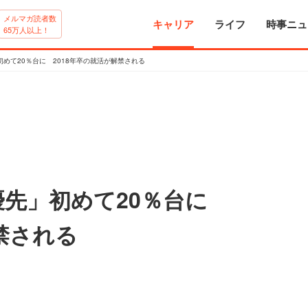
メルマガ読者数
キャリア
ライフ
時事ニュ
65万人以上！
めて20％台に 2018年卒の就活が解禁される
優先」初めて20％台に
禁される