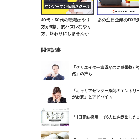
40代・50代の転職はやり
あの注目企業のDX戦
方が9割。的ハズレなやり
18卒が内定もらうのが先
方、終わりにしませんか
事を辞めるのが先か」
関連記事
「クリエイター志望なのに成果物が
また、これまでも特徴的な採用活動を実
然」の声も
用」を実施。「プラチナトロフィー選考
用意し、ゲームのプレイ実績やそこで学
「キャリアセンター添削のエントリ
にした。学生時代のアルバイトやサーク
が必要」とアドバイス
た結果の実施だ。
「1日完結採用」で6人に内定出し
プラチナトロフィー選考では、プレイステ
ー」の所持者は一次選考が免除になる。