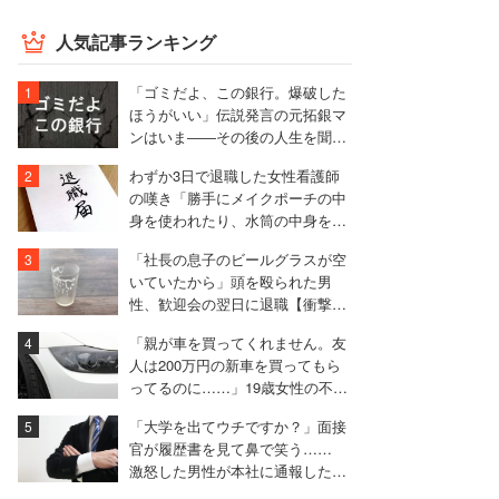
人気記事ランキング
「ゴミだよ、この銀行。爆破した
ほうがいい」伝説発言の元拓銀マ
ンはいま――その後の人生を聞い
た
わずか3日で退職した女性看護師
の嘆き「勝手にメイクポーチの中
身を使われたり、水筒の中身を捨
てられたり」
「社長の息子のビールグラスが空
いていたから」頭を殴られた男
性、歓迎会の翌日に退職【衝撃エ
ピソード振り返り再配信】
「親が車を買ってくれません。友
人は200万円の新車を買ってもら
ってるのに……」19歳女性の不満
に厳しい声相次ぐ
「大学を出てウチですか？」面接
官が履歴書を見て鼻で笑う……
激怒した男性が本社に通報した結
果は