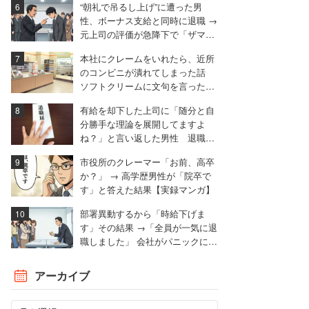
“朝礼で吊るし上げ”に遭った男
性、ボーナス支給と同時に退職 →
元上司の評価が急降下で「ザマア
ミロと思いました」
本社にクレームをいれたら、近所
のコンビニが潰れてしまった話
ソフトクリームに文句を言ったと
ころ……。
有給を却下した上司に「随分と自
分勝手な理論を展開してますよ
ね？」と言い返した男性 退職届
も強気で出す
市役所のクレーマー「お前、高卒
か？」 → 高学歴男性が「院卒で
す」と答えた結果【実録マンガ】
部署異動するから「時給下げま
す」その結果 →「全員が一気に退
職しました」 会社がパニックに陥
った話
アーカイブ