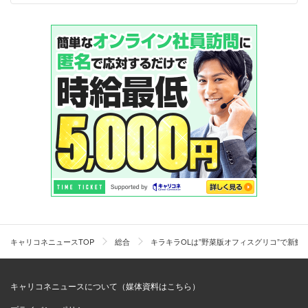
外資系企業は、先行投資的に健康に良いことをして病気の
リスクを減らそうという考え方が浸透しています。背景に
は、皆加入の健康保険組合がないという事情があるようで
すが。あとは、CSA(Community Supported Agriculture：
地域コミュニティで農業を支えようという概念)も浸透し
ています。たとえば米国では「Farmigo（ファーミゴ）」
という、オフィスや教会などで20人のメンバーを組めれ
ば、農家から新鮮な野菜を直送するサービスが広がってい
るそうですよ。
――このしくみは農家にとってもメリットがあるのではな
いでしょうか。
キャリコネニュースTOP
総合
キラキラOLは”野菜版オフィスグリコ”で新鮮野菜
キャリコネニュースについて（媒体資料はこちら）