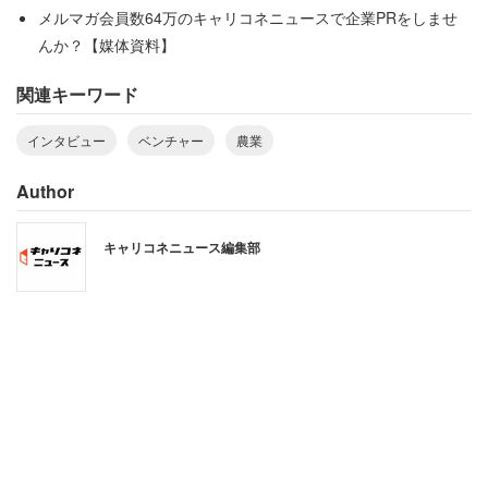
メルマガ会員数64万のキャリコネニュースで企業PRをしませ
んか？【媒体資料】
川岸亮造氏
関連キーワード
インタビュー
ベンチャー
農業
川岸：
当社はもともと「農業活性」や「地域活性」を目指
Author
して2012年に起業しました。最初は野菜の個人宅配や直
接販売などを事業にしていたのですが、農家から野菜を送
キャリコネニュース編集部
るための送料は、実は1セット分も5セット分もそれほど変
わらないんです。じゃあ「5セット分を消費できるほど人
が集まっているところはどこか？」と考え、企業に目をつ
けました。
当初はオフィスで野菜セットを共同購入してもらい、各自
で必要な野菜を持ち帰れるようなサービスをイメージして
いたんです。ただ、調査を進めていく中で「オフィスで食