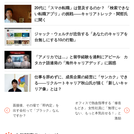
20代に「スマホ転職」は普及するのか？ 「検索できな
い転職アプリ」の挑戦――キャリアトレック・関哲氏
――新しいビジネスモデルを確立するまでには、苦労があ
に聞く
ったと思います。
ジャック・ウェルチが忠告する「あなたのキャリアを
台無しにする10の行動」
「アメリカでは…」と留学経験を過剰にアピール カ
タカナ語連発の「海外キャリアデッド」に困惑
仕事を辞めずに、成長企業の経営に「サンカク」でき
る――リクルートキャリア秋山氏が描く「新しいキャ
リア像」とは？
オフィスで熱血指導する「修造
面接後、その場で「即内定」を
もどき」 女性社員に「無理じゃ
出す会社って「ブラック」なん
ない、もっと本気出せる！」と
トマトのかぶりものをかぶる川岸氏
ですか？
激励