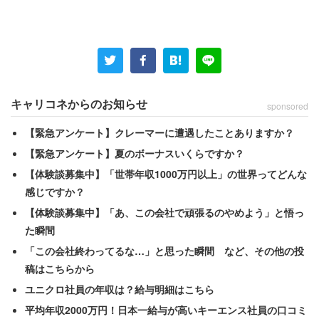
冷蔵庫は無料レンタル。地元でしか流通しな
キャリコネからのお知らせ
sponsored
い「ミニマンゴー」も
【緊急アンケート】クレーマーに遭遇したことありますか？
【緊急アンケート】夏のボーナスいくらですか？
――「オフィスに野菜を届ける」という発想は、どこから
【体験談募集中】「世帯年収1000万円以上」の世界ってどんな
生まれたのでしょうか？
感じですか？
【体験談募集中】「あ、この会社で頑張るのやめよう」と悟っ
た瞬間
「この会社終わってるな…」と思った瞬間 など、その他の投
稿はこちらから
ユニクロ社員の年収は？給与明細はこちら
平均年収2000万円！日本一給与が高いキーエンス社員の口コミ