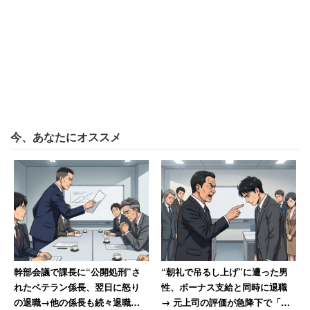
べたい」という声をいただいて、起業して1年弱で今のサ
ービスの原型ができました。
――農家から、どのように野菜をオフィスまで届けている
のですか？
今、あなたにオススメ
幹部会議で課長に“公開処刑”さ
“朝礼で吊るし上げ”に遭った男
れたベテラン係長、翌日に怒り
性、ボーナス支給と同時に退職
ミニトマト（下）、みかん（上）
の退職→他の係長も続々退職し
→ 元上司の評価が急降下で「ザ