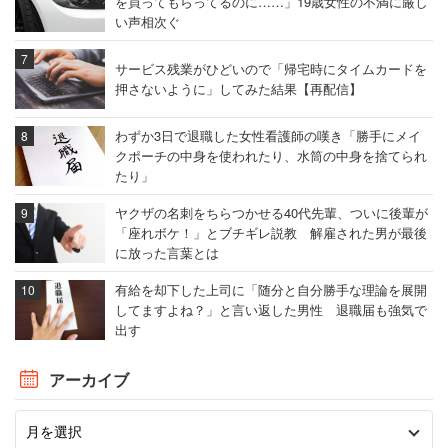
を買ってもらってるのに……」19歳女性の不満に厳し
い声相次ぐ
サービス残業がひどいので「帰宅時にタイムカードを
押さないように」してみた結果【再配信】
わずか3日で退職した女性看護師の嘆き「勝手にメイ
クポーチの中身を使われたり、水筒の中身を捨てられ
たり」
冷蔵庫は無料でレンタルされる
ヤクザの名刺をちらつかせる40代先輩、ついに後輩が
「座れボケ！」とブチギレ説教 解雇された男が最後
に放った言葉とは
川岸：
今導入頂いているのはITベンチャー企業や外資系企
業が多いです。IT企業の場合は、エンジニア向けの福利厚
有給を却下した上司に「随分と自分勝手な理論を展開
してますよね？」と言い返した男性 退職届も強気で
生として導入される企業が多いですね。いまエンジニアは
出す
雇用面で売り手市場なので、人材獲得のためのアピールや
モチベーション維持に使っていただく企業もあります。実
アーカイブ
際エンジニアの方は生活が不規則な方も多いので、健康面
で喜ばれているという声も聞きます。