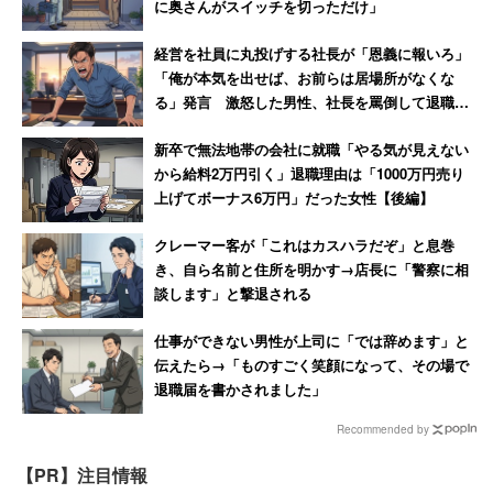
のは、5センチくらいのミニマンゴー。受粉しなかった無
に奥さんがスイッチを切っただけ」
核のマンゴーですが、産地（前回提供した時は沖縄が産地
経営を社員に丸投げする社長が「恩義に報いろ」
でした）でしか売られておらず、甘くて美味しいです。あ
「俺が本気を出せば、お前らは居場所がなくな
とは小ナスも、「食べてみると意外と美味しかった」とい
る」発言 激怒した男性、社長を罵倒して退職
【後編】
う声を頂いていますね。レンジで温めて「ナス味噌」とし
新卒で無法地帯の会社に就職「やる気が見えない
て食べていただきました。調味料やソースも、冷蔵庫の上
から給料2万円引く」退職理由は「1000万円売り
に置いていますよ。
上げてボーナス6万円」だった女性【後編】
クレーマー客が「これはカスハラだぞ」と息巻
最近では、イタリア野菜もラインナップに追加しました。
き、自ら名前と住所を明かす→店長に「警察に相
セロリのような「スティッキオ」、ブロッコリーの仲間の
談します」と撃退される
「スティックセニョール」など…。珍しい野菜も、食べ方
仕事ができない男性が上司に「では辞めます」と
をイメージしてもらえれば試してもらえるので、色々とラ
伝えたら→「ものすごく笑顔になって、その場で
インナップを増やせればと思っています。
退職届を書かされました」
Recommended by
→（3/3頁）導入が多いのは「ITベンチャー」と「外資系
企業」
【PR】注目情報