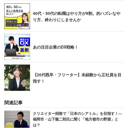
続きを読む
40代・50代の転職はやり方が9割。的ハズレなや
り方、終わりにしませんか
あの注目企業のDX戦略！
【20代既卒・フリーター】未経験から正社員を目
指す！
関連記事
クリエイター招致で「日本のシアトル」を目指す！―
導入が多いのは「ITベンチャー」と「外資系
福岡市・山下龍二郎氏に聞く「地方都市の野望」と
企業」
は？