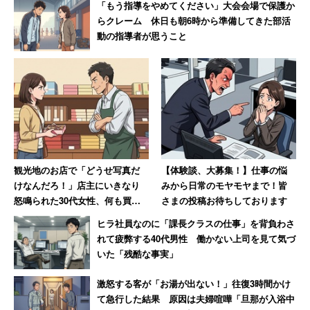
「もう指導をやめてください」大会会場で保護か
――どんな商品に人気があるのですか？
らクレーム 休日も朝6時から準備してきた部活
動の指導者が思うこと
観光地のお店で「どうせ写真だ
【体験談、大募集！】仕事の悩
けなんだろ！」店主にいきなり
みから日常のモヤモヤまで！皆
怒鳴られた30代女性、何も買わ
さまの投稿お待ちしております
きゅうり（左上）
ずに怒りの退店【前編】
ヒラ社員なのに「課長クラスの仕事」を背負わさ
れて疲弊する40代男性 働かない上司を見て気づ
いた「残酷な事実」
川岸：
きゅうりやミニトマトといった、食べ方のイメージ
が湧きやすいものですね。価格は1パック100円～200円程
激怒する客が「お湯が出ない！」往復3時間かけ
度（商品によっては300円）です。「珍しい」と喜ばれた
て急行した結果 原因は夫婦喧嘩「旦那が入浴中