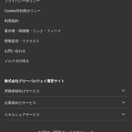
プライバシーポリシー
Cookie等利用ポリシー
利用規約
著作権・商標権・リンク・フィード
情報提供・リクエスト
お問い合わせ
KONPEITO社のエントランス
メルマガの停止
川岸：
OFFICE DE YASAIに参加することで、農家は決ま
株式会社グローバルウェイ運営サイト
った量を決まった価格で出荷できるようになります。野菜
は市場に出すと需給によって価格が上下し、思ったような
求職者様向けサービス
値段がつかないことも少なくありません。直接販売を考え
企業様向けサービス
る農家も増えているのですが、販売先を独自に確保するの
スキルシェアサービス
は難しいんです。また、規格外の小さな野菜で今まで販売
できないとされていたものもパックに詰め、オフィスとい
© 2011 - 2026 キャリコネニュース