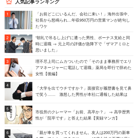
人気記事ランキング
川岸：
最初の営業には苦労しましたね。社長つながりで企
業に手紙を書いたり、トマトのかぶりものをしてイベント
「お前どこにいるんだ、会社に来い！」海外出張中、
社長から怒鳴られ…年収950万円の営業マンが絶句し
でミニトマトを無料で配ったり…。そのようなことをしな
たワケ
がら、都内の企業を中心に徐々に認知されてきました。
“朝礼で吊るし上げ”に遭った男性、ボーナス支給と同
時に退職 → 元上司の評価が急降下で「ザマアミロと
運営面では、夏場の野菜の配送ですね。収穫後はずっと冷
思いました」
温環境に置かなければ、すぐにしおれてしまいます。オフ
理不尽上司にムカついたので「そのまま事務所でエリ
ィスに提供する冷蔵庫も、開けっ放しになると商品がぜん
アマネージャーに電話して退職」薬局を即行で辞めた
ぶ痛んでしまうので、採用する冷蔵庫のモデルチェンジも
女性【後編】
実行しました。
「大学を出てウチですか？」面接官が履歴書を見て鼻
で笑う…… 激怒した男性が本社に通報した結果は
――導入企業にはどのようなところが多いですか？
市役所のクレーマー「お前、高卒か？」 → 高学歴男
性が「院卒です」と答えた結果【実録マンガ】
「親が車を買ってくれません。友人は200万円の新車