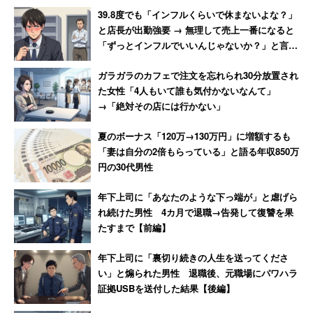
て「6つあった現場は1つに」
マアミロと思いました」
39.8度でも「インフルくらいで休まないよな？」
と店長が出勤強要 → 無理して売上一番になると
川岸：
配達した野菜をそのまま食べていただくために、生
「ずっとインフルでいいんじゃないか？」と言わ
産者が収穫したのち、専用拠点で洗浄・殺菌し、パッキン
れて激怒した男性
グしています。それを当社のデポに送り、そこから企業に
ガラガラのカフェで注文を忘れられ30分放置され
た女性「4人もいて誰も気付かないなんて」
無料でレンタルしている冷蔵庫に週1～2回運びます。運搬
→「絶対その店には行かない」
は、配送員が電動自転車で運んでいます。提携農家は40ほ
どで、配送先は東京都を中心に約200拠点。毎週150パッ
夏のボーナス「120万→130万円」に増額するも
「妻は自分の2倍もらっている」と語る年収850万
クずつ配送しても、すぐに冷蔵庫から野菜がなくなってし
円の30代男性
まう会社もあります。
年下上司に「あなたのような下っ端が」と虐げら
料金プランは3つで、オフィスグリコのように個々の商品
れ続けた男性 4カ月で退職→告発して復讐を果
たすまで【前編】
代を社員が支払う「イージープラン」のほか、会社と社員
で代金を分け合う「シェアプラン」や、会社がすべて負担
年下上司に「裏切り続きの人生を送ってくださ
してくれる「ハッピープラン」を採用する会社もありま
い」と煽られた男性 退職後、元職場にパワハラ
証拠USBを送付した結果【後編】
す。