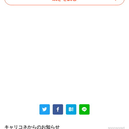
例えば、同僚がプレゼン資料の入ったUSBを家に忘れ、取
引先に2時間遅れて怒らせたというミスをしても、上司は
同僚の肩に手を置き「しょうがない、人間誰にだって忘れ
物はあるさ」と声をかけただけでした。「なぜ怒らないの
か」訊いたところ、
キャリコネからのお知らせ
sponsored