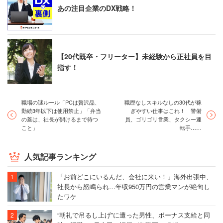
あの注目企業のDX戦略！
【20代既卒・フリーター】未経験から正社員を目
指す！
職場の謎ルール「PCは贅沢品、
職歴なしスキルなしの30代が稼
勤続3年以下は使用禁止」「弁当
ぎやすい仕事はこれ！ 警備
の蓋は、社長が開けるまで待つ
員、ゴリゴリ営業、タクシー運
こと」
転手……
人気記事ランキング
「お前どこにいるんだ、会社に来い！」海外出張中、
社長から怒鳴られ…年収950万円の営業マンが絶句し
たワケ
“朝礼で吊るし上げ”に遭った男性、ボーナス支給と同