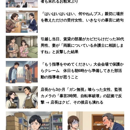
者も呆れるお粗末ぶり
業務に支障のあるミスを指摘するのは当然ですが、すでに
「はいはいはいはい、何やねんブス」親切に場所
起こってしまったことを変えることはできません。「怒
を教えただけの受付女性、いきなりの暴言に絶句
る」ことが仕事の成果に繋がらないことを、この上司はよ
くわかっているのでしょう。羨ましいくらいの上司です。
引越し当日、賃貸の部屋がカビだらけだった30代
男性、妻が「両親についている弁護士に相談しま
また、アンガーマネジメントでは自身の「こうするべき」
すね」と反撃した結果
という考え方が守られないとき怒りが生じるとも説いてい
「もう指導をやめてください」大会会場で保護か
ます。質問者は、上司や同僚の心配をしているかのようで
らクレーム 休日も朝6時から準備してきた部活
すが、実は「失敗したら怒られるべき」という自分の考え
動の指導者が思うこと
と違うやり方が、気に入らなかっただけかもしれません。
店長から3か月「ガン無視」喰らった女性、監視
カメラの「暴言2時間、自転車破壊」の証拠で反
撃 → 店長はクビ、その後店も潰れる