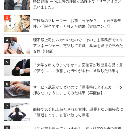
時に退職 → 元上司の評価が急降下で「ザマアミロと
思いました」
市役所のクレーマー「お前、高卒か？」 → 高学歴男
性が「院卒です」と答えた結果【実録マンガ】
理不尽上司にムカついたので「そのまま事務所でエリ
アマネージャーに電話して退職」薬局を即行で辞めた
女性【後編】
「大学を出てウチですか？」面接官が履歴書を見て鼻
で笑う…… 激怒した男性が本社に通報した結果は
サービス残業がひどいので「帰宅時にタイムカードを
押さないように」してみた結果【再配信】
面接で30分以上待たされた女性、謝罪もない面接官に
「辞退します」と言い放って帰宅
「親が車を買ってくれません。友人は200万円の新車