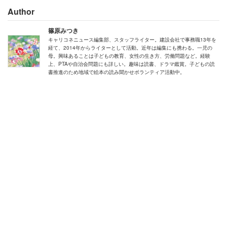
Author
ただ怒っても良いことは無い 怒られた側の
篠原みつき
40％「モチベーションが低下した」
キャリコネニュース編集部、スタッフライター。建設会社で事務職13年を
経て、2014年からライターとして活動。近年は編集にも携わる。一児の
母。興味あることは子どもの教育、女性の生き方、労働問題など。経験
上、PTAや自治会問題にも詳しい。趣味は読書、ドラマ鑑賞。子どもの読
質問のベストアンサーは、「この上司のために頑張ろうと
書推進のため地域で絵本の読み聞かせボランティア活動中。
いう社員がいて、成果を上げているから上司も同じやり方
をしているのでは。あなたは恵まれている」といった趣旨
の回答でした。上司のタイプを「鬼」か「仏」に分けたと
き、質問者の上司は「仏」であるという指摘もありまし
た。
パワハラ問題など企業のコンプライアンスに厳しい目が向
けられる昨今、下手に怒ることは上司自身の首を絞めるこ
とに繋がりかねません。一方で、マネジメントの手法を学
ばないままストレスを部下にぶつけるような怒り方をする