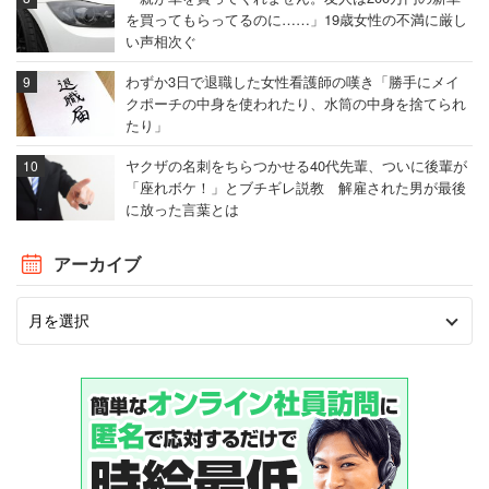
を買ってもらってるのに……」19歳女性の不満に厳し
い声相次ぐ
わずか3日で退職した女性看護師の嘆き「勝手にメイ
クポーチの中身を使われたり、水筒の中身を捨てられ
たり」
ヤクザの名刺をちらつかせる40代先輩、ついに後輩が
「座れボケ！」とブチギレ説教 解雇された男が最後
に放った言葉とは
アーカイブ