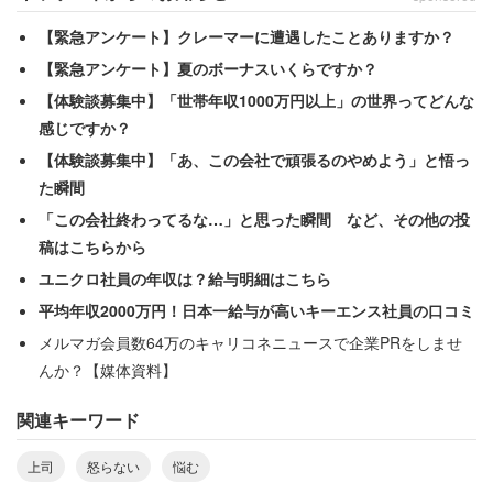
「怒っても問題の解決にはならない。それよりも大
【緊急アンケート】クレーマーに遭遇したことありますか？
事なのは失敗を乗り越える事だ」
【緊急アンケート】夏のボーナスいくらですか？
【体験談募集中】「世帯年収1000万円以上」の世界ってどんな
感じですか？
と返ってきたと言います。
【体験談募集中】「あ、この会社で頑張るのやめよう」と悟っ
た瞬間
管理職として非常に理性的で真っ当な答えだと筆者は思い
「この会社終わってるな…」と思った瞬間 など、その他の投
ます。怒っても解決しないことに労力を費やすのは無駄で
稿はこちらから
す。しかし相談者は、「怒られることもまた次へ繋がる経
ユニクロ社員の年収は？給与明細はこちら
験」という教育をされてきたため、「少し複雑な心境で
平均年収2000万円！日本一給与が高いキーエンス社員の口コミ
す」と不満な様子。上司は誰にでも平等に優しく良い人だ
メルマガ会員数64万のキャリコネニュースで企業PRをしませ
けれども、このままではいつか上司が取り返しのつかない
んか？【媒体資料】
ことになると想像し、「みんなその上司に甘やかされっぱ
関連キーワード
なしのままでは流石にマズイのでは無いのでしょう
か……」と思い詰めています。
上司
怒らない
悩む