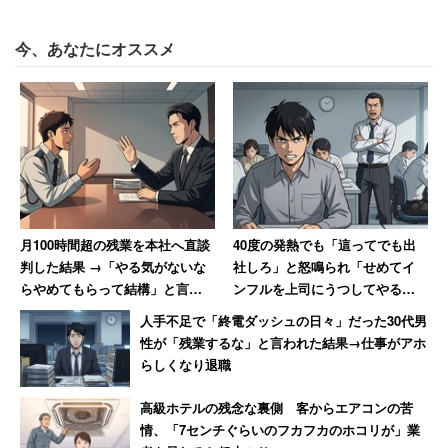
上司も多く、それで精神を病む人も大勢います。そうした
背景もあって、この質問が今注目されたのでしょう。
今、あなたにオススメ
怒りを上手にコントロールする「アンガーマネジメント」
について書かれた書籍、『アンガーマネジメント・管理職
の教科書』（総合科学出版）には、感情的に怒るのではな
く、人や物を傷つけることなく上手に「叱る」手法が提唱
されています。
月100時間超の残業を本社へ直談
40度の発熱でも「這ってでも出
同書には、日本アンガーマネジメント協会が行った2016
判した結果 →「やる気がないな
社しろ」と怒鳴られ「せめてイ
年の調査が紹介されています。怒った側（上司や先輩）
らやめてもらって結構」と言わ
ンフルを上司にうつしてやる」
れた男性
と思った男性 数年後その職場
は、業務への影響は「どのような状態にもならなかった」
人手不足で「終電ダッシュの日々」だった30代男
は「潰された」【後編】
が58.7％と半数以上であるのに対し、怒られた側は「モチ
性が「残業するな」と言われた結果→仕事がアホ
らしくなり退職
ベーションが低下した」40.6％、「相手を避けるようにな
った」25.7％、「精神的に不安定になった」23.2％と、悪
高級ホテルの残念な裏側 客からエアコンの苦
影響が出ています。
情、「7センチぐらいのフカフカのホコリが」業