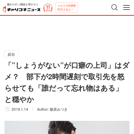
働きやすい職場を増やそう
メルマガ読者数
65万人以上！
総合
「”しょうがない”が口癖の上司」はダ
メ？ 部下が2時間遅刻で取引先を怒
らせても「誰だって忘れ物はある」
と穏やか
2019.1.14
Author:
篠原みつき