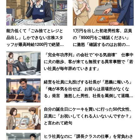
能力低くて「ごみ捨てとレジと
1万円を出した初老男性客、店員
品出し」しかできない古株スタ
の「9500円をご確認ください」
ッフが最高時給1200円で絶望、
に激怒「確認するのはお前の仕
時給が25円低い女性のやる気は
事だろ!」→妻には頭が上がらず
「完全年功序列」の会社で”やる気崩壊” 仕事中
消滅
大人しくなる
に犬の散歩、客が来ても無視する異常事態で「若
い社員が毎年辞めていきます」
経営を社員に丸投げする社長が「恩義に報いろ」
「俺が本気を出せば、お前らは居場所がなくな
る」発言 激怒した男性、社長を罵倒して退職
【後編】
自分の誕生日にケーキを買いに行った50代女性、
店員に「お祝いしてくれる人いないんですか？」
と言われて絶句
ヒラ社員なのに「課長クラスの仕事」を背負わさ