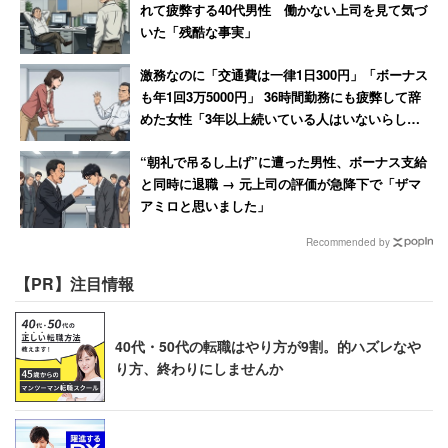
れて疲弊する40代男性 働かない上司を見て気づ
いた「残酷な事実」
激務なのに「交通費は一律1日300円」「ボーナス
も年1回3万5000円」 36時間勤務にも疲弊して辞
めた女性「3年以上続いている人はいないらし
い」
“朝礼で吊るし上げ”に遭った男性、ボーナス支給
と同時に退職 → 元上司の評価が急降下で「ザマ
アミロと思いました」
Recommended by
【PR】注目情報
40代・50代の転職はやり方が9割。的ハズレなや
り方、終わりにしませんか