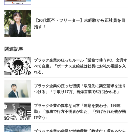
【20代既卒・フリーター】未経験から正社員を目
指す！
関連記事
ブラック企業の狂ったルール「業務で使うPC、文具す
べて自腹」「ボーナス支給後は社長にお礼の電話を入
れる」
ブラック企業の狂った習慣「取引先に架空請求を送り
つける」「手取り17万、自爆営業で8万引かれる」
ブラック企業の異常な日常「連勤を競わせ、196連
勤」「激務で行方不明者が出た」「投げられた物が飛
び交う」
ブラック企業の劣悪な労働環境「葬式行く暇あるなら