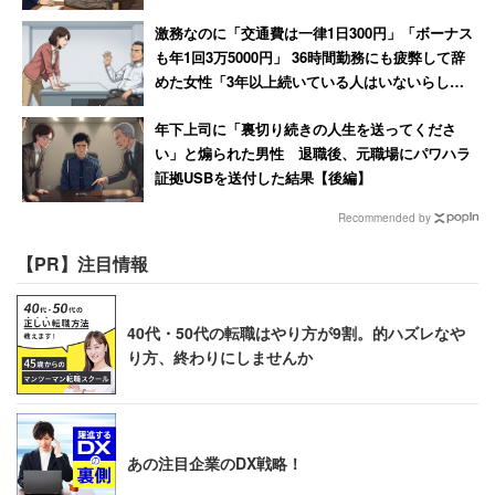
激務なのに「交通費は一律1日300円」「ボーナス
も年1回3万5000円」 36時間勤務にも疲弊して辞
めた女性「3年以上続いている人はいないらし
い」
年下上司に「裏切り続きの人生を送ってくださ
い」と煽られた男性 退職後、元職場にパワハラ
証拠USBを送付した結果【後編】
Recommended by
【PR】注目情報
40代・50代の転職はやり方が9割。的ハズレなや
り方、終わりにしませんか
あの注目企業のDX戦略！