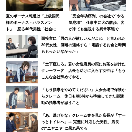
夏のボーナス報道は「上級国民
「完全年功序列」の会社で”やる
様のボーナス・ハラスメン
気崩壊” 仕事中に犬の散歩、客
ト」 怒る40代男性「社会に出
が来ても無視する異常事態で
てから一度も貰ったことがな
「若い社員が毎年辞めていきま
面接官に「男の人が欲しいんだよね」と言われた
い」
す」
30代女性、辞退の連絡すら「電話するお金と時間
ももったいなかった」
「土下座しろ」若い女性店員の頭にお茶を掛けた
クレーマー客 店長も助けに入らず女性は「もう
こんな会社辞めてやる」
「もう指導をやめてください」大会会場で保護か
らクレーム 休日も朝6時から準備してきた部活
動の指導者が思うこと
「あ、逃げたな」クレーム客を見た店長が「すー
っとトイレへ」→ 完璧に対応した男性、店長
の“ニヤニヤ”に呆れ果てる