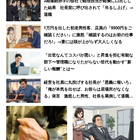
3期連続赤字の会社で経理担当が経費に口出しし
た結果 社長室に呼び出されて「吊るし上げ」→
退職
1万円を出した初老男性客、店員の「9500円をご
確認ください」に激怒「確認するのはお前の仕事
だろ!」→妻には頭が上がらず大人しくなる
「出世なんてコスパが悪い」と昇進を拒む有能な
部下〜管理職になりたがらない世代を動かす”新
しい報酬”とは〜
経営を社員に丸投げする社長が「恩義に報いろ」
「俺が本気を出せば、お前らは居場所がなくな
る」発言 激怒した男性、社長を罵倒して退職
【後編】