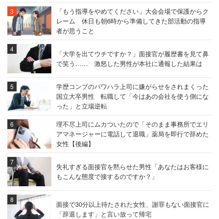
「もう指導をやめてください」大会会場で保護からク
レーム 休日も朝6時から準備してきた部活動の指導
者が思うこと
「大学を出てウチですか？」面接官が履歴書を見て鼻
で笑う…… 激怒した男性が本社に通報した結果は
学歴コンプのパワハラ上司に嫌がらせをされまくった
国立大卒男性 転職して「今はあの会社を使う側にな
った」と立場逆転
理不尽上司にムカついたので「そのまま事務所でエリ
アマネージャーに電話して退職」薬局を即行で辞めた
女性【後編】
失礼すぎる面接官を黙らせた男性「あなたはお客様に
もこんな態度で接するのですか？」
面接で30分以上待たされた女性、謝罪もない面接官に
「辞退します」と言い放って帰宅