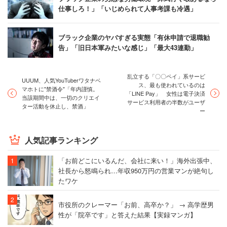
仕事しろ！」「いじめられて人事考課も冷遇」
ブラック企業のヤバすぎる実態「有休申請で退職勧
告」「旧日本軍みたいな感じ」「最大43連勤」
乱立する「〇〇ペイ」系サービ
UUUM、人気YouTuberワタナベ
ス、最も使われているのは
マホトに"禁酒令"「年内謹慎。
「LINE Pay」 女性は電子決済
当該期間中は、一切のクリエイ
サービス利用者の半数がユーザ
ター活動を休止し、禁酒」
ー
人気記事ランキング
「お前どこにいるんだ、会社に来い！」海外出張中、
社長から怒鳴られ…年収950万円の営業マンが絶句し
たワケ
市役所のクレーマー「お前、高卒か？」 → 高学歴男
性が「院卒です」と答えた結果【実録マンガ】