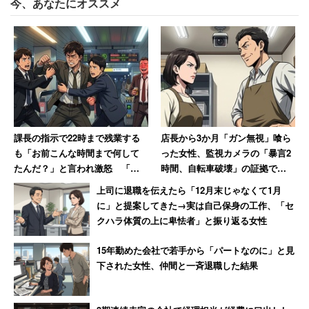
今、あなたにオススメ
課長の指示で22時まで残業する
店長から3か月「ガン無視」喰ら
も「お前こんな時間まで何して
った女性、監視カメラの「暴言2
たんだ？」と言われ激怒 「課
時間、自転車破壊」の証拠で反
長を殴ろうとしました」と語る
撃 → 店長はクビ、その後店も潰
上司に退職を伝えたら「12月末じゃなくて1月
男性の結末
れる
に」と提案してきた→実は自己保身の工作、「セ
クハラ体質の上に卑怯者」と振り返る女性
15年勤めた会社で若手から「パートなのに」と見
下された女性、仲間と一斉退職した結果