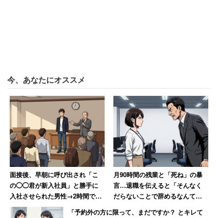
技術職だった40代男性も、募集要項と違い、「完全週休2
日を謳っていたが、入社してみれば土曜日は自主的にサー
ビス出勤を強要されました」という。
今、あなたにオススメ
「サービス残業は月間で170～200時間。時給に換算
したら500円を下回っていました。退職後に労基署
に通報したら、会社から電話があり『このアカ
が！』 と言われました」
キャリコネニュースでは引き続き
「ブラック企業経験談」
面接後、早朝に呼び出され「こ
月90時間の残業と「死ね」の暴
や
「年収と貯金に関するアンケート」
を募集しています。
の◯◯君が新入社員」と勝手に
言…退職を伝えると「そんなく
入社させられた男性→2時間でス
だらないことで辞めるなんて」
ピード退職果たす
→10年後、会社は倒産
「予約外の方に限って、まだですか？ とキレて