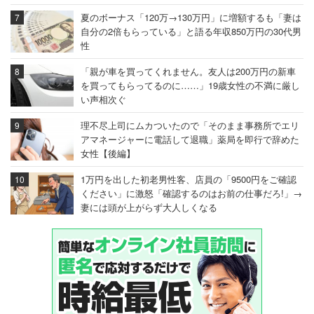
夏のボーナス「120万→130万円」に増額するも「妻は
自分の2倍もらっている」と語る年収850万円の30代男
性
「親が車を買ってくれません。友人は200万円の新車
を買ってもらってるのに……」19歳女性の不満に厳し
い声相次ぐ
理不尽上司にムカついたので「そのまま事務所でエリ
アマネージャーに電話して退職」薬局を即行で辞めた
女性【後編】
1万円を出した初老男性客、店員の「9500円をご確認
ください」に激怒「確認するのはお前の仕事だろ!」→
妻には頭が上がらず大人しくなる