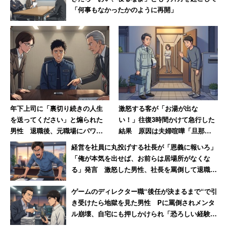
「何事もなかったかのように再開」
年下上司に「裏切り続きの人生
激怒する客が「お湯が出な
を送ってください」と煽られた
い！」往復3時間かけて急行した
男性 退職後、元職場にパワハ
結果 原因は夫婦喧嘩「旦那が
ラ証拠USBを送付した結果【後
入浴中に奥さんがスイッチを切
経営を社員に丸投げする社長が「恩義に報いろ」
編】
っただけ」
「俺が本気を出せば、お前らは居場所がなくな
る」発言 激怒した男性、社長を罵倒して退職
【後編】
ゲームのディレクター職“後任が決まるまで“で引
き受けたら地獄を見た男性 Pに罵倒されメンタ
ル崩壊、自宅にも押しかけられ「恐ろしい経験で
した」