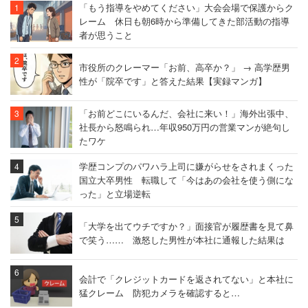
「もう指導をやめてください」大会会場で保護からク
レーム 休日も朝6時から準備してきた部活動の指導
者が思うこと
市役所のクレーマー「お前、高卒か？」 → 高学歴男
性が「院卒です」と答えた結果【実録マンガ】
「お前どこにいるんだ、会社に来い！」海外出張中、
社長から怒鳴られ…年収950万円の営業マンが絶句し
たワケ
学歴コンプのパワハラ上司に嫌がらせをされまくった
国立大卒男性 転職して「今はあの会社を使う側にな
った」と立場逆転
「大学を出てウチですか？」面接官が履歴書を見て鼻
で笑う…… 激怒した男性が本社に通報した結果は
会計で「クレジットカードを返されてない」と本社に
猛クレーム 防犯カメラを確認すると…