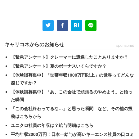
と認めている。労基署からの調査が入り、是正勧告に従っ
たが、労基署の指導がなくなると再び元のブラック企業に
戻った。
キャリコネからのお知らせ
sponsored
「接待でお客さんとご飯を食べに行っても、残業代
はでない。繁忙期には早朝6時の出勤が暗黙のルール
【緊急アンケート】クレーマーに遭遇したことありますか？
となっているものの、始業時間は変わらない。従業
【緊急アンケート】夏のボーナスいくらですか？
員の数が減っても求人はかけないから現役スタッフ
【体験談募集中】「世帯年収1000万円以上」の世界ってどんな
の負担が大きい。最低賃金を下回る月もある」
感じですか？
【体験談募集中】「あ、この会社で頑張るのやめよう」と悟っ
た瞬間
営業マンだった40代の男性にいたっては、36協定のレベ
「この会社終わってるな…」と思った瞬間 など、その他の投
ルをはるかに超えており、休日は2年6か月ぶりのときもあ
稿はこちらから
ったという。労働時間は「1か月で500時間を軽く超えて
ユニクロ社員の年収は？給与明細はこちら
いたのが当たり前」だったという。
平均年収2000万円！日本一給与が高いキーエンス社員の口コミ