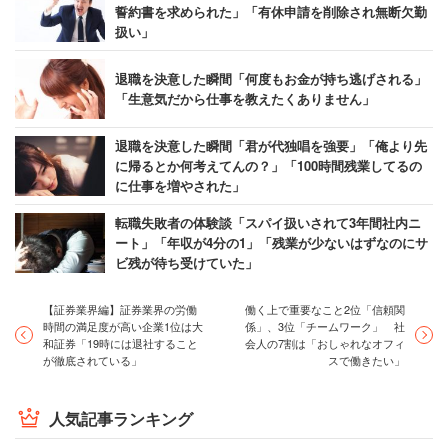
誓約書を求められた」「有休申請を削除され無断欠勤
扱い」
退職を決意した瞬間「何度もお金が持ち逃げされる」
「生意気だから仕事を教えたくありません」
退職を決意した瞬間「君が代独唱を強要」「俺より先
に帰るとか何考えてんの？」「100時間残業してるの
に仕事を増やされた」
転職失敗者の体験談「スパイ扱いされて3年間社内ニ
ート」「年収が4分の1」「残業が少ないはずなのにサ
ビ残が待ち受けていた」
【証券業界編】証券業界の労働
働く上で重要なこと2位「信頼関
時間の満足度が高い企業1位は大
係」、3位「チームワーク」 社
和証券「19時には退社すること
会人の7割は「おしゃれなオフィ
が徹底されている」
スで働きたい」
人気記事ランキング