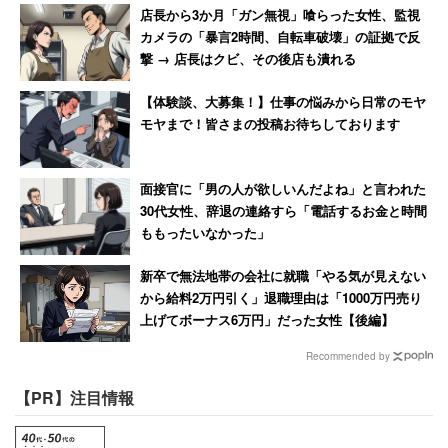
店長から3か月「ガン無視」喰らった女性、監視
カメラの「暴言2時間、自転車破壊」の証拠で反
撃 → 店長はクビ、その後店も潰れる
【体験談、大募集！】仕事の悩みから日常のモヤ
モヤまで！皆さまの投稿お待ちしております
面接官に「男の人が欲しいんだよね」と言われた
30代女性、辞退の連絡すら「電話するお金と時間
ももったいなかった」
新卒で無法地帯の会社に就職「やる気が見えない
から給料2万円引く」退職理由は「1000万円売り
上げてボーナス6万円」だった女性【後編】
Recommended by
【PR】注目情報