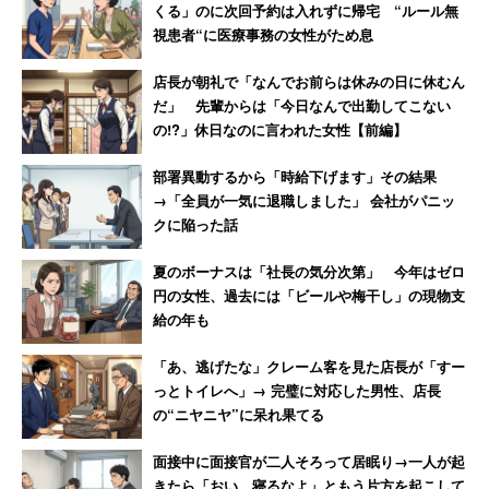
くる」のに次回予約は入れずに帰宅 “ルール無
視患者“に医療事務の女性がため息
店長が朝礼で「なんでお前らは休みの日に休むん
だ」 先輩からは「今日なんで出勤してこない
の!?」休日なのに言われた女性【前編】
部署異動するから「時給下げます」その結果
→「全員が一気に退職しました」 会社がパニッ
クに陥った話
夏のボーナスは「社長の気分次第」 今年はゼロ
円の女性、過去には「ビールや梅干し」の現物支
給の年も
「あ、逃げたな」クレーム客を見た店長が「すー
っとトイレへ」→ 完璧に対応した男性、店長
の“ニヤニヤ”に呆れ果てる
面接中に面接官が二人そろって居眠り→一人が起
きたら「おい、寝るなよ」ともう片方を起こして