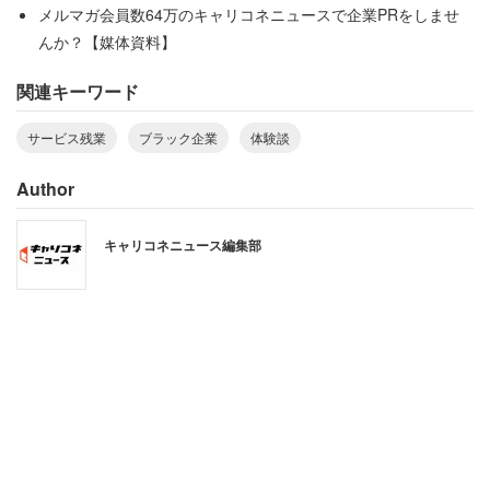
メルマガ会員数64万のキャリコネニュースで企業PRをしませ
んか？【媒体資料】
「21時間寝ずに働き、2時間寝てまた15時間
関連キーワード
働いたことも」
サービス残業
ブラック企業
体験談
調理系の職場で働いていた20代の女性は、「ほぼ3日間連
Author
続で働かされたことがあります。21時間寝ずに働き、2時
間寝てまた15時間働いたことも」と綴る。女性は、入社前
キャリコネニュース編集部
の求人条件や面接と大きく食い違う点にも苦しんだ。
「新卒の就活で9か月前に入社が決定していたのにも
関わらず、入社の半月前になって家から車で2時間半
の場所へ転勤と言い渡されました。転勤は無いと聞
いていたから決めたのに…。常に13時間休憩無しで
働くのが当たり前の職場で、私が自由に使えるのは1
日6時間しかありませんでした」