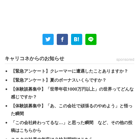
1位の「鹿島建設」で働く人からは、
「出産、育児休暇に関してはすでに制度化されてお
り、多くの女性社員が出産育児休暇を取得し、育児
期間中はフレックス制の勤務時間で勤務し、保育所
キャリコネからのお知らせ
sponsored
へのお迎えを行っているようです」（鹿島建設／企
画営業／40代前半男性／年収820万円）
【緊急アンケート】クレーマーに遭遇したことありますか？
【緊急アンケート】夏のボーナスいくらですか？
【体験談募集中】「世帯年収1000万円以上」の世界ってどんな
といった
口コミ
が寄せられている。同社は、天保11年に創
感じですか？
業し、2019年に創業180年を迎えた。「霞が関ビル」「六
【体験談募集中】「あ、この会社で頑張るのやめよう」と悟っ
本木ヒルズ」をはじめとして、大規模マンション・百貨店
た瞬間
等の建築のほか、東京駅丸の内駅舎の保存・復原に至るま
「この会社終わってるな…」と思った瞬間 など、その他の投
で、幅広く手掛けている。企画から設計、施工、管理に至
稿はこちらから
るまで高い技術力を持つ点が強みで、2019年3月期の売上
ユニクロ社員の年収は？給与明細はこちら