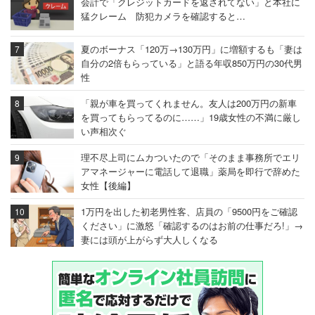
会計で「クレジットカードを返されてない」と本社に
猛クレーム 防犯カメラを確認すると…
夏のボーナス「120万→130万円」に増額するも「妻は
自分の2倍もらっている」と語る年収850万円の30代男
性
「親が車を買ってくれません。友人は200万円の新車
を買ってもらってるのに……」19歳女性の不満に厳し
い声相次ぐ
理不尽上司にムカついたので「そのまま事務所でエリ
アマネージャーに電話して退職」薬局を即行で辞めた
女性【後編】
1万円を出した初老男性客、店員の「9500円をご確認
ください」に激怒「確認するのはお前の仕事だろ!」→
妻には頭が上がらず大人しくなる