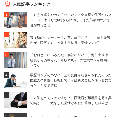
人気記事ランキング
「もう指導をやめてください」大会会場で保護からク
レーム 休日も朝6時から準備してきた部活動の指導
者が思うこと
市役所のクレーマー「お前、高卒か？」 → 高学歴男
性が「院卒です」と答えた結果【実録マンガ】
「お前どこにいるんだ、会社に来い！」海外出張中、
社長から怒鳴られ…年収950万円の営業マンが絶句し
たワケ
学歴コンプのパワハラ上司に嫌がらせをされまくった
国立大卒男性 転職して「今はあの会社を使う側にな
った」と立場逆転
「大学を出てウチですか？」面接官が履歴書を見て鼻
で笑う…… 激怒した男性が本社に通報した結果は