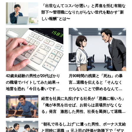
また、社長自ら「ワーク・ライフ・バランス向上委員会」
「出世なんてコスパが悪い」と昇進を拒む有能な
の委員長を務め、作業所での時差出勤、時間単位有給休暇
部下〜管理職になりたがらない世代を動かす”新
しい報酬”とは〜
制度の導入など、労働時間の減少に注力。育児・介護と仕
事との両立を支援するため、テレワーク制度を一部で試行
スタートさせているほか、企業主導型保育所とも提携する
など、新しい制度を次々と取り入れている会社だ。
42歳未経験の男性が20代ばかり
月90時間の残業と「死ね」の暴
の職場でバイトしてみた結果→
言…退職を伝えると「そんなく
地雷を恐れ「今日も暑いです
だらないことで辞めるなんて」
ね」しか話せないおっさんに
→10年後、会社は倒産
経営を社員に丸投げする社長が「恩義に報いろ」
「俺が本気を出せば、お前らは居場所がなくな
る」発言 激怒した男性、社長を罵倒して退職
【後編】
“朝礼で吊るし上げ”に遭った男性、ボーナス支給
と同時に退職 → 元上司の評価が急降下で「ザマ