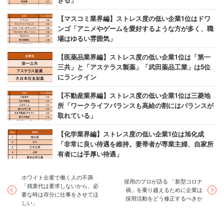
【マスコミ業界編】ストレス度の低い企業1位はドワ
ンゴ「アニメやゲームを愛好するような方が多く、職
場はゆるい雰囲気」
【医薬品業界編】ストレス度の低い企業1位は「第一
三共」と「アステラス製薬」「武田薬品工業」は5位
にランクイン
【不動産業界編】ストレス度の低い企業1位は三菱地
所「ワークライフバランスも高給の割にはバランスが
取れている」
【化学業界編】ストレス度の低い企業1位は旭化成
「非常に良い待遇を維持。妻帯者が専業主婦、自家所
有者には手厚い待遇」
ホワイト企業で働く人の不満
採用のプロが語る 「新型コロナ
「残業代は要求しないから、必
禍」を乗り越えるために企業は
要な時は存分に仕事をさせてほ
採用活動をどう修正するべきか
しい」