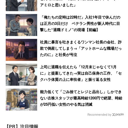
アミロと思いました」
「俺たちの定時は22時だ」入社1年目で休んだの
は正月の3日だけ ベテラン男性が新人時代に目
撃した“退職ドミノ”の現場【前編】
社員に暴言を吐きまくるワンマン社長の会社、詐
欺で倒産してしまう→「アットホームな職場だっ
たのに」と社長が号泣
上司に退職を伝えたら「12月末じゃなくて1月
に」と提案してきた→実は自己保身の工作、「セ
クハラ体質の上に卑怯者」と振り返る女性
能力低くて「ごみ捨てとレジと品出し」しかでき
ない古株スタッフが最高時給1200円で絶望、時給
が25円低い女性のやる気は消滅
Recommended by
【PR】注目情報