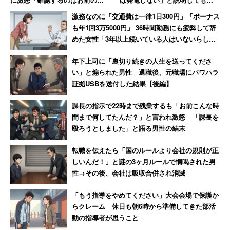
といった
口コミ
が寄せられている。同社は今から400年以
事だろ!」→妻には頭が上がらず
「すぐに来い！」
激務なのに「交通費は一律1日300円」「ボーナス
上前の1610年に創業された老舗の大手総合建設会社。大
大人しくなる
も年1回3万5000円」 36時間勤務にも疲弊して辞
阪に本社を置き、「あべのハルカス」などのラ ンドマー
めた女性「3年以上続いている人はいないらし
クを手がけている。長時間労働になりがちな建設業界にお
い」
年下上司に「裏切り続きの人生を送ってくださ
いて、ICT(情報通信技術)やBIM(ビルディング・インフォ
い」と煽られた男性 退職後、元職場にパワハラ
メーション・モデリング)、ロボットの活用などにより、
証拠USBを送付した結果【後編】
負担軽減や生産性向上に向けて動いている。こうした取り
課長の指示で22時まで残業するも「お前こんな時
組みによって、「健康経営優良法人2019(ホワイト500)」
間まで何してたんだ？」と言われ激怒 「課長を
にも選定された。
殴ろうとしました」と語る男性の結末
男性社会の建設業界を変えるべく、女性の活躍も積極的に
転職を伝えたら「国のルールより会社の規則が正
しいんだ！」と謎の3ヶ月ルールで恫喝された男
支援。「新・ダイバーシティ企業100選」(2015年度) に選
性→その後、会社は吸収合併され消滅
定されているほか、建設業界で初めて「均等・両立推進企
業表彰(2017年度)」の厚生労働大臣優良賞も受賞してい
「もう指導をやめてください」大会会場で保護か
らクレーム 休日も朝6時から準備してきた部活
る。
動の指導者が思うこと