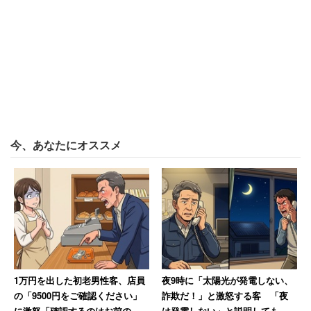
った」
同じく1位の「竹中工務店」で働く人からは、
「大きな物件を最初から最後まで担当できたので、
すごく達成感もありやりがいもありました。自分の
今、あなたにオススメ
知らないこともたくさんあり、とても勉強になりま
した。設計部はグループによって雰囲気がずいぶん
違うようでしたが、所属していた部署はかなりおお
らかで自由な雰囲気で、人間関係で悩まされたりと
いうことがなく、仕事に集中できました」（竹中工
務店／CADオペレーター／20代後半女性／年収400
万円）
1万円を出した初老男性客、店員
夜9時に「太陽光が発電しない、
の「9500円をご確認ください」
詐欺だ！」と激怒する客 「夜
に激怒「確認するのはお前の仕
は発電しない」と説明しても