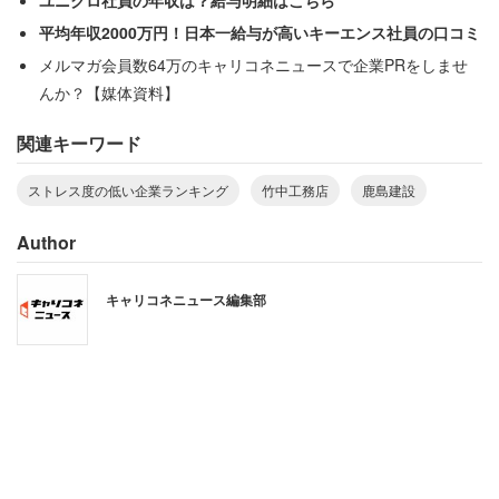
高は1兆9742億円にものぼった。
平均年収2000万円！日本一給与が高いキーエンス社員の口コミ
メルマガ会員数64万のキャリコネニュースで企業PRをしませ
育児のためのフレックス短時間勤務制度は、子どもが小学
んか？【媒体資料】
校卒業まで利用可能。社員が独自に設定できる「記念日休
関連キーワード
暇」もあり、ワークライフバランスを充実させている。長
時間労働を削減するため、「時短検討会」の開催や「働き
ストレス度の低い企業ランキング
竹中工務店
鹿島建設
方改革ワーキンググループ」も発足。女性の活躍支援にも
力を入れており、女性目線で建設現場の職場環境改善を図
Author
る「鹿島たんぽぽ活動」も行っている。こうした取り組み
キャリコネニュース編集部
が認められ、2014年には、「くるみん認定」を受けてい
るほか、2017年には「新・ダイバーシティ経営企業100
選」に選定されている。
竹中工務店「大きな物件を最初から最後まで
担当でき、すごく達成感もありやりがいもあ