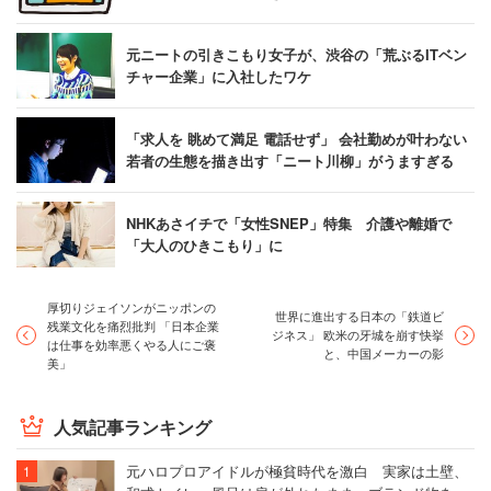
元ニートの引きこもり女子が、渋谷の「荒ぶるITベン
チャー企業」に入社したワケ
「求人を 眺めて満足 電話せず」 会社勤めが叶わない
若者の生態を描き出す「ニート川柳」がうますぎる
NHKあさイチで「女性SNEP」特集 介護や離婚で
「大人のひきこもり」に
厚切りジェイソンがニッポンの
世界に進出する日本の「鉄道ビ
残業文化を痛烈批判 「日本企業
ジネス」 欧米の牙城を崩す快挙
は仕事を効率悪くやる人にご褒
と、中国メーカーの影
美」
人気記事ランキング
元ハロプロアイドルが極貧時代を激白 実家は土壁、