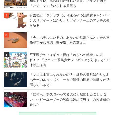
和式トイレ、風呂は扉が外れたまま、ブランド物を
「パチモン」扱いされる屈辱も
有吉弘行「クソリプばかり送るやつは懸賞キャンペー
ンのリツイートばかり」とツイッター上のアンチの傾
向語る
「今、ホテルにいるの。あなたの旦那さんと」夫の不
倫相手から電話、妻が返した言葉は…
平子理沙のフィギュア愛は「若さへの執着」の表
れ！？ 「セクシー系美少女フィギュアが好き」と100
体以上保有
「ブスは幽霊になれないの？」細身の美形ばかりなJ
ホラーのルッキズム 一方で妖怪の世界では醜女が活
躍しているぞ！
「25年もパチスロやってるのに万枚出したことがな
い」ヘビーユーザーの独白に改めて思う、万枚達成の
難しさ