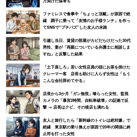
万負けた猛者も
ファミレスで食事中「ちょっと頂戴」が原因で絶
縁 調子に乗って「友情のお子様ランチ」を作っ
てSNSで“プチバズ”した友人の末路
引越し当日、賃貸の部屋がカビだらけだった30代
男性、妻が「両親についている弁護士に相談しま
すね」と反撃した結果
「土下座しろ」若い女性店員の頭にお茶を掛けた
クレーマー客 店長も助けに入らず女性は「もう
こんな会社辞めてやる」
店長から3か月「ガン無視」喰らった女性、監視
カメラの「暴言2時間、自転車破壊」の証拠で反
撃 → 店長はクビ、その後店も潰れる
友人と旅行したら「新幹線のトイレは絶対嫌」で
絶縁 東京駅の乗り換えが原因で20年の関係に終
止符を打った女性