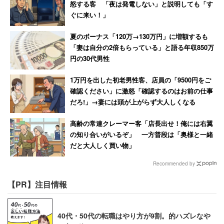
怒する客 「夜は発電しない」と説明しても「す
ぐに来い！」
夏のボーナス「120万→130万円」に増額するも
「妻は自分の2倍もらっている」と語る年収850万
円の30代男性
1万円を出した初老男性客、店員の「9500円をご
確認ください」に激怒「確認するのはお前の仕事
だろ!」→妻には頭が上がらず大人しくなる
高齢の常連クレーマー客「店長出せ！俺には右翼
の知り合いがいるぞ」 一方普段は「奥様と一緒
だと大人しく買い物」
Recommended by
【PR】注目情報
40代・50代の転職はやり方が9割。的ハズレなや