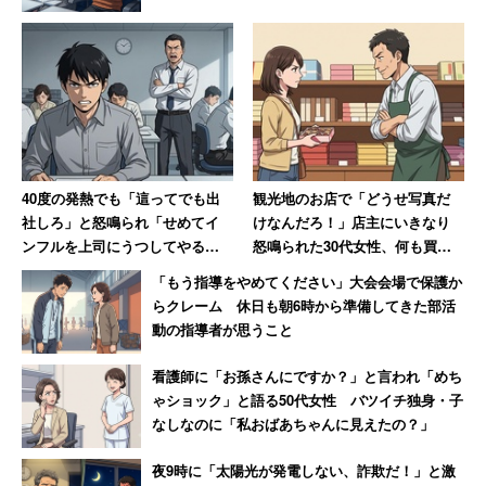
40度の発熱でも「這ってでも出
観光地のお店で「どうせ写真だ
社しろ」と怒鳴られ「せめてイ
けなんだろ！」店主にいきなり
ンフルを上司にうつしてやる」
怒鳴られた30代女性、何も買わ
と思った男性 数年後その職場
ずに怒りの退店【前編】
「もう指導をやめてください」大会会場で保護か
は「潰された」【後編】
らクレーム 休日も朝6時から準備してきた部活
動の指導者が思うこと
看護師に「お孫さんにですか？」と言われ「めち
ゃショック」と語る50代女性 バツイチ独身・子
なしなのに「私おばあちゃんに見えたの？」
夜9時に「太陽光が発電しない、詐欺だ！」と激