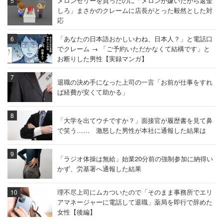
メロンゼリーを買ったのに「メロンが嫌いだから返金
しろ」まさかのクレームに店長がとった毅然とした対
応
「あなたの日本語おかしいわね、日本人？」と電話口
でクレーム → 「ご予約いただかなくて結構です」と
お断りした男性【実録マンガ】
退職の決め手になった上司の一言「お前が仕事をすれ
ば経費が安くて助かる」
「大学を出てウチですか？」面接官が履歴書を見て鼻
で笑う…… 激怒した男性が本社に通報した結果は
「ラジオ体操は無給」始業20分前の強制参加に納得い
かず、労基署へ通報した結果
理不尽上司にムカついたので「そのまま事務所でエリ
アマネージャーに電話して退職」薬局を即行で辞めた
女性【後編】