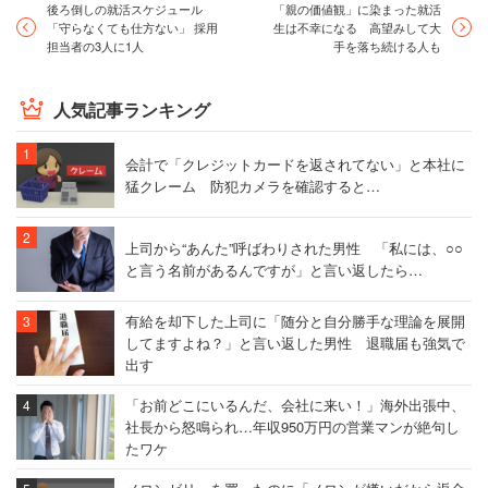
後ろ倒しの就活スケジュール
「親の価値観」に染まった就活
「守らなくても仕方ない」 採用
生は不幸になる 高望みして大
担当者の3人に1人
手を落ち続ける人も
人気記事ランキング
会計で「クレジットカードを返されてない」と本社に
猛クレーム 防犯カメラを確認すると…
上司から“あんた”呼ばわりされた男性 「私には、○○
と言う名前があるんですが」と言い返したら…
有給を却下した上司に「随分と自分勝手な理論を展開
してますよね？」と言い返した男性 退職届も強気で
出す
「お前どこにいるんだ、会社に来い！」海外出張中、
社長から怒鳴られ…年収950万円の営業マンが絶句し
たワケ