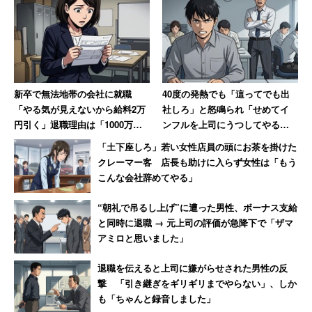
新卒で無法地帯の会社に就職
40度の発熱でも「這ってでも出
「やる気が見えないから給料2万
社しろ」と怒鳴られ「せめてイ
円引く」退職理由は「1000万円
ンフルを上司にうつしてやる」
売り上げてボーナス6万円」だっ
と思った男性 数年後その職場
「土下座しろ」若い女性店員の頭にお茶を掛けた
た女性【後編】
は「潰された」【後編】
クレーマー客 店長も助けに入らず女性は「もう
こんな会社辞めてやる」
“朝礼で吊るし上げ”に遭った男性、ボーナス支給
と同時に退職 → 元上司の評価が急降下で「ザマ
アミロと思いました」
退職を伝えると上司に嫌がらせされた男性の反
撃 「引き継ぎをギリギリまでやらない」、しか
も「ちゃんと録音しました」