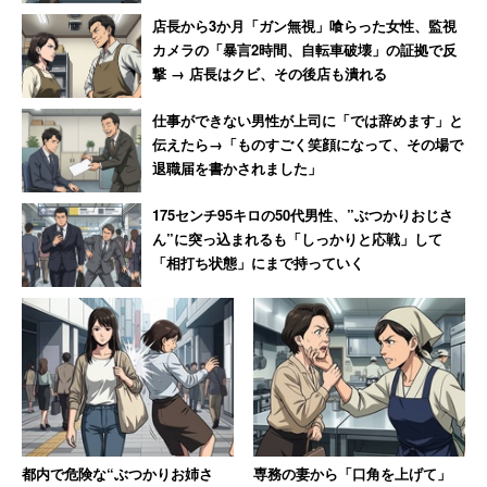
店長から3か月「ガン無視」喰らった女性、監視
カメラの「暴言2時間、自転車破壊」の証拠で反
撃 → 店長はクビ、その後店も潰れる
仕事ができない男性が上司に「では辞めます」と
伝えたら→「ものすごく笑顔になって、その場で
退職届を書かされました」
175センチ95キロの50代男性、”ぶつかりおじさ
ん”に突っ込まれるも「しっかりと応戦」して
「相打ち状態」にまで持っていく
都内で危険な“ぶつかりお姉さ
専務の妻から「口角を上げて」