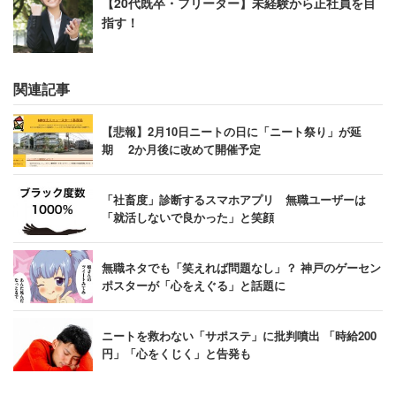
【20代既卒・フリーター】未経験から正社員を目
指す！
関連記事
【悲報】2月10日ニートの日に「ニート祭り」が延
期 2か月後に改めて開催予定
「社畜度」診断するスマホアプリ 無職ユーザーは
「就活しないで良かった」と笑顔
無職ネタでも「笑えれば問題なし」？ 神戸のゲーセン
ポスターが「心をえぐる」と話題に
ニートを救わない「サポステ」に批判噴出 「時給200
円」「心をくじく」と告発も