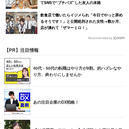
てSNSで“プチバズ”した友人の末路
飲食店で働いたらイジメられ「今日でやっと辞め
るそうです！」と公開処刑された女性→数か月、
店が潰れて「ザマーミロ！」
Recommended by
【PR】注目情報
40代・50代の転職はやり方が9割。的ハズレなや
り方、終わりにしませんか
あの注目企業のDX戦略！