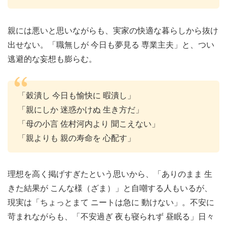
親には悪いと思いながらも、実家の快適な暮らしから抜け
出せない。「職無しが 今日も夢見る 専業主夫」と、つい
逃避的な妄想も膨らむ。
「穀潰し 今日も愉快に 暇潰し」
「親にしか 迷惑かけぬ 生き方だ」
「母の小言 佐村河内より 聞こえない」
「親よりも 親の寿命を 心配す」
理想を高く掲げすぎたという思いから、「ありのまま 生
きた結果が こんな様（ざま）」と自嘲する人もいるが、
現実は「ちょっとまて ニートは急に 動けない」。不安に
苛まれながらも、「不安過ぎ 夜も寝られず 昼眠る」日々