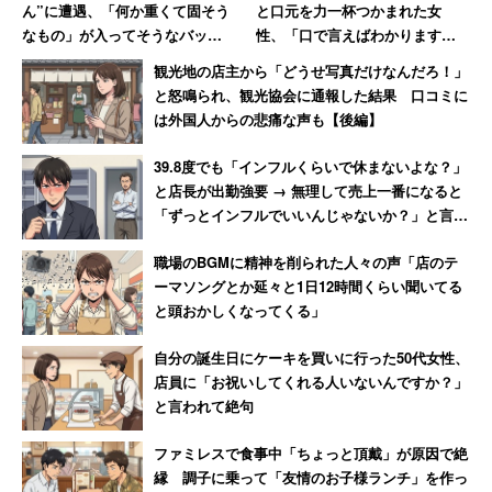
ん”に遭遇、「何か重くて固そう
と口元を力一杯つかまれた女
なもの」が入ってそうなバッグ
性、「口で言えばわかります
で体当たり 「おぞましい人
よ！」と顎をつかみ返し反撃 →
観光地の店主から「どうせ写真だけなんだろ！」
種」と語る40代男性
即行退職
と怒鳴られ、観光協会に通報した結果 口コミに
は外国人からの悲痛な声も【後編】
39.8度でも「インフルくらいで休まないよな？」
と店長が出勤強要 → 無理して売上一番になると
「ずっとインフルでいいんじゃないか？」と言わ
れて激怒した男性
職場のBGMに精神を削られた人々の声「店のテ
ーマソングとか延々と1日12時間くらい聞いてる
と頭おかしくなってくる」
自分の誕生日にケーキを買いに行った50代女性、
店員に「お祝いしてくれる人いないんですか？」
と言われて絶句
ファミレスで食事中「ちょっと頂戴」が原因で絶
縁 調子に乗って「友情のお子様ランチ」を作っ