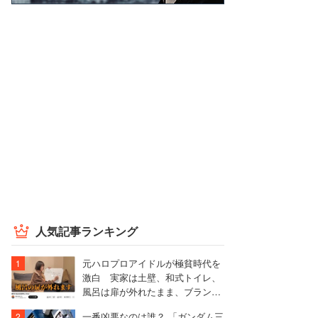
人気記事ランキング
元ハロプロアイドルが極貧時代を
激白 実家は土壁、和式トイレ、
風呂は扉が外れたまま、ブランド
物を「パチモン」扱いされる屈辱
一番凶悪なのは誰？ 「ガンダム三