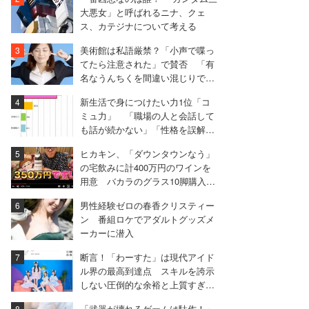
も
大悪女」と呼ばれるニナ、クェ
ス、カテジナについて考える
美術館は私語厳禁？「小声で喋っ
てたら注意された」で賛否 「有
名なうんちくを間違い混じりで説
明するのは気になる」
新生活で身につけたい力1位「コ
ミュ力」 「職場の人と会話して
も話が続かない」「性格を誤解さ
れた」
ヒカキン、「ダウンタウンなう」
の宅飲みに計400万円のワインを
用意 バカラのグラス10脚購入も
「1回しか使わない」
男性経験ゼロの春香クリスティー
ン 番組ロケでアダルトグッズメ
ーカーに潜入
断言！「わーすた」は現代アイド
ル界の最高到達点 スキルを誇示
しない圧倒的な余裕と上質すぎる
ステージング
「武器が壊れるゲームは駄作！」