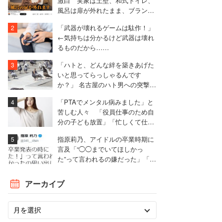
激白 実家は土壁、和式トイレ、
風呂は扉が外れたまま、ブランド
物を「パチモン」扱いされる屈辱
「武器が壊れるゲームは駄作！」
も
←気持ちは分かるけど武器は壊れ
るものだから……
「ハトと、どんな絆を築きあげた
いと思ってらっしゃるんです
か？」 名古屋のハト男への突撃取
材に視聴者から失笑漏れる
「PTAでメンタル病みました」と
苦しむ人々 「役員仕事のため自
分の子ども放置」「忙しくて仕事
やめた」
指原莉乃、アイドルの卒業時期に
言及「“◯◯までいてほしかっ
た”って言われるの嫌だった」「思
うのは自由、本人に言うのは違
う」
アーカイブ