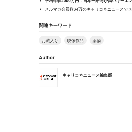
平均年収2000万円！日本一給与が高いキーエ
メルマガ会員数64万のキャリコネニュースで企
13日午前の時点で、作品の公式サイトは
は「ピエールさんの逮捕とは関係なく、
関連キーワード
る。
お蔵入り
映像作品
薬物
一方、過去の放送作品を保存・配信してい
Author
の番組欄に「番組を配信していません」
者の顔が映っていたが、同日午後2時過
キャリコネニュース編集部
風景画像に差し替えられていた。