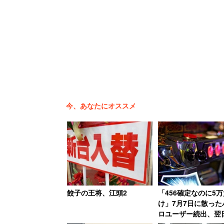
今、あなたにオススメ
13日午後に差し替えられた画像
アーカイブスには、作品の主な出演者も
い。作品に出演し、2月に強制性交の疑
担当者によると、新井容疑者の逮捕時に
餃子の王将、江頭2
「456確定なのに5万
け」7月7日に散った
ロユーザー続出、翌