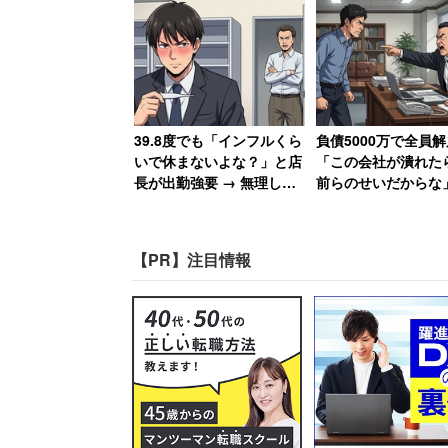
「熱くもない日」に1
けた猛者も
39.8度でも「インフルくら
負債5000万で全員解
いで休まないよな？」と店
「この会社が潰れた
長が出勤強要 → 無理して
前らのせいだからな
売上一番になると「ずっと
長の責任転嫁に絶句
インフルでいいんじゃない
編】
か？」と言われて激怒した
【PR】注目情報
男性