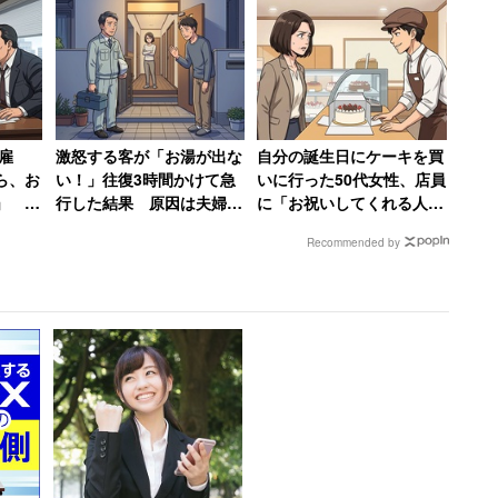
0万負
居場所がなくなる」発言
話するお金と時間ももった
激怒した男性、社長を罵倒
いなかった」
して退職【後編】
雇
激怒する客が「お湯が出な
自分の誕生日にケーキを買
ら、お
い！」往復3時間かけて急
いに行った50代女性、店員
」 社
行した結果 原因は夫婦喧
に「お祝いしてくれる人い
【前
嘩「旦那が入浴中に奥さん
ないんですか？」と言われ
Recommended by
がスイッチを切っただけ」
て絶句