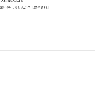
ンス社員の口コミ
業PRをしませんか？【媒体資料】
エラーと表示され見られなくなっていた。広報担当者
過去の番組のため見られなくなっている」と説明す
る「NHKアーカイブス」では、午前の時点で、同作
との注意書きが加えられた。番組紹介画像には瀧容疑
ぎに編集部が確認すると、出演者が誰も映っていない