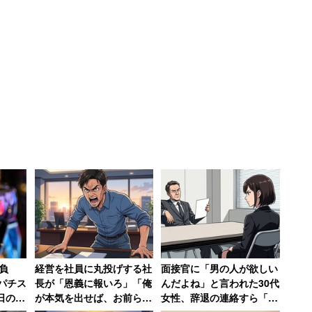
記載されているが、瀧容疑者の名前は表示されていな
いで逮捕された新井浩文容疑者の名前も同様だった。
は配信を止めていなかったという。
負
経営を社員に丸投げする社
面接官に「男の人が欲しい
パチス
長が「恩義に報いろ」「俺
んだよね」と言われた30代
日の
が本気を出せば、お前らは
女性、辞退の連絡すら「電