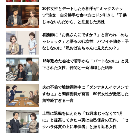
30代女性とデートしたら相手が”ミックスナッ
ツ”注文 自分勝手な食べ方にドン引きし「子供
じゃないんだから」と注意した男性
看護師に「お孫さんにですか？」と言われ「めち
ゃショック」と語る50代女性 バツイチ独身・子
なしなのに「私おばあちゃんに見えたの？」
15年勤めた会社で若手から「パートなのに」と見
下された女性、仲間と一斉退職した結果
夫の不倫で離婚調停中に「ダンナさんイケメンで
すねぇ」と調停委員が発言 50代女性が激怒した
無神経すぎる一言
上司に退職を伝えたら「12月末じゃなくて1月
に」と提案してきた→実は自己保身の工作、「セ
クハラ体質の上に卑怯者」と振り返る女性