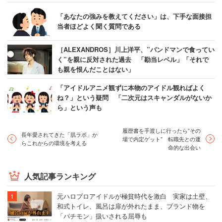
「あなたの強みを教えてください」は、下手な面接担
当者ほどよく聞く質問である
［ALEXANDROS］川上洋平、”バンドマンで食ってい
く”を親に反対された過去 「勘当レベル」「それで
も親を恨んだことはない」
「アイドルアニメ観ずに本物のアイドル観ればよく
ね？」という疑問 「二次元はスキャンダルがないか
ら」という声も
履歴書を手渡しに行ったら”その
長年愛されてきた「肌ラボ」か
場で内定ゲット” 転職先との運
らこれからの環境を考える
命的な出会い
人気記事ランキング
元ハロプロアイドルが極貧時代を激白 実家は土壁、
和式トイレ、風呂は扉が外れたまま、ブランド物を
「パチモン」扱いされる屈辱も