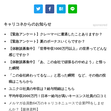
7428人。2020年12月31日をもっての活動休止が発表され
ており、ファンクラブに入る人も急増した。2018年から
行っている『ARASHI Anniversary Tour 5×20』による動員
は、2019年の公演だけでも圧倒的となった。
キャリコネからのお知らせ
sponsored
【緊急アンケート】クレーマーに遭遇したことありますか？
2位は、「三代目 J SOUL BROTHERS from EXILE
【緊急アンケート】夏のボーナスいくらですか？
TRIBE」で122万8238人。2017年の年間ライブ動員ラン
【体験談募集中】「世帯年収1000万円以上」の世界ってどんな
キングで1位を獲得したとき以来となる2年ぶりのドームツ
感じですか？
アーで、100万人を超えた。2020年の今年はデビュー10周
【体験談募集中】「あ、この会社で頑張るのやめよう」と悟っ
年ツアーが開催される。次回も上位に入ることが予想され
た瞬間
る。
「この会社終わってるな…」と思った瞬間 など、その他の投
稿はこちらから
3位となったのは「AAA」で76万1600人。2020年内をも
ユニクロ社員の年収は？給与明細はこちら
って活動を休止するが、ベストアルバムやミュージックク
平均年収2000万円！日本一給与が高いキーエンス社員の口コミ
リップ集の発売に加えて2020年末のドームツアーも告知
メルマガ会員数64万のキャリコネニュースで企業PRをしませ
されている。
んか？【媒体資料】