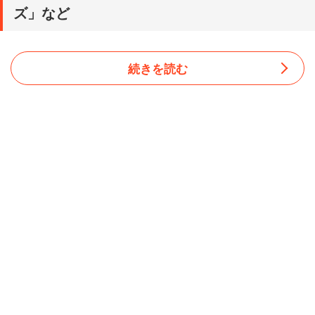
ズ」など
続きを読む
2019年の年間ライブ動員ランキングで1位を獲得したの
は、人気ジャニーズグループの「嵐」で総動員数181万