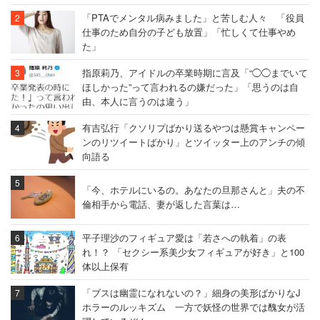
「PTAでメンタル病みました」と苦しむ人々 「役員
仕事のため自分の子ども放置」「忙しくて仕事やめ
た」
指原莉乃、アイドルの卒業時期に言及「“◯◯までいて
ほしかった”って言われるの嫌だった」「思うのは自
由、本人に言うのは違う」
有吉弘行「クソリプばかり送るやつは懸賞キャンペー
ンのリツイートばかり」とツイッター上のアンチの傾
向語る
「今、ホテルにいるの。あなたの旦那さんと」夫の不
倫相手から電話、妻が返した言葉は…
平子理沙のフィギュア愛は「若さへの執着」の表
れ！？ 「セクシー系美少女フィギュアが好き」と100
体以上保有
「ブスは幽霊になれないの？」細身の美形ばかりなJ
ホラーのルッキズム 一方で妖怪の世界では醜女が活