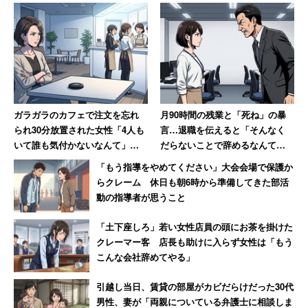
ガラガラのカフェで注文を忘れ
月90時間の残業と「死ね」の暴
られ30分放置された女性「4人も
言…退職を伝えると「そんなく
いて誰も気付かないなんて」
だらないことで辞めるなんて」
→「絶対その店には行かない」
→10年後、会社は倒産
「もう指導をやめてください」大会会場で保護か
らクレーム 休日も朝6時から準備してきた部活
動の指導者が思うこと
「土下座しろ」若い女性店員の頭にお茶を掛けた
クレーマー客 店長も助けに入らず女性は「もう
こんな会社辞めてやる」
引越し当日、賃貸の部屋がカビだらけだった30代
男性、妻が「両親についている弁護士に相談しま