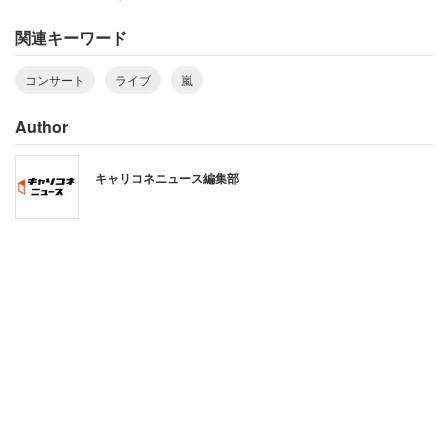
関連キーワード
4位は「サザンオールスターズ」（65万1756人）、5位は
「Kis-My-Ft2」（61万112人）だった。
コンサート
ライブ
嵐
Author
キャリコネニュース編集部