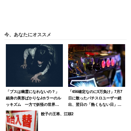
今、あなたにオススメ
「ブスは幽霊になれないの？」
「456確定なのに5万負け」7月7
細身の美形ばかりなJホラーのル
日に散ったパチスロユーザー続
ッキズム 一方で妖怪の世界で
出、翌日の「熱くもない日」に
は醜女が活躍しているぞ！
10万負けた猛者も
餃子の王将、江頭2