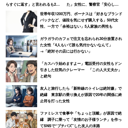
らすぐに返す」と言われるも20
た」女性に、警察官「安心した
年間踏み倒され続ける→絶縁
らあかん。盗難は田舎が一番多
世帯年収1200万円、ボーナスは「好きなブランド
いから」
バックなど、値段を気にせず購入する」50代女
性、一方で「余裕はない」5人家族の男性も
ガラガラのカフェで注文を忘れられ30分放置され
た女性「4人もいて誰も気付かないなんて」
→「絶対その店には行かない」
「カスハラ始めますよー」電話受付の女性もドン
引きした狂気のクレーマー 「この人大丈夫か」
と絶句
友人と旅行したら「新幹線のトイレは絶対嫌」で
絶縁 東京駅の乗り換えが原因で20年の関係に終
止符を打った女性
ファミレスで食事中「ちょっと頂戴」が原因で絶
縁 調子に乗って「友情のお子様ランチ」を作っ
てSNSで“プチバズ”した友人の末路