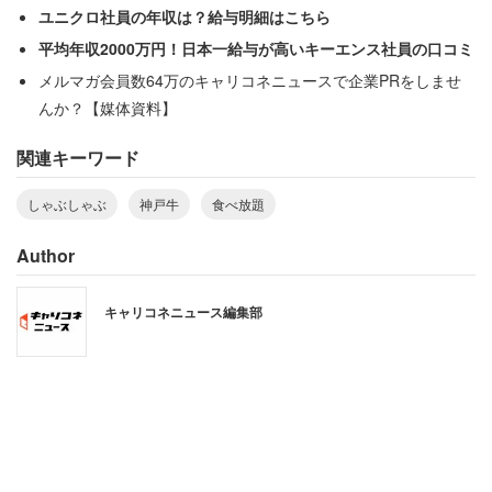
ユニクロ社員の年収は？給与明細はこちら
平均年収2000万円！日本一給与が高いキーエンス社員の口コミ
メルマガ会員数64万のキャリコネニュースで企業PRをしませ
んか？【媒体資料】
関連キーワード
しゃぶしゃぶ
神戸牛
食べ放題
神戸牛タルタル仕立て（写真は単品提供時)
Author
運営会社のディー・アールは「緊急事態宣言の解除を受
け、神戸牛を好きなだけ食べて自粛疲れを癒してほしい想
キャリコネニュース編集部
いからこの食べ放題を考案した」とコメントした。
前日までの予約制。仕入れ状況により、1日に案内できる
組数が異なるため、予約の際は店舗に問い合わせる必要が
ある。