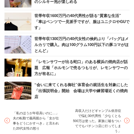
のシルキー泡が楽しめる
世帯年収1600万円の40代男性が語る“質素な生活”
「車はベンツで一見派手ですが、服はユニクロやGUで
す」
世帯年収1300万円の40代女性の倹約ぶり「バッグはメ
ルカリで購入。肉は100グラム100円以下の豚コマがほ
とんど」
「レモンサワーが出る蛇口」のある横浜の焼肉店が話
題 広報「ホルモンで売るつもりが、レモンサワーの
方が有名に」
“会いに来てくれる御社”体育会の就活生を対象にした
「出張説明会」開始 会場は大学や練習場近くの焼肉
店
高収入だけどギャンブル依存症
「私のほうが年収高いのに…」
で悩む30代男性「少なくとも
夫の転勤で義両親から「女が仕
500万は使った。家族に嘘をつい
事をどうにかすべき」と言われ
てでもパチンコ店に行ってしま
た20代女性の怒り
う」