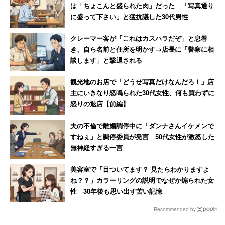
は「ちょこんと盛られた肉」だった 「写真通り
に盛って下さい」と猛抗議した30代男性
クレーマー客が「これはカスハラだぞ」と息巻
き、自ら名前と住所を明かす→店長に「警察に相
談します」と撃退される
観光地のお店で「どうせ写真だけなんだろ！」店
主にいきなり怒鳴られた30代女性、何も買わずに
怒りの退店【前編】
夫の不倫で離婚調停中に「ダンナさんイケメンで
すねぇ」と調停委員が発言 50代女性が激怒した
無神経すぎる一言
美容室で「目ついてます？ 見たらわかりますよ
ね？？」カラーリングの説明でなぜか煽られた女
性 30年後も思い出す苦い記憶
Recommended by