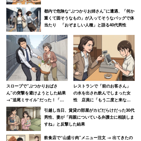
都内で危険な“ぶつかりお姉さん”に遭遇、「何か
重くて固そうなもの」が入ってそうなバッグで体
当たり 「おぞましい人種」と語る40代男性
スロープで”ぶつかりおばさ
レストランで「前のお客さん」
ん”の突撃を避けようとした結果
の水を出され飲んでしまった女
→”追尾ミサイル”だった！「ゴ
性 店員に「もう二度と来な
ツッ！とえげつない音がして激
い」と言い放つ→「今はその店
引越し当日、賃貸の部屋がカビだらけだった30代
痛」
はありません（笑）」
男性、妻が「両親についている弁護士に相談しま
すね」と反撃した結果
飲食店で“山盛り肉”メニュー注文 → 出てきたの