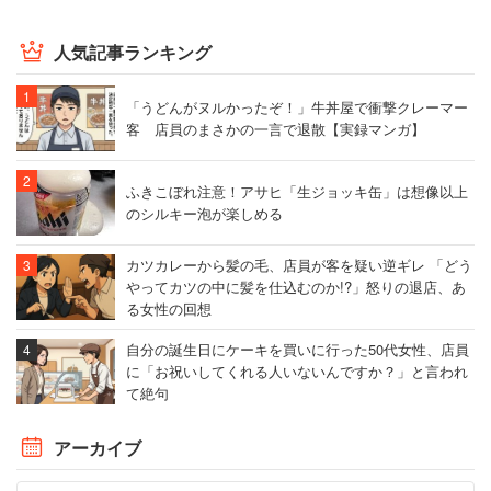
人気記事ランキング
「うどんがヌルかったぞ！」牛丼屋で衝撃クレーマー
客 店員のまさかの一言で退散【実録マンガ】
ふきこぼれ注意！アサヒ「生ジョッキ缶」は想像以上
のシルキー泡が楽しめる
カツカレーから髪の毛、店員が客を疑い逆ギレ 「どう
やってカツの中に髪を仕込むのか!?」怒りの退店、あ
る女性の回想
自分の誕生日にケーキを買いに行った50代女性、店員
に「お祝いしてくれる人いないんですか？」と言われ
て絶句
アーカイブ