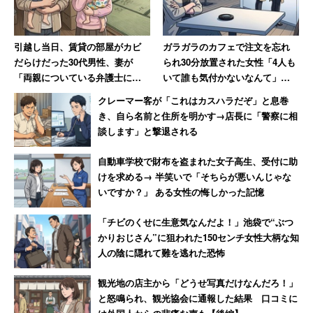
引越し当日、賃貸の部屋がカビ
ガラガラのカフェで注文を忘れ
だらけだった30代男性、妻が
られ30分放置された女性「4人も
「両親についている弁護士に相
いて誰も気付かないなんて」
談しますね」と反撃した結果
→「絶対その店には行かない」
クレーマー客が「これはカスハラだぞ」と息巻
き、自ら名前と住所を明かす→店長に「警察に相
談します」と撃退される
自動車学校で財布を盗まれた女子高生、受付に助
けを求める→ 半笑いで「そちらが悪いんじゃな
いですか？」 ある女性の悔しかった記憶
「チビのくせに生意気なんだよ！」池袋で“ぶつ
かりおじさん”に狙われた150センチ女性大柄な知
人の陰に隠れて難を逃れた恐怖
観光地の店主から「どうせ写真だけなんだろ！」
と怒鳴られ、観光協会に通報した結果 口コミに