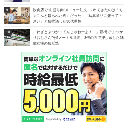
飲食店で“山盛り肉”メニュー注文 → 出てきたのは「ち
ょこんと盛られた肉」だった 「写真通りに盛って下
さい」と猛抗議した30代男性
「わざとぶつかってんじゃねーよ！！」新橋で“ぶつか
りおじさん”を5メートル追走、3倍の力で押し返した38
歳女性の猛反撃