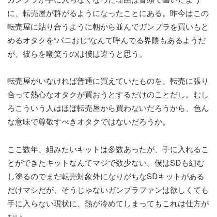
に、転売屋が群がるようになったことにある。昨今はこの
転売屋に貼り合うように朝から並んでガンプラを買いもと
めるオタクを“パニおじ”なんて呼んでる界隈もあるようだ
が、彼らを嘲笑うのは僕は違うと思う。
転売屋がいなければ普通に買えていたものを、転売に張り
合って熱心なオタクが買おうとするだけのことだし。むし
ろこういう人はほぼ転売屋から買わないだろうから、色ん
な意味で尊敬すべきオタクではないだろうか。
ここ数年、組みたいキットは多数あったが、手に入れるこ
とができたキットなんてマジで数少ない。僕はSDも組む
し塗るのでまだ転売対象外になりがちなSDキットがある
だけマシだが、そうじゃないガンプラファンは欲しくても
手に入らない現状に、熱が冷めてしまってもこれは仕方が
ない。