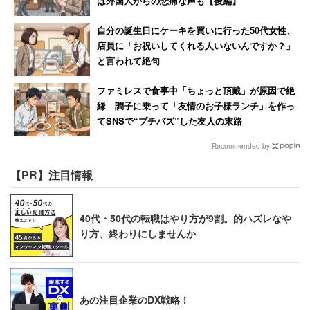
は外国人からの悲痛な声も【後編】
自分の誕生日にケーキを買いに行った50代女性、
店員に「お祝いしてくれる人いないんですか？」
と言われて絶句
ファミレスで食事中「ちょっと頂戴」が原因で絶
縁 調子に乗って「友情のお子様ランチ」を作っ
てSNSで“プチバズ”した友人の末路
Recommended by
【PR】注目情報
40代・50代の転職はやり方が9割。的ハズレなや
り方、終わりにしませんか
あの注目企業のDX戦略！