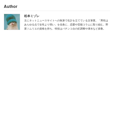
Author
ハセガワの飛行機とか、タミヤの車とか、プラモデルって
松本ミゾレ
マジでめちゃくちゃ種類があるし。バンダイのキットに慣
主にネットニュースサイトへの執筆で生計を立てている文筆業。「男性は
あらゆる点で女性より弱い」を信条に、恋愛や芸能コラムに取り組む。野
れた人にとっては、たまにこういう別メーカーのキットを
菜ソムリエの資格を持ち、特技はパチンコ台の釘調整や潜水など多数。
組むのってかなり刺激にもなるし、塗装するにしてもMS
とは違うノウハウも求められるので、やはり知見が広が
る。
ガンプラは人気もあるジャンルだけど、あくまでも模型の
1ジャンルを占めているに過ぎない。だからモデラーも、
ガンプラが買えないからって模型趣味そのものを諦める必
要はないんじゃないかなぁと思うんだよね。
あと、どうしてもガンダムシリーズの立体を組みたいな
ら、前もちょろっと紹介したけど食玩の「Gフレーム」シ
リーズがオススメ。骨組みと外装が別売りなんで2箱で1機