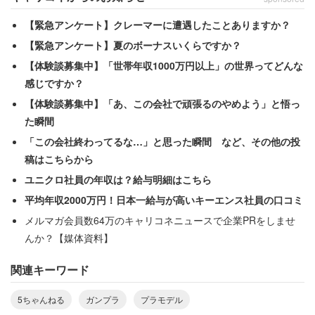
良いと思う」
【緊急アンケート】クレーマーに遭遇したことありますか？
「帝国華撃団の霊子甲冑とかのありがたい店の守護
【緊急アンケート】夏のボーナスいくらですか？
神を祀るのだ！」
【体験談募集中】「世帯年収1000万円以上」の世界ってどんな
感じですか？
「ポケモンのプラモがお勧め」
【体験談募集中】「あ、この会社で頑張るのやめよう」と悟っ
た瞬間
「この会社終わってるな…」と思った瞬間 など、その他の投
実際、ヨドバシとか行ってみると分かることだが、ガンプ
稿はこちらから
ラの陳列コーナーだけ見ているとかなり寂しい気持ちにな
ユニクロ社員の年収は？給与明細はこちら
ってしまう。しかし模型売り場って広いので、ちゃんと見
平均年収2000万円！日本一給与が高いキーエンス社員の口コミ
渡すとかなりバリエーションに富んだキット群に出会うこ
メルマガ会員数64万のキャリコネニュースで企業PRをしませ
とができる。
んか？【媒体資料】
関連キーワード
ザリガニとかさぁ、キャシャーンのツメロボとかさあ、ゴ
ジラとかさぁ。「あ、こういうキットもあるのか」みたい
5ちゃんねる
ガンプラ
プラモデル
に気が付くようになると、興味の幅が広がるんだよね。