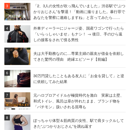
「2、3人の女性が吹っ飛んでいました」渋谷駅で“ぶつ
かりおじさん”を撃退！「動画に撮りました。暴行罪で
あなたを警察に連絡しますね」と言ってみたら……
外車ディーラーにジャージ姿、国産ワゴンで行ったら
「いらっしゃいませ」もナシ！ → 後日、手のひら返
しの接客をされて憤る男性
夫は大手勤務なのに…専業主婦の親友が借金を依頼し
てきた驚愕の理由 絶縁エピソード【前編】
30万円貸したこともある友人に「お金を貸して」と逆
に依頼してみた結果
元ハロプロアイドルが極貧時代を激白 実家は土壁、
和式トイレ、風呂は扉が外れたまま、ブランド物を
「パチモン」扱いされる屈辱も
ぽっちゃり体型＆筋肉質の女性、駅で肩タックルして
きた“ぶつかりおじさん”を跳ね返す