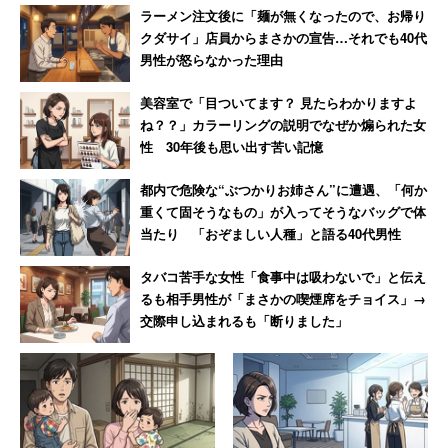
ラーメン注文後に「麺が無くなったので、お帰り
クダサイ」店員からまさかの宣告…それでも40代
男性が怒らなかった理由
美容室で「目ついてます？ 見たらわかりますよ
ね？？」カラーリングの説明でなぜか煽られた女
性 30年後も思い出す苦い記憶
都内で危険な“ぶつかりお姉さん”に遭遇、「何か
重くて固そうなもの」が入ってそうなバッグで体
当たり 「おぞましい人種」と語る40代男性
タバコ苦手な女性「食事中は吸わないで」と伝え
るも相手男性が「まさかの喫煙席をチョイス」→
交際申し込まれるも「断りました」