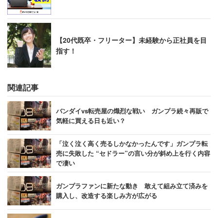
【20代既卒・フリーター】未経験から正社員を目
指す！
関連記事
バンダイvs転売屋の熾烈な戦い ガンプラ続々再販で
気軽に買える日も近い？
「泣く泣く高く売るしかなかったんです」ガンプラ転
売に失敗した “セドラー”の言い分が斜め上を行く内容
で凄い
ガンプラファンに新たな動き 敢えて組み立て済みを
購入し、改造する楽しみ方が広がる