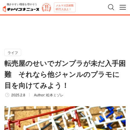
働きやすい職場を増やそう
メルマガ読者数
65万人以上！
ライフ
転売屋のせいでガンプラが未だ入手困
難 それなら他ジャンルのプラモに
目を向けてみよう！
2025.2.8
Author:
松本ミゾレ