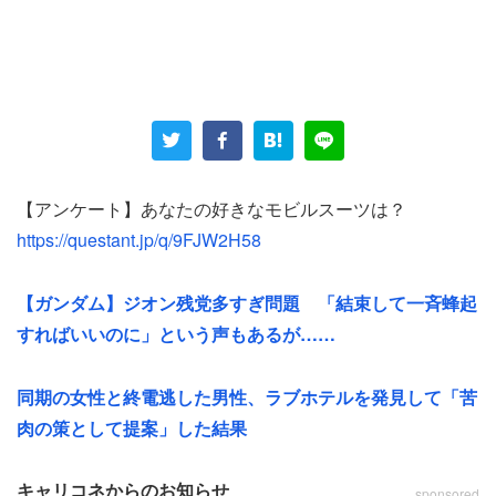
一方でこのスレッドでは意外にも、スレ主に呼応するネガ
ティブな意見は鳴りを潜めている。逆に「ガンプラだけが
プラモじゃないよ」と別ジャンルの門戸を叩くことを薦め
るモデラーの書き込みが意外と多いのだ。ちょっと引用さ
せてもらいたい。
【アンケート】あなたの好きなモビルスーツは？
https://questant.jp/q/9FJW2H58
「ワイはコトブキヤに流れたで」
【ガンダム】ジオン残党多すぎ問題 「結束して一斉蜂起
「今はボトムズ、ダグラムを始め良いメカキットが
すればいいのに」という声もあるが……
充実してるからガンプラ買えなくても問題なし」
同期の女性と終電逃した男性、ラブホテルを発見して「苦
「俺はどのメーカーのプラモも買うけどもう例えば
肉の策として提案」した結果
ハセガワのプラモのほうが同スケールなら安いしエ
ッジ立ってるしガンプラに拘らなければそっちのが
キャリコネからのお知らせ
sponsored