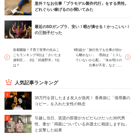
意外？なお仕事「プラモデル製作代行」をする男性。
どれぐらい稼げるのか聞いてみた
最近のSDガンプラ、安い！暇が潰せる！かっこいい！
の三拍子だった
首都圏版！子育て世帯の住みこ
8割超が「旅行先でも仕事が頭か
こちランキング3位は「さいたま
ら離れない」 理由は「ミスし
浦和区」、2位「武蔵野市」1位
ていないか心配」「休み明けの
は？
仕事が不安」など……
人気記事ランキング
35万円を貸したまま友人が急死！ 香典袋に「借用書の
コピー」を入れた女性の執念
引越し当日、賃貸の部屋がカビだらけだった30代男
性、妻が「両親についている弁護士に相談しますね」
と反撃した結果