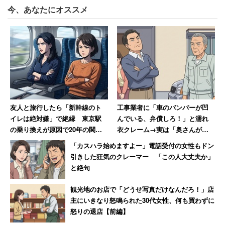
今、あなたにオススメ
完成となるんだけど、改造とかリペイントとかの敷居も低
いため、簡単に手に入る簡易版のガンプラみたいな扱いで
楽しむこともできる。
特に今売ってるゲルググはおすすめ。沢山買いましょ
う……ガムもついてくるぞ！
友人と旅行したら「新幹線のト
工事業者に「車のバンパーが凹
イレは絶対嫌」で絶縁 東京駅
んでいる、弁償しろ！」と濡れ
の乗り換えが原因で20年の関係
衣クレーム→実は「奥さんが買
に終止符を打った女性
い物に出てぶつけた」、真相判
「カスハラ始めますよー」電話受付の女性もドン
明も謝罪なし
引きした狂気のクレーマー 「この人大丈夫か」
と絶句
観光地のお店で「どうせ写真だけなんだろ！」店
主にいきなり怒鳴られた30代女性、何も買わずに
怒りの退店【前編】