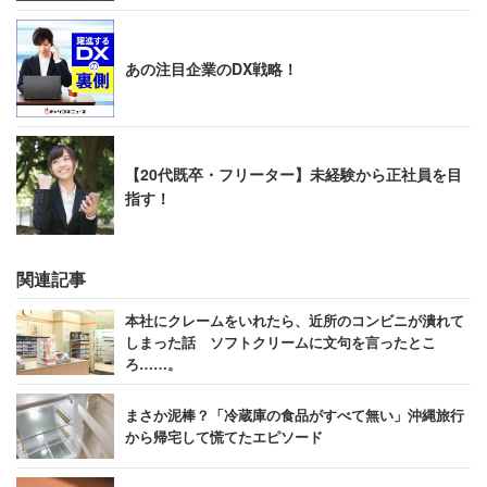
あの注目企業のDX戦略！
【20代既卒・フリーター】未経験から正社員を目
指す！
関連記事
本社にクレームをいれたら、近所のコンビニが潰れて
しまった話 ソフトクリームに文句を言ったとこ
ろ……。
まさか泥棒？「冷蔵庫の食品がすべて無い」沖縄旅行
から帰宅して慌てたエピソード