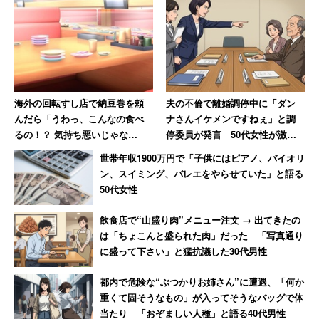
3位の回答は「旅行を楽しむ」（16.8％）というものだ。
「目の前にある景色、食べ物を楽しむ」（30代女
海外の回転すし店で納豆巻を頼
夫の不倫で離婚調停中に「ダン
性）
んだら「うわっ、こんなの食べ
ナさんイケメンですねぇ」と調
るの！？ 気持ち悪いじゃな
停委員が発言 50代女性が激怒
「観光などをめいっぱい詰め込み、できるだけほか
い！」 店員に言われて絶句し
した無神経すぎる一言
世帯年収1900万円で「子供にはピアノ、バイオリ
のことを考えないようにする」（40代女性）
た母娘
ン、スイミング、バレエをやらせていた」と語る
50代女性
あえて旅行先の予定を詰め込むことで仕事のことを考える
飲食店で“山盛り肉”メニュー注文 → 出てきたの
は「ちょこんと盛られた肉」だった 「写真通り
暇をなくす作戦だ。ただ「旅行を楽しんでいても、結局会
に盛って下さい」と猛抗議した30代男性
社から電話が入る」というコメントもあり、やはり十分な
引き継ぎをするなど事前の準備が欠かせないようだ。
都内で危険な“ぶつかりお姉さん”に遭遇、「何か
重くて固そうなもの」が入ってそうなバッグで体
当たり 「おぞましい人種」と語る40代男性
4位以降は、「スマホを見ない」（16.4％）、「連絡が取