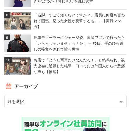
きた“ぶつかりおじさん”を跳ね返す
「右脚、すごく短くないですか？」店員に何度も言わ
れて困惑、怒った女性が反撃するも……【実録マン
ガ】
外車ディーラーにジャージ姿、国産ワゴンで行ったら
「いらっしゃいませ」もナシ！ → 後日、手のひら返
しの接客をされて憤る男性
お店で「どうせ写真だけなんだろ！」と怒鳴られ、観
光協会に通報した結果 口コミには外国人からの悲痛
な声も【後編】
アーカイブ