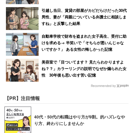
れない旨伝える」（9％）、「仕事の連絡は見ない」
引越し当日、賃貸の部屋がカビだらけだった30代
（7.4％）だった。仕事の連絡を強制的に遮断する人もい
男性、妻が「両親についている弁護士に相談しま
すね」と反撃した結果
るようだ。
自動車学校で財布を盗まれた女子高生、受付に助
旅行の最中に仕事のことで頭を悩ませないためにも、仕事
けを求める→ 半笑いで「そちらが悪いんじゃな
に区切りをつけておくことや同僚に丁寧な引き継ぎをす
いですか？」 ある女性の悔しかった記憶
る、といった工夫が大切だろう。
美容室で「目ついてます？ 見たらわかりますよ
ね？？」カラーリングの説明でなぜか煽られた女
性 30年後も思い出す苦い記憶
Recommended by
【PR】注目情報
40代・50代の転職はやり方が9割。的ハズレなや
り方、終わりにしませんか