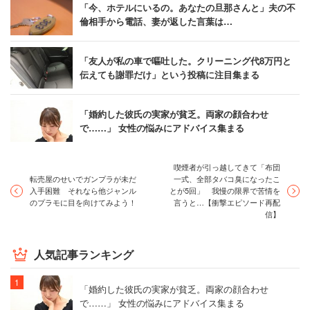
「今、ホテルにいるの。あなたの旦那さんと」夫の不
倫相手から電話、妻が返した言葉は…
「友人が私の車で嘔吐した。クリーニング代8万円と
伝えても謝罪だけ」という投稿に注目集まる
「婚約した彼氏の実家が貧乏。両家の顔合わせ
で……」 女性の悩みにアドバイス集まる
喫煙者が引っ越してきて「布団
転売屋のせいでガンプラが未だ
一式、全部タバコ臭になったこ
入手困難 それなら他ジャンル
とが5回」 我慢の限界で苦情を
のプラモに目を向けてみよう！
言うと…【衝撃エピソード再配
信】
人気記事ランキング
「婚約した彼氏の実家が貧乏。両家の顔合わせ
で……」 女性の悩みにアドバイス集まる