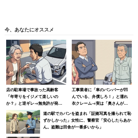
ブル発生が心配」（8％）、「同僚の仕事ぶりが不安」
（7.2％）、「同僚の負担が心配」（5.4％）という回答が
あがった。
今、あなたにオススメ
「引き継ぎをして、安心して旅行できるよう
にします」入念な準備で不安を払拭する人も
「旅行先で仕事を忘れるためにしていること」と聞くと、
最多回答は「仕事を完了させる」（27.2％）だった。回答
者からはこんな声があがった。
店の駐車場で事故った高齢客
工事業者に「車のバンパーが凹
「年寄りをイジメて楽しいの
んでいる、弁償しろ！」と濡れ
か？」と逆ギレ→無免許が発覚
衣クレーム→実は「奥さんが買
し警察に連行された結果「慰謝
い物に出てぶつけた」、真相判
「旅行前に急ぎの仕事をできるだけ終わらせるよう
道の駅でカバンを盗まれ「証拠写真を撮られて恥
料払え」
明も謝罪なし
ずかしかった」女性に、警察官「安心したらあか
にしている」（20代女性）
ん。盗難は田舎が一番多いから」