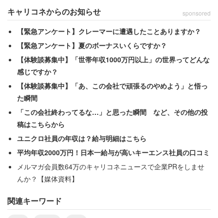
キャリコネからのお知らせ
sponsored
仕事関連の連絡が来てしまっては、旅行気分から現実に引
【緊急アンケート】クレーマーに遭遇したことありますか？
き戻されてしまうのも仕方ない。また、フリーランスの人
【緊急アンケート】夏のボーナスいくらですか？
からは「旅行中に連絡が取れないことで、ビジネスチャン
【体験談募集中】「世帯年収1000万円以上」の世界ってどんな
スを逃しそう」というコメントもあった。
感じですか？
【体験談募集中】「あ、この会社で頑張るのやめよう」と悟っ
2位の回答は「未処理の仕事がある」（13.6％）だった。
た瞬間
「この会社終わってるな…」と思った瞬間 など、その他の投
稿はこちらから
「仕事をやり残したまま、キリの悪いところで旅行
ユニクロ社員の年収は？給与明細はこちら
に出かけることになってしまったから」（30代女
平均年収2000万円！日本一給与が高いキーエンス社員の口コミ
性）
メルマガ会員数64万のキャリコネニュースで企業PRをしませ
んか？【媒体資料】
「未処理の業務が残っていると頭から離れない」
（50代以上男性）
関連キーワード