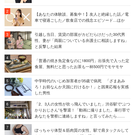
【あなたの体験談、募集中！】友人と絶縁した話／電
車で寝過ごした／飲食店での残念エピソード…ほか
引越し当日、賃貸の部屋がカビだらけだった30代男
性、妻が「両親についている弁護士に相談しますね」
と反撃した結果
「普通の焼き魚定食なのに1800円」出張先で入った定
食屋、無料だと思ったお茶も一杯500円でモヤモヤ
中学時代のいじめ加害者が35歳で病死 「ざまあみ
ろ！お前なんか天国に行けるか！」と因果応報を実感
した男性
「2、3人の女性が吹っ飛んでいました」渋谷駅で“ぶつ
かりおじさん”を撃退！「動画に撮りました。暴行罪で
あなたを警察に連絡しますね」と言ってみたら……
ぽっちゃり体型＆筋肉質の女性、駅で肩タックルして