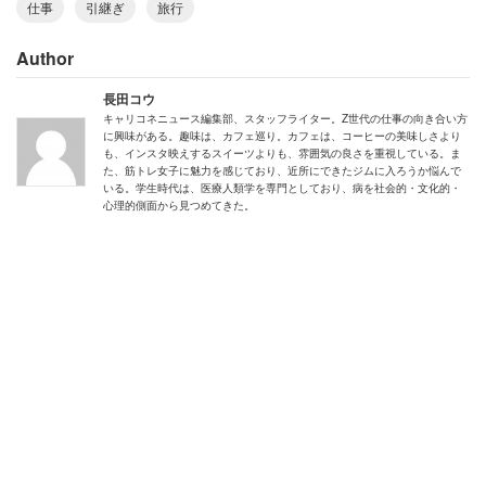
仕事
引継ぎ
旅行
仕事が中途半端だと、旅行が終わってからのことをついつ
Author
い考えてしまう気持ちもよく分かる。次いで、3位にラン
クインしたのは、「ミスしていないか不安」（9.2％）と
長田コウ
いう回答だ。こんなコメントがある。
キャリコネニュース編集部、スタッフライター。Z世代の仕事の向き合い方
に興味がある。趣味は、カフェ巡り。カフェは、コーヒーの美味しさより
も、インスタ映えするスイーツよりも、雰囲気の良さを重視している。ま
た、筋トレ女子に魅力を感じており、近所にできたジムに入ろうか悩んで
いる。学生時代は、医療人類学を専門としており、病を社会的・文化的・
「心配性なため、旅行前の仕事で不備はなかったか
心理的側面から見つめてきた。
心配になる」（20代女性）
「飲食関係で発注業務を担当していたときは、品切
れや『注文数大丈夫だったかな』と気になりまし
た」（40代女性）
責任の度合いによって不安の大きさも違ってくるだろう。
4位以降は、「休み明けの仕事が不安」（8.6％）、「トラ