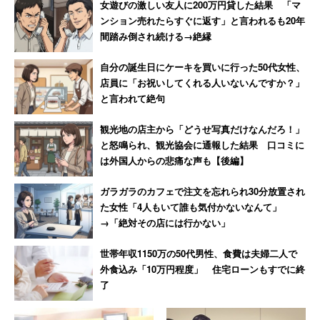
「仕事はなるべく溜めないよう、旅行前2週間くらい
女遊びの激しい友人に200万円貸した結果 「マ
はがむしゃらに頑張る（40代女性）
ンション売れたらすぐに返す」と言われるも20年
間踏み倒され続ける→絶縁
自分の誕生日にケーキを買いに行った50代女性、
仕事に区切りをつけてから旅行に来ることで気持ちにも余
店員に「お祝いしてくれる人いないんですか？」
裕ができるのだろう。次いで2位にランクインしたのは、
と言われて絶句
「周囲に引き継ぐ」（22％）だった。
観光地の店主から「どうせ写真だけなんだろ！」
と怒鳴られ、観光協会に通報した結果 口コミに
は外国人からの悲痛な声も【後編】
「自分が休みの日に働いてくれる同僚に、できる限
り引き継ぎをして、疑問点を解消してもらうこと
ガラガラのカフェで注文を忘れられ30分放置され
で、安心して旅行できるようにします」（30代女
た女性「4人もいて誰も気付かないなんて」
性）
→「絶対その店には行かない」
世帯年収1150万の50代男性、食費は夫婦二人で
外食込み「10万円程度」 住宅ローンもすでに終
具体的な引き継ぎの工夫としては、「紙でも口頭でも伝え
了
る」、「複数人に伝える」、「共有フォルダ・ファイルを
つくっておく」といったものが挙げられた。