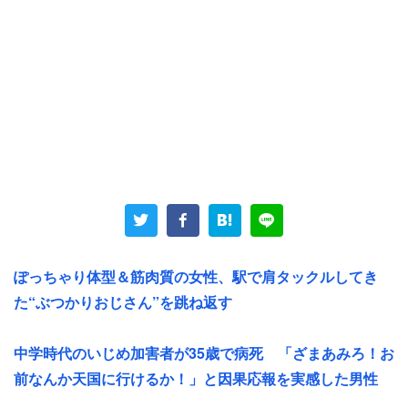
「旅行先でも仕事が頭から離れない理由」としてトップに
あがったのは「仕事の連絡が入りそう」（31.8％）だっ
た。こう答えた人たちからはこんな声が。
「取引先から緊急の連絡があるかもしれないから」
ぽっちゃり体型＆筋肉質の女性、駅で肩タックルしてき
（20代女性）
た“ぶつかりおじさん”を跳ね返す
「自分の仕事を終わらせていても電話がかかってく
中学時代のいじめ加害者が35歳で病死 「ざまあみろ！お
る。『どう処理すればいい？』などの問い合わせが
前なんか天国に行けるか！」と因果応報を実感した男性
多いため」（40代男性）