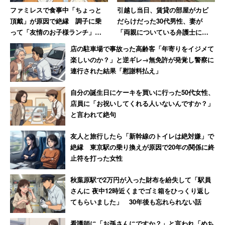
現在は人手不足が深刻で、新人に辞められないよう上司が
ファミレスで食事中「ちょっと
引越し当日、賃貸の部屋がカビ
お膳立てするという職場もあるようだ。だが指示待ち人間
頂戴」が原因で絶縁 調子に乗
だらけだった30代男性、妻が
が上司の立場になった時、どうなってしまうことや
って「友情のお子様ランチ」を
「両親についている弁護士に相
作ってSNSで“プチバズ”した友
談しますね」と反撃した結果
ら……。
店の駐車場で事故った高齢客「年寄りをイジメて
人の末路
楽しいのか？」と逆ギレ→無免許が発覚し警察に
連行された結果「慰謝料払え」
自分の誕生日にケーキを買いに行った50代女性、
店員に「お祝いしてくれる人いないんですか？」
と言われて絶句
友人と旅行したら「新幹線のトイレは絶対嫌」で
絶縁 東京駅の乗り換えが原因で20年の関係に終
止符を打った女性
秋葉原駅で2万円が入った財布を紛失して「駅員
さんに 夜中12時近くまでゴミ箱をひっくり返し
てもらいました」 30年後も忘れられない話
看護師に「お孫さんにですか？」と言われ「めち