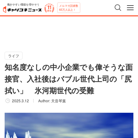
働きやすい職場を増やそう
メルマガ読者数
65万人以上！
ライフ
知名度なしの中小企業でも偉そうな面
接官、入社後はバブル世代上司の「尻
拭い」 氷河期世代の受難
2025.3.12
Author:
天音琴葉