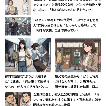
ゃショック」と語る50代女性 バツイチ独身・子
なしなのに「私おばあちゃんに見えたの？」
175センチ95キロの50代男性、”ぶつかりおじさ
ん”に突っ込まれるも「しっかりと応戦」して
「相打ち状態」にまで持っていく
都内で危険な“ぶつかりお姉さ
観光地の店主から「どうせ写真
ん”に遭遇、「何か重くて固そう
だけなんだろ！」と怒鳴られ、
なもの」が入ってそうなバッグ
観光協会に通報した結果 口コ
で体当たり 「おぞましい人
ミには外国人からの悲痛な声も
女遊びの激しい友人に200万円貸した結果 「マ
種」と語る40代男性
【後編】
ンション売れたらすぐに返す」と言われるも20年
間踏み倒され続ける→絶縁