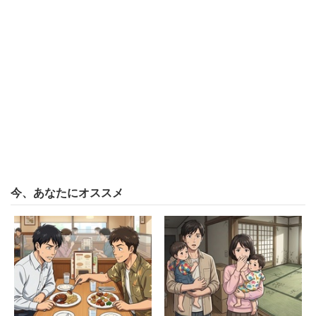
と回想。男性は金融業界で働いているそうだ。だが就活と
は打って変わって、入社後は“受難”に遭った。バブル世代
の上司に苦労させられたようだ。
「はっきり言ってお前らの尻拭いが俺らの立場だった」
一方で自身が上司になった今、部下に対して「自分達が上
からされた事する気はサラサラない」としつつ、
「調子に乗らず、今の時代の形で進め。ただ20～30年後
今、あなたにオススメ
は自分達が上の世代を舐めてる様に自分達も舐められる
よ。あえて言うならいつの時代もその辺は変わらないか
ら」
と苦言を呈した。