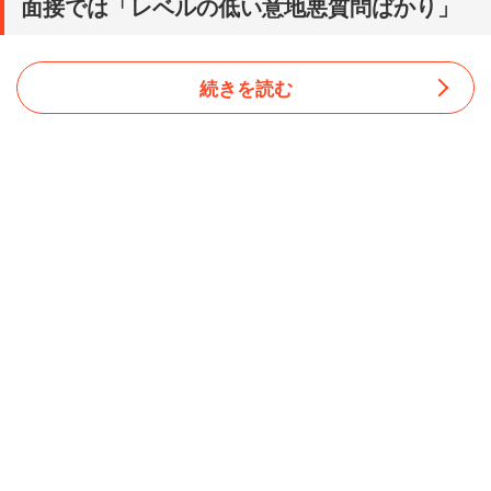
面接では「レベルの低い意地悪質問ばかり」
続きを読む
昨今の就職・転職市場は応募者に有利な売り手市場だと言
われる。だが男性が就活していた2000年代初期は、それ
とは真逆だった。