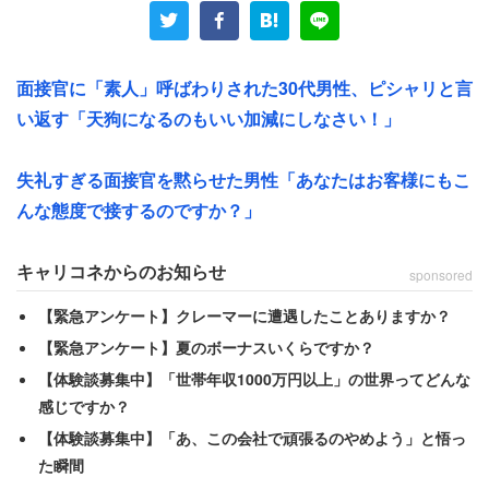
「就職難というのが、もう事実であり、企業側からする
と“買い手市場”で、特に規模も知名度もない新興企業や中
面接官に「素人」呼ばわりされた30代男性、ピシャリと言
小企業なんかからは、面接でレベルの低い質問で随分意地
い返す「天狗になるのもいい加減にしなさい！」
悪質問ばかりされた」
失礼すぎる面接官を黙らせた男性「あなたはお客様にもこ
ある会社の面接で、ゼミで日本の企業経営に関するテーマ
んな態度で接するのですか？」
を扱っていると話した男性。すると面接官は自動車メーカ
ー大手2社を引き合いに出し、なぜA社の車は売れていてB
キャリコネからのお知らせ
sponsored
社の車は売れていないわけ!? と聞いてきたそうだ。おそ
【緊急アンケート】クレーマーに遭遇したことありますか？
らくB社でも即答できない質問だ。圧迫面接のつもりだっ
【緊急アンケート】夏のボーナスいくらですか？
たのだろうか。
【体験談募集中】「世帯年収1000万円以上」の世界ってどんな
感じですか？
結局「買い叩かれた」という男性は、現在も
【体験談募集中】「あ、この会社で頑張るのやめよう」と悟っ
た瞬間
「やることなくてもサービス残業でお付き合い、私物の業