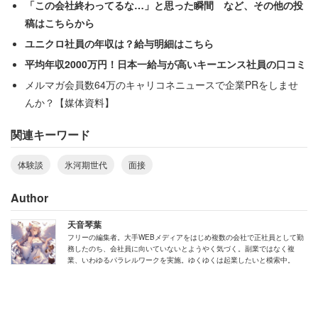
「この会社終わってるな…」と思った瞬間 など、その他の投
務使用を強制」
稿はこちらから
ユニクロ社員の年収は？給与明細はこちら
と搾取されているようだ。
平均年収2000万円！日本一給与が高いキーエンス社員の口コミ
メルマガ会員数64万のキャリコネニュースで企業PRをしませ
んか？【媒体資料】
入社後はバブル世代の上司の下で……「お前
らの尻拭いが俺らの立場だった」
関連キーワード
体験談
氷河期世代
面接
就職氷河期世代でも業種によって就活状況が異なるよう
Author
だ。茨城県の45歳男性（営業／年収450万円）は、
天音琴葉
フリーの編集者。大手WEBメディアをはじめ複数の会社で正社員として勤
「基本的に同業や隣接業界の面接はまだ通って方だと思
務したのち、会社員に向いていないとようやく気づく。副業ではなく複
う。（中略）面接すれば7割方内定もらって断ったのが多
業、いわゆるパラレルワークを実施。ゆくゆくは起業したいと模索中。
い」