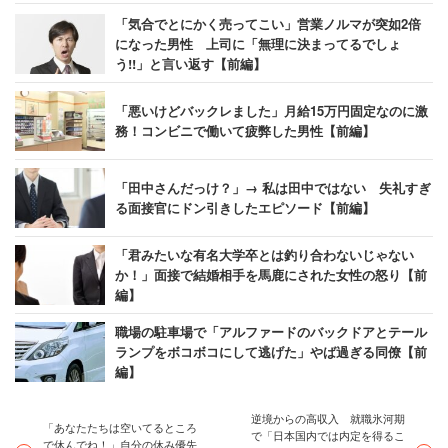
「気合でとにかく売ってこい」営業ノルマが突如2倍
になった男性 上司に「無理に決まってるでしょ
う!!」と言い返す【前編】
「悪いけどバックレました」月給15万円固定なのに激
務！コンビニで働いて疲弊した男性【前編】
「田中さんだっけ？」→ 私は田中ではない 失礼すぎ
る面接官にドン引きしたエピソード【前編】
「君みたいな有名大学卒とは釣り合わないじゃない
か！」面接で結婚相手を馬鹿にされた女性の怒り【前
編】
職場の駐車場で「アルファードのバックドアとテール
ランプをボコボコにして逃げた」やば過ぎる同僚【前
編】
逆境からの高収入 就職氷河期
「あなたたちは空いてるところ
で「日本国内では内定を得るこ
で休んでね！」自分の休み優先