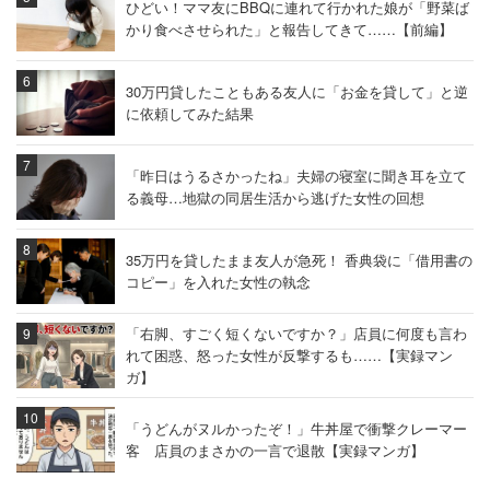
ひどい！ママ友にBBQに連れて行かれた娘が「野菜ば
かり食べさせられた」と報告してきて……【前編】
30万円貸したこともある友人に「お金を貸して」と逆
に依頼してみた結果
「昨日はうるさかったね」夫婦の寝室に聞き耳を立て
る義母…地獄の同居生活から逃げた女性の回想
35万円を貸したまま友人が急死！ 香典袋に「借用書の
コピー」を入れた女性の執念
「右脚、すごく短くないですか？」店員に何度も言わ
れて困惑、怒った女性が反撃するも……【実録マン
ガ】
「うどんがヌルかったぞ！」牛丼屋で衝撃クレーマー
客 店員のまさかの一言で退散【実録マンガ】