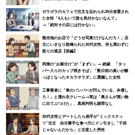
ガラガラのカフェで注文を忘れられ30分放置され
た女性「4人もいて誰も気付かないなんて」
→「絶対その店には行かない」
観光地のお店で「どうせ写真だけなんだろ！」店
主にいきなり怒鳴られた30代女性、何も買わずに
怒りの退店【前編】
同僚の“お裾分け”が「まずい」→ 絶縁 「タッ
パー入りのカップ焼きそば」「数日前の臭いが酸
っぱくなったオカラサラダ」に震撼した女性
工事業者に「車のバンパーが凹んでいる、弁償し
ろ！」と濡れ衣クレーム→実は「奥さんが買い物
に出てぶつけた」、真相判明も謝罪なし
30代女性とデートしたら相手が”ミックスナッ
ツ”注文 自分勝手な食べ方にドン引きし「子供
じゃないんだから」と注意した男性