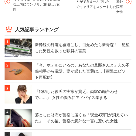
とができませんでした」 海外
な上司にウンザリ、退職した女
でキャリアをスタートした院卒
性
女性
人気記事ランキング
新幹線の終電を寝過ごし、目覚めたら新青森！ 絶望
した男性を救った駅員の言葉
「今、ホテルにいるの。あなたの旦那さんと」夫の不
倫相手から電話、妻が返した言葉は…【衝撃エピソー
ド再配信】
「婚約した彼氏の実家が貧乏。両家の顔合わせ
で……」 女性の悩みにアドバイス集まる
落とした財布が警察に届くも「現金4万円が消えてい
た」 その後、警察の意外な一言に驚いた女性