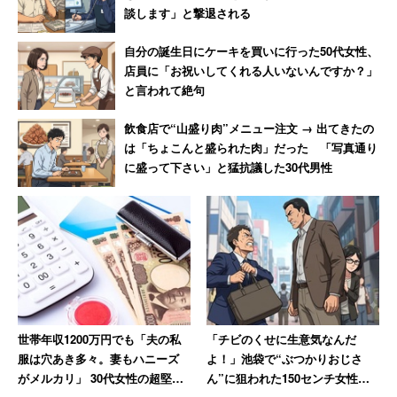
らを貫くには、現代社会の利便性を多少なりとも捨てる覚
談します」と撃退される
悟が必要です。しかもそれに興味がない周囲には、話題に
自分の誕生日にケーキを買いに行った50代女性、
しただけで妙な空気に。子どもが大きくなった今は、かな
店員に「お祝いしてくれる人いないんですか？」
りいい加減になりました。
と言われて絶句
飲食店で“山盛り肉”メニュー注文 → 出てきたの
こうした育児方法の実践は、決して悪いことではないし、
は「ちょこんと盛られた肉」だった 「写真通り
本当に命に係わる添加物アレルギーのお子さんもいるの
に盛って下さい」と猛抗議した30代男性
で、否定はできません。ただ、自然派育児を指導する人々
は、周囲との折り合いのつけ方も含めて広めて頂けるとあ
りがたいのに、と思わずにはいられません。
世帯年収1200万円でも「夫の私
「チビのくせに生意気なんだ
服は穴あき多々。妻もハニーズ
よ！」池袋で“ぶつかりおじさ
がメルカリ」 30代女性の超堅実
ん”に狙われた150センチ女性大