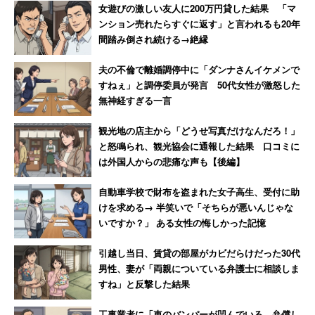
な暮らし
柄な知人の陰に隠れて難を逃れ
女遊びの激しい友人に200万円貸した結果 「マ
た恐怖
ンション売れたらすぐに返す」と言われるも20年
間踏み倒され続ける→絶縁
夫の不倫で離婚調停中に「ダンナさんイケメンで
すねぇ」と調停委員が発言 50代女性が激怒した
無神経すぎる一言
観光地の店主から「どうせ写真だけなんだろ！」
と怒鳴られ、観光協会に通報した結果 口コミに
は外国人からの悲痛な声も【後編】
自動車学校で財布を盗まれた女子高生、受付に助
けを求める→ 半笑いで「そちらが悪いんじゃな
いですか？」 ある女性の悔しかった記憶
引越し当日、賃貸の部屋がカビだらけだった30代
男性、妻が「両親についている弁護士に相談しま
すね」と反撃した結果
工事業者に「車のバンパーが凹んでいる、弁償し