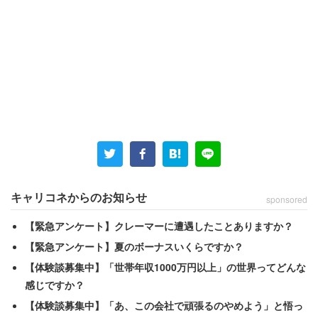
自然派ママのこだわりは多岐に渡りますが、多く挙がった
のが「白砂糖」や「牛乳」、クッキーなどに含まれる「ト
ランス脂肪酸」、市販のお菓子やジュースです。しかし、
子どもが大きくなるにつれ他のお子さんとの交流も始ま
り、自然派のこだわりを続けることは難しくなります。コ
メントはこんな批判的な声があふれました。
キャリコネからのお知らせ
sponsored
【緊急アンケート】クレーマーに遭遇したことありますか？
「人が美味しく頂いてる最中に、白砂糖と小麦粉は
【緊急アンケート】夏のボーナスいくらですか？
ウチはたべないわー、体に良くないからー！と、ニ
【体験談募集中】「世帯年収1000万円以上」の世界ってどんな
ョロニョロ言ってくるやつ。黙っとけ」
感じですか？
「義弟のとこが夫婦揃って自然派寄り。さすがにワ
【体験談募集中】「あ、この会社で頑張るのやめよう」と悟っ