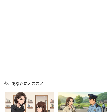
ふだん薄味の手作りお菓子を食べ、市販品は止められてい
るため、味の濃いスナックやジュースなどに執着してしま
うようです。トピックには、「勝手にやればいいけれど、
押し付けてくるのはイヤ」、宗教めいている等と警戒し、
面倒くさいと訴える人が相次ぎました。
自然派育児を貫くには現代社会の利便性を捨
てる覚悟が必要
今、あなたにオススメ
米国の小児科医、スーザン・マーケル氏は、『小児科医が
教える親子にやさしい自然育児』（2012年／草思社）の
中で、