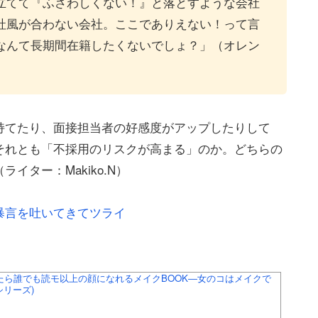
立てて『ふさわしくない！』と落とすような会社
社風が合わない会社。ここでありえない！って言
なんて長期間在籍したくないでしょ？」（オレン
持てたり、面接担当者の好感度がアップしたりして
それとも「不採用のリスクが高まる」のか。どちらの
ター：Makiko.N）
暴言を吐いてきてツライ
 気づいたら誰でも読モ以上の顔になれるメイクBOOK―女のコはメイクで
シリーズ)