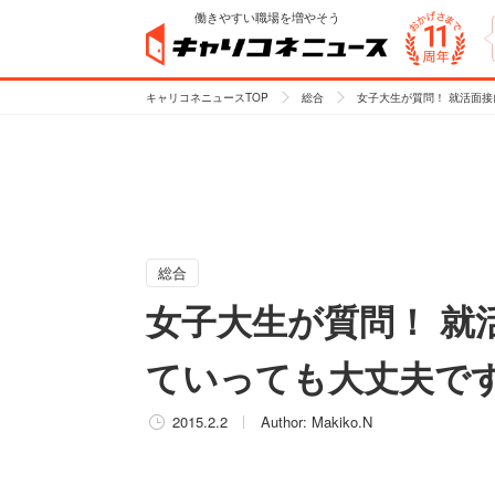
働きやすい職場を増やそう
キャリコネニュースTOP
総合
女子大生が質問！ 就活面
総合
女子大生が質問！ 就
ていっても大丈夫で
2015.2.2
Author:
Makiko.N