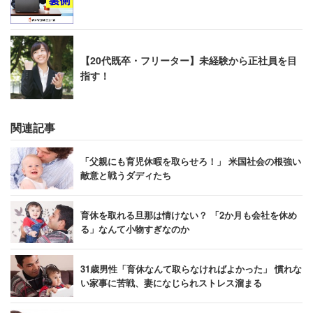
「これが保守反動の与党議員でなくリベラル政党の
しかも女性有力議員の発言というのが呆れ返る。要
【20代既卒・フリーター】未経験から正社員を目
は与党を攻撃できれば理念も定見もないのが民主党
指す！
の本質であるということだ」
関連記事
蓮舫議員は民主党政権時代に少子化対策担当大臣も経験。
それだけに、今回の育休を否定する発言への失望感は大き
「父親にも育児休暇を取らせろ！」 米国社会の根強い
敵意と戦うダディたち
いようだ。育休を「優雅」とする表現に対しても「優雅じ
ゃなくて、当然の権利だと思うが。こういう管理職のせい
育休を取れる旦那は情けない？ 「2か月も会社を休め
でマタハラが起こるんだよ」といった批判が出ていた。
る」なんて小物すぎなのか
一方で、現状の制度では国会議員が育休を取得しても、そ
31歳男性「育休なんて取らなければよかった」 慣れな
の期間中の議員報酬が全額支給されることになる。そのた
い家事に苦戦、妻になじられストレス溜まる
め、野党議員としては「特権優遇ではない国会議員の育休