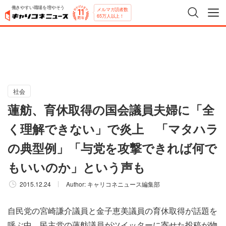
働きやすい職場を増やそう
メルマガ読者数
65万人以上！
社会
蓮舫、育休取得の国会議員夫婦に「全
く理解できない」で炎上 「マタハラ
の典型例」「与党を攻撃できれば何で
もいいのか」という声も
2015.12.24
Author:
キャリコネニュース編集部
自民党の宮崎謙介議員と金子恵美議員の育休取得が話題を
呼ぶ中、民主党の蓮舫議員がツイッターに寄せた投稿が物