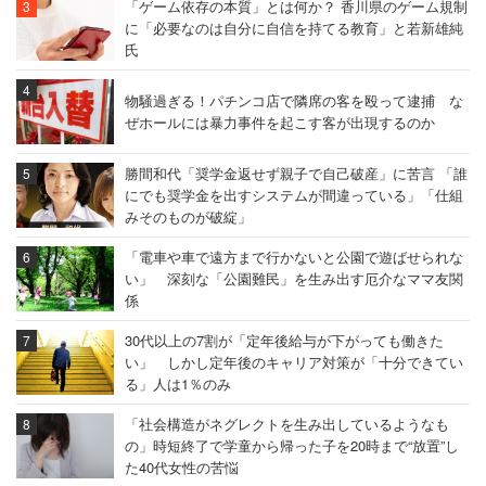
「ゲーム依存の本質」とは何か？ 香川県のゲーム規制
に「必要なのは自分に自信を持てる教育」と若新雄純
氏
物騒過ぎる！パチンコ店で隣席の客を殴って逮捕 な
ぜホールには暴力事件を起こす客が出現するのか
勝間和代「奨学金返せず親子で自己破産」に苦言 「誰
にでも奨学金を出すシステムが間違っている」「仕組
みそのものが破綻」
「電車や車で遠方まで行かないと公園で遊ばせられな
い」 深刻な「公園難民」を生み出す厄介なママ友関
係
30代以上の7割が「定年後給与が下がっても働きた
い」 しかし定年後のキャリア対策が「十分できてい
る」人は1％のみ
「社会構造がネグレクトを生み出しているようなも
の」時短終了で学童から帰った子を20時まで“放置”し
た40代女性の苦悩