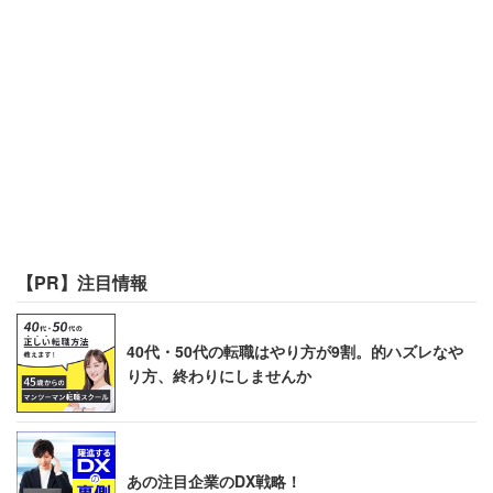
員としての立場から批判する内容だが、これがネットで炎
上する騒ぎとなっている。
「マタハラをする人はこう考えている という典型的
なサンプル。 すばらしい。」
「すげえ、言い換えると『日本なブラックな労働環
境を改善する為には、私たちは休むことは許されな
い！』ってことですね。素晴らしい（皮肉）」
【PR】注目情報
といった声が殺到した。
40代・50代の転職はやり方が9割。的ハズレなや
り方、終わりにしませんか
「育休は『優雅』ではなくて当然の権利」と
いう声も
あの注目企業のDX戦略！