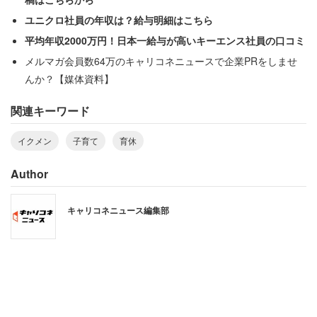
ユニクロ社員の年収は？給与明細はこちら
平均年収2000万円！日本一給与が高いキーエンス社員の口コミ
メルマガ会員数64万のキャリコネニュースで企業PRをしませ
んか？【媒体資料】
関連キーワード
その後も「もう一度、言う。マタハラ、制度があっても育
イクメン
子育て
育休
休すらとれない現実もある」と指摘し、
Author
「国会議員のすべき仕事は二人揃って給与全額保証
キャリコネニュース編集部
の育休を優雅に取ることではなく、現実に向き合っ
ている人たちを法改正で守ること、だ。この二人の
考えを私は全く理解できない」
と改めて主張した。育休を取得する両議員を、同じ国会議