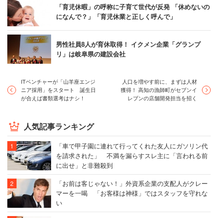
を制度化する法案を提案するほうが現実的だ」という意見
「育児休暇」の呼称に子育て世代が反発 「休めないの
になんで？」「育児休業と正しく呼んで」
もあった。今回の件では間に合わないかも知れないが、国
会議員に関しても堂々と育休を取れるようするために何ら
かの制度設計が必要、ということだろう。今後の議論が注
男性社員8人が育休取得！ イクメン企業「グランプ
リ」は岐阜県の建設会社
目される。
ITベンチャーが「山羊座エンジ
人口を増やす前に、まずは人材
あわせてよみたい：
男性の育休問題に画期的な判決
ニア採用」をスタート 誕生日
獲得！ 高知の漁師町がセブンイ
が合えば書類選考はナシ！
レブンの店舗開発担当を招く
人気記事ランキング
「車で甲子園に連れて行ってくれた友人にガソリン代
を請求された」 不満を漏らすスレ主に「言われる前
に出せ」と非難殺到
「お前は客じゃない！」外資系企業の支配人がクレー
マーを一喝 「お客様は神様」ではスタッフを守れな
い