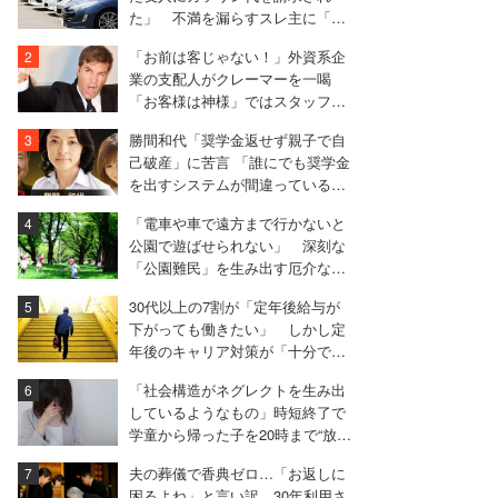
た」 不満を漏らすスレ主に「言
われる前に出せ」と非難殺到
「お前は客じゃない！」外資系企
業の支配人がクレーマーを一喝
「お客様は神様」ではスタッフを
守れない
勝間和代「奨学金返せず親子で自
己破産」に苦言 「誰にでも奨学金
を出すシステムが間違っている」
「仕組みそのものが破綻」
「電車や車で遠方まで行かないと
公園で遊ばせられない」 深刻な
「公園難民」を生み出す厄介なマ
マ友関係
30代以上の7割が「定年後給与が
下がっても働きたい」 しかし定
年後のキャリア対策が「十分でき
ている」人は1％のみ
「社会構造がネグレクトを生み出
しているようなもの」時短終了で
学童から帰った子を20時まで“放
置”した40代女性の苦悩
夫の葬儀で香典ゼロ…「お返しに
困るよね」と言い訳、30年利用さ