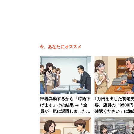
今、あなたにオススメ
職場で「自分らしく振舞えている」と回
（61.4％）、「係長」（63.3％）が6
（72.5％）は7割となっている。また
部署異動するから「時給下
1万円を出した初老
で、役職に大きな差は見られなかった。
げます」その結果 →「全
客、店員の「9500
員が一気に退職しました」
確認ください」に激
自分らしく振舞いたい理由を役職別に見
会社がパニックに陥った話
認するのはお前の仕
ろ!」→妻には頭が
だから」（59.1％）が最も高く、「仕
ず大人しくなる