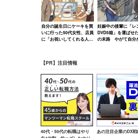
（20.7％）が最も低かった。
しかし部長以上になると「仕事を通じて自
自分の誕生日にケーキを買
妊娠中の後輩に「レ
く、「そのほうが、ストレスが少なく楽だ
いに行った50代女性、店員
DVD5箱」を運ばせ
真逆な結果となった。
に「お祝いしてくれる人い
の末路 やがて自分
ないんですか？」と言われ
するも勤務態度が悪
て絶句
退職
自分らしく振舞えないと感じる理由を見
【PR】注目情報
ねなく言うことができないから」（35.
伝えることができていないから」（48.
いから」（36.4％）が高くなっていた。
「上司の望む答えを求め
ていてツライ」
40代・50代の転職はやり
あの注目企業のDX戦