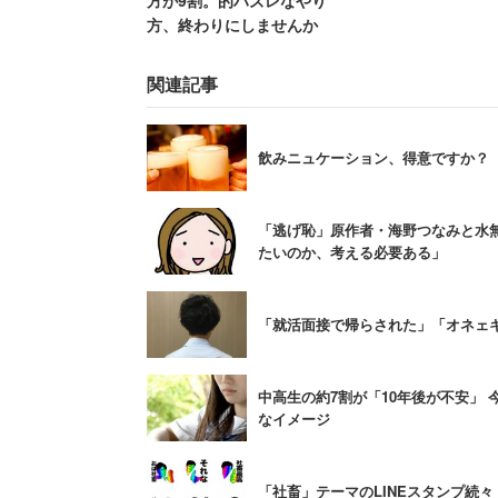
方が9割。的ハズレなやり
方、終わりにしませんか
「自分らしくない瞬間」について具体的
関連記事
「上司の前では上司の望む答え
飲みニュケーション、得意ですか？
「声が大きい人の意見に対して
う」
「逃げ恥」原作者・海野つなみと水
たいのか、考える必要ある」
「オフィスに着いても1度も笑わ
「就活面接で帰らされた」「オネェキ
などの対人での場面や、
中高生の約7割が「10年後が不安」
なイメージ
「会社に適材適所の考えがなく
「新規事業を短期間で、拡大黒
「社畜」テーマのLINEスタンプ続