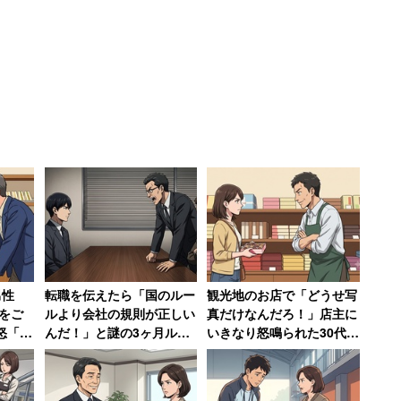
答した人を役職別に見ると、「一般社員」
割に留まる中、「課長」（72.4％）、「部長以上」
職場で「自分らしく振舞いたい」と思っている人は約9割
男性
転職を伝えたら「国のルー
観光地のお店で「どうせ写
円をご
ルより会社の規則が正しい
真だけなんだろ！」店主に
怒「確
んだ！」と謎の3ヶ月ルー
いきなり怒鳴られた30代女
ると、一般社員は「そのほうが、ストレスが少なく楽
事だ
ルで恫喝された男性→その
性、何も買わずに怒りの退
上がら
後、会社は吸収合併され消
店【前編】
事を通じて、自己実現をしたいと思っているから」
滅