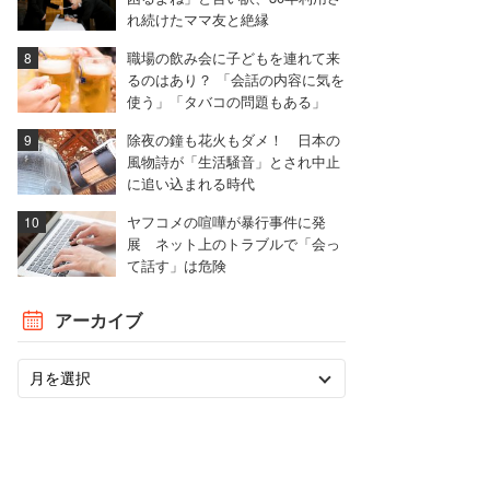
れ続けたママ友と絶縁
職場の飲み会に子どもを連れて来
るのはあり？ 「会話の内容に気を
使う」「タバコの問題もある」
除夜の鐘も花火もダメ！ 日本の
風物詩が「生活騒音」とされ中止
に追い込まれる時代
ヤフコメの喧嘩が暴行事件に発
展 ネット上のトラブルで「会っ
て話す」は危険
アーカイブ