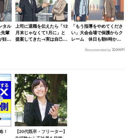
己実現をしたいと思っている」（52.8％）が最も高
ンタル
上司に退職を伝えたら「12
「もう指導をやめてくださ
から」（27.8％）が最低となっており、一般社員と
た先輩
月末じゃなくて1月に」と
い」大会会場で保護からク
が妊娠
提案してきた→実は自己保
レーム 休日も朝6時から
くて…
身の工作、「セクハラ体質
準備してきた部活動の指導
Recommended by
の上に卑怯者」と振り返る
者が思うこと
ると、一般社員では「職場で自分の考えや意見を気兼
女性
3％）が最も高かった。課長は「本音や気持ちを素直に
1％）、部長以上は「自分の力や強みを発揮できていな
られる」「できる人だと思われ
略！
【20代既卒・フリーター】