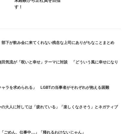
未経験から正社員を目指
す！
に聞くと、
を言わなければ理解されない」
 部下が飲み会に来てくれない残念な上司にありがちなことまとめ
、自分の意見を言えなかった。面倒に感じてしま
無田気流が「呪いと幸せ」テーマに対談 「どういう風に幸せになり
ず1日を終える」
ャラを求められる」 LGBTの当事者がそれぞれが抱える困難
 今の大人に対しては「疲れている」「楽しくなさそう」とネガティブ
、スキルアンマッチな仕事をさせられている」
字を押し付けられた」
々 「ごめん、仕事中…」「帰れるわけないじゃん」