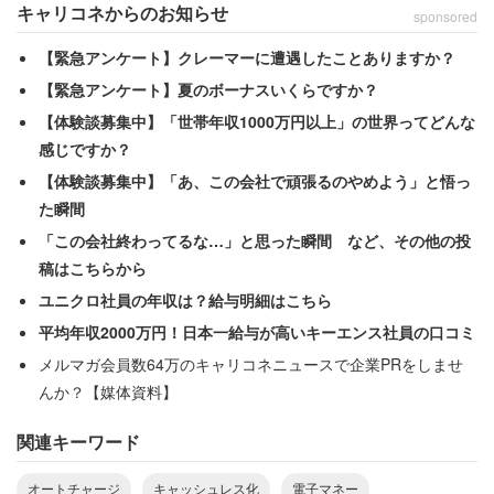
キャリコネからのお知らせ
sponsored
【緊急アンケート】クレーマーに遭遇したことありますか？
【緊急アンケート】夏のボーナスいくらですか？
【体験談募集中】「世帯年収1000万円以上」の世界ってどんな
感じですか？
【体験談募集中】「あ、この会社で頑張るのやめよう」と悟っ
チャージ不足で手こずったとき、背中に刺さる冷たい視線
た瞬間
「この会社終わってるな…」と思った瞬間 など、その他の投
稿はこちらから
ユニクロ社員の年収は？給与明細はこちら
平均年収2000万円！日本一給与が高いキーエンス社員の口コミ
メルマガ会員数64万のキャリコネニュースで企業PRをしませ
んか？【媒体資料】
関連キーワード
オートチャージ
キャッシュレス化
電子マネー