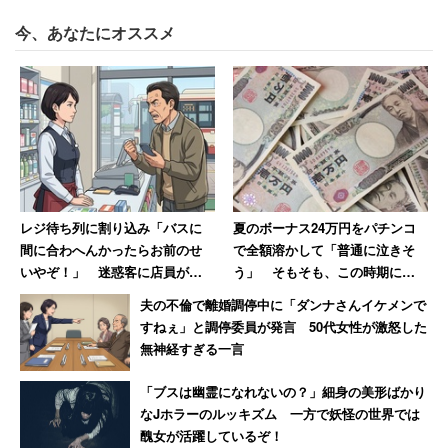
80.5％と、恥の意識が強いようだ。
今、あなたにオススメ
会計時にもたつき、列が長くなれば、気になるのは会計待
ちの人からの視線だ。「チャージ不足で後ろの人から冷た
い視線を浴びたことがある」人の割合も、やはり20代
（25.3％）で高かった。全体では12.1％なので、10ポイン
ト以上の差が開いている。
レジ待ち列に割り込み「バスに
夏のボーナス24万円をパチンコ
チャージ不足でもたつく姿にイライラしたことのある人
間に合わへんかったらお前のせ
で全額溶かして「普通に泣きそ
は、30.8％いた。最も高かったのは20代女性で48.7％だっ
いやぞ！」 迷惑客に店員が反
う」 そもそも、この時期に打
た。
撃「私のせいじゃないです」
つのは無謀だ
夫の不倫で離婚調停中に「ダンナさんイケメンで
すねぇ」と調停委員が発言 50代女性が激怒した
一方、「胸キュンしたことがある」と回答した人も3.6％
無神経すぎる一言
と、少数ながら存在する。特に20代男性で8.6％、30代男
「ブスは幽霊になれないの？」細身の美形ばかり
性で8.7％と、若い男性でのときめき率が高かった。
なJホラーのルッキズム 一方で妖怪の世界では
醜女が活躍しているぞ！