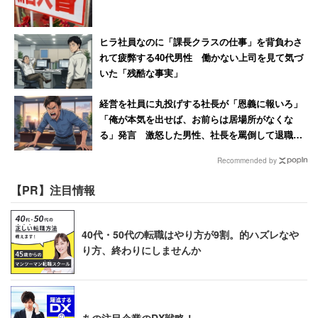
ヒラ社員なのに「課長クラスの仕事」を背負わさ
れて疲弊する40代男性 働かない上司を見て気づ
いた「残酷な事実」
経営を社員に丸投げする社長が「恩義に報いろ」
「俺が本気を出せば、お前らは居場所がなくな
る」発言 激怒した男性、社長を罵倒して退職
【後編】
Recommended by
【PR】注目情報
40代・50代の転職はやり方が9割。的ハズレなや
り方、終わりにしませんか
あの注目企業のDX戦略！