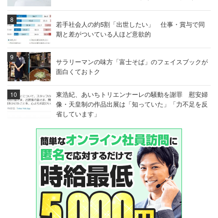
若手社会人の約5割「出世したい」 仕事・賞与で同
期と差がついている人ほど意欲的
サラリーマンの味方「富士そば」のフェイスブックが
面白くておトク
東浩紀、あいちトリエンナーレの騒動を謝罪 慰安婦
像・天皇制の作品出展は「知っていた」「力不足を反
省しています」