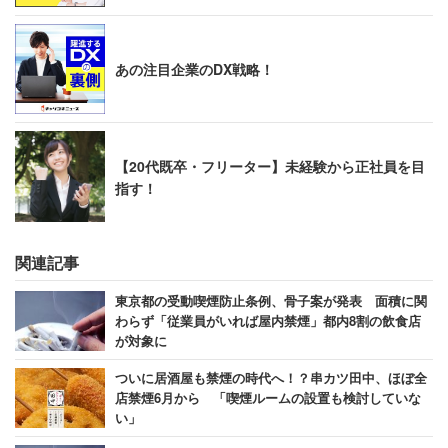
あの注目企業のDX戦略！
【20代既卒・フリーター】未経験から正社員を目
指す！
関連記事
東京都の受動喫煙防止条例、骨子案が発表 面積に関
わらず「従業員がいれば屋内禁煙」都内8割の飲食店
が対象に
ついに居酒屋も禁煙の時代へ！？串カツ田中、ほぼ全
店禁煙6月から 「喫煙ルームの設置も検討していな
い」