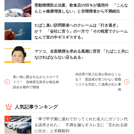
受動喫煙防止法案、飲食店の55％が適用外 「こんな
んじゃ健康増進しない」と非喫煙者から不満続出
たばこ臭い訪問業者へのクレームは「行き過ぎ」
か？ 「会社に言う」の一方で「その程度でクレーム
なんて世の中ギスギスする」
マツコ、全面禁煙を求める風潮に苦言 「たばこと共に
なければならない店もある」
AI活用で新入社員が辞めなくな
青い海に囲まれながらスローラ
る？ 面談者が気づかない退職
イフ！ 長崎県五島市が移住相
リスクを判定して成果が出た事
談会を都内で開催
例
人気記事ランキング
「車で甲子園に連れて行ってくれた友人にガソリン代
を請求された」 不満を漏らすスレ主に「言われる前
に出せ」と非難殺到