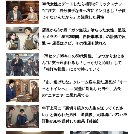
30代女性とデートしたら相手が”ミックスナッ
ツ”注文 自分勝手な食べ方にドン引きし「子供
じゃないんだから」と注意した男性
店長から3か月「ガン無視」喰らった女性、監視
カメラの「暴言2時間、自転車破壊」の証拠で反
撃 → 店長はクビ、その後店も潰れる
175センチ95キロの50代男性、”ぶつかりおじさ
ん”に突っ込まれるも「しっかりと応戦」して
「相打ち状態」にまで持っていく
「あ、逃げたな」クレーム客を見た店長が「すー
っとトイレへ」→ 完璧に対応した男性、店長
の“ニヤニヤ”に呆れ果てる
年下上司に「裏切り続きの人生を送ってくださ
い」と煽られた男性 退職後、元職場にパワハラ
証拠USBを送付した結果【後編】