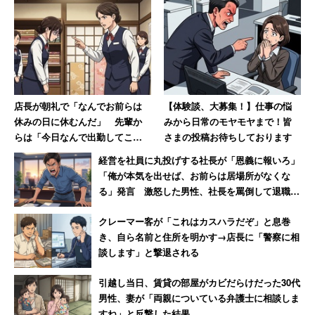
店長が朝礼で「なんでお前らは
【体験談、大募集！】仕事の悩
休みの日に休むんだ」 先輩か
みから日常のモヤモヤまで！皆
らは「今日なんで出勤してこな
さまの投稿お待ちしております
いの!?」休日なのに言われた女性
経営を社員に丸投げする社長が「恩義に報いろ」
【前編】
「俺が本気を出せば、お前らは居場所がなくな
る」発言 激怒した男性、社長を罵倒して退職
【後編】
クレーマー客が「これはカスハラだぞ」と息巻
き、自ら名前と住所を明かす→店長に「警察に相
談します」と撃退される
引越し当日、賃貸の部屋がカビだらけだった30代
男性、妻が「両親についている弁護士に相談しま
すね」と反撃した結果