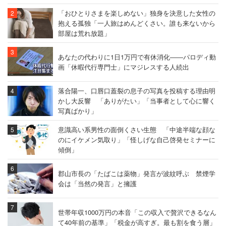
「おひとりさまを楽しめない」独身を決意した女性の
抱える孤独「一人旅はめんどくさい。誰も来ないから
部屋は荒れ放題」
あなたの代わりに1日1万円で有休消化――パロディ動
画「休暇代行専門士」にマジレスする人続出
落合陽一、口唇口蓋裂の息子の写真を投稿する理由明
かし大反響 「ありがたい」「当事者として心に響く
写真ばかり」
意識高い系男性の面倒くさい生態 「中途半端な顔な
のにイケメン気取り」「怪しげな自己啓発セミナーに
傾倒」
郡山市長の「たばこは薬物」発言が波紋呼ぶ 禁煙学
会は「当然の発言」と擁護
世帯年収1000万円の本音「この収入で贅沢できるなん
て40年前の基準」「税金が高すぎ。最も割を食う層」