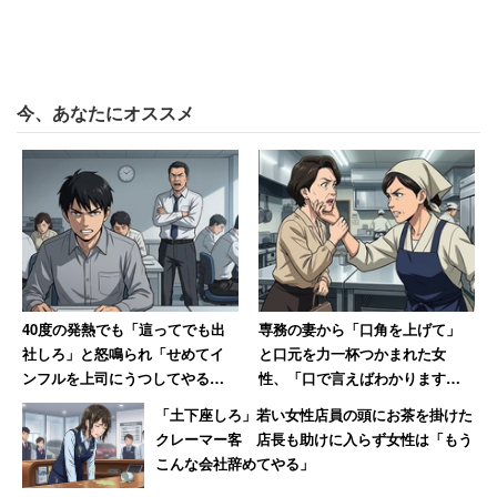
今、あなたにオススメ
40度の発熱でも「這ってでも出
専務の妻から「口角を上げて」
社しろ」と怒鳴られ「せめてイ
と口元を力一杯つかまれた女
ンフルを上司にうつしてやる」
性、「口で言えばわかります
と思った男性 数年後その職場
よ！」と顎をつかみ返し反撃 →
「土下座しろ」若い女性店員の頭にお茶を掛けた
は「潰された」【後編】
即行退職
クレーマー客 店長も助けに入らず女性は「もう
こんな会社辞めてやる」