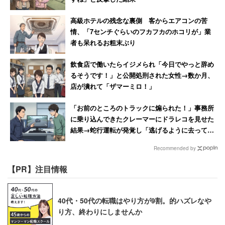
高級ホテルの残念な裏側 客からエアコンの苦
情、「7センチぐらいのフカフカのホコリが」業
者も呆れるお粗末ぶり
飲食店で働いたらイジメられ「今日でやっと辞め
るそうです！」と公開処刑された女性→数か月、
店が潰れて「ザマーミロ！」
「お前のところのトラックに煽られた！」事務所
に乗り込んできたクレーマーにドラレコを見せた
結果→蛇行運転が発覚し「逃げるように去ってい
った」
Recommended by
【PR】注目情報
40代・50代の転職はやり方が9割。的ハズレなや
り方、終わりにしませんか