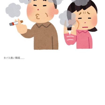
タバコ臭い職場……