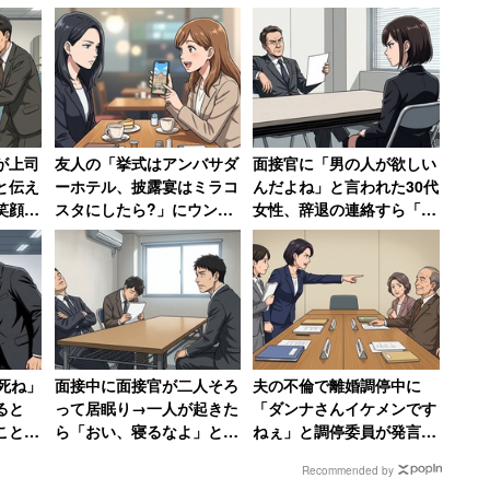
55）
が上司
友人の「挙式はアンバサダ
面接官に「男の人が欲しい
と伝え
ーホテル、披露宴はミラコ
んだよね」と言われた30代
保会社～
笑顔に
スタにしたら?」にウンザ
女性、辞退の連絡すら「電
職届を
リ→ミラコスタで挙式も
話するお金と時間ももった
に誕生。子育て支援への取り組みが認められ、「くるみ
「呼んでません」と絶縁し
いなかった」
た女性
とともに、週に1回17時30分に終業する取り組み
消灯する取り組みなどを実施。ITを活用した業務の削
全体で制度を充実させており、勤務時間自由選択制度
死ね」
面接中に面接官が二人そろ
夫の不倫で離婚調停中に
ると
って居眠り→一人が起きた
「ダンナさんイケメンです
ことで
ら「おい、寝るなよ」とも
ねぇ」と調停委員が発言
年後、
う片方を起こして「何事も
50代女性が激怒した無神経
Recommended by
なかったかのように再開」
すぎる一言
ということもあり、あんしん生命は生命保険会社