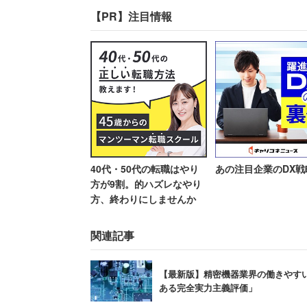
ん（笑）」
の規模としては小さいですが、
【PR】注目情報
けられます。また、総合職は東
（スポーツ大会など）にも参加
（総務 20代後半 女性 年収4
「有給が取りやすいです！有給
40代・50代の転職はやり
あの注目企業のDX戦
きて、計画的に休みが取れます
方が9割。的ハズレなやり
休みますし、休まなきゃならな
方、終わりにしませんか
（代理店営業 30代前半 女性 
関連記事
2位：
東京海上日動火災保険
（3.49）
【最新版】精密機器業界の働きやすい
ある完全実力主義評価」
～日本初の保険会社。38の国・地域でグ