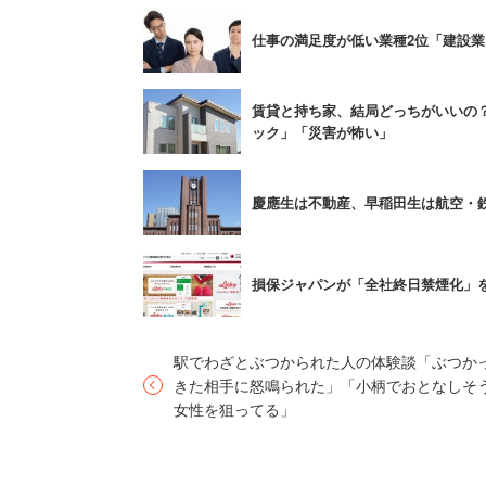
仕事の満足度が低い業種2位「建設業
2位は同じく東京海上グループで、130
動火災保険」。JOBリクエスト制度を導
を出すことや、転勤がない職種の社員が
賃貸と持ち家、結局どっちがいいの
ック」「災害が怖い」
る。「ママパパ☆キャリアアップ応援制
ている。
慶應生は不動産、早稲田生は航空・
「妊娠出産に関する制度が充実
損保ジャパンが「全社終日禁煙化」
くことができます。特に最近は
でしょうか（※）。産後は短時
も取りやすいです。2人、3人
駅でわざとぶつかられた人の体験談「ぶつか
きた相手に怒鳴られた」「小柄でおとなしそ
（営業事務・管理事務 30代後
女性を狙ってる」
※2015年度に関する投稿