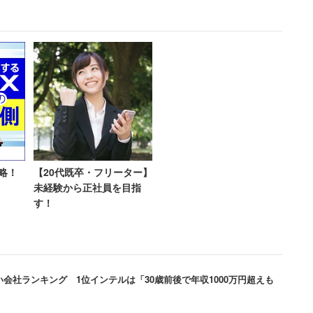
東京海上日動社（損保）とほぼ同じ福利厚生が受
京海上日動からの出向者が多く、損保のイベント
できるので、損保との交流も多いです」
00万円）
取得の半年分のカレンダーが毎月回覧板で廻って
略！
【20代既卒・フリーター】
。休んでも、嫌な顔はされません。上司も同僚も
未経験から正社員を目指
い雰囲気です。メリハリのあるいい会社です」
す！
年収670万円）
会社ランキング 1位インテルは「30歳前後で年収1000万円超えも
ローバルに事業展開～