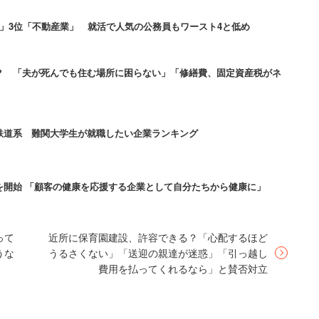
」3位「不動産業」 就活で人気の公務員もワースト4と低め
年以上に渡って保険業界をけん引してきた「東京海上日
入しており、配偶者の転勤時に勤務エリアの変更希望
キャリアアップのために異動希望を出すことができ
？ 「夫が死んでも住む場所に困らない」「修繕費、固定資産税がネ
度」と題した法定以上の出産・子育て支援策も用意し
鉄道系 難関大学生が就職したい企業ランキング
しているため、退職することなく正社員として働
を開始 「顧客の健康を応援する企業として自分たちから健康に」
妊娠しても仕事を続ける女性がほとんどではない
間勤務を選択できるので、育児との時間のバランス
と出産されている方も少なくありません」
って
近所に保育園建設、許容できる？「心配するほど
うな
うるさくない」「送迎の親達が迷惑」「引っ越し
半 女性 年収550万円）
費用を払ってくれるなら」と賛否対立