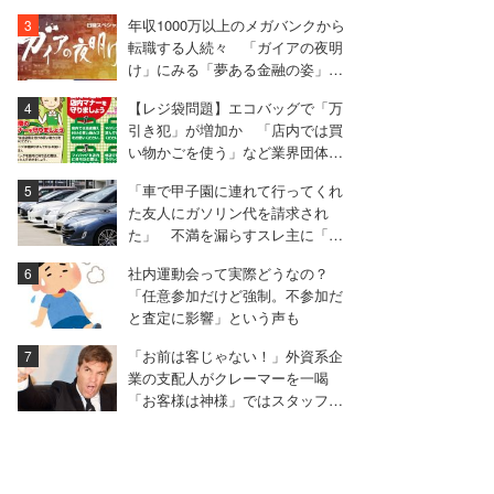
年収1000万以上のメガバンクから
転職する人続々 「ガイアの夜明
け」にみる「夢ある金融の姿」と
は
【レジ袋問題】エコバッグで「万
引き犯」が増加か 「店内では買
い物かごを使う」など業界団体が
マナー啓発
「車で甲子園に連れて行ってくれ
た友人にガソリン代を請求され
た」 不満を漏らすスレ主に「言
われる前に出せ」と非難殺到
社内運動会って実際どうなの？
「任意参加だけど強制。不参加だ
と査定に影響」という声も
「お前は客じゃない！」外資系企
業の支配人がクレーマーを一喝
「お客様は神様」ではスタッフを
守れない